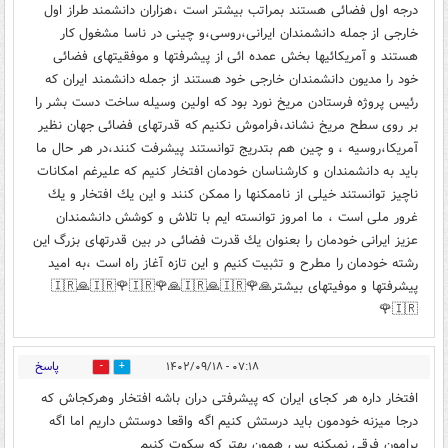
درجه اول فضائى هستند بمراتب بيشتر است ،هزاران دانشمند طراز اول
خارجى از جمله دانشمندان ايرانى،روسى،و چينى در ناسا مشغول كار
هستند و آمريكائيها بخش عمده ائى از پيشرفتها و موفقيتهاى فضائى
خود را مديون دانشمندان خارجى خود هستند از جمله دانشمند ايران كه
رئيس پروژه فرستادن مريخ نورد بود كه اولين وسيله ساخت دست بشر را
بر روى سطح مريخ نشاند،فراموش نكنيم كه قدرتهاى فضائى جهان نظير
آمريكا،روسيه ، و چين هم بتدريج توانستند پيشرفت كنند،در هر حال ما
بايد به دانشمندان و كارشناسان خودمان افتخار كنيم كه عليرغم امكانات
ناچيز توانستند خيلى از ناممكنها را ممكن كنند و اين يك افتخار و يك
غرور ملى است ، ما امروز توانسته ايم با تلاش و كوشش دانشمندان
عزيز ايرانى خودمان را بعنوان يك قدرت فضائى در بين قدرتهاى بزرگ اين
رشته خودمان را مطرح و تثبيت كنيم و اين تازه آغاز راه است ،به اميد
پيشرفتها و موفيتهاى بيشتر🙏🇮🇷🙏🇮🇷🌹🇮🇷🌹🙏🇮🇷🙏🇮🇷🌹
🇮🇷🌹
پاسخ
۰۷:۱۸ - ۱۴۰۲/۰۹/۱۸
0
1
افتخار داره هر کجای ایران که پیشرفتی دران باشه افتخار وهرکجاش که
درجا میزنه خودمون باید درستش کنیم اگه واقعا دوستش داریم اما اگه
برامون فرقی نمیکنه پس همون بهتر که سکوت کنیم