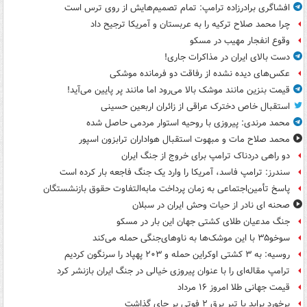
افشاگری برادرزاده ترامپ: تمام تصمیم‌هایش از روی ترس است
چرا محمد صلاح ترکیه را به عربستان و آمریکا ترجیح داد
وقوع انفجار مهیب در مسکو
دست بالای ایران در مذاکرات جاری!
عکس‌های دیده نشده از رفاقت دو فرمانده‌ موشکی
قیمت بنزین مانند موشک بالا می‌رود اما مانند پر پایین می‌آید!
استقبال خاص دخترک عراقی از زائران اربعین حسینی
محمد مرندی: پیروزی با روحیه استوار مردمی حاصل شده
محمد صلاح مات و مبهوت استقبال هواداران ترابزون اسپور
دو راهی دردناک ترامپ برای خروج از جنگ ایران
سندرز: ترامپ فاسد، آمریکا را وارد یک جنگ فاجعه بار کرده است
پاسخ تأمین‌اجتماعی به زمان پرداخت مابه‌التفاوت حقوق بازنشستگان
صحنه ای نادر از حیات وحش ایران در سبلان
جنگ مدعیان طلای کشتی جهان این بار در مسکو
سوخو۳۵ با این موشک‌ها به ناوهای‌جنگی حمله می‌کند
روسیه: به ۳ کشتی اوکراین حمله و ۲۰۳ پهپاد را سرنگون کردیم
ترامپ مقاله‌ای را با عنوان پیروزی خیالی در جنگ ایران بازنشر کرد
قیمت جهانی طلا امروز ۱۶ مرداد
برخورد پراید با تیر برق ۲ فوتی بر جای گذاشت