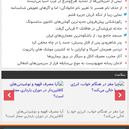
نیمی از آمریکایی‌ها از تشدید هرج‌ومرج در غرب آسیا می‌ترسند
از حذف نام همسر تا تغییر نام خانوادگی؛ اما و اگرهای تعویض شناسنامه
نمایی زیبا از تنگه کریان جزیره قشم
رکوردشکنی پیش‌فروش جدیدترین گوشی‌های تاشوی سامسونگ
حادثه غرق‌شدگی در طاقانک ۲ قربانی گرفت
مسجد جامع یزد، از باشکوه‌ترین معماری‌های ایران
پدر شاهرودی پس از قتل پسرش، جسد را در چاه مخفی کرد
دردسر همزمان آمریکا و اوکراین با ته کشیدن موشک های پاتریوت
آثار مخرب مصرف الکل و سیگار در بروز بیماری‌ها
اذعان رسانه صهیونیست به موج بی‌سابقه فرار از سرزمین‌های اشغالی
سلامت
ت
چرا مغز در هنگام خواب، انرژی خود را
آیا مصرف قهوه و نوشیدنی‌های
چر
خالی می‌کند؟
کافئین‌دار در دوران بارداری مجاز است؟
می