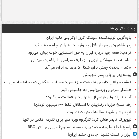
پربازدیدترین ها
یاوه‌گویی تولیدکننده موشک کروز اوکراینی علیه ایران
پدر شاهرودی پس از قتل پسرش، جسد را در چاه مخفی کرد
ترامپ: همه چیز درباره ایران به طور استثنایی خوب پیش می‌رود
سامانه ضد موشکی لیزری؛ از بلوف سیاسی تا واقعیت میدانی
«کمانِ پرنده» چینی برای شکار کروزها به ایران می‌آید
بوسه‌ پدر بر پای پسر شهیدش
توقف طولانی کامیون‌ها پشت مرز؛ صورت‌حساب سنگینی که به اقتصاد می‌رسد
هشدار سرمربی پرسپولیس به جاسوس تیم
آیا تینا پاکروان بازهم از ساترا مجوز فعالیت می‌گیرد؟
رقم فسخ قرارداد رضاییان با استقلال فقط ۱۰۰میلیون تومان!
آنچه رهبر شهید سال‌ها پیش دیده بودند
نیویورک تایمز فاش کرد: کارگروه ویژه سیا برای تفرقه افکنی در کوبا
پاسخ قاطع ملیحه محمدی به نسخه تسلیم‌طلبی روی آنتن BBC
ایران را تست نکنید! جاده‌ی خشم ایران!