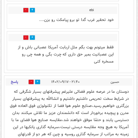
ebi
1
1
خود تحقیر غرب گدا تو برو پیامکت رو بزن....
2
6
فقط میتونم بهت بگم مثل اربابت آمریکا عصبانی باش و از
این عصبانیت بمیر حق داری که چرت بگی و همه چی رو
مسخره کنی
پاسخ
حسين
۲۱:۴۰ - ۱۴۰۲/۰۹/۱۷
1
2
دوستان ما در عرصه علوم فضائى عليرغم پيشرفتهاى بسيار شگرفى كه
در شرايط سخت تحريمى داشتيم داشتيم و انشاالله به پيشرفتهاى بسيار
بزرگترى خواهيم رسيد،صنايع علوم هوا فضا از تكنولوژى فوق العاده فوق
مدرن و پيچيده برخوردار است كه دانشمندان عزيز ما تلاش ميكنند بدان
دسترسى يابند و حتمًا موفق خواهند شد،مقايسه صنايع هوا فضاى ما با
آمريكا به هيچ وجه مقايسه درستى نيست،سرمايه گذارى يانكيها در اين
زمينه به مراتب از سرمايه گذارى روسيه و چين كه هر دو از قدرتهاى