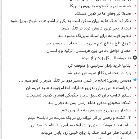
حمله سایبری گسترده به بورس آمریکا
صنعا: نیروهای ما در کمین‌ هستند
تلگراف: جنگ علیه ایران ممکن است به یکی از اشتباهات تاریخ تبدیل شود
ثبت تاریخی‌ترین کاهش تردد در تنگه هرمز
تنظیم قولنامه برای اسناد سبزرنگ ممنوع شد
شروع تلخ مدافع تیم ملی پس از جدایی از پرسپولیس
امضای توافق دفاعی بین عربستان، ترکیه و پاکستان
۱۰ خوشحالی گل زودتر از موعد
ایتالیا خرید رادار اسرائیلی را متوقف کرد
واردات نفت آمریکا از عربستان صفر شد
محسن رضایی: اجازه باز شدن مسیر دوم در تنگه هرمز را نخواهیم داد
درخواست عامری برای تعویق عملیات انتقام‌جویانه علیه عربستان
دستور ترامپ برای تحقیق درباره چگونگی افشای کمبود تسلیحات
ائتلاف سعودی مدعی حمله ارتش یمن به نجران شد
هشدار سرمربی پرسپولیس به جاسوس تیم
۲۲ کشته و زخمی بر اثر تیراندازی در یک مدرسه در تایلند+ فیلم
سامانه ضد موشکی لیزری؛ از بلوف سیاسی تا واقعیت میدانی
ترامپ: فکر می‌کنم جنگ با ایران خیلی زود پایان می‌یابد