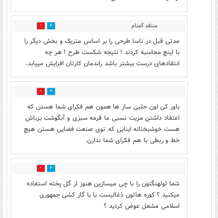
منتقد گمنام
1
3
مدتی قبل در ناسا طرحی را بر اساس متریک و بخش دیگر را
با اینچ محاسبه کردند ! نتیجه شکست طرح ! هر چه
انتقادهای درست بیشتر باشد راندمان کارتان افزایش مییابد.
1
7
باور کن اون حلبی ساز ها همون هم فکرای شما هستن که
اعتقاد داشتن مزیت نسبی ما قرمه سبزی و آبگوشت بزباش
هست خوشبختانه اینایی که توی صنعت فضایی هستن هیچ
خط و ربطی با هم فکرای شما ندارن.
1
2
شما لولهنگتون را با چی میسازین هنوز از گل پخته استفاده
میکنید ؟ کوره هاتون ذغالیست با با گاز کشی جمهوری
اسلامی مشعل عوض کردید ؟