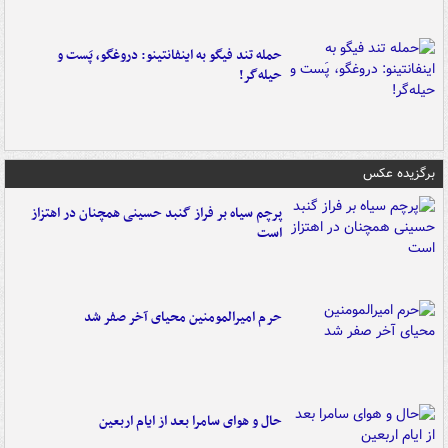
حمله تند فیگو به اینفانتینو: دروغگو، پَست‌ و
حیله‌گر!
برگزیده عکس
پرچم سیاه بر فراز گنبد حسینی همچنان در اهتزاز
است
حرم امیرالمومنین محیای آخر صفر شد
حال و هوای سامرا بعد از ایام اربعین