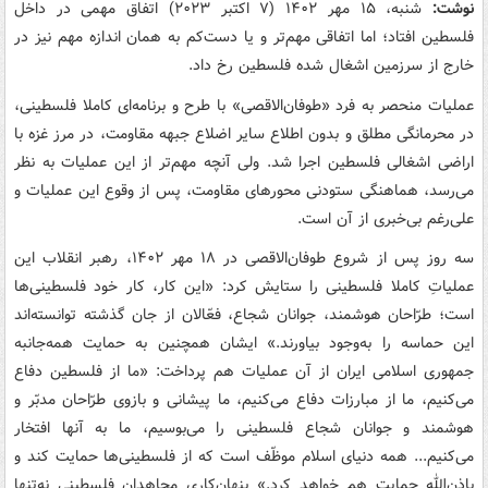
نوشت:
شنبه، ۱۵ مهر ۱۴۰۲ (۷ اکتبر ۲۰۲۳) اتفاق مهمی در داخل
فلسطین افتاد؛ اما اتفاقی مهم‌تر و یا دست‌کم به همان اندازه مهم نیز در
خارج از سرزمین اشغال شده فلسطین رخ داد.
عملیات منحصر به فرد «طوفان‌الاقصی» با طرح و برنامه‌ای کاملا فلسطینی،
در محرمانگی مطلق و بدون اطلاع سایر اضلاع جبهه مقاومت، در مرز غزه با
اراضی اشغالی فلسطین اجرا شد. ولی آنچه مهم‌تر از این عملیات به نظر
می‌رسد، هماهنگی ستودنی محورهای مقاومت، پس از وقوع این عملیات و
علی‌رغم بی‌خبری از آن است.
سه روز پس از شروع طوفان‌الاقصی در ۱۸ مهر ۱۴۰۲، رهبر انقلاب این
عملیاتِ کاملا فلسطینی را ستایش کرد: «این کار، کار خود فلسطینی‌ها
است؛ طرّاحان هوشمند، جوانان شجاع، فعّالان از جان‌ گذشته توانسته‌اند
این حماسه را به‌وجود بیاورند.» ایشان همچنین به حمایت همه‌جانبه
جمهوری اسلامی ایران از آن عملیات هم پرداخت: «ما از فلسطین دفاع
می‌کنیم، ما از مبارزات دفاع می‌کنیم، ما پیشانی و بازوی طرّاحان مدبّر و
هوشمند و جوانان شجاع فلسطینی را می‌بوسیم، ما به آنها افتخار
می‌کنیم... همه‌ دنیای اسلام موظّف است که از فلسطینی‌ها حمایت کند و
بإذن‌الله حمایت هم خواهد کرد.» پنهان‌کاری مجاهدان فلسطینی نه‌تنها