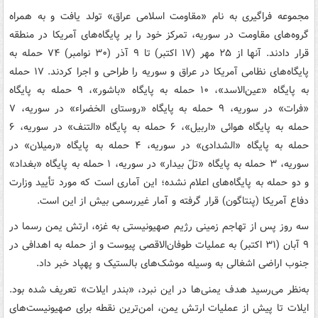
مجموعه فراگیری به نام «مقاومت اسلامی عراق» تولد یافت و به همراه
گروه‌های مقاومت در سوریه، تمرکز خود را بر پایگاه‌های آمریکا در منطقه
قرار دادند. آنها از ۲۵ مهر (۱۷ اکتبر) تا ۹ آذر (۳۰ نوامبر) ۷۴ حمله به
پایگاه‌های نظامی آمریکا در عراق و سوریه را طراحی و اجرا کردند. ۱۷ حمله
به پایگاه «عین‌الاسد»، ۱۰ حمله به پایگاه «باشور»، ۹ حمله به پایگاه
«فرات» در سوریه، ۹ حمله به پایگاه «روستای الخضراء» در سوریه، ۷
حمله به پایگاه هوائی «اربیل»، ۶ حمله به پایگاه «التنف» در سوریه، ۶
حمله به پایگاه «الشدادی» در سوریه، ۴ حمله به پایگاه «رمیلان» در
سوریه، ۳ حمله به پایگاه «تلّ بیدار» در سوریه، ۱ حمله به پایگاه «بغداد»
و دو حمله به پایگاه‌های اعلام نشده؛ این آماری است که مورد تأیید وزارت
دفاع آمریکا (پنتاگون) قرار گرفته و آمار غیررسمی بیش از این است.
سه روز پس از تهاجم زمینی رژیم صهیونیستی به غزه، ارتش یمن رسما در
۹ آبان (۳۱ اکتبر) به عملیات طوفان‌الاقصی پیوست و از حمله به اهدافی در
جنوب اراضی اشغالی به وسیله موشک‌های بالستیک و پهپاد خبر داد.
به‌نظر می‌رسید هدف یمنی‌ها در این نبرد، «بندر ایلات» تعریف شده بود.
ایلات تا پیش از عملیات ارتش یمن، امن‌ترین نقطه برای صهیونیست‌های