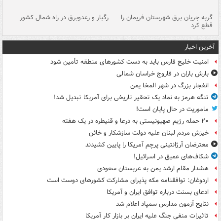
گربه جریان برق شهرستان فریمان را
رگبار و رعدوبرق در راه شمال کشور
قطع کرد
گذ
آخرین اخبار
امنیت خلیج فارس باید به دست کشورهای منطقه تأمین شود
بارش باران در فاروج خراسان شمالی
انفجار بزرگ در شهر المخا یمن
تنگه هرمز به نماد یک تحقیر تاریخی برای آمریکا تبدیل شد!
ماموریت در حال پایان است!
۲۰ حمله رژیم صهیونیستی به درعا و قنیطره در یک هفته
خیزش مردم لبنان علیه دولت سازشکار و خائن
معترضان آرژانتینی پرچم آمریکا را پایین کشیدند
شکاف‌های عمیق در اسرائیل!
هشدار مقام ارشد یمن به عربستان سعودی
اردوغان: توافقنامه مکه پذیرای مشارکت کشورهای دوست است
ادعای بسنت درباره توافق ایران و آمریکا
نتایج آزمون مدارس سمپاد اعلام شد
تاثیرات منفی جنگ علیه ایران بر بازار کار آمریکا