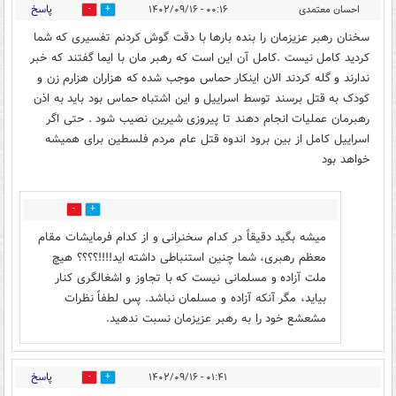
پاسخ
احسان معتمدی
۰۰:۱۶ - ۱۴۰۲/۰۹/۱۶
13
4
سخنان رهبر عزیزمان را بنده بارها با دقت گوش کردنم تفسیری که شما
کردید کامل نیست .کامل آن این است که رهبر مان با ایما گفتند که خبر
ندارند و گله کردند الان اینکار حماس موجب شده که هزاران هزارم زن و
کودک به قتل برسند توسط اسراییل و این اشتباه حماس بود باید به اذن
رهبرمان عملیات انجام دهند تا پیروزی شیرین نصیب شود . حتی اگر
اسراییل کامل از بین برود اندوه قتل عام مردم فلسطین برای همیشه
خواهد بود
12
7
میشه بگید دقیقاً در کدام سخنرانی و از کدام فرمایشات مقام
معظم رهبری، شما چنین استنباطی داشته اید!!!!؟؟؟؟ هیچ
ملت آزاده و مسلمانی نیست که با تجاوز و اشغالگری کنار
بیاید، مگر آنکه آزاده و مسلمان نباشد. پس لطفاً نظرات
مشعشع خود را به رهبر عزیزمان نسبت ندهید.
پاسخ
۰۱:۴۱ - ۱۴۰۲/۰۹/۱۶
8
9