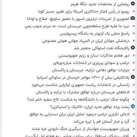
رونمایی از مختصات جدید تنگۀ هرمز
روبیو در رأس فشار حداکثری آمریکا برای تغییر مسیر کوبا
تصویری از تمرینات ترابزون اسپور با حضور ساویچ، صلاح و اونانا
نبرد ما علیه طرح سلطه‌جویی عربستان است، نه مردم جنوب یمن
پاسخ منفی یک لژیونر به باشگاه پرسپولیس
درخشش جوانان ایران در المپیاد جهانی هوش مصنوعی
پالایشگاه نفت اسلواکی منفجر شد
دور هفتم مذاکرات لبنان و رژیم صهیونیستی
ترامپ و سودای پیروزی در انتخابات میان‌دوره‌ای
جزئیات توافق دفاعی ترکیه، عربستان و پاکستان
بلاتکلیفی بیش از ۱۳۰۰ مهاجر خردسال در سئوتای اسپانیا
زلنسکی در انتخابات ریاست جمهوری اوکراین شکست می‌خورد
ادعاهای عربستان درباره توافق مشترک با ترکیه و پاکستان
چگونه جنگ ترامپ با دانشگاه‌ها به شکست کاخ سفید ختم شد؟
پشت پرده توافق جدید ایران؛ تاکتیک یا استراتژی؟
ادعای تکراری ترامپ درمورد تمایل ایران برای دستیابی به توافق
گرد و غبار آسمان قم را تیره می‌کند
وزیران صهیونیست خواستار از سرگیری جنگ نابودی غزه شدند
تلاش پزشکان استقلال برای رساندن چشمی به هفته اول لیگ برتر