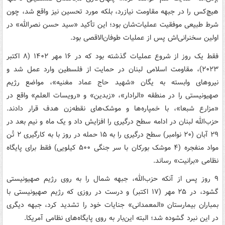
هیچ‌کس را در جبهه مقاومت نیازرد، بلکه مورد تحسین نیز واقع شد، چون
شرط طبیعی موفقیت عملیات‌شان بود؛ این تأکید «سید حسن نصرالله» در
اولین سخنرانی‌اش پس از عملیات طوفان‌الاقصی بود.
فقط یک روز از شروع عملیات گذشته بود که در ۱۶ مهر ۱۴۰۲ (۸ اکتبر
۲۰۲۳)، مقاومت اسلامی لبنان در حمایت از فلسطین وارد عمل شد و
نیروهای وابسته به یگان «شهید حاج عماد مغنیه»، مواضع رژیم
صهیونیستی را در منطقه «الرادار»، «زبدین» و «رویسات العلم» واقع در
«مزارع شبعا»، با خمپاره‌ها و موشک‌های نقطه‌زن هدف قرار دادند.
حزب‌الله لبنان در ادامه سطح درگیری را افزایش داد و یک ماه و نیم بعد در
۲۹ آبان (۲۰ نوامبر) سطح درگیری را به ۱۵ حمله در روز با به کارگیری ۲ تُن
مواد منفجره (۴ موشک بورکان با سر جنگی ۵۰۰ کیلویی) فقط برای پایگاه
نظامی «برانیت» رساند.
۹ روز پس از آنکه حزب‌الله، جبهه شمال را به روی رژیم صهیونیستی
گشود، در ۲۵ مهر (۱۷ اکتبر) و درست در روزی که رژیم صهیونیستی با
بمباران بیمارستان «المعمدانی» جنایات خود را تشدید کرد، جبهه دیگری
در این نبرد گشوده شد؛ البته این‌بار به روی پایگاه‌های نظامی آمریکا.