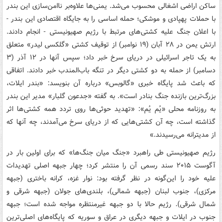
ساکن اراضی اشغالی محسوب می‌شد. یمنی‌ها علاوه‌بر ناامن‌سازی این بندر
با حملات پهپادی و موشکی؛ حمله اساسی را به جایگاه اقتصادی این بندر -
با اعلان جنگ علیه کشتی‌های مرتبط با رژیم صهیونیستی - انجام دادند.
ارتش یمن در ۲۸ آبان (۱۹ نوامبر) از توقیف کشتی «گلکسی لیدر» متعلق
به یک تاجر اسرائیلی در دریای سرخ خبر داد؛ سپس آنها در ۱۲ آذر (۳
دسامبر) از حمله به دو کشتی دیگر در تنگه باب‌المندب خبر دادند. اتفاقی
که باعث شد پایگاه خبری «گالوبس» درباره آن بنویسد: «بندر ایلات،
بزرگ‌ترین بازنده جنگ بنادر است». به گفته «جدعون گلبار» مدیر این بندر
به روزنامه محلی «یُم یُم»: «تهدید حوثی‌ها روی تردد همه کشتی‌ها اثر
گذاشته است، چه آن کشتی‌هایی که از دریای سرخ می‌آمدند، چه آنها که
از مدیترانه می‌رسیدند.»
رژیم صهیونیستی طی راهبرد «جنگ میان جنگ‌ها» که برای اولین بار در
آگوست ۲۰۱۵ سند رسمی آن را منتشر کرد؛ چهار جبهه اصلی تهدیدات
علیه خود را این‌گونه در نظر گرفته بود: نوار غزه، کرانه باختری (جبهه
مرکزی)، جنوب لبنان (جبهه شمالی)، بلندی‌های جولان (جبهه شرقی و
شمال شرقی). رژیم حالا با دو جبهه غیرمنتظره مواجه شده است؛ جبهه
جنوب در ایلات و جبهه دیگری در عراق و سوریه که پایگاه‌های اصلی‌ترین