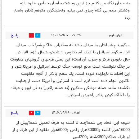
به میدان نگاه می کنیم جز ترس وحشت حامیان حماس ونابود غزه
وکشتار مردم بی گناه چیزی نمی بینیم وتحلیلگران متوهم نادان وشعار
زده
پاسخ
ایران قوی
۰۷:۳۵ - ۱۴۰۲/۰۹/۱۶
1
10
میگویید چشمانتان به میدان باشد نه سخنرانی ها؟ چشم! خب میدان
الان میگوید اسرائیل با کمک آمریکا پس از نابودی شمال غزه، الان در
حال نابودی مرکز و جنوب آن است؛ این یعنی طرحهای گروههای مقاومت
در جنگ نتوانسته است مانع توسعه جنگ توسط اسرائیل و امریکا شود و
این اقدامات بازدارنده نبوده است. یک سطح بالاتر از آنچه مقاومت
تاکنون انجام داده است لازم است تا اسرائیل و آمریکا دست از جنایت
بکشند؛ مانند حمله موشکی سنگین (نه حمله راکتی) به تل آویو و حیفا؛
یا با خاک کردن بنادر راهبردی اسرائیل.
پاسخ
۰۷:۵۱ - ۱۴۰۲/۰۹/۱۶
5
9
نتیجه این اتحاد چی شده؟چند تا کشته به طرف تحمیل شده؟بیش از
16000هزار کشته و30000هزار زخمی و6000هزار مفقود از این طرف و از
او طرف حداکثر500کشته و200اسیر