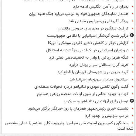
بحران در راه‌آهن انگلیس ادامه دارد
هشدار نمایندگان جمهوری‌خواه به ترامپ درباره جنگ علیه ایران
وینگر آفریقایی پرسپولیس ماندنی شد
ترافیک سنگین در محورهای خروجی مازندران
درگیر شدن گردشگر اسپانیایی با نظامی صهیونیست
گزارشی دیگر از کاهش ذخایر کلیدی موشکی آمریکا
دروازه‌بان اسپانیایی در یک‌قدمی بازگشت به استقلال
تنگه هرمز ریاض را وادار به تخفیف‌دهی نفتی کرد
خرید گران استقلال سر از یونان درآورد
گربه جریان برق شهرستان فریمان را قطع کرد
استانبول میزبان سوپرجام اسپانیا شد
گفت وگوی تلفنی مودی و نتانیاهو درباره تحولات منطقه‌ای
کوبا: با تهدید نظامی از سوی ایالات متحده روبه‌رو هستیم
توسل رفیق آرژانتینی نتانیاهو به سرکوب
نشست خبری رئیس‌جمهور همزمان با روز خبرنگار برگزار می‌شود
ترامپ سوئیس را تهدید کرد
سخنگوی کمیسیون امنیت ملی مجلس: چارچوب کلی تفاهم با عمان مشخص
شده است