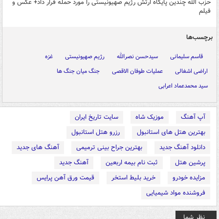
حزب الله چندین پایگاه ارتش رژیم صهیونیستی را مورد حمله قرار داد+ عکس و
فیلم
برچسب‌ها
قاسم سلیمانی
سیدحسن نصرالله
رژیم صهیونیستی
غزه
اراضی اشغالی
عملیات طوفان الاقصی
جنگ میان جنگ ها
سید محمدعماد اعرابی
آپ آهنگ
موزیک شاه
سایت تاریخ ایران
بهترین هتل های استانبول
رزرو هتل استانبول
دانلود آهنگ جدید
بهترین جراح بینی ترمیمی
آهنگ های جدید
پرشین هتل
ثبت نام بیمه اربعین
آهنگ جدید
مزایده خودرو
خرید بلیط استخر
قیمت ورق آهن پرایس
فروشنده مواد شیمیایی
نظر شما