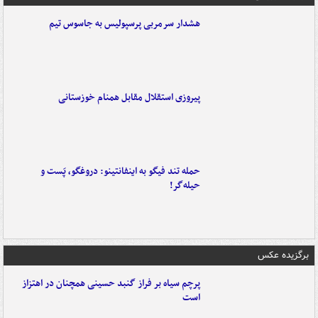
هشدار سرمربی پرسپولیس به جاسوس تیم
پیروزی استقلال مقابل همنام خوزستانی
حمله تند فیگو به اینفانتینو: دروغگو، پَست‌ و
حیله‌گر!
برگزیده عکس
پرچم سیاه بر فراز گنبد حسینی همچنان در اهتزاز
است