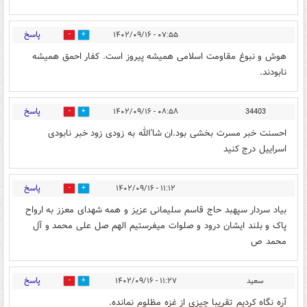
پاسخ
۰۷:۵۵ - ۱۴۰۲/۰۹/۱۶
4
4
هوش و نبوغ مقاومت اسلامی همیشه پیروز است. کفار احمق همیشه
نابودند.
پاسخ
۰۸:۵۸ - ۱۴۰۲/۰۹/۱۶
34403
5
3
احسنت خبر مسرت بخشی بود.ان شا'الله به زودی زود خبر نابودی
اسراییل درج کنید
پاسخ
۱۱:۱۲ - ۱۴۰۲/۰۹/۱۶
7
3
بیاد سردار سپهبد حاج قاسم سلیمانی عزیز و همه شهدای معزز به ارواح
پاک و بلند ایشان درود و صلوات میفرستیم الهم صل علی محمد و آل
محمد ص
پاسخ
سعید
۱۱:۲۷ - ۱۴۰۲/۰۹/۱۶
2
7
آره نگاه کردیم تقریبا چیزی از غزه مظلوم نمانده.