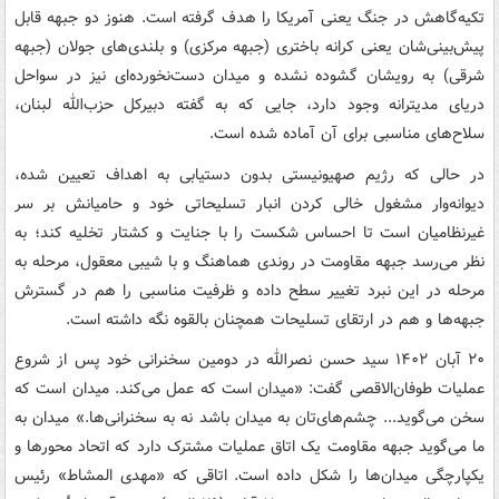
تکیه‌گاهش در جنگ یعنی آمریکا را هدف گرفته است. هنوز دو جبهه قابل
پیش‌بینی‌شان یعنی کرانه باختری (جبهه مرکزی) و بلندی‌های جولان (جبهه
شرقی) به رویشان گشوده نشده و میدان دست‌نخورده‌ای نیز در سواحل
دریای مدیترانه وجود دارد، جایی که به گفته دبیرکل حزب‌الله لبنان،
سلاح‌های مناسبی برای آن آماده شده است.
در حالی که رژیم صهیونیستی بدون دستیابی به اهداف تعیین شده،
دیوانه‌وار مشغول خالی کردن انبار تسلیحاتی خود و حامیانش بر سر
غیرنظامیان است تا احساس شکست را با جنایت و کشتار تخلیه کند؛ به
نظر می‌رسد جبهه مقاومت در روندی هماهنگ و با شیبی معقول، مرحله به
مرحله در این نبرد تغییر سطح داده و ظرفیت مناسبی را هم در گسترش
جبهه‌ها و هم در ارتقای تسلیحات همچنان بالقوه نگه داشته است.
۲۰ آبان ۱۴۰۲ سید حسن نصرالله در دومین سخنرانی خود پس از شروع
عملیات طوفان‌الاقصی گفت: «میدان است که عمل می‌کند. میدان است که
سخن می‌گوید... چشم‌های‌تان به میدان باشد نه به سخنرانی‌ها.» میدان به
ما می‌گوید جبهه مقاومت یک اتاق عملیات مشترک دارد که اتحاد محورها و
یکپارچگی میدان‌ها را شکل داده است. اتاقی که «مهدی المشاط» رئیس