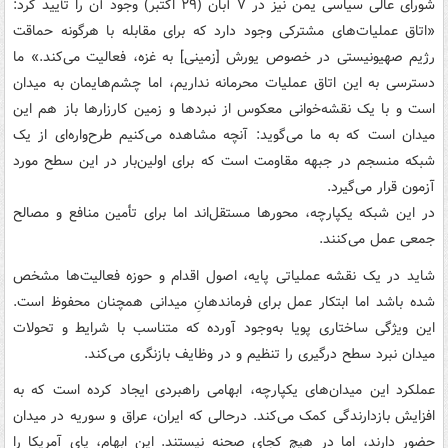
شورای عالی سیاسی یمن نیز در ۷ آبان (۲۹ اکتبر) وجود آن را تأیید کرد:
«اتاق عملیات‌های مشترکی وجود دارد که برای مقابله با هرگونه حماقت
رژیم صهیونیستی در خصوص یورش [زمینی] به غزه، فعالیت می‌کند.» ما
دسترسی به این اتاق عملیات محرمانه نداریم، اما چشم‌هایمان به میدان
است و با یک نقشه‌خوانی معکوس از نبردها و زمین کارزارها باز هم این
میدان است که به ما می‌گوید: آنچه مشاهده می‌کنیم طرح‌واره‌ای از یک
شبکه منسجم در جبهه مقاومت است که برای اولین‌بار در این سطح مورد
آزمون قرار می‌گیرد.
در این شبکه یکپارچه، محورها مستقل‌اند اما برای تأمین منافع و مصالح
جمعی عمل می‌کنند.
شاید در یک نقشه عملیاتی پایه، اصول اقدام و حوزه فعالیت‌ها مشخص
شده باشد اما ابتکار عمل برای فرماندهانِ میدانی همچنان محفوظ است.
این ویژگی ساختاری پویا به‌وجود آورده که متناسب با شرایط و تحولات
میدان نبرد سطح درگیری را تنظیم و در وظایف بازنگری می‌کند.
عملکرد این میدان‌های یکپارچه، ابهامی راهبردی ایجاد کرده است که به
افزایش بازدارندگی کمک می‌کند. درحالی که ایران، عراق و سوریه در میدان
حضور دارند، اما در هیچ‌ کجای صحنه نیستند. این ابهام، پای آمریکا را