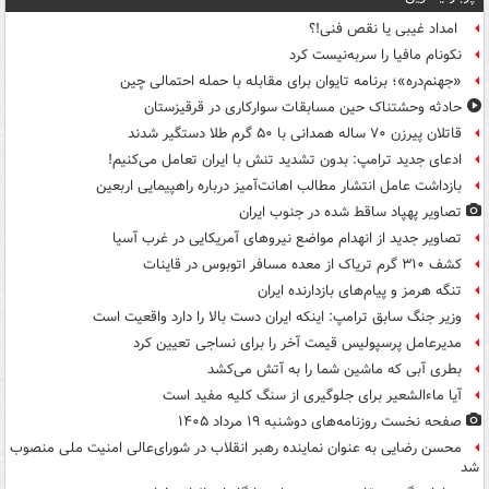
امداد غیبی یا نقص فنی!؟
نکونام مافیا را سربه‌نیست کرد
«جهنم‌دره»؛ برنامه تایوان برای مقابله با حمله احتمالی چین
حادثه وحشتناک حین مسابقات سوارکاری در قرقیزستان
قاتلان پیرزن ۷۰ ساله همدانی با ۵۰ گرم طلا دستگیر شدند
ادعای جدید ترامپ: بدون تشدید تنش با ایران تعامل می‌کنیم!
بازداشت عامل انتشار مطالب اهانت‌آمیز درباره راهپیمایی اربعین
تصاویر پهپاد ساقط شده در جنوب ایران
تصاویر جدید از انهدام مواضع نیروهای آمریکایی در غرب آسیا
کشف ۳۱۰ گرم تریاک از معده مسافر اتوبوس در قاینات
تنگه هرمز و پیام‌های بازدارنده ایران
وزیر جنگ سابق ترامپ: اینکه ایران دست بالا را دارد واقعیت است
مدیرعامل پرسپولیس قیمت آخر را برای نساجی تعیین کرد
بطری آبی که ماشین شما را به آتش می‌کشد
آیا ماءالشعیر برای جلوگیری از سنگ کلیه مفید است
صفحه نخست روزنامه‌های دوشنبه ۱۹ مرداد ۱۴۰۵
محسن رضایی به عنوان نماینده رهبر انقلاب در شورای‌عالی امنیت ملی منصوب
شد