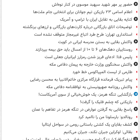
حضور پر مهر شهید سپهبد موسوی در کنار نوه‌اش
اعلام اسامی ۲۳ بازیکن تیم جوانان برای انتخابی جام ملت‌ها
کنایه بقایی به تقابل ایران با ترامپ و آمریک
توضیحات اتاق بازرگانی درباره کارت‌های بازرگانی و ارزهای برنگشته
استانداری تهران: طرح طرد اتباع غیرمجاز متوقف نشده است
واکنش بقایی به بستن مدرسه ایرانی در کویت
روستاییان دهک‌های ۶ تا ۱۰ از امسال باید حق بیمه بپردازند
پلیس فتا: ادعای فریز شدن رمزارز ایرانیان جعلی است
واکنش سخنگوی وزارت خارجه به پیمان دفاعی مکه
طارمی از لیست المپیاکوس خط خورد
پیام تبریک فرمانده قرارگاه مرکزی خاتم‌الانبیا به محسن رضایی
واکنش روزنامه صهیونیستی به توافقنامه دفاعی مکه
بازگشایی تنگه هرمز، یک خوش‌خیالی از سوی آمریکاست!
بازیکنی که چشم فلیک را گرفت!
پاسخ بقایی به گرفتن عوارض در تنگه هرمز در تفاهم با عمان
رونالدو: بارسلونا من را ناامید کرد
کشف بقایای یک کشتی باستانی رومی در سواحل ایتالیا
بقائی: اوکراین جبران نکند، جبران می‌کنیم
اینفوگرافیک/ زندگینامه محسن رضایی دبیر شورای عالی امنیت‌ ملی