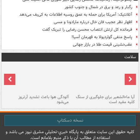
رگبار و رعد و برق در شمال و جنوب کشور
آتلانتیک: آمریکا برای حمله به عمق روسیه اطلاعات به کی‌یف می‌دهد
اظهار نظر عجیب فان خال درباره مارادونا و مسی
فرمانده کل ارتش انتصاب محسن رضایی را تبریک گفت
پاسخ منفی گواردیولا به قهرمان آسیا!
عقب‌نشینی قیمت طلا در بازار جهانی
سلامت
آیا ماءالشعیر برای جلوگیری از سنگ
آلودگی هوا باعث تشدید آرتروز
حذ
کلیه مفید است
می‌شود
کل
نسخه دسکتاپ
کليه حقوق اين سايت متعلق به پایگاه خبري-تحليلي مشرق نيوز می باشد و
استفاده از مطالب آن با ذکر منبع بلامانع است.