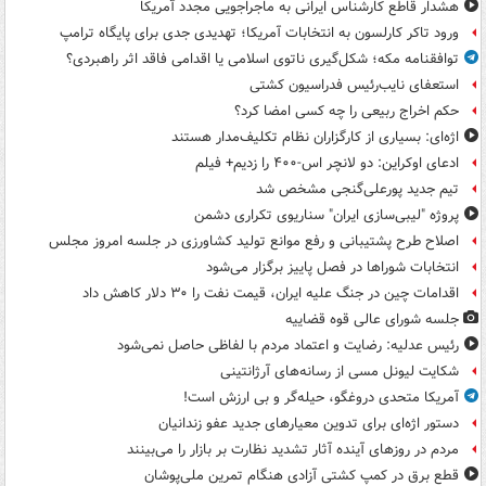
هشدار قاطع کارشناس ایرانی به ماجراجویی مجدد آمریکا
ورود تاکر کارلسون به انتخابات آمریکا؛ تهدیدی جدی برای پایگاه ترامپ
توافقنامه مکه؛ شکل‌گیری ناتوی اسلامی یا اقدامی فاقد اثر راهبردی؟
استعفای نایب‌رئیس فدراسیون کشتی
حکم اخراج ربیعی را چه کسی امضا کرد؟
اژه‌ای: بسیاری از کارگزاران نظام تکلیف‌مدار هستند
ادعای اوکراین: دو لانچر اس-۴۰۰ را زدیم+ فیلم
تیم جدید پورعلی‌گنجی مشخص شد
پروژه "لیبی‌سازی ایران" سناریوی تکراری دشمن
اصلاح طرح پشتیبانی و رفع موانع تولید کشاورزی در جلسه امروز مجلس
انتخابات شوراها در فصل پاییز برگزار می‌شود
اقدامات چین در جنگ علیه ایران، قیمت نفت را ۳۰ دلار کاهش داد
جلسه شورای عالی قوه قضاییه
رئیس عدلیه: رضایت و اعتماد مردم با لفاظی حاصل نمی‌شود
شکایت لیونل مسی از رسانه‌های آرژانتینی
آمریکا متحدی دروغگو، حیله‌گر و بی ارزش است!
دستور اژه‌ای برای تدوین معیارهای جدید عفو زندانیان
مردم در روزهای آینده آثار تشدید نظارت بر بازار را می‌بینند
قطع برق در کمپ کشتی آزادی هنگام تمرین ملی‌پوشان