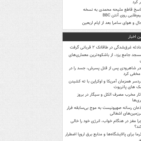
 کرد
اسخ قاطع ملیحه محمدی به نسخه
م‌طلبی روی آنتن BBC
ال و هوای سامرا بعد از ایام اربعین
ن اخبار
ادثه غرق‌شدگی در طاقانک ۲ قربانی گرفت
سجد جامع یزد، از باشکوه‌ترین معماری‌های
در شاهرودی پس از قتل پسرش، جسد را در
مخفی کرد
ردسر همزمان آمریکا و اوکراین با ته کشیدن
ک های پاتریوت
ثار مخرب مصرف الکل و سیگار در بروز
ری‌ها
ذعان رسانه صهیونیست به موج بی‌سابقه فرار
رزمین‌های اشغالی
را مغز در هنگام خواب، انرژی خود را خالی
ند؟
رما برای پالایشگاه‌ها و منابع برق اروپا اضطرار
د