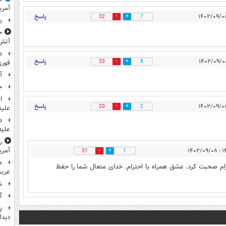
آمری
پاسخ
32
7
ب
ح
آتش
د
پاسخ
فوری
33
8
آ
ح
ا
پاسخ
20
2
علیه
د
علیه
ر
آمری
۱۴:۴۵
31
1
ه
حترام صحبت کرد. عشق همراه با احترام. خدای متعال شما را حفظ
عربس
ش
گ
پ
دیدا