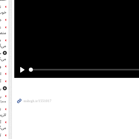
ت
خوب
د
ع
منص
«
می‌آ
خ
می‌ک
و
ا
Play
آ
ب
ر
۱۰۰میلیون تومان!
ت
لاری
آ
می‌گ
ک