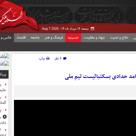
جمعه ۱۶ مرداد ۱۴۰۵ -
Aug 7 2026
ی
دفاع و امنیت
جهاد و مقاومت
حسینیه
فرهنگ و هنر
جامعه
اقتصاد
عکس و ف
۶ نظر
چاپ
پربا
امد حدادی بسکتبالیست تیم ملی
ی
علیه
ب
گمان
پ
م
دادن
انقل