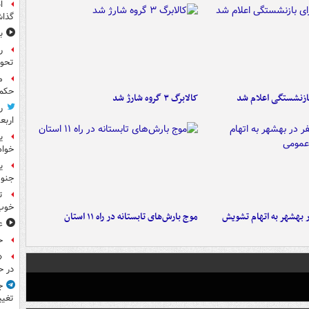
ا
گذا
ب
ر
تحو
م
حکم 
ازنشستگی اعلام شد
کالابرگ ۳ گروه شارژ شد
ر
اربع
ی
خواه
جنوب
ت
خوب
۶ نفر در بهشهر به اتهام تشویش
موج بارش‌های تابستانه در راه ۱۱ استان
ع
ح
«
در ح
ج
تغیی