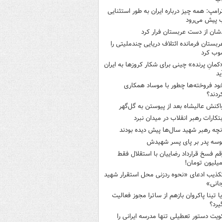
رامپ: همه چیز درباره ایران به طور استثنایی
 پیش می‌رود
شان از دست عربستان فرار کرد
ربستان فرمانده ائتلاف دریایی چندملیتی را
وب کرد
کمانِ پرنده» چینی برای شکار کروزها به ایران
ید
ود فروخته‌ها چطور با موساد همکاری
ردند؟
اکنش عالیشاه بعد از پیوستن به گل‌گهر
بتکارات رهبر انقلاب در میدان نبرد
نچه رهبر شهید سال‌ها پیش دیده بودند
وسه‌ پدر بر پای پسر شهیدش
قم فسخ قرارداد رضاییان با استقلال فقط
کذیب ادعای «نحوه ردزنی محل استقرار شهید
جانی»
یا تینا پاکروان بازهم از ساترا مجوز فعالیت
یرد؟
ویت دستور تعطیلی تنها مدرسه ایرانی را