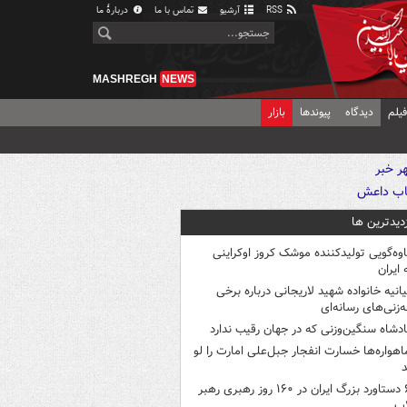
RSS
آرشیو
تماس با ما
دربارهٔ ما
MASHREGH
NEWS
یلم
دیدگاه
پیوندها
بازار
زدیدترین ها
اوه‌گویی تولیدکننده موشک کروز اوکراینی
 ایران
یانیه خانواده شهید لاریجانی درباره برخی
ه‌زنی‌های رسانه‌ای
ادشاه سنگین‌وزنی که در جهان رقیب ندارد
اهواره‌ها خسارت انفجار جبل‌علی امارت را لو
د
۶ دستاورد بزرگ ایران در ۱۶۰ روز رهبری رهبر
اب