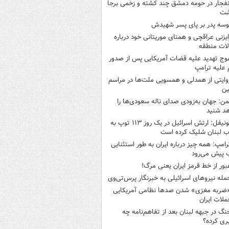
نفجار در حومه دمشق چند کشته و زخمی برجا
شت
وسه‌ پدر بر پای پسر شهیدش
ایزنی عراقچی و همتای موریتانی خود درباره
لات منطقه
وج تهدید علیه قضات آمریکایی پس از صدور
علیه ترامپ
وایتی از همدلی و همسویی ملت‌ها در مراسم
ین
من: جهان به‌زودی صدای ناله سعودی‌ها را
د شنید
یونیفل: ارتش اسرائیل در یک روز ۱۱۳ توپ به
 لبنان شلیک کرده است
رامپ: همه چیز درباره ایران به طور استثنایی
 پیش می‌رود
بور از خط قرمز ایران یعنی مرگ!
مله نیروهای اسرائیلی به خبرنگار پرس‌تی‌وی
ضربه مغزی» شدن صدها نظامی آمریکایی
ملات ایران
نگ در جبهه لبنان بعد از تفاهم‌نامه چه
ری کرده؟