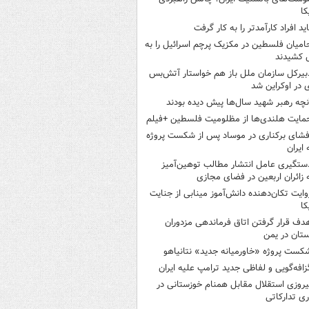
کا
اید افراد کارآمدتر را به کار گرفت
امیان فلسطین در مکزیک پرچم اسرائیل را به
 کشیدند
بیرکل سازمان ملل باز هم خواستار آتش‌بس
 در اوکراین شد
نچه رهبر شهید سال‌ها پیش دیده بودند
مایت هلندی‌ها از مظلومیت فلسطین +فیلم
فشای برکناری در موساد پس از شکست پروژه
 ایران
ستگیری عامل انتشار مطالب توهین‌آمیز
 زائران اربعین در فضای مجازی
وایت تکان‌دهنده دانش‌آموز مینابی از جنایت
کا
دف قرار گرفتن اتاق‌ فرماندهی مزدوران
تان در یمن
کست پروژه «خاورمیانه جدید» نتانیاهو
زافه‌گویی و لفاظی جدید ترامپ علیه ایران
یروزی استقلال مقابل همنام خوزستانی در
ری تدارکاتی