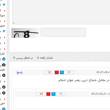
ا
آ
دورا
ت
صورت
ح
چ
د
ن
تفرق
انتشار یافته: 6
در انتظار بررسی: 0
ک
پ
اهتز
پاسخ
52
23
م
در مقابل شجاع ترین رهبر جهان اسلام
ا
ر
ش
۰۲:۰۴
38
15
ه
+فیل
م