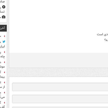
صادر
پ
تسلی
ح
آخری
ادی است
ح
ه؟
م
ایران
پ
چاه 
د
موش
آ
بیما
ا
از س
چ
می‌ک
گ
آفری