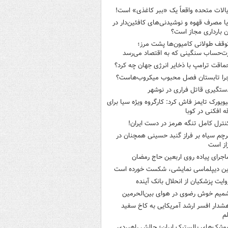
یالات متحده واقعاً یک «ببر کاغذی» است!
یا مصرف قهوه و نوشیدنی‌های کافئین‌دار در
ن بارداری مجاز است؟
وقف طولانی کامیون‌ها پشت مرز؛
‌حساب سنگینی که به اقتصاد می‌رسد
ماقت ترامپ با ذخایر انرژی جهان چه کرد؟
را تابستان فصل محبوب میکروب‌هاست؟
ستگیری قاتل فراری در نوشهر
یویورک تایمز فاش کرد: کارگروه ویژه سیا برای
ه افکنی در کوبا
نترل کامل تنگه هرمز در دست ایران!
رچم سیاه بر فراز گنبد حسینی همچنان در
از است
اجرای پیاده روی اربعین حاج رمضان
ین دیپلماسی نمایشی، شکست خورده است
وایت پزشکیان از انحلال بانک آینده
میم خوش رضوی در هوای بین‌الحرمین
شدار افسر ارشد آمریکایی به کاخ سفید
م
وشک‌های بالستیک ایران؛ چالش راهبردی