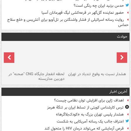
حدس بزنید ایران چه رنگی است؟
حضور نماینده گل‌گهر در قرعه‌کشی لیگ قهرمانان آسیا
روایت رسانه اسرائیلی از فشار واشنگتن بر تل‌آویو برای آتش‌بس و خلع سلاح
حماس
حوادث
ای
هشدار نسبت به وفوع تندباد در تهران
لحظه انفجار جایگاه CNG "صحنه" در
دس
دوربین مداربسته
ات
آخرین اخبار
اهداف ژاپن برای افزایش توان نظامی چیست؟
ترس کارشناس کویتی از تسلط ایران بر تنگۀ هرمز
هشدار پلیس تهران بزرگ به «کودک‌بلاگرها»
اعتراف جالب یک رسانه آمریکایی به شکست
قرص آزمایشی که می‌تواند درمان HIV را متحول کند