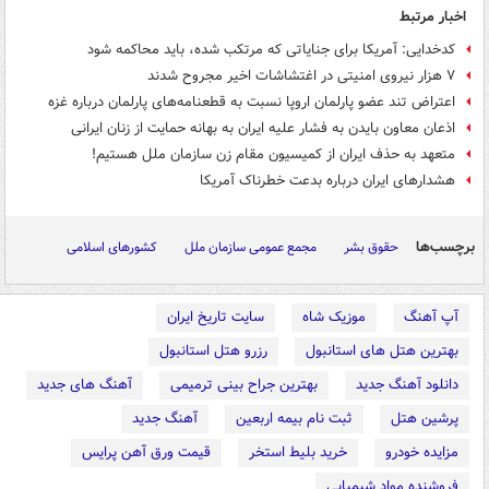
اخبار مرتبط
کدخدایی: آمریکا برای جنایاتی که مرتکب شده، باید محاکمه شود
۷ هزار نیروی امنیتی در اغتشاشات اخیر مجروح شدند
اعتراض تند عضو پارلمان اروپا نسبت به قطعنامه‌های پارلمان درباره غزه
اذعان معاون بایدن به فشار علیه ایران به بهانه حمایت از زنان ایرانی
متعهد به حذف ایران از کمیسیون مقام زن سازمان ملل هستیم!
هشدارهای ایران درباره بدعت خطرناک آمریکا
برچسب‌ها
حقوق بشر
مجمع عمومی سازمان ملل
کشورهای اسلامی
آپ آهنگ
موزیک شاه
سایت تاریخ ایران
بهترین هتل های استانبول
رزرو هتل استانبول
دانلود آهنگ جدید
بهترین جراح بینی ترمیمی
آهنگ های جدید
پرشین هتل
ثبت نام بیمه اربعین
آهنگ جدید
مزایده خودرو
خرید بلیط استخر
قیمت ورق آهن پرایس
فروشنده مواد شیمیایی