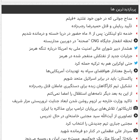
پربازدیدترین ها
مداح جوانی که در خون خود غلتید +فیلم
تأیید ربایش و قتل حمیدرضا رجب‌زاده
خدمه ناو لینکلن: پس از ۸ ماه حضور در دریا خسته و درمانده‌ شدیم
لحظه انفجار جایگاه CNG "صحنه" در دوربین مداربسته
هشدار دبیر شورای عالی امنیت ملی به امریکا درباره تنگه هرمز
جزئیات جدید از نفتکش منفجر شده در هرمز
حتی اوکراین هم به ترکیه حمله کرد
پاسخ معنادار هوافضای سپاه به تهدیدات آمریکایی‌ها
پاکستان: باید در برابر اسرائیل متحد شویم
تشکیل تیم کارآگاهان زبده برای دستگیری عاملان قتل رجب‌زاده
از این به بعد دیگر نامه‌های استقلال را امضا نمی‌کنم
تاکید وزارت خارجه بر لزوم روشن شدن ابعاد جنایت تروریستی مزار شریف
کاریکاتور/ تلاش‌های بی‌پایان ترامپ برای مذاکره با ایران
تصاویری از آیت‌الله سید مجتبی خامنه‌ای در حال تدریس
مجتبی جباری تیم جدیدش را انتخاب کرد
سردار علی عظمایی در کنار دو فرمانده شهید
پانه‌تا: آمریکا مثل یک «بوکسور مست» بین ایران و روسیه می‌دود