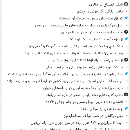
شکار تمساح در مالزی
دلایل پارگی رگ خونی در چشم
توافق مکه برای سعودی امنیت آور نیست!
علل مرگ زنان در ایران؛ بیماری‌های قلبی همچنان در صدر
میدان‌داری یک دهه نودی در بین‌الحرمین
از غزه بگویید...! حتی با یک توییت!
جنگ تاج و تخت در منطقه؛ وقتی اعتماد به آمریکا رنگ می‌بازد
رسانه عبری: نتانیاهو دست به رفتارهای انتحاری انتخاباتی می‌زند
از مظلوم‌نمایی براندازها تا افشای دروغ مراد ویسی
حملات توپخانه‌ای رژیم صهیونیستی به جنوب لبنان
صفار هرندی: تشییع تاریخی رهبر انقلاب تاثیر شگرفی بر صحنه نبرد داشت
توضیحات معاون امنیتی و انتظامی وزیر کشور درباره قتل حمیدرضا رجب زاده
بازتاب پیامدهای جنگ علیه ایران در رسانه‌های جهان
نصب کتیبه‌های دهه پایانی صفر در حرم امام رئوف
افشای نقشه ترور لیونل مسی در جام جهانی ۲۰۲۶
چند نکته درباره توافق مکه!
دبل درگاهی در شب توقف استانداردلیژ
ثبت ۲ میلیون و ۹۲۰ هزار تردد در مرز مهران طی ایام اربعین
یمن: تشکیل ائتلاف مانع مجازات عربستان بخاطر جنایاتش نمی‌شود