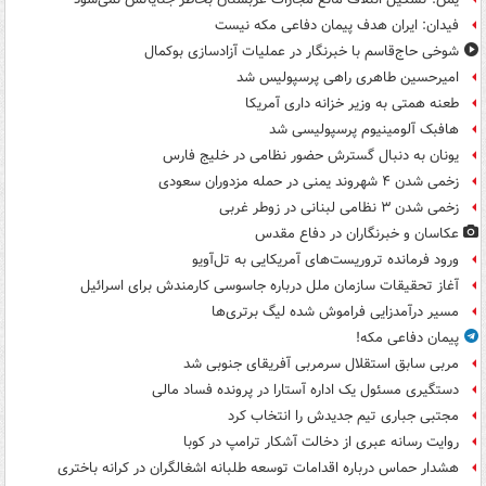
فیدان: ایران هدف پیمان دفاعی مکه نیست
شوخی حاج‌قاسم با خبرنگار در عملیات آزادسازی بوکمال
امیرحسین طاهری راهی پرسپولیس شد
طعنه همتی به وزیر خزانه داری آمریکا
هافبک آلومینیوم پرسپولیسی شد
یونان به دنبال گسترش حضور نظامی در خلیج فارس
زخمی شدن ۴ شهروند یمنی در حمله مزدوران سعودی
زخمی شدن ۳ نظامی لبنانی در زوطر غربی
عکاسان و خبرنگاران در دفاع مقدس
ورود فرمانده تروریست‌های آمریکایی به تل‌آویو
آغاز تحقیقات سازمان ملل درباره جاسوسی کارمندش برای اسرائیل
مسیر درآمدزایی فراموش شده لیگ برتری‌ها
پیمان دفاعی مکه!
مربی سابق استقلال سرمربی آفریقای جنوبی شد
دستگیری مسئول یک اداره آستارا در پرونده فساد مالی
مجتبی جباری تیم جدیدش را انتخاب کرد
روایت رسانه عبری از دخالت آشکار ترامپ در کوبا
هشدار حماس درباره اقدامات توسعه طلبانه اشغالگران در کرانه باختری