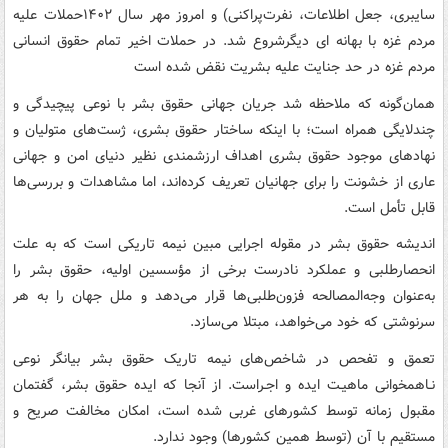
سایبری، جعل اطلاعات، نفرت‌پراکنی) و امروز مهر سال ۱۴۰۲حملات علیه
مردم غزه با بهانه ای دیگرشروع شد. در حملات اخیر تمام حقوق انسانی
مردم غزه در حد جنایت علیه بشریت نقض شده است
همان‌گونه که ملاحظه شد جریان جهانی حقوق بشر با نوعی پیچیدگی و
چندلایگی همراه است؛ با اینکه ساختار حقوق بشری، ژست‌های متولیان و
نهادهای موجود حقوق بشری اهداف ارزشمندی نظیر دنیای امن و جهانی
عاری از خشونت را برای جهانیان تعریف کرده‌اند، اما مشاهدات و بررسی‌ها
قابل‌ تأمل است.
اندیشه حقوق بشر در مقوله اجرایی مبین نیمه تاریکی است که به علت
انحصارطلبی و عملکرد نادرست برخی از مؤسسین اولیه، حقوق بشر را
به‌عنوان وجه‌المصالحه فزون‌طلبی‌ها قرار می‌دهد و ملل جهان را به هر
سرنوشتی که خود می‌خواهد، مبتلا می‌سازد.
تعمق و تفحص در شاخص‌های نیمه تاریک حقوق بشر ﺑﻴﺎﻧﮕﺮ نوعی
ﻧـﺎﻫﻤﺨﻮانی ﻣﺎﻫﻴـﺖ ایده و اﺟـﺮاست. از آنجا که ایده حقوق بشر، گفتمان
مقبول زمانه توسط کشورهای غربی شده است، امکان مخالفت صریح و
مستقیم با آن (توسط همین کشورها) وجود ندارد.