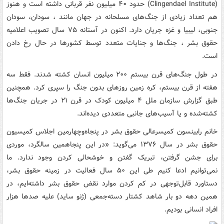
(Clingendael Institute) حدود ۴۰ میلیون نفر قربانی داشته است و هنوز
هم تعداد زیادی از جنگ‌های مسلحانه در جهان مانند ، سودان، سودان
جنوبی، لیبیا و غزه جریان دارد. اکنون در آستانه ۷۵ سال تصویب اعلامیه
حقوق بشر ، جنگ‌ها و جنایات متعدد توسط کشورها در حال رخ دادن
است.
در طول جنگ‌های قرن بیستم ۲۰۰ میلیون انسان کشته شدند. فقط سه
هفته از قرن بیستم، کره زمین روزهای بدون جنگ را سپری کرد. همچنین
طبق گزارش سازمان ملل ۴ میلیون کودک در قرن ۲۱ در جریان جنگ‌ها
کشته‌شده و یا آسیب‌های جانبی متعددی دیده‌اند.
خانم رابینسون کمیسرعالی حقوق بشر در پنجاه‌وچهارمین اجلاس کمیسیون
حقوق بشر در سال ۱۳۷۶ می‌گوید: «در این پنجاهمین سالگرد، موردی
برای جشن گرفتن، تبریک گفتن و خوشحالی کردن وجود ندارد. ما
نمی‌توانیم ادعا کنیم طی این ۵۰ سال فعالیت در زمینه حقوق بشر،
دستاورد قابل‌توجهی در کم کردن موارد نقض حقوق بشر داشته‌ایم، در
همین دهه دو بار شاهد کشتار دسته‌جمعی (ژنو ساید) علیه صدها هزار
افراد انسانی بودیم.