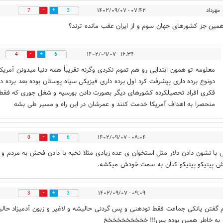
مهرداد
۰۷:۴۲ - ۱۴۰۲/۰۹/۰۷
7
3
مین جز کشورهای جهان سوم و از ایران عقب مانده ترند؟
۱۶:۳۴ - ۱۴۰۲/۰۹/۰۷
4
6
معلومه تو همون ابتدایی رو هم تموم نکردی وگرنه تقریباً همه دنیا میدونن آمریکا 
دونوع برده داری پیشرفت کرد اول برده داری فیزیکی سیاه پوستان بوده بعد برده د
فکری افراد تحصیلکرده کشورهای دیگر بصورت دادن بورسیه و شغل جوری که فقط
منحصرا به اهداف آمریکا خدمت کنند و عمرشان در این راه و مسیر طی بشه
۰۸:۰۴ - ۱۴۰۲/۰۹/۰۷
0
6
ا نشون دادن دلار مثل استخوان ی عده زیادی مثلا نخبه با دادن فحش به مردم و
 پیتیکو پیتیکو کنان به سمت خودش میکشه.
۰۹:۰۹ - ۱۴۰۲/۰۹/۰۷
3
3
م گفتن یانکی جماعت فقط تودهنی و پس گردنی حالیشه و لاغیر و زبون آدمیزاد حال
 به خاطر همین بوده پس!!! خخخخخخخخخخ