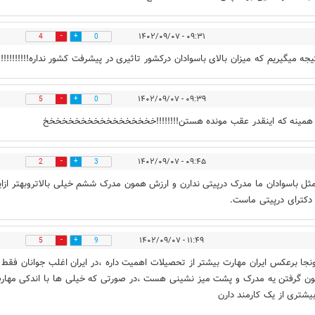
۰۹:۳۱ - ۱۴۰۲/۰۹/۰۷
4
0
جه میگیریم که میزان بالای باسوادان درکشور تاثیری در پیشرفت کشور نداره!!!!!!!!!!
۰۹:۳۹ - ۱۴۰۲/۰۹/۰۷
5
0
 همینه که اینقدر عقب مونده هستن!!!!!!!!خخخخخخخخخخخخخخخخخخ
۰۹:۴۵ - ۱۴۰۲/۰۹/۰۷
2
3
ثل باسوادان ما مدرک درپیتی ندارن و ارزش همون مدرک ششم خیلی بالاتروبهتر ازای
دکترای درپیتی ماست.
۱۱:۴۹ - ۱۴۰۲/۰۹/۰۷
5
9
نجا برعکس ایران مهارت بیشتر از تحصیلات اهمیت داره ،در ایران اغلب جوانان فقط
 گرفتن یه مدرک و پشت میز نشینی هست ،در صورتی که خیلی ها با اندکی مهار
بیشتری از یک کارمند دارن