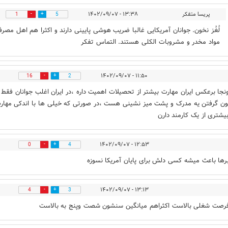
پریسا متفکر
۱۳:۳۸ - ۱۴۰۲/۰۹/۰۷
1
5
لُغُز نخون. جوانان آمریکایی غالبا ضریب هوشی پایینی دارند و اکثرا هم اهل مصر
مواد مخدر و مشروبات الکلی هستند. التماس تفکر
۱۱:۵۰ - ۱۴۰۲/۰۹/۰۷
16
2
نجا برعکس ایران مهارت بیشتر از تحصیلات اهمیت داره ،در ایران اغلب جوانان فقط
 گرفتن یه مدرک و پشت میز نشینی هست ،در صورتی که خیلی ها با اندکی مهار
بیشتری از یک کارمند دارن
۱۲:۵۳ - ۱۴۰۲/۰۹/۰۷
0
4
رها باعث میشه کسی دلش برای پایان آمریکا نسوزه
۱۳:۱۳ - ۱۴۰۲/۰۹/۰۷
4
3
فرصت شغلی بالاست اکثراهم میانگین سنشون شصت وپنج به بالاست