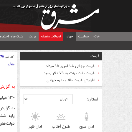
خانه
سیاست
جهان
تحولات منطقه
ورزش
شبکه‌های اجتماع
قیمت
کد خبر
479
جهان
قیمت جهانی طلا امروز ۱۵ مرداد
قیمت نفت برنت به ۷۹ دلار رسید
افزایش قیمت طلا و نقره جهانی
به گزارش
۱۳۰ میلیون آمریکایی فقط شش کلاس سواد دارند!
استان:
پایه ششم
دولت‌های
اذان صبح
طلوع آفتاب
اذان ظهر