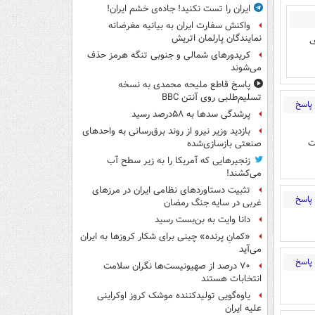
ایران را تست نکنید! جاده‌ی خشم ایران!
واکنش سفارت ایران به بیانیه مغرضانه
نمایندگان پارلمان اتریش
ف
کریدورهای شمالی و جنوبی تنگه هرمز حذف
می‌شوند
پاسخ قاطع ملیحه محمدی به نسخه
تسلیم‌طلبی روی آنتن BBC
پاسخ
پرشدگی سدها به ۵۸درصد رسید
بازدید وزیر نیرو از روند برق‌رسانی به واحدهای
ت
صنعتی بازسازی‌شده
زنجیرهایی که آمریکا را به زیر سطح آب
می‌کشند!
تثبیت دستاوردهای نظامی ایران در مرزهای
پاسخ
غربی در سایه جنگ رمضان
دانا وایت به بن‌بست رسید
«کمانِ پرنده» چینی برای شکار کروزها به ایران
می‌آید
پاسخ
۷۰ درصد از صهیونیست‌ها نگران سلامت
انتخابات هستند
یاوه‌گویی تولیدکننده موشک کروز اوکراینی
علیه ایران