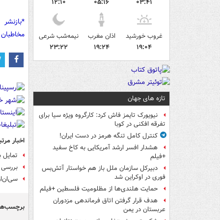
۱۲:۱۰
۰۵:۱۶
۰۳:۴۱
*بازنشر 
مخاطبان 
غروب خورشید
اذان مغرب
نیمه‌شب شرعی
۲۳:۲۲
۱۹:۲۴
۱۹:۰۴
تازه های جهان
نیویورک تایمز فاش کرد: کارگروه ویژه سیا برای
تفرقه افکنی در کوبا
کنترل کامل تنگه هرمز در دست ایران!
اخبار مرتب
هشدار افسر ارشد آمریکایی به کاخ سفید
تمایل ب
+فیلم
بررسی 
دبیرکل سازمان ملل باز هم خواستار آتش‌بس
فوری در اوکراین شد
سی‌ان‌ا
حمایت هلندی‌ها از مظلومیت فلسطین +فیلم
هدف قرار گرفتن اتاق‌ فرماندهی مزدوران
برچسب‌ها
عربستان در یمن