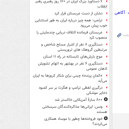
۶ دستاورد بزرگ ایران در ۱۶۰ روز رهبری رهبر
انقلاب
ت آگاهی
دشان از دست عربستان فرار کرد
ترامپ: همه چیز درباره ایران به طور استثنایی
خوب پیش می‌رود
عربستان فرمانده ائتلاف دریایی چندملیتی را
منصوب کرد
دستگیری ۸ نفر از اشرار مسلح شاخص و
مرتبطین گروهک های تروریستی
موج بارش‌های تابستانه در راه ۱۱ استان
دستگیری ۶ نفر در بهشهر به اتهام تشویش
اذهان عمومی
«کمانِ پرنده» چینی برای شکار کروزها به ایران
می‌آید
درگیری لفظی ترامپ و هگزث بر سر کمبود
ذخایر موشکی
۸۰۰ سازۀ آمریکایی خاکستر شد
ونس: ایرانی‌ها مذاکره‌کنندگان سرسختی
هستند
خود فروخته‌ها چطور با موساد همکاری
می‌کردند؟