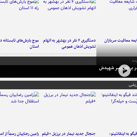
عه معافیت سربازان
دستگیری ۶ نفر در بهشهر به اتهام
تشویش اذهان عمومی
استان
ده
در بر پای پسر شهیدش
رزشی
یگو به اینفانتینو:
جنجال جدید نیمار در برزیل +فیلم
رامین رضاییان رسماً از اس