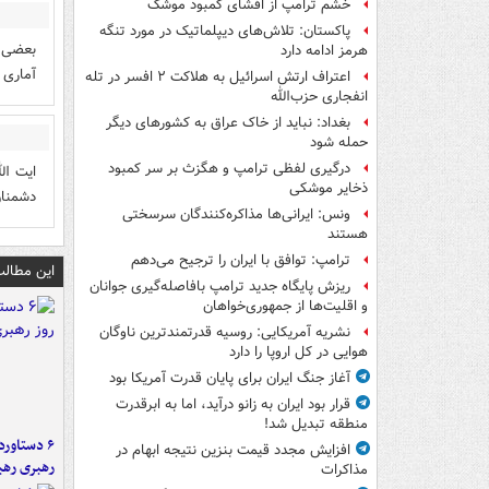
خشم ترامپ از افشای کمبود موشک
پاکستان: تلاش‌های دیپلماتیک در مورد تنگه
بعضی ه
هرمز ادامه دارد
آماری 
اعتراف ارتش اسرائیل به هلاکت ۲ افسر در تله
انفجاری حزب‌الله
بغداد: نباید از خاک عراق به کشورهای دیگر
حمله شود
درگیری لفظی ترامپ و هگزث بر سر کمبود
ایت ال
ذخایر موشکی
دشمنان
ونس: ایرانی‌ها مذاکره‌کنندگان سرسختی
هستند
ترامپ: توافق با ایران را ترجیح می‌دهم
این مطالب
ریزش پایگاه جدید ترامپ بافاصله‌گیری جوانان
و اقلیت‌ها از جمهوری‌خواهان
نشریه آمریکایی: روسیه قدرتمندترین ناوگان
هوایی در کل اروپا را دارد
آغاز جنگ ایران برای پایان قدرت آمریکا بود
قرار بود ایران به زانو درآید، اما به ابرقدرت
منطقه تبدیل شد!
افزایش مجدد قیمت بنزین نتیجه ابهام در
رهبری رهب
مذاکرات