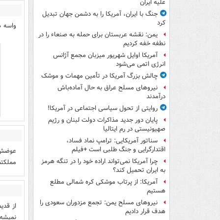
علیه ایران
جنگ با ایران، آمریکا را به دشمن جهان تبدیل
کرد
واسه ه
یمن: نقشه عربستان برای حمله به صنعاء را در
نطفه خفه کردیم
آمریکا اوایل شهریور میزبان مجمع آژانس
انرژی اتمی می‌شود
چالش بزرگ آمریکا در تأمین مهمات و موشک
نیروهای مسلح عراق به حال آماده‌باش
درآمدند
روایتی از تحول سیاسی اجتماعی در آمریکا!
پایان دور جدید مذاکرات دولت لبنان و رژیم
صهیونیستی در رم ایتالیا
سناتور آمریکایی: ترامپ نماد فساد،
اقتدارگرایی و جنگ طلبی است +فیلم
عوضش ب
چرا آمریکا نمی‌تواند اراده خود را در تنگه هرمز
مملکتش
به ایران تحمیل کند؟
آمریکا: از پرتاب موشکی کره شمالی مطلع
هستیم
نیروهای مسلح یمن: تجمع مزدوران سعودی را
از قدی
هدف قرار دادیم
نمیشه