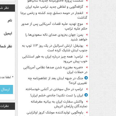
شکست پروژه «خاورمیانه جدید» نتانیاهو
گزافه‌گویی و لفاظی جدید ترامپ علیه ایران
نظر شم
انفجار در حومه دمشق چند کشته و زخمی برجا
گذاشت
نام
موج تهدید علیه قضات آمریکایی پس از صدور
حکم علیه ترامپ
ایمیل
یمن: جهان به‌زودی صدای ناله سعودی‌ها را
خواهد شنید
یونیفل: ارتش اسرائیل در یک روز ۱۱۳ توپ به
نظر شما 
جنوب لبنان شلیک کرده است
ترامپ: همه چیز درباره ایران به طور استثنایی
خوب پیش می‌رود
«ضربه مغزی» شدن صدها نظامی آمریکایی
در حملات ایران
*
لطفا عدد م
جنگ در جبهه لبنان بعد از تفاهم‌نامه چه
تغییری کرده؟
ترامپ در حال سوختن در آتشی خودساخته
ایران را تست نکنید! جاده‌ی خشم ایران!
واکنش سفارت ایران به بیانیه مغرضانه
نظرات
نمایندگان پارلمان اتریش
یاوه‌گویی تولیدکننده موشک کروز اوکراینی