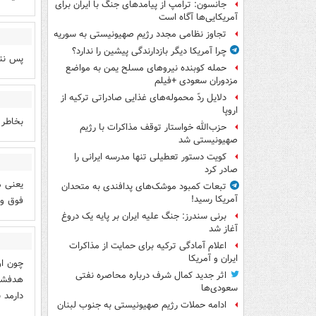
جانسون: ترامپ از پیامدهای جنگ با ایران برای
آمریکایی‌ها آگاه است
تجاوز نظامی مجدد رژیم صهیونیستی به سوریه
چرا آمریکا دیگر بازدارندگی پیشین را ندارد؟
پس نتی
حمله کوبنده نیروهای مسلح یمن به مواضع
مزدوران سعودی +فیلم
دلایل ردّ محموله‌های غذایی صادراتی ترکیه از
اروپا
بخاطر
حزب‌الله خواستار توقف مذاکرات با رژیم
صهیونیستی شد
کویت دستور تعطیلی تنها مدرسه ایرانی را
صادر کرد
یعنی م
تبعات کمبود موشک‌های پدافندی به متحدان
آمریکا رسید!
فوق و 
برنی سندرز: جنگ علیه ایران بر پایه یک دروغ
آغاز شد
اعلام آمادگی ترکیه برای حمایت از مذاکرات
ایران و آمریکا
چون او
اثر جدید کمال شرف درباره محاصره نفتی
هدفشون
سعودی‌ها
دارمد 
ادامه حملات رژیم صهیونیستی به جنوب لبنان