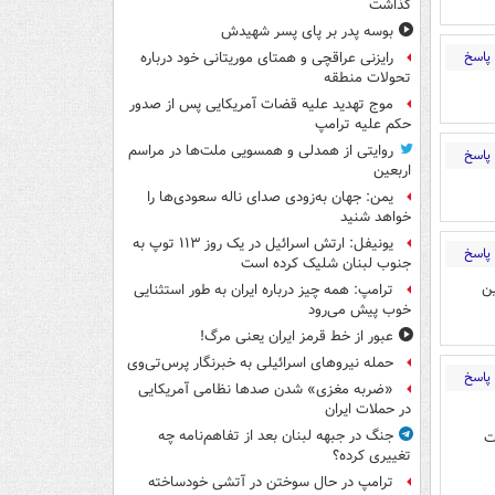
گذاشت
بوسه‌ پدر بر پای پسر شهیدش
پاسخ
رایزنی عراقچی و همتای موریتانی خود درباره
تحولات منطقه
موج تهدید علیه قضات آمریکایی پس از صدور
حکم علیه ترامپ
روایتی از همدلی و همسویی ملت‌ها در مراسم
پاسخ
اربعین
یمن: جهان به‌زودی صدای ناله سعودی‌ها را
خواهد شنید
یونیفل: ارتش اسرائیل در یک روز ۱۱۳ توپ به
پاسخ
جنوب لبنان شلیک کرده است
ن
ترامپ: همه چیز درباره ایران به طور استثنایی
خوب پیش می‌رود
عبور از خط قرمز ایران یعنی مرگ!
حمله نیروهای اسرائیلی به خبرنگار پرس‌تی‌وی
پاسخ
«ضربه مغزی» شدن صدها نظامی آمریکایی
در حملات ایران
جنگ در جبهه لبنان بعد از تفاهم‌نامه چه
ت
تغییری کرده؟
ترامپ در حال سوختن در آتشی خودساخته