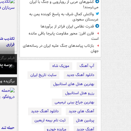
کشورهای عربی از رویارویی و جنگ با ایران
می‌ترسند!
واکنش کمال شرف به پاسخ کوبنده یمن به
عربستان سعودی
قدرت نظامی ایران فراتر از برآوردها
فارن افرز: محور مقاومت پابرجا باقی مانده
تکذیب شای
است
فراری
بازتاب پیامدهای جنگ علیه ایران در رسانه‌های
جهان
فیلم برگزی
بوسه‌ پ
آپ آهنگ
موزیک شاه
دانلود آهنگ جدید
سایت تاریخ ایران
برگزیده و
بهترین هتل های استانبول
رزرو هتل استانبول
بهترین جراح بینی ترمیمی
آهنگ های جدید
دانلود آهنگ جدید
پرشین هتل
ثبت نام بیمه اربعین
حمله تند ف
آهنگ جدید
مزایده خودرو