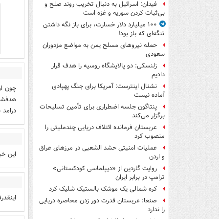
فیدان: اسرائیل به دنبال تخریب روند صلح و
بی‌ثبات کردن سوریه و غزه است
۱۰۰ میلیارد دلار خسارت، برای باز نگه داشتن
تنگه‌ای که باز بود!
حمله نیروهای مسلح یمن به مواضع مزدوران
سعودی
زلنسکی: دو پالایشگاه روسیه را هدف قرار
دادیم
نشنال اینترست: آمریکا برای جنگ پهپادی
چون او
آماده نیست
هدفشون
پنتاگون جلسه اضطراری برای تأمین تسلیحات
درامد 
برگزار می‌کند
عربستان فرمانده ائتلاف دریایی چندملیتی را
منصوب کرد
عملیات امنیتی حشد الشعبی در مرزهای عراق
این خب
و اردن
روایت گاردین از «دیپلماسی کودکستانی»
ترامپ در برابر ایران
کره شمالی یک موشک بالستیک شلیک کرد
اینقدر
صنعا: عربستان قدرت دور زدن محاصره دریایی
را ندارد