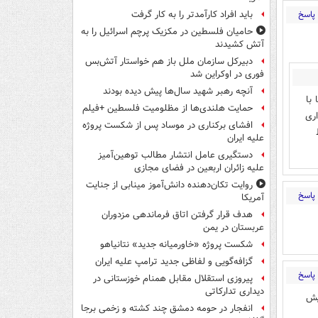
پاسخ
باید افراد کارآمدتر را به کار گرفت
حامیان فلسطین در مکزیک پرچم اسرائیل را به
آتش کشیدند
دبیرکل سازمان ملل باز هم خواستار آتش‌بس
فوری در اوکراین شد
آنچه رهبر شهید سال‌ها پیش دیده بودند
با
حمایت هلندی‌ها از مظلومیت فلسطین +فیلم
اری
افشای برکناری در موساد پس از شکست پروژه
علیه ایران
دستگیری عامل انتشار مطالب توهین‌آمیز
علیه زائران اربعین در فضای مجازی
روایت تکان‌دهنده دانش‌آموز مینابی از جنایت
پاسخ
آمریکا
هدف قرار گرفتن اتاق‌ فرماندهی مزدوران
عربستان در یمن
شکست پروژه «خاورمیانه جدید» نتانیاهو
گزافه‌گویی و لفاظی جدید ترامپ علیه ایران
پاسخ
پیروزی استقلال مقابل همنام خوزستانی در
دیداری تدارکاتی
یش
انفجار در حومه دمشق چند کشته و زخمی برجا