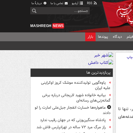
RSS
آرشیو
تماس با ما
دربارهٔ ما
MASHREGH
NEWS
یلم
دیدگاه
پیوندها
بازار
چاپ
پربازدیدترین ها
یاوه‌گویی تولیدکننده موشک کروز اوکراینی
علیه ایران
بیانیه خانواده شهید لاریجانی درباره برخی
گمانه‌زنی‌های رسانه‌ای
ماهواره‌ها خسارت انفجار جبل‌علی امارت را لو
مریکایی یا حدود ۱۳۰ میلیون نفر، تنها تا
دادند
دغه‌های
پادشاه سنگین‌وزنی که در جهان رقیب ندارد
راز مرگ مرد ۷۲ ساله در تهرانپارس فاش شد