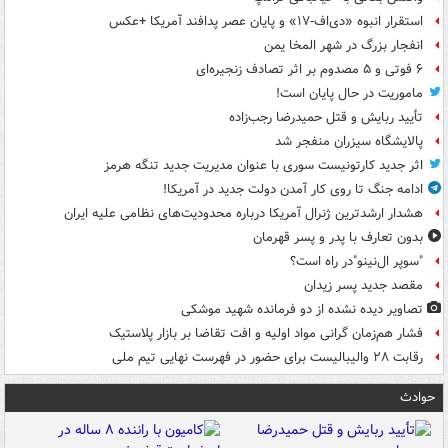
استقرار انبوه «دی‌اف‑۱۷» و پایان عصر پدافند آمریکا +عکس
انفجار بزرگ در شهر المخا یمن
۶ فوتی و ۵ مصدوم بر اثر تصادف زنجیره‌ای
ماموریت در حال پایان است!
تأیید ربایش و قتل حمیدرضا رجب‌زاده
پالایشگاه سیزران منفجر شد
اثر جدید کارتونیست سوری با عنوان مدیریت جدید تنگه هرمز
ادامه جنگ تا روی کار آمدن دولت جدید در آمریکا!
هشدار ارشدترین ژنرال آمریکا درباره محدودیت‌های نظامی علیه ایران
بدون تعارف با پدر و پسر قهرمان
"سوپر ال‌نینو"در راه است؟
مقصد جدید پسر زیدان
تصاویر دیده‌ نشده از دو فرمانده شهید موشکی
فشار هم‌زمان گرانی مواد اولیه و افت تقاضا بر بازار پلاستیک
رقابت ۲۸ والیبالیست برای حضور در فهرست نهایی تیم ملی
حوادث