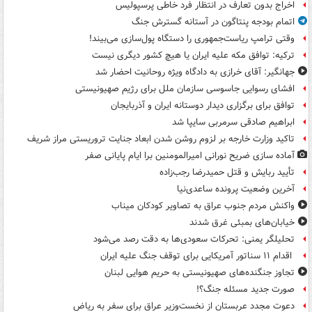
اخراج بدون تعارف در انتظار فرد خاطی پرسپولیس
اتمام بودجه پنتاگون در آستانه گسترش جنگ
وقتی ترامپ ریاست‌جمهوری را دستگاه پول‌سازی می‌بیند!
ترکیه: توافق مکه علیه ایران یا هیچ کشور دیگری نیست
جهانگیر: آقای خرازی به دادگاه ویژه روحانیت احضار شد
افشای رسوایی جاسوسی سازمان ملل برای رژیم صهیونیستی
توافق برای برگزاری دیدار دوستانه ایران و آذربایجان
ابراهیم صادقی سرمربی سایپا شد
تاکید وزارت خارجه بر لزوم روشن شدن ابعاد جنایت تروریستی مراز شریف
آماده سازی ضریح نورانی امیرالمومنین برا ایام پایانی صفر
تأیید ربایش و قتل حمیدرضا رجب‌زاده
آخرین وضعیت پرونده ساعدی‌نیا
واکنش مردم جنوب عراق به تصاویر کودکان میناب
خیابان‌های بمبئی غرق شدند
تحلیلگر یمنی: تحرکات سعودی‌ها به دقت رصد می‌شود
اقدام ۱۱ سناتور آمریکایی برای توقف جنگ علیه ایران
تجاوز جنگنده‌های صهیونیستی به حریم هوایی لبنان
صورت جدید مسئله جنگ؟!
دعوت مجدد عربستان از نخست‌وزیر عراق برای سفر به ریاض