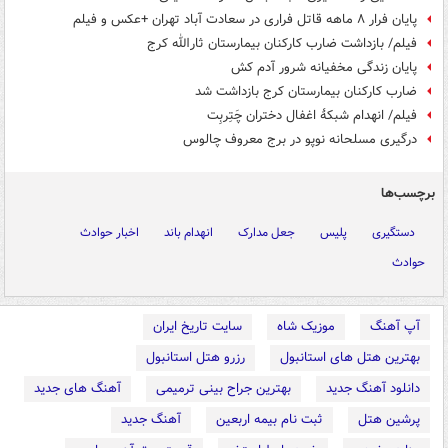
پایان فرار ۸ ماهه قاتل فراری در سعادت آباد تهران +عکس و فیلم
فیلم/ بازداشت ضارب کارکنان بیمارستان ثارالله کرج
پایان زندگی مخفیانه شرور آدم کش
ضارب کارکنان بیمارستان کرج بازداشت شد
فیلم/ انهدام شبکهٔ اغفال دختران چَتِربِت
درگیری مسلحانه نوپو در برج معروف چالوس
برچسب‌ها
دستگیری
پلیس
جعل مدارک
انهدام باند
اخبار حوادث
حوادث
آپ آهنگ
موزیک شاه
سایت تاریخ ایران
بهترین هتل های استانبول
رزرو هتل استانبول
دانلود آهنگ جدید
بهترین جراح بینی ترمیمی
آهنگ های جدید
پرشین هتل
ثبت نام بیمه اربعین
آهنگ جدید