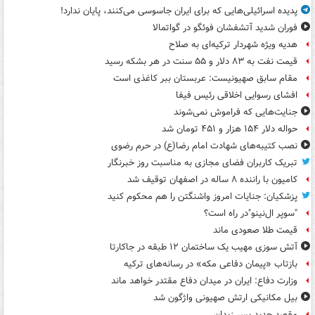
پدیده اسرائیلی‌هایی که برای ایران جاسوسی می‌کنند، پایان ندارد!
فوران شدید آتشفشان فوئگو در گواتمالا
هدیه ویژه شهردار ترکیه‌ای به صلاح
قیمت نفت به ۸۳ دلار و ۵۵ سنت در هر بشکه رسید
مقام سابق صهیونیست: عربستان ببر کاغذی است
افشای رسوایی اخلاقی رئیس فیفا
جنایت‌هایی که فراموش نمی‌شوند
حواله دلار ۱۵۴ هزار و ۴۵۱ تومان شد
نصب کتیبه‌های شهادت امام رضا(ع) در حرم رضوی
تبریک کاربران فضای مجازی به مناسبت روز خبرنگار
کامیون با راننده ۸ ساله در اصفهان توقیف شد
پزشکیان: جنایات امروز واشنگتن را هم محکوم کنید
"سوپر ال‌نینو"در راه است؟
قیمت طلا صعودی ماند
آتش سوزی مهیب یک ساختمان ۱۲ طبقه در جاکارتا
بازتاب «پیمان دفاعی مکه» در رسانه‌های ترکیه
وزارت دفاع: ایران در میدان دفاع مقتدر خواهد ماند
بیل مکانیکی ارتش صهیونی واژگون شد
مقصد جدید پسر زیدان