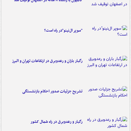
کامیون با راننده ۸ ساله در اصفهان توقیف شد
"سوپر ال‌نینو"در راه است؟
رگبار باران و رعدوبرق در ارتفاعات تهران و البرز
تشریح جزئیات صدور احکام بازنشستگی
رگبار و رعدوبرق در راه شمال کشور