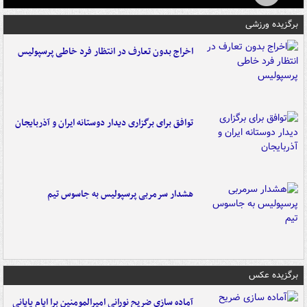
برگزیده ورزشی
اخراج بدون تعارف در انتظار فرد خاطی پرسپولیس
توافق برای برگزاری دیدار دوستانه ایران و آذربایجان
هشدار سرمربی پرسپولیس به جاسوس تیم
برگزیده عکس
آماده سازی ضریح نورانی امیرالمومنین برا ایام پایانی