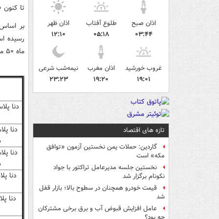
تا کنون ۷۰ میلیون تومان کاهش را به ثبت رسانده است.
اذان صبح
طلوع آفتاب
اذان ظهر
۱۲:۱۰
۰۵:۱۸
۰۳:۴۴
رسیده ا
ماه ۵۰ میلیون ارزان شده است.
غروب خورشید
اذان مغرب
نیمه‌شب شرعی
۲۳:۲۳
۱۹:۲۰
۱۹:۰۱
دنا پلا
ت
دنا پل
تازه های اقتصاد
س
گاردین: حملات یمن نخستین آزمون «توافق
دنا پل
مکه» است
س
نخستین جلسه مدیرعامل تراکتور با جواد
نکونام برگزار شد
ت
قیمت خودرو همچنان در سطوح بالا؛ بازار قفل
شد
عامل افزایش قبوض آب و برق برخی مشترکان
ت
چه بود؟