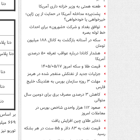
دنا
طعنه همتی به وزیر خزانه داری آمریکا
پشت‌پرده مداخله آمریکا در حمایت از یِن ژاپن؛
خیرخواهی یا خودخواهی؟
توافق بغداد و شرکت «شورون» برای احداث
خط لوله بصره
سکه در آستانه بازگشت به کانال ۱۸۸ میلیون
دنا پلا
تومان
هشدار کانادا درباره عواقب تعرفه ۵۰ درصدی
آمریکا
قیمت طلا و سکه امروز ۱۴۰۵/۰۵/۱۷
دنا
جزئیات جدید از نفتکش منفجر شده در هرمز
مهلت ۳ روزه سازمان بورس به هلدینگ خلیج
دنا
فارس
کاهش ۳ درصدی مصرف برق برای دومین سال
متوالی
دنا پ
صعود ۱۱۲ هزار واحدی شاخص بورس در
معاملات امروز
بر اساس 
ذخایر طلای چین افزایش یافت
۶۶۹ م
قیمت نفت به ۸۳ دلار و ۵۵ سنت در هر بشکه
توربو نیز ۵۴۴ میلیون است.
رسید