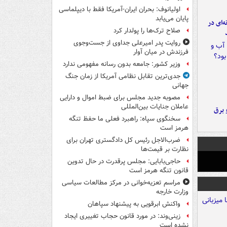
اولیانوف: بحران ایران-آمریکا فقط با دیپلماسی
پایان می‌یابد
ه‌ای در
صلاح ترک‌ها را پولدار کرد
روایت پدر امیرعلی جداوی از جست‌وجوی
فرزندش در میان آوار
وزیر کشور: جامعه بدون رسانه مفهومی ندارد
جدی‌ترین تقابل نظامی آمریکا از زمان جنگ
جهانی
مصوبه جدید مجلس برای ضبط اموال و دارایی
عاملان جنایات بین‌المللی
 برق
سخنگوی سپاه: راهبرد فعلی ما حفظ تنگه
هرمز است
ضرب‌الاجل رئیس کل دادگستری تهران برای
نظارت بر قیمت‌ها
حاجی‌بابایی: مجلس پرقدرت در حال تدوین
قانون تنگه هرمز است
مراسم تعزیه‌خوانی در مرکز مطالعات سیاسی
وزارت خارجه
واکنش ابرقویی به پیشنهاد سپاهان
زینی‌وند: در مورد قانون حجاب تغییری ایجاد
نشده است