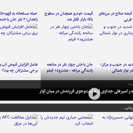
کشف ۳۳ قبضه سلاح در مرزهای
قیمت خودرو همچنان در سطوح
حمله مسلحانه به قهوه‌خان
 غربی
بالا؛ بازار قفل شد
زاهدان؛ ۲ نفر جان باختند
د در جنوب و مرکز؛
جان باختن چهار نفر در سانحه
عامل افزایش قبوض آب و
در نوار شمالی
رانندگی مراغه - هشترود+ فیلم
برخی مشترکان چه بود؟
ده
در امیرعلی جداوی از جست‌وجوی فرزندش در میان آوار
رزشی