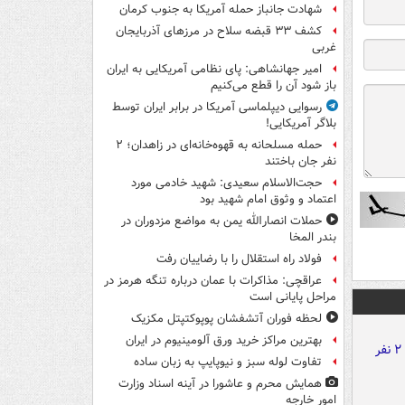
شهادت جانباز حمله آمریکا به جنوب کرمان
کشف ۳۳ قبضه سلاح در مرزهای آذربایجان
غربی
امیر جهانشاهی: پای نظامی آمریکایی به ایران
باز شود آن را قطع می‌کنیم
رسوایی دیپلماسی آمریکا در برابر ایران توسط
بلاگر آمریکایی!
حمله مسلحانه به قهوه‌خانه‌ای در زاهدان؛ ۲
نفر جان باختند
حجت‌الاسلام سعیدی: شهید خادمی مورد
اعتماد و وثوق امام شهید بود
حملات انصارالله یمن به مواضع مزدوران در
بندر المخا
فولاد راه استقلال را با رضاییان رفت
عراقچی: مذاکرات با عمان درباره تنگه هرمز در
مراحل پایانی است
لحظه فوران آتشفشان پوپوکتپتل مکزیک
بهترین مراکز خرید ورق آلومینیوم در ایران
تفاوت لوله سبز و نیوپایپ به زبان ساده
همایش محرم و عاشورا در آینه اسناد وزارت
امور خارجه