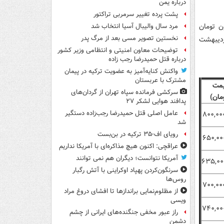
درباره یمن
پشت پرده تغییر سرمربی تراکتور
د، قیمت دنا معمولی صفر امروز به ۵۹۰ میلیون تومان
مرد سال والیبال آسیا انتخاب شد
نخستین تصویر مسی بعد از مرگ پدر
دیبهشت
توضیحات معاون امنیتی و انتظامی وزیر کشور
درباره قتل حمیدرضا رجب زاده
واکنش کنایه‌آمیز به عضویت ترکیه در پیمان
مشترک با عربستان
مت
سرکشی فرمانده سپاه تهران از گردان‌های
مان)
پدافند هوایی لشکر ۲۷
عامل اصلی قتل حمیدرضا رجب‌زاده دستگیر
۸۰۰,۰۰
شد
رویای اف-۳۵ ترکیه در بن‌بست
۶۵۰,۰۰
عراقچی: اکنون هیچ مذاکره‌ای با آمریکا نداریم
آمریکا نتوانست؛ دیگران هم نمی توانند
۶۳۵,۰۰
سرنگون‌کردن پهپاد اوکراینی با آتش رگبار
روس‌ها
۷۰۰,۰۰
از مظلوم‌نمایی براندازها تا افشای دروغ مراد
ویسی
۷۴۰,۰۰
راز عبور مخفی جنگنده‌های ایرانی از چشم
دشمن