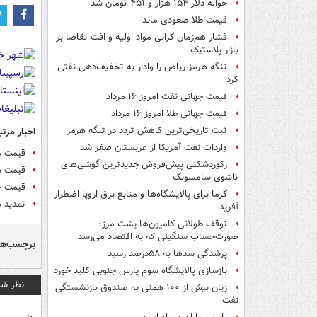
حواله دلار ۱۵۴ هزار و ۴۵۱ تومان شد
قیمت طلا صعودی ماند
فشار هم‌زمان گرانی مواد اولیه و افت تقاضا بر
بازار پلاستیک
تنگه هرمز ریاض را وادار به تخفیف‌دهی نفتی
کرد
قیمت جهانی نفت امروز ۱۶ مرداد
قیمت جهانی طلا امروز ۱۶ مرداد
ثبت تاریخی‌ترین کاهش تردد در تنگه هرمز
اخبار مرتب
واردات نفت آمریکا از عربستان صفر شد
قیمت م
رکوردشکنی پیش‌فروش جدیدترین گوشی‌های
قیمت ش
تاشوی سامسونگ
قیمت خودرو 
گرما برای پالایشگاه‌ها و منابع برق اروپا اضطرار
تمدید م
آفرید
توقف طولانی کامیون‌ها پشت مرز؛
صورت‌حساب سنگینی که به اقتصاد می‌رسد
برچسب‌ها
پرشدگی سدها به ۵۸درصد رسید
بازسازی پالایشگاه سوم پارس جنوبی کلید خورد
نظر شم
زیان بیش از ۱۰۰ همتی به صندوق‌ بازنشستگی
نفت