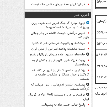
۵۹۰,۰۰
فیدان: ایران هدف پیمان دفاعی مکه نیست
آخرین اخبار
تومان)
دیوید میلر: اگر جنگ امروز تمام شود، ایران
پیروز است و آمریکا شکست‌خورده!
۶۶۹,۰۰
دنیس درگاهی: دوست داشتم در جام جهانی
بازی کنم
موشک‌های پاتریوت عربستان هم ته‌ کشید
۵۳۲,۰۰
تست مخفیانه پدافند اسرائیل از ترس ایران
۵۴۴,۰۴
جاده‌های مشهد آماده میزبانی از زائران رضوی
روایت فرزند شهید لاریجانی از واکنش او به
ردصلاحیتش
۳۴۹,۸۰
پزشکیان: دشمن کسانی را ترور می‌کنند که
گره‌گشا و حلال مسائل و مشکلات جامعه ما
۴۸۲,۰۴
هستند
پزشکیان: دشمن آدم‌هایی را ترور می‌کند که
و حوالی
گره‌گشا هستند
توماتیک
توضیحاتی درباره سیستم Van VAR در فوتبال
ایران
پاسخ نهایی حسین‌نژاد به پرسپولیس