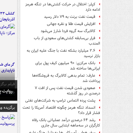
کپلر: اختلال در حرکت کشتی‌ها در تنگه هرمز
ادامه دارد
قیمت نفت برنت به ۷۹ دلار رسید
آذربایجان
افزایش قیمت طلا و نقره جهانی
کالابرگ سه گروه فردا شارژ می‌شود
فرار بی‌سابقه کشتی‌های سعودی از باب
المندب
۲.۶ میلیارد بشکه نفت با جنگ علیه ایران به
بازار نرسید
بانک مرکزی: ۹۰ میلیون کیف پول برای
گرمای شدی
ایرانی‌ها ساخته شد
ناپایداری 
عارف: تمام بدهی کالابرگ به فروشگاه‌ها
پرداخت شد
فیلم برگزی
صعودی شدن قیمت نفت پس از افت ۷
روایت پ
درصدی در روز گذشته
پشت پرده التماس ترامپ به شرکت‌های نفتی
برگزیده و
انسداد تنگه هرمز چگونه اقتصاد آمریکا را تحت
فشار قرار داد؟
رشد ۶۴ درصدی درآمد عملیاتی بانک رفاه
کارگران در سه‌ماهه ابتدایی سال جاری
سفر هوایی آمریکایی‌ها به دلیل جنگ علیه