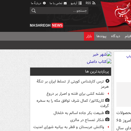
RSS
آرشیو
تماس با ما
دربارهٔ ما
MASHREGH
NEWS
یلم
دیدگاه
پیوندها
بازار
اپ
پربازدیدترین ها
ترس کارشناس کویتی از تسلط ایران بر تنگۀ
هرمز
نقشه کشی برای فتنه و اصرار بر دروغ
کاریکاتور/ کمال شرف توافق مکه را به سخره
گرفت
محصولات
طبیعت بکر جاده اسالم به خلخال
ایران خودرو نشان می‌دهد که قیمت دنا اتوماتیک پلاس توربو سال ۱۴۰۲ از تیرماه تا به امروز ۶۵
شکار تمساح در مالزی
واکنش عربستان و قطر به بیانیه شورای امنیت
 قیمت دنا پلاس دنده ای ساده سال ۱۴۰۲ از ابتدای سال