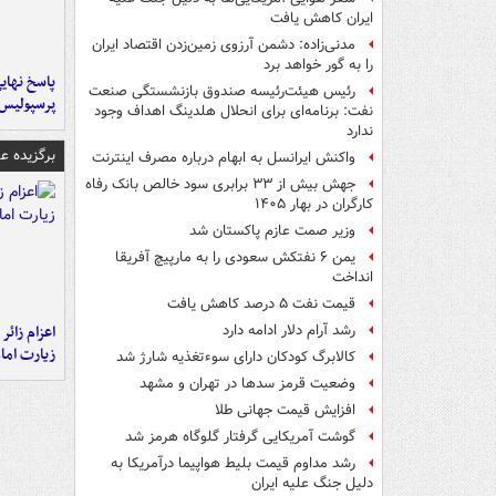
ایران کاهش یافت
مدنی‌زاده: دشمن آرزوی زمین‌زدن اقتصاد ایران
را به گور خواهد برد
پاسخ نهایی
رئیس هیئت‌رئیسه صندوق بازنشستگی صنعت
پرسپولیس
نفت: برنامه‌ای برای انحلال هلدینگ اهداف وجود
ندارد
برگزیده 
واکنش ایرانسل به ابهام درباره مصرف اینترنت
جهش بیش از ۳۳ برابری سود خالص بانک رفاه
کارگران در بهار ۱۴۰۵
وزیر صمت عازم پاکستان شد
یمن ۶ نفتکش سعودی را به مارپیچ آفریقا
انداخت
قیمت نفت ۵ درصد کاهش یافت
اعزام زائر 
رشد آرام دلار ادامه دارد
زیارت اما
کالابرگ کودکان دارای سوءتغذیه شارژ شد
وضعیت قرمز سدها در تهران و مشهد
افزایش قیمت جهانی طلا
گوشت آمریکایی گرفتار گلوگاه هرمز شد
رشد مداوم قیمت بلیط هواپیما درآمریکا به
دلیل جنگ علیه ایران