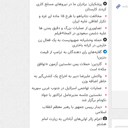
پزشکیان: برادران ما در نیروهای مسلح کاری
کردند کارستان
مخالفت نتانیاهو با طرح ۱۵ ماده ای غزه و
تکرار لفاظی علیه ایران
تصاویری از عملیات بزرگ و دقیق یمنی ها
علیه دشمن سعودی در المخا+فیلم
حمله وحشیانه صهیونیست به یک فعال زن
خارجی در کرانه باختری
گلایه‌های رای دهندگان به ترامپ از قیمت
بنزین!
گاردین: حملات یمن نخستین آزمون «توافق
مکه» است
واکنش علیرضا دبیر به اخراج یک کشتی‌گیر به
خاطر اضافه وزن
عملیات تهاجمی اسرائیل در جنوب غربی سوریه
نخستین جلسه مدیرعامل تراکتور با جواد
نکونام برگزار شد
دیدار رییس جمهور با رهبر معظم انقلاب
اسلامی
اعزام زائر اولی‌های آبادانی به زیارت امام
هشتم