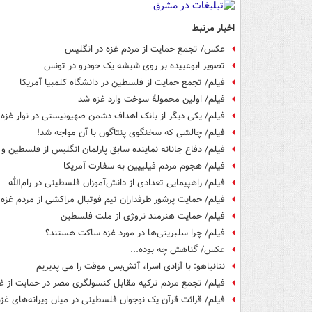
اخبار مرتبط
عکس/ تجمع حمایت از مردم غزه در انگلیس
تصویر ابوعبیده بر روی شیشه یک خودرو در تونس
فیلم/ تجمع حمایت از فلسطین در دانشگاه کلمبیا آمریکا
فیلم/ اولین محمولهٔ سوخت وارد غزه شد
فیلم/ یکی دیگر از بانک اهداف دشمن صهیونیستی در نوار غزه
فیلم/ چالشی که سخنگوی پنتاگون با آن مواجه شد!
فیلم/ دفاع جانانه نماینده سابق پارلمان انگلیس از فلسطین و 
فیلم/ هجوم مردم فیلیپین به سفارت آمریکا
فیلم/ راهپیمایی تعدادی از دانش‌آموزان فلسطینی در رام‌الله
فیلم/ حمایت پرشور طرفداران تیم فوتبال مراکشی از مردم غزه
فیلم/ حمایت هنرمند نروژی از ملت فلسطین
فیلم/ چرا سلبریتی‌ها در مورد غزه ساکت هستند؟
عکس/ گناهش چه بوده...
نتانیاهو: با آزادی اسرا، آتش‌بس موقت را می پذیریم
فیلم/ تجمع مردم ترکیه مقابل کنسولگری مصر در حمایت از غ
فیلم/ قرائت قرآن یک نوجوان فلسطینی در میان ویرانه‌های غزه