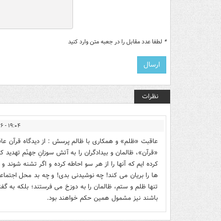
*
لطفا عدد مقابل را در جعبه متن وارد کنید
نظرات
۱۹:۰۴ - ۱۴۰۲/۰۸/۲۶
عاقبت «ظلم» و همکاری با ظالم پرسش : از ديدگاه قرآن عا
«قرآن»، ظالمان و بيدادگران را به آتش سوزانِ جهنّم تهديد 
كرده ايم كه آنها را از هر سو احاطه كرده و اگر تشنه شوند
ها را بريان مى كند! چه نوشيدنى بدى! و چه بد محل اجتماعى
تنها ظلم و ستم، ظالمان را به دوزخ مى فرستند؛ بلكه به گفته
باشند نيز مشمول همين حكم خواهند بود.