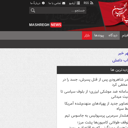
RSS
آرشیو
تماس با ما
دربارهٔ ما
MASHREGH
NEWS
یلم
دیدگاه
پیوندها
بازار
زدیدترین ها
در شاهرودی پس از قتل پسرش، جسد را در
مخفی کرد
امانه ضد موشکی لیزری؛ از بلوف سیاسی تا
یت میدانی
صاویر جدید از پهپادهای منهدم‌شده آمریکا
ط سپاه
شدار سرمربی پرسپولیس به جاسوس تیم
وقف طولانی کامیون‌ها پشت مرز؛
‌حساب سنگینی که به اقتصاد می‌رسد