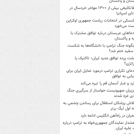
تان و پاکستان
بلاتکلیفی بیش از ۱۳۰۰ مهاجر خردسال در
ای اسپانیا
لنسکی در انتخابات ریاست جمهوری اوکراین
ت می‌خورد
دعاهای عربستان درباره توافق مشترک با
ه و پاکستان
گونه جنگ ترامپ با دانشگاه‌ها به شکست
سفید ختم شد؟
شت پرده توافق جدید ایران؛ تاکتیک یا
اتژی؟
دعای تکراری ترامپ درمورد تمایل ایران برای
ابی به توافق
رد و غبار آسمان قم را تیره می‌کند
زیران صهیونیست خواستار از سرگیری جنگ
دی غزه شدند
لاش پزشکان استقلال برای رساندن چشمی به
 اول لیگ برتر
حران در راه‌آهن انگلیس ادامه دارد
شدار نمایندگان جمهوری‌خواه به ترامپ درباره
علیه ایران