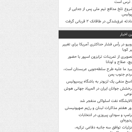
 ترس است
روع تلخ مدافع تیم ملی پس از جدایی از
پولیس
ادثه غرق‌شدگی در طاقانک ۲ قربانی گرفت
ن اخبار
وبیو در رأس فشار حداکثری آمریکا برای تغییر
 کوبا
صویری از تمرینات ترابزون اسپور با حضور
چ، صلاح و اونانا
برد ما علیه طرح سلطه‌جویی عربستان است،
ردم جنوب یمن
اسخ منفی یک لزیونر به باشگاه پرسپولیس
رخشش جوانان ایران در المپیاد جهانی هوش
وعی
الایشگاه نفت اسلواکی منفجر شد
ور هفتم مذاکرات لبنان و رژیم صهیونیستی
رامپ و سودای پیروزی در انتخابات
‌دوره‌ای
زئیات توافق سه جانبه دفاعی ترکیه،