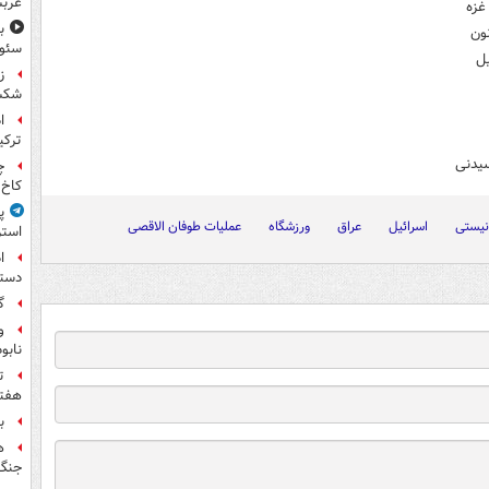
عربس
غزه
ون
سئوت
یل
ز
شکس
ا
ترکی
چ
کاخ 
پ
نیستی
اسرائیل
عراق
ورزشگاه
عملیات طوفان الاقصی
استر
ا
دستی
گ
و
نابو
ت
هفته
ب
ه
جنگ 