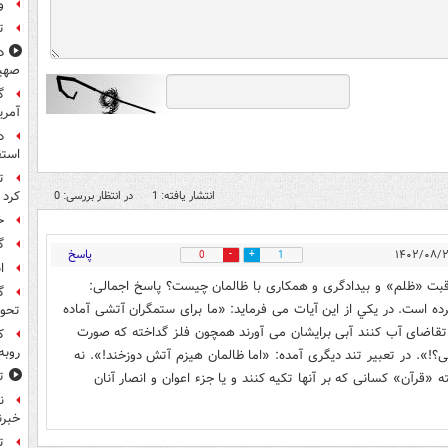
و
ت
د
صهی
گ
آمری
د
استق
ت
کرد
انتشار یافته: 1
در انتظار بررسی: 0
خ
گ
پاسخ
0
1
ا
قبت «ظلم» و بیدادگری و همکاری با ظالمان چیست؟ پاسخ اجمالی:
گ
كرده است. در يكي از اين آيات مى فرمايد: «ما براى ستمگران آتشی آماده
تحول
 و تقاضاى آب كنند آبى برايشان مى آورند همچون فلز گداخته كه صورت
ک
روبه
؟!». در تعبير تند ديگرى آمده: «اما ظالمان هيزم آتش دوزخند!». نه
ت
 «قرآن» كسانى كه بر آنها تكيه كنند و يا جزء اعوان و انصار آنان
ن
خبرن
ت