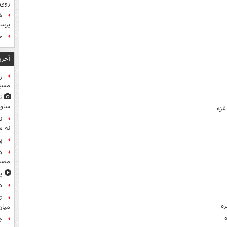
روی
ش
پرس
ح
آخری
ر
مسیر
ت
ساوی
غزه
ن
نه م
پ
د
مصن
پ
د
ت
زه
میان
ج