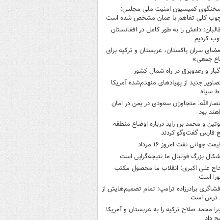
خنگوی کمیسیون امنیت ملی مجلس:
چوب کلی تفاهم با عمان مشخص شده است
البان: داعش را به طور کامل در افغانستان
ب کردیم
مضای سران پاکستان، عربستان و ترکیه برای
اع جمعی»
گبار و رعدوبرق در راه شمال کشور
صاویر جدید از پهپادهای منهدم‌شده آمریکا
ط سپاه
نصارالله: متجاوزان سعودی در یمن در امان
هند بود
وتین و محمد بن زاید درباره اوضاع منطقه
 فارس گفت‌وگو کردند
یمت جهانی نفت امروز ۱۶ مرداد
شکال بزرگ فوتبال ما نتیجه‌گرایی است
اج علی اکبری: انقلاب ما محصول مکتب
را است
فشاگری برادرزاده ترامپ: تمام تصمیم‌هایش از
 ترس است
را محمد صلاح ترکیه را به عربستان و آمریکا
ح داد