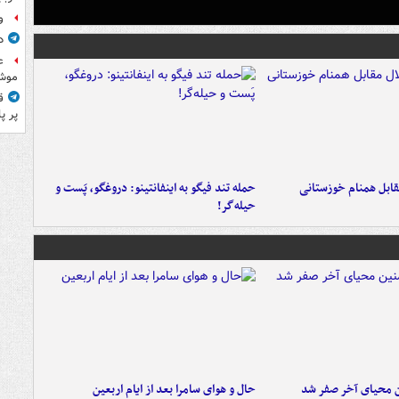
و
د
ع
موش
ق
پر پ
قابل همنام خوزستانی
حمله تند فیگو به اینفانتینو: دروغگو، پَست‌ و
حیله‌گر!
ن محیای آخر صفر شد
حال و هوای سامرا بعد از ایام اربعین