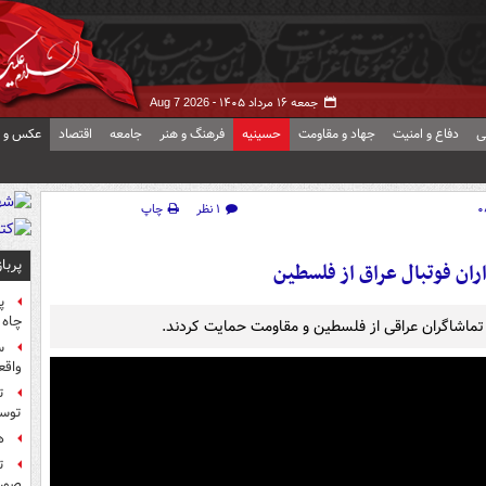
جمعه ۱۶ مرداد ۱۴۰۵ -
Aug 7 2026
ی
دفاع و امنیت
جهاد و مقاومت
حسینیه
فرهنگ و هنر
جامعه
اقتصاد
عکس و ف
۱ نظر
چاپ
پربا
ران فوتبال عراق از فلسطین
پ
چاه 
د تماشاگران عراقی از فلسطین و مقاومت حمایت کردند.
س
واقع
ت
توس
ه
ت
صورت