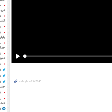
چ
ترجی
ت
اشتب
بر
ت
پایا
حمله
ن
تفرق
Play
د
ا
ن
ا
حسی
ت
ر
تاش
ا