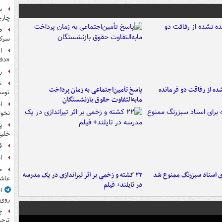
س
چار
ط
سرکو
ا
«دف
ر
ت
ه از رفاقت دو فرمانده‌
پاسخ تأمین‌اجتماعی به زمان پرداخت
توس
مابه‌التفاوت حقوق بازنشستگان
ا
نخوا
پ
خلیج
ق
ا
ح
ای اسناد سبزرنگ ممنوع شد
۲۲ کشته و زخمی بر اثر تیراندازی در یک مدرسه
عاشو
در تایلند+ فیلم
ا
روی
چ
ترجی