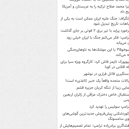
را محمد صلاح ترکیه را به عربستان و آمریکا
ح داد
لگراف: جنگ علیه ایران ممکن است به یکی از
اهات تاریخ تبدیل شود
خورد پراید با تیر برق ۲ فوتی بر جای گذاشت
رامپ: فکر می‌کنم جنگ با ایران خیلی زود
ن می‌یابد
سوخو۳۵ با این موشک‌ها به ناوهای‌جنگی
 می‌کند
یویورک تایمز فاش کرد: کارگروه ویژه سیا برای
ه افکنی در کوبا
ستگیری قاتل فراری در نوشهر
یالات متحده واقعاً یک «ببر کاغذی» است!
مایی زیبا از تنگه کریان جزیره قشم
ستقبال خاص دخترک عراقی از زائران اربعین
نی
رامپ سوئیس را تهدید کرد
کوردشکنی پیش‌فروش جدیدترین گوشی‌های
وی سامسونگ
فشاگری برادرزاده ترامپ: تمام تصمیم‌هایش از