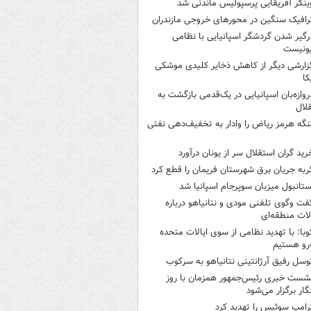
ینگر آفریقایی پرسپولیس ماندنی شد
رافیک سنگین در محورهای خروجی مازندران
رگیر شدن گردشگر اسپانیایی با نظامی
ونیست
زارشی دیگر از کاهش ذخایر کلیدی موشکی
کا
روازه‌بان اسپانیایی در یک‌قدمی بازگشت به
لال
نگه هرمز ریاض را وادار به تخفیف‌دهی نفتی
رید گران استقلال سر از یونان درآورد
ربه جریان برق شهرستان فریمان را قطع کرد
ستانبول میزبان سوپرجام اسپانیا شد
فت وگوی تلفنی مودی و نتانیاهو درباره
ات منطقه‌ای
وبا: با تهدید نظامی از سوی ایالات متحده
‌رو هستیم
وسل رفیق آرژانتینی نتانیاهو به سرکوب
شست خبری رئیس‌جمهور همزمان با روز
گار برگزار می‌شود
رامپ سوئیس را تهدید کرد