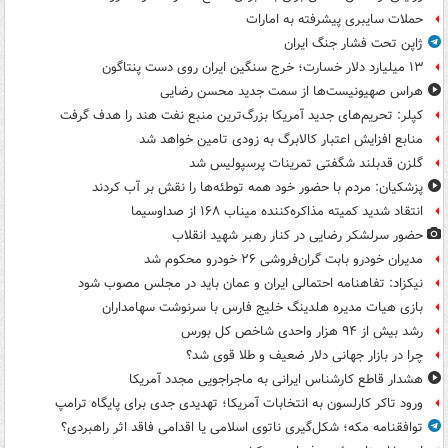
حملات سایبری پیشرفته به امارات
ژاپن تحت فشار جنگ ایران
۱۳ میلیارد دلار خسارت؛ خرج سنگین ایران روی دست پنتاگون
هراس صهیونیست‌ها از سمت جدید محسن رضایی
کپلر: تحریم‌های جدید آمریکا بزرگ‌ترین منبع نفت هند را هدف گرفت
منابع افزایش اعتبار کالابرگ به زودی تامین خواهد شد
گلزن قدبلند شگفتی تمرینات پرسپولیس شد
پزشکیان: مردم با حضور خود همه توطئه‌ها را نقش بر آب کردند
انتقاد شدید کمیته مذاکره‌کننده میناب ۱۶۸ از صداوسیما
حضور سرلشکر رضایی در کنار رهبر شهید انقلاب
مدیران خودرو بابت گران‌فروشی ۲۶ خودرو محکوم شد
نیکزاد: تفاهنامه احتمالی ایران و عمان باید در مجلس مصوب شود
بازی هیات مدیره هلدینگ خلیج فارس با سرنوشت سهامداران
رشد بیش از ۹۴ هزار واحدی شاخص کل بورس
چرا در بازار جهانی دلار ضعیف و طلا قوی شد؟
هشدار قاطع کارشناس ایرانی به ماجراجویی مجدد آمریکا
ورود تاکر کارلسون به انتخابات آمریکا؛ تهدیدی جدی برای پایگاه ترامپ
توافقنامه مکه؛ شکل‌گیری ناتوی اسلامی یا اقدامی فاقد اثر راهبردی؟