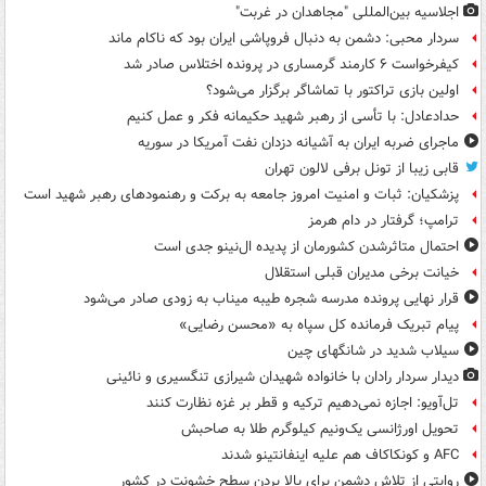
اجلاسیه بین‌المللی "مجاهدان در غربت"
سردار محبی: دشمن به دنبال فروپاشی ایران بود که ناکام ماند
کیفرخواست ۶ کارمند گرمساری در پرونده اختلاس صادر شد
اولین بازی تراکتور با تماشاگر برگزار می‌شود؟
حدادعادل: با تأسی از رهبر شهید حکیمانه فکر و عمل کنیم
ماجرای ضربه ایران به آشیانه دزدان نفت آمریکا در سوریه
قابی زیبا از تونل برفی لالون تهران
پزشکیان: ثبات و امنیت امروز جامعه به برکت و رهنمودهای رهبر شهید است
ترامپ؛ گرفتار در دام هرمز
احتمال متاثرشدن کشورمان از پدیده ال‌نینو جدی است
خیانت برخی مدیران قبلی استقلال
قرار نهایی پرونده مدرسه شجره طیبه میناب به زودی صادر می‌شود
پیام تبریک فرمانده کل سپاه به «محسن رضایی»
سیلاب شدید در شانگهای چین
دیدار سردار رادان با خانواده‌ شهیدان شیرازی تنگسیری و نائینی
تل‌آویو: اجازه نمی‌دهیم ترکیه و قطر بر غزه نظارت کنند
تحویل اورژانسی یک‌ونیم کیلوگرم طلا به صاحبش
AFC و کونکاکاف هم علیه اینفانتینو شدند
روایتی از تلاش دشمن برای بالا بردن سطح خشونت در کشور