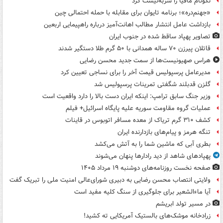
نکونام مافیا را سربه‌نیست کرد
«جهنم‌دره»؛ برنامه تایوان برای مقابله با حمله احتمالی چین
بازداشت عامل انتشار مطالب اهانت‌آمیز درباره راهپیمایی اربعین
تصاویر پهپاد ساقط شده در جنوب ایران
قاتلان پیرزن ۷۰ ساله همدانی با ۵۰ گرم طلا دستگیر شدند
هراس صهیونیست‌ها از سمت جدید محسن رضایی
مدیرعامل پرسپولیس قیمت آخر را برای نساجی تعیین کرد
گلزن قدبلند شگفتی تمرینات پرسپولیس شد
وزیر جنگ سابق ترامپ: اینکه ایران دست بالا را دارد واقعیت است
عملیات گروه مقاومت سوریه علیه پایگاه اسرائیل+ فیلم
کشف ۳۱۰ گرم تریاک از معده مسافر اتوبوس در قاینات
تنگه هرمز و پیام‌های بازدارنده ایران
بطری آبی که ماشین شما را به آتش می‌کشد
پهپادهای شاهد از دید رادارها پنهان می‌شوند
صفحه نخست روزنامه‌های دوشنبه ۱۹ مرداد ۱۴۰۵
ولایتی انتصاب محسن رضایی به دبیری شورای‌عالی امنیت ملی را تبریک گفت
آیا ماءالشعیر برای جلوگیری از سنگ کلیه مفید است
در مسیر تولد ابریشم
زرادخانه موشک‌های بالستیک آمریکایی ته کشید!