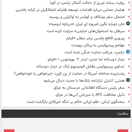
روایت رسانه عبری از دخالت آشکار ترامپ در کوبا
هشدار حماس درباره اقدامات توسعه طلبانه اشغالگران در کرانه باختری
احتمال سفر ویتکاف و کوشنر به اوکراین و روسیه
جان دوباره نگین فیروزه ای ایران «دریاچه ارومیه»
سرطان به استخوان‌های «بایدن» سرایت کرده است
پیروزی قاطع چلسی برابر میلان +فیلم
مهاجم پرسپولیس به پیکان پیوست
ترامپ، مرتکب جنایت جنگی شده است
دیدار دوستانه اما جدی؛ اینتر ۲- یوونتوس ۱ +فیلم
تساوی پرسپولیس مقابل الومینیوم اراک در دیدار دوستانه
پشت‌پرده مداخله آمریکا در حمایت از یِن ژاپن؛ خیرخواهی یا خودخواهی؟
همتی: کنترل ترازنامه بانک‌ها با جدیت دنبال می‌شود
سفر رئیس دستگاه اطلاعاتی عربستان به عراق
دلیل مخالفت AFC با میزبانی آبی‌ها در عراق
سخنگوی ارتش: نظم ایرانی حاکم بر تنگه غیرقابل بازگشت است
سلامت