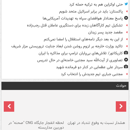
حتی اوکراین هم به ترکیه حمله کرد
پاکستان: باید در برابر اسرائیل متحد شویم
پاسخ معنادار هوافضای سپاه به تهدیدات آمریکایی‌ها
تشکیل تیم کارآگاهان زبده برای دستگیری عاملان قتل رجب‌زاده
مقصد جدید پسر زیدان
از این به بعد دیگر نامه‌های استقلال را امضا نمی‌کنم
تاکید وزارت خارجه بر لزوم روشن شدن ابعاد جنایت تروریستی مزار شریف
کاریکاتور/ تلاش‌های بی‌پایان ترامپ برای مذاکره با ایران
تصاویری از آیت‌الله سید مجتبی خامنه‌ای در حال تدریس
سردار علی عظمایی در کنار دو فرمانده شهید
مجتبی جباری تیم جدیدش را انتخاب کرد
حوادث
ای
هشدار نسبت به وفوع تندباد در تهران
لحظه انفجار جایگاه CNG "صحنه" در
دس
دوربین مداربسته
ات