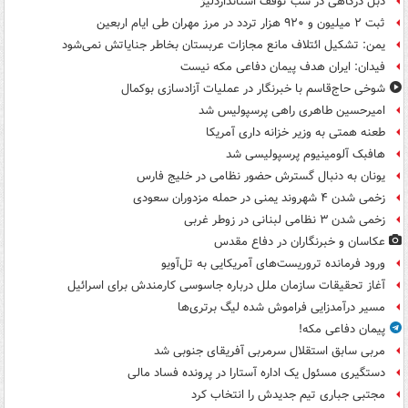
دبل درگاهی در شب توقف استانداردلیژ
ثبت ۲ میلیون و ۹۲۰ هزار تردد در مرز مهران طی ایام اربعین
یمن: تشکیل ائتلاف مانع مجازات عربستان بخاطر جنایاتش نمی‌شود
فیدان: ایران هدف پیمان دفاعی مکه نیست
شوخی حاج‌قاسم با خبرنگار در عملیات آزادسازی بوکمال
امیرحسین طاهری راهی پرسپولیس شد
طعنه همتی به وزیر خزانه داری آمریکا
هافبک آلومینیوم پرسپولیسی شد
یونان به دنبال گسترش حضور نظامی در خلیج فارس
زخمی شدن ۴ شهروند یمنی در حمله مزدوران سعودی
زخمی شدن ۳ نظامی لبنانی در زوطر غربی
عکاسان و خبرنگاران در دفاع مقدس
ورود فرمانده تروریست‌های آمریکایی به تل‌آویو
آغاز تحقیقات سازمان ملل درباره جاسوسی کارمندش برای اسرائیل
مسیر درآمدزایی فراموش شده لیگ برتری‌ها
پیمان دفاعی مکه!
مربی سابق استقلال سرمربی آفریقای جنوبی شد
دستگیری مسئول یک اداره آستارا در پرونده فساد مالی
مجتبی جباری تیم جدیدش را انتخاب کرد