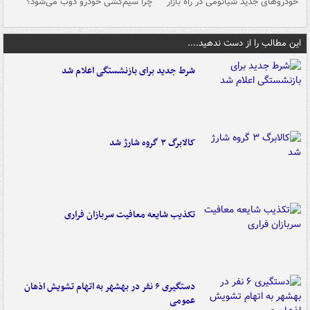
خودروهای جدید شیائومی در راه بازار
چرا سیم‌کشی خودرو ذوب می‌شود؟
شو
این مطالب را از دست ندهید....
شرط جدید برای بازنشستگی اعلام شد
کالابرگ ۳ گروه شارژ شد
تکذیب شایعه معافیت سربازان فراری
دستگیری ۶ نفر در بهشهر به اتهام تشویش اذهان
عمومی