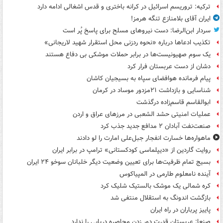
ترکیه: تروریسم اسرائیل در کرانه باختری و قدس اشغالی ادامه دارد
ایران آقای بلامنازع تنگه هرمز!
سردار ابن‌الرضا: دست نیروهای مسلح برای پاسخ پُر است
تکذیب ادعاها درباره «نحوه ردزنی محل استقرار شهید لاریجانی»
یک‌ سوم صهیونیست‌ها در برابر حملات موشکی بی دفاع هستند
دشان از دست عربستان فرار کرد
پیام فرمانده هوافضای سپاه به بسیجیان کاشان
شناسایی و بازداشت ۲۱مزدور موساد در کرمان
ابوالقاسم قاسم‌زاده درگذشت
عملیات امنیتی حشد الشعبی در مرزهای عراق و اردن
صنعت‌نفت آبادان ۲ مدافع جدید جذب کرد
ماهواره‌ها خسارت انفجار جبل‌علی امارت را لو دادند
روایت گاردین از «دیپلماسی کودکستانی» ترامپ در برابر ایران
بسیج تمام ظرفیت‌ها برای تعیین وضعیت دیگر خلبانان سوخو ۲۴ ایران
آینده نامعلوم طارمی در المپیاکوس
کره شمالی یک موشک بالستیک شلیک کرد
بازگشت اندونگ به استقلال منتفی شد
پاییز پرباران در راه ایران
صنعا: عربستان قدرت دور زدن محاصره دریایی را ندارد