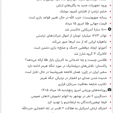
ورود تجهیزات جدید به یگان‌های ارتش
خشم ترامپ از افشای کمبود موشک
رسانه صهیونیست: حزب الله در حال تغییر قواعد بازی است
قیمت جهانی طلا امروز ۱۵ مرداد
۸۰۰ سازۀ آمریکایی خاکستر شد
تهاتر ۱۶۷۳ میلیارد تومان از اموال شرکت‌های تراستی
ماهواره ایرانی که از سد ابرها عبور می‌کند
آجورلو: ایجاد دوقطبی «جنگ و صلح‌» بازی دشمن است
کالابرگ ۳ گروه شارژ شد
طلاسی چیست و چه خدماتی به کاربران بازار طلا ارائه می‌دهد؟
پاکستان: تلاش‌های دیپلماتیک در مورد تنگه هرمز ادامه دارد
سفیر ایران در ژاپن: همان فاجعه هیروشیما در حال تکرار است
شنیده شدن صدای دو انفجار در نزدیکی تنگه هرمز
تکذیب شایعه معافیت سربازان فراری
روزنامه‌های ورزشی امروز پنج‌شنبه ۱۵ مرداد ۱۴۰۵
دستگیری ۶ نفر در بهشهر به اتهام تشویش اذهان عمومی
فیفا توهین‌کنندگان به اینفانتینو را تهدید کرد
اعتراف ارتش اسرائیل به هلاکت ۲ افسر در تله انفجاری حزب‌الله