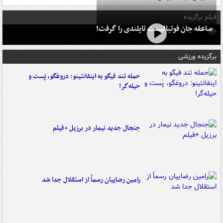
فیلم برگزیده
صاعقه جان فوتبالیست تایلندی را گرفت!
برگزیده ورزشی
حمله تند فیگو به اینفانتینو: دروغگو، پَست‌ و
حیله‌گر!
جنجال جدید نیمار در برزیل +فیلم
رامین رضاییان رسماً از استقلال جدا شد