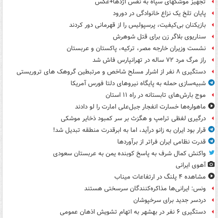
تجهیز موشکهای سپاه به نفس اژدها+عکس
پایان تلخ یک نزاع خانوادگی در دورود
بازیکنان بی‌کیفیت، پرسپولیس را از قهرمانی دور کردند
سناریوی بلاگر زن برای قتل شوهرش
نشست وزیران خارجه مصر، ترکیه، پاکستان و عربستان
راز مرگ مرد ۷۲ ساله در تهرانپارس فاش شد
دستگیری ۸ نفر از اشرار مسلح شاخص و مرتبطین گروهک های تروریستی
شبیه‌سازی حمله به پایگاه نیروهای دلتا فورس آمریکا
موج بارش‌های تابستانه در راه ۱۱ استان
ماهواره‌ها خسارت انفجار جبل‌علی امارت را لو دادند
درگیری لفظی ترامپ و هگزث بر سر کمبود ذخایر موشکی
قرار بود ایران به زانو درآید، اما به ابرقدرت منطقه تبدیل شد!
قدرت نظامی ایران فراتر از برآوردها
واکنش کمال شرف به پاسخ کوبنده یمن به عربستان سعودی
آهوی ایرانی
مشاهده ۴ پلنگ در ارتفاعات میناب
ونس: ایرانی‌ها مذاکره‌کنندگان سرسختی هستند
دردسر جدید برای سرخپوشان
دستگیری ۶ نفر در بهشهر به اتهام تشویش اذهان عمومی