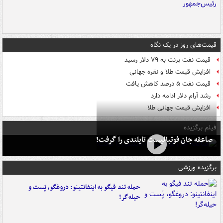
قیمت‌های روز در یک نگاه
قیمت نفت برنت به ۷۹ دلار رسید
افزایش قیمت طلا و نقره جهانی
قیمت نفت ۵ درصد کاهش یافت
رشد آرام دلار ادامه دارد
افزایش قیمت جهانی طلا
فیلم برگزیده
صاعقه جان فوتبالیست تایلندی را گرفت!
برگزیده ورزشی
حمله تند فیگو به اینفانتینو: دروغگو، پَست‌ و
حیله‌گر!