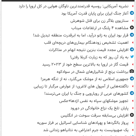
نشریه آمریکایی: روسیه قدرتمندترین ناوگان هوایی در کل اروپا را دارد
آغاز جنگ ایران برای پایان قدرت آمریکا بود
سناریوی بلاگر زن برای قتل شوهرش
مشاهده ۴ پلنگ در ارتفاعات میناب
قرار بود ایران به زانو درآید، اما به ابرقدرت منطقه تبدیل شد!
اهمیت تشخیص زودهنگام بیماری‌های دریچه‌ای قلب
افزایش مجدد قیمت بنزین نتیجه ابهام در مذاکرات
به یاد آن روز که به زیارت کربلا رفتی!
قیمت گاز در اروپا به بالاترین سطح خود از ۲۰۲۳ رسید
برداشت برنج از شالیزارهای شمال در سوادکوه
جمهوری اسلامی نه از موشک می‌گذرد، نه از تنگه هرمز!
ناگفته‌هایی از آمپول های لاغری؛ از عوارض مرگبار تا زیبایی
کشورهای عربی از رویارویی و جنگ با ایران می‌ترسند!
تجهیز موشکهای سپاه به نفس اژدها+عکس
پایان تلخ یک نزاع خانوادگی در دورود
افزایش بی‌سابقه سرقت سوخت در انگلیس
پرواز بالگردها و پهپادهای شناسایی اسرائیل بر فراز سوریه
یک صهیونیست به جرم اعتراض به نتانیاهو زندانی شد