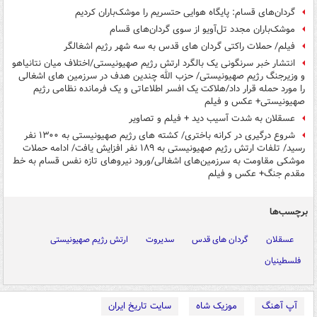
گردان‌های قسام: پایگاه هوایی حتسریم را موشک‌باران کردیم
موشک‌باران مجدد تل‌آویو از سوی گردان‌های قسام
فیلم/ حملات راکتی گردان‌ های قدس به سه شهر رژیم اشغالگر
انتشار خبر سرنگونی یک بالگرد ارتش رژیم صهیونیستی/اختلاف میان نتانیاهو
و وزیرجنگ رژیم صهیونیستی/ حزب الله چندین هدف در سرزمین های اشغالی
را مورد حمله قرار داد/هلاکت یک افسر اطلاعاتی و یک فرمانده نظامی رژیم
صهیونیستی+ عکس و فیلم
عسقلان به شدت آسیب دید + فیلم و تصاویر
شروع درگیری در کرانه باختری/ کشته های رژیم صهیونیستی به ۱۳۰۰ نفر
رسید/ تلفات ارتش رژیم صهیونیستی به ۱۸۹ نفر افزایش یافت/ ادامه حملات
موشکی مقاومت به سرزمین‌های اشغالی/ورود نیروهای تازه نفس قسام به خط
مقدم جنگ+ عکس و فیلم
برچسب‌ها
عسقلان
گردان های قدس
سدیروت
ارتش رژیم صهیونیستی
فلسطینیان
آپ آهنگ
موزیک شاه
سایت تاریخ ایران