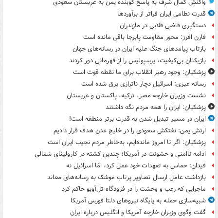
واکنش کمال شرف به پاسخ کوبنده یمن به عربستان سعودی
قدرت نظامی ایران فراتر از برآوردها
دستگیری قاضی قلابی در مازندران
فارن افرز: محور مقاومت پابرجا باقی مانده است
بازتاب پیامدهای جنگ علیه ایران در رسانه‌های جهان
بازیکنان بی‌کیفیت، پرسپولیس را از قهرمانی دور کردند
پزشکیان: وجود رهبر انقلاب برای ما نقطه قوت است
رسانه عبری: اسرائیل دچار ناترازی برق شده است
نشست وزیران خارجه مصر، ترکیه، پاکستان و عربستان
پزشکیان: ایران را همه مردم نگه داشتند
ایران در مسیر تبدیل شدن به قدرت برتر منطقه است!
ارتش یمن: نفتکش سعودی را در خلیج عدن هدف قرار دادیم
پزشکیان: اگر تا امروز مانده‌ایم، به‌خاطر مردم نجیب ایران است
ادامه ناامنی و خشونت در آمریکا؛ چندین کشته در کارولینای شمالی
فیدان: حماس به تعهدات خود عمل کرد، امّا اسرائیل نه
بازداشت عامل ارسال تصاویر پرتاب موشک به رسانه‌های معاند
ماجرایی که رعب و وحشت را در فرودگاه تل‌آویو حاکم کرد
شبیه‌سازی حمله به پایگاه نیروهای دلتا فورس آمریکا
گفت وگوی وزیران خارجه آمریکا و انگلیس درباره ایران