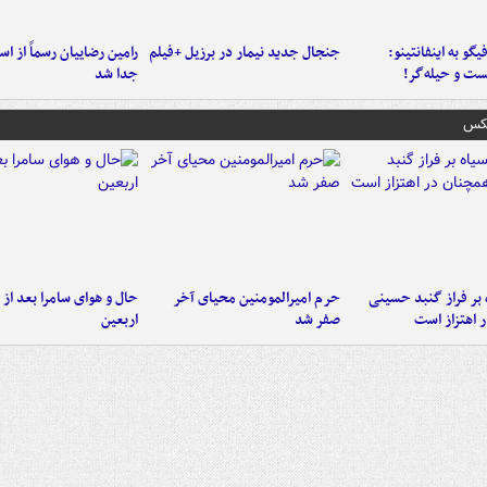
یگو به اینفانتینو:
جنجال جدید نیمار در برزیل +فیلم
رامین رضاییان رسماً از اس
ست‌ و حیله‌گر!
جدا شد
عکس
 بر فراز گنبد حسینی
حرم امیرالمومنین محیای آخر
حال و هوای سامرا بعد از ا
 اهتزاز است
صفر شد
اربعین