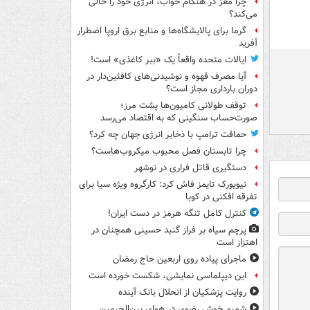
چرا مغز در هنگام خواب، انرژی خود را خالی
می‌کند؟
گرما برای پالایشگاه‌ها و منابع برق اروپا اضطرار
آفرید
ایالات متحده واقعاً یک «ببر کاغذی» است!
آیا مصرف قهوه و نوشیدنی‌های کافئین‌دار در
دوران بارداری مجاز است؟
توقف طولانی کامیون‌ها پشت مرز؛
صورت‌حساب سنگینی که به اقتصاد می‌رسد
حماقت ترامپ با ذخایر انرژی جهان چه کرد؟
چرا تابستان فصل محبوب میکروب‌هاست؟
دستگیری قاتل فراری در نوشهر
نیویورک تایمز فاش کرد: کارگروه ویژه سیا برای
تفرقه افکنی در کوبا
کنترل کامل تنگه هرمز در دست ایران!
پرچم سیاه بر فراز گنبد حسینی همچنان در
اهتزاز است
ماجرای پیاده روی اربعین حاج رمضان
این دیپلماسی نمایشی، شکست خورده است
روایت پزشکیان از انحلال بانک آینده
شمیم خوش رضوی در هوای بین‌الحرمین