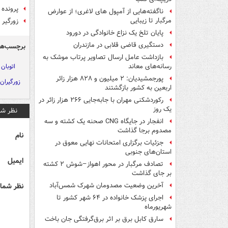
پرونده
ناگفته‌هایی از آمپول های لاغری؛ از عوارض
مرگبار تا زیبایی
زورگیر
پایان تلخ یک نزاع خانوادگی در دورود
دستگیری قاضی قلابی در مازندران
برچسب‌ها
بازداشت عامل ارسال تصاویر پرتاب موشک به
اتوبان 
رسانه‌های معاند
پورجمشیدیان: ۲ میلیون و ۸۲۸ هزار زائر
زورگیران 
اربعین به کشور بازگشتند
رکوردشکنی مهران با جابه‌جایی ۲۶۶ هزار زائر در
یک روز
نظر شم
انفجار در جایگاه CNG صحنه یک کشته و سه
مصدوم برجا گذاشت
نام
جزئیات برگزاری امتحانات نهایی معوق در
استان‌های جنوبی
ایمیل
تصادف مرگبار در محور اهواز–شوش ۲ کشته
بر جای گذاشت
نظر شما 
آخرین وضعیت مصدومان شهرک شمس‌آباد
اجرای پزشک خانواده در ۶۴ شهر کشور تا
شهریورماه
سارق کابل برق بر اثر برق‌گرفتگی جان باخت