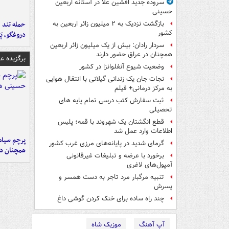
سروده جدید افشین علا در آستانه اربعین
حسینی
حمله تند ف
بازگشت نزدیک به ۲ میلیون زائر اربعین به
کشور
دروغگو، پَ
سردار رادان: بیش از یک میلیون زائر اربعین
همچنان در عراق حضور دارند
برگزیده 
وضعیت شیوع آنفلوانزا در کشور
نجات جان یک زندانی گیلانی با انتقال هوایی
به مرکز درمانی+ فیلم
ثبت سفارش کتب درسی تمام پایه های
تحصیلی
قطع انگشتان یک شهروند با قمه؛ پلیس
اطلاعات وارد عمل شد
پرچم سیاه
گرمای شدید در پایانه‌های مرزی غرب کشور
همچنان در
برخورد با عرضه و تبلیغات غیرقانونی
آمپول‌های لاغری
تنبیه مرگبار مرد تاجر به دست همسر و
پسرش
چند راه‌ ساده برای خنک کردن گوشی داغ
آپ آهنگ
موزیک شاه