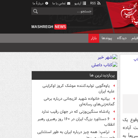
RSS
آرشیو
تماس با ما
دربارهٔ ما
MASHREGH
NEWS
یلم
دیدگاه
پیوندها
بازار
اپ
پربازدیدترین ها
یاوه‌گویی تولیدکننده موشک کروز اوکراینی
علیه ایران
بیانیه خانواده شهید لاریجانی درباره برخی
گمانه‌زنی‌های رسانه‌ای
پادشاه سنگین‌وزنی که در جهان رقیب ندارد
۶ دستاورد بزرگ ایران در ۱۶۰ روز رهبری رهبر
شته در پی وقوع یک
انقلاب
ت آباد»
ترامپ: همه چیز درباره ایران به طور استثنایی
یعاً به
خوب پیش می‌رود