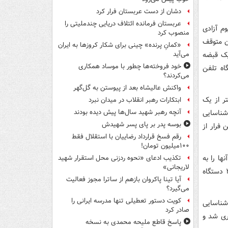
دشان از دست عربستان فرار کرد
عربستان فرمانده ائتلاف دریایی چندملیتی را
از استادیوم آزادی
منصوب کرد
ان متوقف
«کمانِ پرنده» چینی برای شکار کروزها به ایران
یک قبضه
می‌آید
خود فروخته‌ها چطور با موساد همکاری
حمله‌ور شده و با تهدید اقدام به سرقت ۳ دستگاه تلفن
می‌کردند؟
واکنش عالیشاه بعد از پیوستن به گل‌گهر
ر از یک
ابتکارات رهبر انقلاب در میدان نبرد
شناسایی
آنچه رهبر شهید سال‌ها پیش دیده بودند
بوسه‌ پدر بر پای پسر شهیدش
 فرار از
رقم فسخ قرارداد رضاییان با استقلال فقط
۱۰۰میلیون تومان!
ا را به
تکذیب ادعای «نحوه ردزنی محل استقرار شهید
لاریجانی»
محله دیگری برده و در مکانی عمومی جاساز کرده‌اند که پس از اعزام مأموران از محل ۳ دستگاه
آیا تینا پاکروان بازهم از ساترا مجوز فعالیت
می‌گیرد؟
کویت دستور تعطیلی تنها مدرسه ایرانی را
شناسایی
صادر کرد
ری شد و
پاسخ قاطع ملیحه محمدی به نسخه