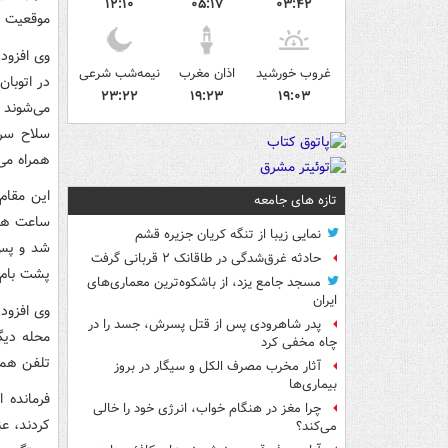
۱۲:۱۰
۰۵:۱۷
۰۳:۴۲
موقعیت ج
غروب خورشید
اذان مغرب
نیمه‌شب شرعی
در اتوبان
۲۳:۲۲
۱۹:۲۳
۱۹:۰۳
می‌شوند 
همراه می‌
این مقام
تازه های جامعه
ساعت هوی
نمایی زیبا از تنگه کریان جزیره قشم
شد و پس ا
حادثه غرق‌شدگی در طاقانک ۲ قربانی گرفت
پشت بام 
مسجد جامع یزد، از باشکوه‌ترین معماری‌های
ایران
وی افزود
پدر شاهرودی پس از قتل پسرش، جسد را در
چاه مخفی کرد
تلفن همر
آثار مخرب مصرف الکل و سیگار در بروز
بیماری‌ها
فرمانده 
چرا مغز در هنگام خواب، انرژی خود را خالی
کردند، ع
می‌کند؟