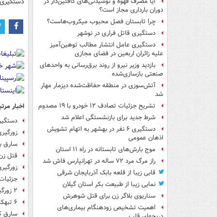
دستگیری د
آیا مصرف قهوه و نوشیدنی‌های کافئین‌دار در
دوران بارداری مجاز است؟
چرا تابستان فصل محبوب میکروب‌هاست؟
دستگیری قاتل فراری در نوشهر
دستگیری عامل انتشار مطالب توهین‌آمیز
علیه زائران اربعین در فضای مجازی
بازدید وزیر نیرو از روند برق‌رسانی به واحدهای
صنعتی بازسازی‌شده
آتش‌سوزی در منطقه حفاظت‌شده دیزمار مهار
شد
اخبار مرتب
تشریح جزئیات تصادف ۱۲ خودرو با ۱۹ مصدوم
شرط جدید برای بازنشستگی اعلام شد
دستگیری ۱۷۳ مالخر و س
دستگیری ۶ نفر در بهشهر به اتهام تشویش
زورگیری ۳ برادر قوی هیکل با ع
اذهان عمومی
سارق به
موج بارش‌های تابستانه در راه ۱۱ استان
قتل زن
راز مرگ مرد ۷۲ ساله در تهرانپارس فاش شد
زورگیر
قابی زیبا از قلعه بابک آذربایجان شرقی
جزئیات 
نمایی زیبا از طبیعت بکر استان گیلان
۲ زورگیر مُسلح در اصفهان دستگیر شدند
سناریوی بلاگر زن برای قتل شوهرش
۶ تبهکار لاکچری در ویلای جنگلی
اهمیت تشخیص زودهنگام بیماری‌های
سارق کا
دریچه‌ای قلب