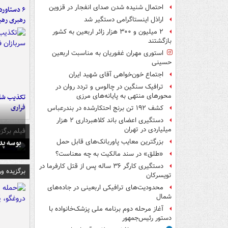
احتمال شنیده شدن صدای انفجار در قزوین
رهبری رهب
اراذل اینستاگرامی دستگیر شد
۲ میلیون و ۳۰۰ هزار زائر اربعین به کشور
بازگشتند
استوری مهران غفوریان به مناسبت اربعین
حسینی
اجتماع خون‌خواهی آقای شهید ایران
ترافیک سنگین در چالوس و تردد روان در
محورهای منتهی به پایانه‌های مرزی
تکذیب شای
فراری
کشف ۱۹۲ تن برنج احتکارشده در بندرعباس
دستگیری اعضای باند کلاهبرداری ۲ هزار
میلیاردی در تهران
فیلم برگزی
بوسه‌ پ
بزرگترین معایب پاوربانک‌های قابل حمل
«طلق» در سند مالکیت به چه معناست؟
دستگیری کارگر ۳۶ ساله پس از قتل کارفرما در
برگزیده و
تویسرکان
محدودیت‌های ترافیکی اربعینی در جاده‌های
شمال‌
آغاز مرحله دوم برنامه ملی پزشک‌خانواده با
دستور رئیس‌جمهور