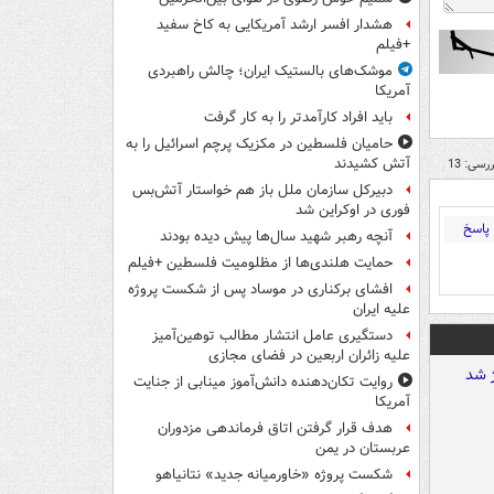
هشدار افسر ارشد آمریکایی به کاخ سفید
+فیلم
موشک‌های بالستیک ایران؛ چالش راهبردی
آمریکا
باید افراد کارآمدتر را به کار گرفت
حامیان فلسطین در مکزیک پرچم اسرائیل را به
آتش کشیدند
رسی: 13
دبیرکل سازمان ملل باز هم خواستار آتش‌بس
فوری در اوکراین شد
پاسخ
آنچه رهبر شهید سال‌ها پیش دیده بودند
حمایت هلندی‌ها از مظلومیت فلسطین +فیلم
افشای برکناری در موساد پس از شکست پروژه
علیه ایران
دستگیری عامل انتشار مطالب توهین‌آمیز
علیه زائران اربعین در فضای مجازی
روایت تکان‌دهنده دانش‌آموز مینابی از جنایت
آمریکا
هدف قرار گرفتن اتاق‌ فرماندهی مزدوران
عربستان در یمن
شکست پروژه «خاورمیانه جدید» نتانیاهو