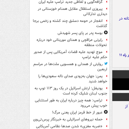
گزافه‌گویی و لفاظی جدید ترامپ علیه ایران
پیروزی استقلال مقابل همنام خوزستانی در
دیداری تدارکاتی
انفجار در حومه دمشق چند کشته و زخمی برجا
گذاشت
بوسه‌ پدر بر پای پسر شهیدش
رایزنی عراقچی و همتای موریتانی خود درباره
تحولات منطقه
موج تهدید علیه قضات آمریکایی پس از صدور
موج بارش‌های تابستانه در راه ۱۱
حکم علیه ترامپ
روایتی از همدلی و همسویی ملت‌ها در مراسم
اربعین
یمن: جهان به‌زودی صدای ناله سعودی‌ها را
خواهد شنید
یونیفل: ارتش اسرائیل در یک روز ۱۱۳ توپ به
جنوب لبنان شلیک کرده است
ترامپ: همه چیز درباره ایران به طور استثنایی
خوب پیش می‌رود
عبور از خط قرمز ایران یعنی مرگ!
حمله نیروهای اسرائیلی به خبرنگار پرس‌تی‌وی
«ضربه مغزی» شدن صدها نظامی آمریکایی