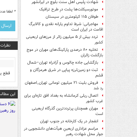
شهادت پلیس اهل سنت بلوچ در ایرانشهر
موتورسیکلت‌ها پشت درِ طرح ترافیک
*
لطفا عدد م
طوفان ۱۱۵ کیلومتری در سیستان
مهاجرانی: شرط تداوم یارانه نقدی و کالابرگ
اقامت در ایران است
تردد بیش از ۵ میلیون زائر از مرزهای اربعینی
کشور
نظرات
تخلیه ۸۰ درصدی پارکینگ‌های مهران در موج
بازگشت زائران
بازگشایی جاده چالوس و آزادراه تهران–شمال
ثبت دو زمین‌لرزه پیاپی در شرق هرمزگان و
قطع ید
قشم
فروش بلیت ۲۱ میلیون تومانی تهران_اصفهان
رد شد
این مطالب
اتصال ریلی کرمانشاه به بغداد افق تازه‌ای برای
غرب کشور
مهران همچنان پرترددترین گذرگاه اربعینی
است
انفجار در یک کارخانه در جنوب تهران
مراسم عزاداری اربعینِ هیأت‌های دانشجویی در
جوار محل شهادت رهبر