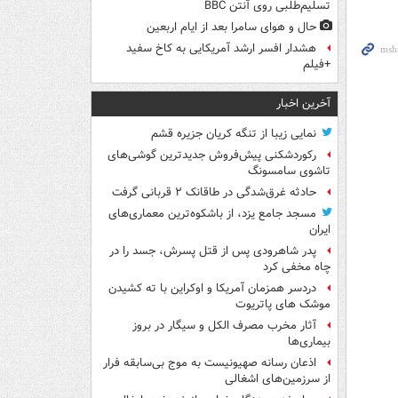
تسلیم‌طلبی روی آنتن BBC
حال و هوای سامرا بعد از ایام اربعین
هشدار افسر ارشد آمریکایی به کاخ سفید
+فیلم
آخرین اخبار
نمایی زیبا از تنگه کریان جزیره قشم
رکوردشکنی پیش‌فروش جدیدترین گوشی‌های
تاشوی سامسونگ
حادثه غرق‌شدگی در طاقانک ۲ قربانی گرفت
مسجد جامع یزد، از باشکوه‌ترین معماری‌های
ایران
پدر شاهرودی پس از قتل پسرش، جسد را در
چاه مخفی کرد
دردسر همزمان آمریکا و اوکراین با ته کشیدن
موشک های پاتریوت
آثار مخرب مصرف الکل و سیگار در بروز
بیماری‌ها
اذعان رسانه صهیونیست به موج بی‌سابقه فرار
از سرزمین‌های اشغالی