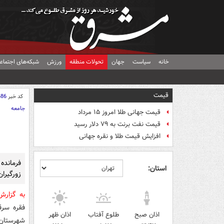
خانه
سیاست
جهان
تحولات منطقه
ورزش
شبکه‌های اجتماع
قیمت
کد خبر
686
جامعه
قیمت جهانی طلا امروز ۱۵ مرداد
قیمت نفت برنت به ۷۹ دلار رسید
افزایش قیمت طلا و نقره جهانی
فرماند
استان:
زورگیران
به گزار
فقره سرق
اذان صبح
طلوع آفتاب
اذان ظهر
شهرستان 