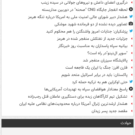
درگیری اعضای داعش و نیروهای جولانی در سیده زینب
لحظه انفجار جایگاه CNG "صحنه" در دوربین مداربسته
هشدار دبیر شورای عالی امنیت ملی به امریکا درباره تنگه هرمز
تصاویر دیده‌ نشده از دو فرمانده شهید موشکی
پزشکیان: جنایات امروز واشنگتن را هم محکوم کنید
جزئیات جدید از نفتکش منفجر شده در هرمز
بیانیه سپاه پاسداران به مناسبت روز خبرنگار
"سوپر ال‌نینو"در راه است؟
پالایشگاه سیزران منفجر شد
فارن افرز: جنگ با ایران یک فاجعه است
پاکستان: باید در برابر اسرائیل متحد شویم
حتی اوکراین هم به ترکیه حمله کرد
پاسخ معنادار هوافضای سپاه به تهدیدات آمریکایی‌ها
تشکیل تیم کارآگاهان زبده برای دستگیری عاملان قتل رجب‌زاده
هشدار ارشدترین ژنرال آمریکا درباره محدودیت‌های نظامی علیه ایران
مقصد جدید پسر زیدان
حوادث