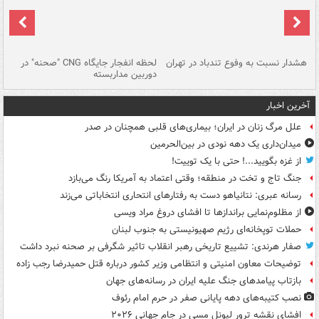
ای
هشدار نسبت به وفوع تندباد در تهران
لحظه انفجار جایگاه CNG "صحنه" در
دس
دوربین مداربسته
ات
آخرین اخبار
علل مرگ زنان در ایران؛ بیماری‌های قلبی همچنان در صدر
میدان‌داری یک دهه نودی در بین‌الحرمین
از غزه بگویید...! حتی با یک توییت!
جنگ تاج و تخت در منطقه؛ وقتی اعتماد به آمریکا رنگ می‌بازد
رسانه عبری: نتانیاهو دست به رفتارهای انتحاری انتخاباتی می‌زند
از مظلوم‌نمایی براندازها تا افشای دروغ مراد ویسی
حملات توپخانه‌ای رژیم صهیونیستی به جنوب لبنان
صفار هرندی: تشییع تاریخی رهبر انقلاب تاثیر شگرفی بر صحنه نبرد داشت
توضیحات معاون امنیتی و انتظامی وزیر کشور درباره قتل حمیدرضا رجب زاده
بازتاب پیامدهای جنگ علیه ایران در رسانه‌های جهان
نصب کتیبه‌های دهه پایانی صفر در حرم امام رئوف
افشای نقشه ترور لیونل مسی در جام جهانی ۲۰۲۶