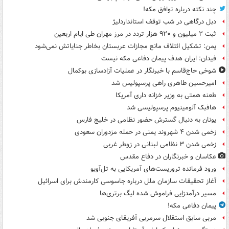
چند نکته درباره توافق مکه!
دبل درگاهی در شب توقف استانداردلیژ
ثبت ۲ میلیون و ۹۲۰ هزار تردد در مرز مهران طی ایام اربعین
یمن: تشکیل ائتلاف مانع مجازات عربستان بخاطر جنایاتش نمی‌شود
فیدان: ایران هدف پیمان دفاعی مکه نیست
شوخی حاج‌قاسم با خبرنگار در عملیات آزادسازی بوکمال
امیرحسین طاهری راهی پرسپولیس شد
طعنه همتی به وزیر خزانه داری آمریکا
هافبک آلومینیوم پرسپولیسی شد
یونان به دنبال گسترش حضور نظامی در خلیج فارس
زخمی شدن ۴ شهروند یمنی در حمله مزدوران سعودی
زخمی شدن ۳ نظامی لبنانی در زوطر غربی
عکاسان و خبرنگاران در دفاع مقدس
ورود فرمانده تروریست‌های آمریکایی به تل‌آویو
آغاز تحقیقات سازمان ملل درباره جاسوسی کارمندش برای اسرائیل
مسیر درآمدزایی فراموش شده لیگ برتری‌ها
پیمان دفاعی مکه!
مربی سابق استقلال سرمربی آفریقای جنوبی شد