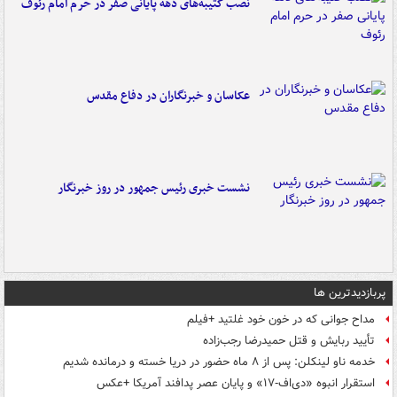
نصب کتیبه‌های دهه پایانی صفر در حرم امام رئوف
عکاسان و خبرنگاران در دفاع مقدس
نشست خبری رئیس جمهور در روز خبرنگار
پربازدیدترین ها
مداح جوانی که در خون خود غلتید +فیلم
تأیید ربایش و قتل حمیدرضا رجب‌زاده
خدمه ناو لینکلن: پس از ۸ ماه حضور در دریا خسته و درمانده‌ شدیم
استقرار انبوه «دی‌اف‑۱۷» و پایان عصر پدافند آمریکا +عکس