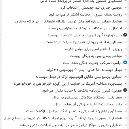
دستگیری مسئول یک اداره آستارا در پرونده فساد مالی
مجتبی جباری تیم جدیدش را انتخاب کرد
روایت رسانه عبری از دخالت آشکار ترامپ در کوبا
هشدار حماس درباره اقدامات توسعه طلبانه اشغالگران در کرانه باختری
احتمال سفر ویتکاف و کوشنر به اوکراین و روسیه
جان دوباره نگین فیروزه ای ایران «دریاچه ارومیه»
سرطان به استخوان‌های «بایدن» سرایت کرده است
پیروزی قاطع چلسی برابر میلان +فیلم
مهاجم پرسپولیس به پیکان پیوست
ترامپ، مرتکب جنایت جنگی شده است
دیدار دوستانه اما جدی؛ اینتر ۲- یوونتوس ۱ +فیلم
تساوی پرسپولیس مقابل الومینیوم اراک در دیدار دوستانه
پشت‌پرده مداخله آمریکا در حمایت از یِن ژاپن؛ خیرخواهی یا خودخواهی؟
همتی: کنترل ترازنامه بانک‌ها با جدیت دنبال می‌شود
سفر رئیس دستگاه اطلاعاتی عربستان به عراق
دلیل مخالفت AFC با میزبانی آبی‌ها در عراق
سخنگوی ارتش: نظم ایرانی حاکم بر تنگه غیرقابل بازگشت است
هشدار الموسوی درباره توطئه آمریکا برای ایجاد شکاف در نیروهای مسلح عراق
تعطیلی تدریجی مراکز دیالیز خصوصی به دلیل انباشت بدهی بیمه‌ها