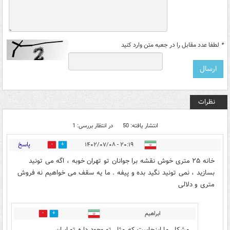
*
لطفا عدد مقابل را در جعبه متن وارد کنید
نظرات
انتشار یافته: 50
در انتظار بررسی: 1
پاسخ
۲۰:۱۹ - ۱۴۰۲/۰۷/۰۸
19
24
خانه ۲۵ متری خوش نقشه برا جوانان تو تهران خوبه ، اگه می تونید
بسازید ، نمی تونید نگید بده و پیفه . ما یه سقف می خواهیم نه فروش
متری و دلالی
ابراهیم
21
26
مشکل ما اینجاست که مثل تو وجود داره تو ایران