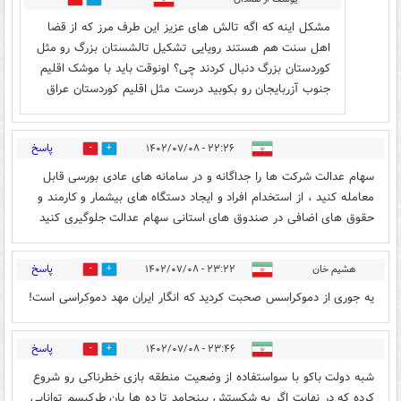
مشکل اینه که اگه تالش های عزیز این طرف مرز که از قضا
اهل سنت هم هستند رویایی تشکیل تالشستان بزرگ رو مثل
کوردستان بزرگ دنبال کردند چی؟ اونوقت باید با موشک اقلیم
جنوب آزربایجان رو بکوبید درست مثل اقلیم کوردستان عراق
پاسخ
۲۲:۲۶ - ۱۴۰۲/۰۷/۰۸
0
7
سهام عدالت شرکت ها را جداگانه و در سامانه های عادی بورسی قابل
معامله کنید ، از استخدام افراد و ایجاد دستگاه های بیشمار و کارمند و
حقوق های اضافی در صندوق های استانی سهام عدالت جلوگیری کنید
پاسخ
هشیم خان
۲۳:۲۲ - ۱۴۰۲/۰۷/۰۸
3
5
یه جوری از دموکراسس صحبت کردید که انگار ایران مهد دموکراسی است!
پاسخ
۲۳:۴۶ - ۱۴۰۲/۰۷/۰۸
7
6
شبه دولت باکو با سواستفاده از وضعیت منطقه بازی خطرناکی رو شروع
کرده که در نهایت اگر به شکستش بینجامد تا ده ها پان طرکیسم توانایی