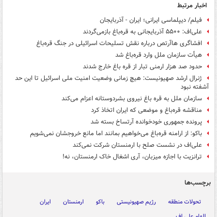
اخبار مرتبط
فیلم/ دیپلماسی ایرانی؛ ایران - آذربایجان
علی‌اف: ۵۵۰۰ آذربایجانی به قره‌باغ بازمی‌گردند
افشاگری هاآرتص درباره نقش تسلیحات اسرائیلی در جنگ قره‌باغ
هیأت سازمان ملل وارد قره‌باغ شد
حدود صد هزار ارمنی تبار از قره باغ خارج شدند
ژنرال ارشد صهیونیست: هیچ زمانی وضعیت امنیت ملی اسرائیل تا این حد
آشفته نبود
سازمان ملل به قره باغ نیروی بشردوستانه اعزام می‌کند
مناقشه قره‌باغ و موضعی که ایران اتخاذ کرد
پرونده جمهوری خودخوانده آرتساخ بسته شد
باکو: از ارامنه قره‌باغ می‌خواهیم بمانند اما مانع خروجشان نمی‌شویم
علی‌اف در نشست صلح با ارمنستان شرکت نمی‌کند
ترانزیت با اجازه میزبان، آری اشغال خاک ارمنستان، نه!
برچسب‌ها
تحولات منطقه
رژیم صهیونیستی
باکو
ارمنستان
ایران
الهام علی اف