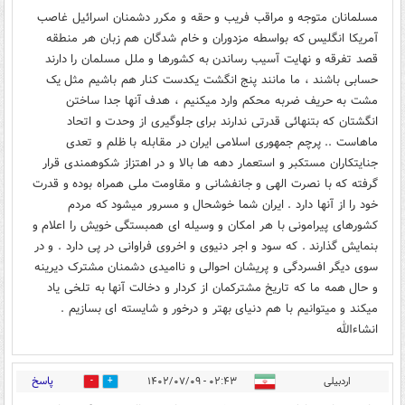
مسلمانان متوجه و مراقب فریب و حقه و مکرر دشمنان اسرائیل غاصب
آمریکا انگلیس که بواسطه مزدوران و خام شدگان هم زبان هر منطقه
قصد تفرقه و نهایت آسیب رساندن به کشورها و ملل مسلمان را دارند
حسابی باشند ، ما مانند پنج انگشت یکدست کنار هم باشیم مثل یک
مشت به حریف ضربه محکم وارد میکنیم ، هدف آنها جدا ساختن
انگشتان که بتنهائی قدرتی ندارند برای جلوگیری از وحدت و اتحاد
ماهاست .. پرچم جمهوری اسلامی ایران در مقابله با ظلم و تعدی
جنایتکاران مستکبر و استعمار دهه ها بالا و در اهتزاز شکوهمندی قرار
گرفته که با نصرت الهی و جانفشانی و مقاومت ملی همراه بوده و قدرت
خود را از آنها دارد . ایران شما خوشحال و مسرور میشود که مردم
کشورهای پیرامونی با هر امکان و وسیله ای همبستگی خویش را اعلام و
بنمایش گذارند . که سود و اجر دنیوی و اخروی فراوانی در پی دارد . و در
سوی دیگر افسردگی و پریشان احوالی و ناامیدی دشمنان مشترک دیرینه
و حال همه ما که تاریخ مشترکمان از کردار و دخالت آنها به تلخی یاد
میکند و میتوانیم با هم دنیای بهتر و درخور و شایسته ای بسازیم .
انشاءالله
پاسخ
اردبیلی
۰۲:۴۳ - ۱۴۰۲/۰۷/۰۹
4
2