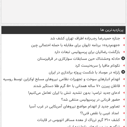
پربازدیدترین ها
جنازه حمیدرضا رجب‌زاده اطراف تهران کشف شد
«جهنم‌دره»؛ برنامه تایوان برای مقابله با حمله احتمالی چین
بازگشت رضائیان برای پرسپولیس تبعات دارد
حادثه وحشتناک حین مسابقات سوارکاری در قرقیزستان
نکونام مافیا را سربه‌نیست کرد
زلزله در موساد با شکست پروژه براندازی در ایران
انهدام انبارهای سوخت و تجهیزات نظامی نیروهای مسلح اوکراین توسط روسیه
قاتلان پیرزن ۷۰ ساله همدانی با ۵۰ گرم طلا دستگیر شدند
ادعای جدید ترامپ: بدون تشدید تنش با ایران تعامل می‌کنیم!
حضور قربانی در پرسپولیس منتفی شد؟
تصاویر جدید از انهدام مواضع نیروهای آمریکایی در غرب آسیا
امداد غیبی یا نقص فنی!؟
کشف ۳۱۰ گرم تریاک از معده مسافر اتوبوس در قاینات
تنگه هرمز و پیام‌های بازدارنده ایران