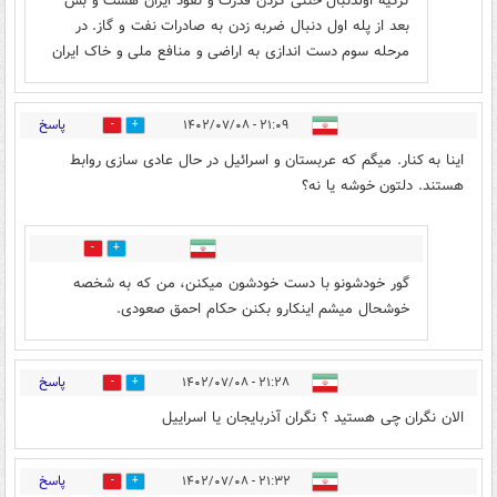
ترکیه اولدنبال خنثی کردن قدرت و نفوذ ایران هست و بس
بعد از پله اول دنبال ضربه زدن به صادرات نفت و گاز. در
مرحله سوم دست اندازی به اراضی و منافع ملی و خاک ایران
پاسخ
۲۱:۰۹ - ۱۴۰۲/۰۷/۰۸
1
8
اینا به کنار. میگم که عربستان و اسرائیل در حال عادی سازی روابط
هستند. دلتون خوشه یا نه؟
5
2
گور خودشونو با دست خودشون میکنن، من که به شخصه
خوشحال میشم اینکارو بکنن حکام احمق صعودی.
پاسخ
۲۱:۲۸ - ۱۴۰۲/۰۷/۰۸
3
12
الان نگران چی هستید ؟ نگران آذربایجان یا اسراییل
پاسخ
۲۱:۳۲ - ۱۴۰۲/۰۷/۰۸
8
30