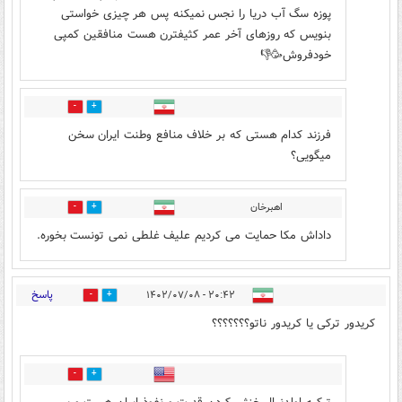
پوزه سگ آب دریا را نجس نمیکنه پس هر چیزی خواستی
بنویس که روزهای آخر عمر کثیفترن هست منافقین کمپی
خودفروش🥳👎
6
4
فرزند کدام هستی که بر خلاف منافع وطنت ایران سخن
میگویی؟
اهبرخان
7
4
داداش مکا حمایت می کردیم علیف غلطی نمی تونست بخوره.
پاسخ
۲۰:۴۲ - ۱۴۰۲/۰۷/۰۸
1
14
کریدور ترکی یا کریدور ناتو؟؟؟؟؟؟؟
3
4