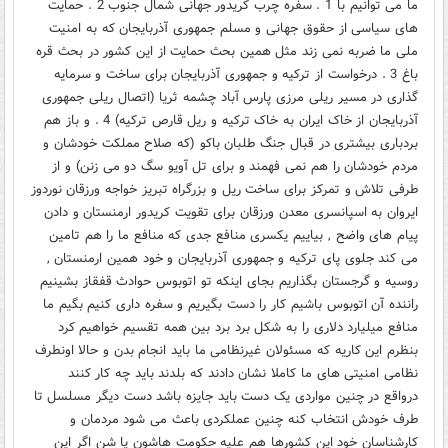
ما می توانیم با 1 . سفره چرب کریدور جهانی شمال جنوب 2 . حمایت
های سیاسی از حقوق جهانی و مسلم جمهوری آذربایجان که به امنیت
ملی ما ضربه نمی زند مثل همین بحث حمایت از این کشور در بحث قره
باغ 3 . درخواست از ترکیه و جمهوری آذربایجان برای ساخت و سرمایه
گذاری در مسیر ریلی مرزی پارس آباد چشمه ثریا (اتصال ریلی جمهوری
آذربایجان از خاک ایران به خاک ترکیه و ریل قارص ترکیه) 4 . و باز هم
بردباری بیشتری در قبال جنگ طلبان باکو (که صلاح مملکت خودشان و
مردم خودشان را هم نمی فهمند و برای تل آویو سگ دو می زنن) و از
طرفی تلاش و تمرکز برای ساخت ریل و بزرگراه تبریز خواجه ورزقان نوردوز
ایروان به اسپانسری معدن ورزقان برای تقویت کریدور ارمنستان و دادن
پیام های واضح , بیاییم یکسری منافع جدی که منافع ما را هم تامین
می کند جلوی پای ترکیه و جمهوری آذربایجان و خود همین ارمنستان ,
روسیه و گرجستان بگذاریم بجای اینکه تو اتوبوس حوادث قفقاز بشینیم
راننده آن اتوبوس باشیم کار را دست بگیریم و سفره داری کنیم بگیم ما
منافع میلیارد دلاری را به شکل برد برد بین همه تقسیم خواهیم کرد
بنظرم این کاریه که مسئولان غیرنظامی ما باید انجام بدن و حالا اونطرف
نظامی امنیتی های ما کاملا نشان دادند که بلدند باید چه کار کنند
درواقع در چنین مواردی یک دست باید جایزه باشد دست دیگر مسلسل تا
طرف خودش انتخاب کنه چنین عملکردی باعث می شود مردمان و
کارشناسان خود این کشورها هم علیه حکومت هاشون پا شن اگر این