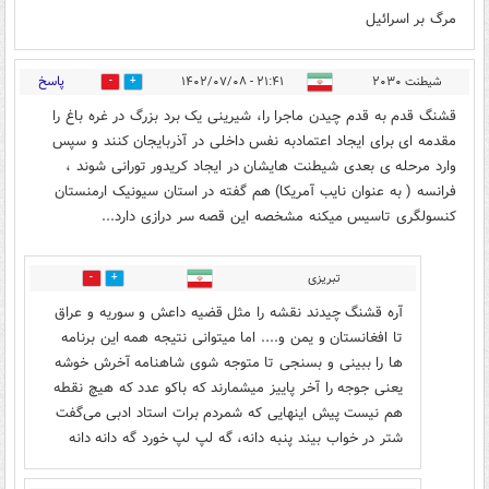
مرگ بر اسرائیل
پاسخ
شیطنت ۲۰۳۰
۲۱:۴۱ - ۱۴۰۲/۰۷/۰۸
5
30
قشنگ قدم به قدم چیدن ماجرا را، شیرینی یک برد بزرگ در غره باغ را
مقدمه ای برای ایجاد اعتمادبه نفس داخلی در آذربایجان کنند و سپس
وارد مرحله ی بعدی شیطنت هایشان در ایجاد کریدور تورانی شوند ،
فرانسه ( به عنوان نایب آمریکا) هم گفته در استان سیونیک ارمنستان
کنسولگری تاسیس میکنه مشخصه این قصه سر درازی دارد...
تبریزی
4
3
آره قشنگ چیدند نقشه را مثل قضیه داعش و سوریه و عراق
تا افغانستان و یمن و.... اما میتوانی نتیجه همه این برنامه
ها را ببینی و بسنجی تا متوجه شوی شاهنامه آخرش خوشه
یعنی جوجه را آخر پاییز میشمارند که باکو عدد که هیچ نقطه
هم نیست پیش اینهایی که شمردم برات استاد ادبی می‌گفت
شتر در خواب بیند پنبه دانه، گه لپ لپ خورد گه دانه دانه