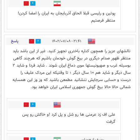
1
0
پوتین و رئیسی قبلا الحاق آذربایجان به ایران را امضا کردن!
منتظر فرصتیم
پاسخ
۲۱:۴۱ - ۱۴۰۲/۰۷/۰۸
12
50
تالشهای عزیز را همچون کناره باختری تجهیز کنید. غیر از این باشد باید
منتظر ظهور صدام دیگری در بیخ گوش خودمان باشیم که هرچند گاهی
بوسیله غرب و صهیونیستها موی دماغ ایران شوند . شاید فردا و شاید ۲
سال دیگر و شاید هم ۱۰ سال دیگر ؛ تا وقتیکه این مردک علیف را
درست و حسابی سرجایش ننشانید مطمعن باشید که وز وز این همسایه
شمالی حالا حالا بیخ گوش جمهوری اسلامی ایران خواهد بود.
5
8
علی اف زد عرمنی ها رو شل و پل کرد !و خاکش رو پس
گرفت
یوسف از همدان
3
9