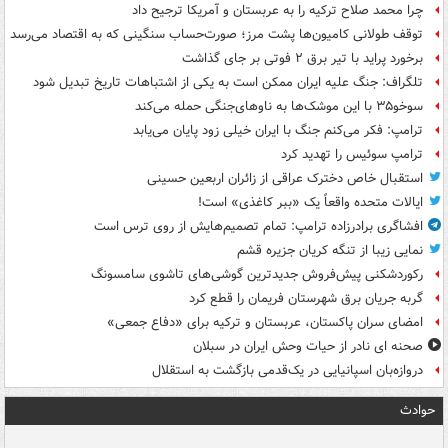
چرا محمد صلاح ترکیه را به عربستان و آمریکا ترجیح داد
توقف طولانی کامیون‌ها پشت مرز؛ صورت‌حساب سنگینی که به اقتصاد می‌رسد
برخورد پراید با تیر برق ۲ فوتی بر جای گذاشت
تلگراف: جنگ علیه ایران ممکن است به یکی از اشتباهات تاریخ تبدیل شود
سوخو۳۵ با این موشک‌ها به ناوهای‌جنگی حمله می‌کند
ترامپ: فکر می‌کنم جنگ با ایران خیلی زود پایان می‌یابد
ترامپ سوئیس را تهدید کرد
استقبال خاص دخترک عراقی از زائران اربعین حسینی
ایالات متحده واقعاً یک «ببر کاغذی» است!
افشاگری برادرزاده ترامپ: تمام تصمیم‌هایش از روی ترس است
نمایی زیبا از تنگه کریان جزیره قشم
رکوردشکنی پیش‌فروش جدیدترین گوشی‌های تاشوی سامسونگ
گربه جریان برق شهرستان فریمان را قطع کرد
امضای سران پاکستان، عربستان و ترکیه برای «دفاع جمعی»
صحنه ای نادر از حیات وحش ایران در سبلان
دروازه‌بان اسپانیایی در یک‌قدمی بازگشت به استقلال
حوادث