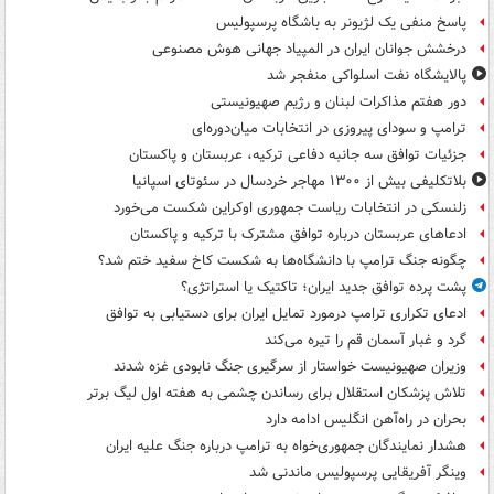
پاسخ منفی یک لژیونر به باشگاه پرسپولیس
درخشش جوانان ایران در المپیاد جهانی هوش مصنوعی
پالایشگاه نفت اسلواکی منفجر شد
دور هفتم مذاکرات لبنان و رژیم صهیونیستی
ترامپ و سودای پیروزی در انتخابات میان‌دوره‌ای
جزئیات توافق سه جانبه دفاعی ترکیه، عربستان و پاکستان
بلاتکلیفی بیش از ۱۳۰۰ مهاجر خردسال در سئوتای اسپانیا
زلنسکی در انتخابات ریاست جمهوری اوکراین شکست می‌خورد
ادعاهای عربستان درباره توافق مشترک با ترکیه و پاکستان
چگونه جنگ ترامپ با دانشگاه‌ها به شکست کاخ سفید ختم شد؟
پشت پرده توافق جدید ایران؛ تاکتیک یا استراتژی؟
ادعای تکراری ترامپ درمورد تمایل ایران برای دستیابی به توافق
گرد و غبار آسمان قم را تیره می‌کند
وزیران صهیونیست خواستار از سرگیری جنگ نابودی غزه شدند
تلاش پزشکان استقلال برای رساندن چشمی به هفته اول لیگ برتر
بحران در راه‌آهن انگلیس ادامه دارد
هشدار نمایندگان جمهوری‌خواه به ترامپ درباره جنگ علیه ایران
وینگر آفریقایی پرسپولیس ماندنی شد