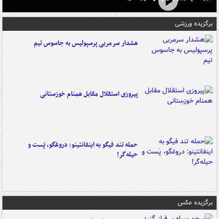
برگزیده ورزشی
هشدار سرمربی پرسپولیس به جاسوس تیم
پیروزی استقلال مقابل همنام خوزستانی
حمله تند فیگو به اینفانتینو: دروغگو، پَست‌ و
حیله‌گر!
برگزیده عکس