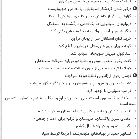
ترافیک سنگین در محورهای خروجی مازندران
درگیر شدن گردشگر اسپانیایی با نظامی صهیونیست
گزارشی دیگر از کاهش ذخایر کلیدی موشکی آمریکا
دروازه‌بان اسپانیایی در یک‌قدمی بازگشت به استقلال
تنگه هرمز ریاض را وادار به تخفیف‌دهی نفتی کرد
خرید گران استقلال سر از یونان درآورد
گربه جریان برق شهرستان فریمان را قطع کرد
استانبول میزبان سوپرجام اسپانیا شد
گفت وگوی تلفنی مودی و نتانیاهو درباره تحولات منطقه‌ای
کوبا: با تهدید نظامی از سوی ایالات متحده روبه‌رو هستیم
توسل رفیق آرژانتینی نتانیاهو به سرکوب
نشست خبری رئیس‌جمهور همزمان با روز خبرنگار برگزار می‌شود
ترامپ سوئیس را تهدید کرد
سخنگوی کمیسیون امنیت ملی مجلس: چارچوب کلی تفاهم با عمان مشخص
شده است
طالبان: داعش را به طور کامل در افغانستان سرکوب کردیم
امضای سران پاکستان، عربستان و ترکیه برای «دفاع جمعی»
رگبار و رعدوبرق در راه شمال کشور
تصاویر جدید از پهپادهای منهدم‌شده آمریکا توسط سپاه