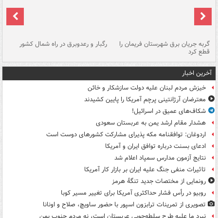
گربه جریان برق شهرستان فریمان را
رگبار و رعدوبرق در راه شمال کشور
قطع کرد
گذ
آخرین اخبار
خیزش مردم لبنان علیه دولت سازشکار و خائن
معترضان آرژانتینی پرچم آمریکا را پایین کشیدند
شکاف‌های عمیق در اسرائیل!
هشدار مقام ارشد یمن به عربستان سعودی
اردوغان: توافقنامه مکه پذیرای مشارکت کشورهای دوست است
ادعای بسنت درباره توافق ایران و آمریکا
نتایج آزمون مدارس سمپاد اعلام شد
تاثیرات منفی جنگ علیه ایران بر بازار کار آمریکا
رونمایی از مختصات جدید تنگۀ هرمز
روبیو در رأس فشار حداکثری آمریکا برای تغییر مسیر کوبا
تصویری از تمرینات ترابزون اسپور با حضور ساویچ، صلاح و اونانا
نبرد ما علیه طرح سلطه‌جویی عربستان است، نه مردم جنوب یمن