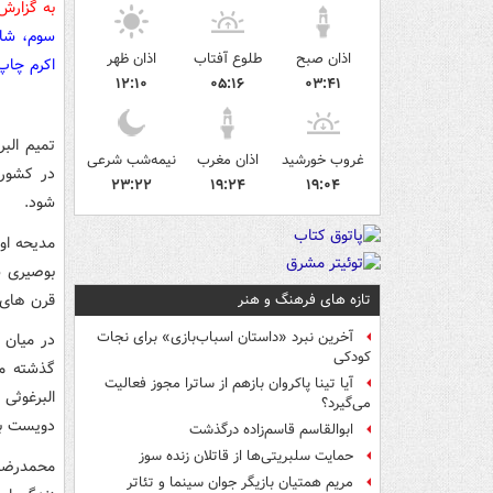
به گزارش
سوم، شاه
اذان صبح
طلوع آفتاب
اذان ظهر
اکرم چاپ
۱۲:۱۰
۰۵:۱۶
۰۳:۴۱
تمیم الب
غروب خورشید
اذان مغرب
نیمه‌شب شرعی
در کشوره
۲۳:۲۲
۱۹:۲۴
۱۹:۰۴
شود.
مدیحه او
بوصیری ش
قرن های 
تازه های فرهنگ و هنر
آخرین نبرد «داستان اسباب‌بازی» برای نجات
در میان 
کودکی
گذشته مص
آیا تینا پاکروان بازهم از ساترا مجوز فعالیت
البرغوثی 
می‌گیرد؟
دویست ب
ابوالقاسم قاسم‌زاده درگذشت
حمایت سلبریتی‌ها از قاتلان زنده سوز
محمدرضا
مریم همتیان بازیگر جوان سینما و تئاتر