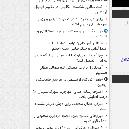
ادامه ویرانگری ارتش صهیونیستی در جنین
ثبت سالروز شکست انگلیس در تقویم فوتبال
آرژانتین
پایان دور جدید مذاکرات دولت لبنان و رژیم
صهیونیستی در رم ایتالیا
درماندگی صهیونیست‌ها در برابر استراتژی و
قدرت ایران
سناتور آمریکایی: ترامپ نماد فساد،
اقتدارگرایی و جنگ طلبی است +فیلم
چرا آمریکا نمی‌تواند اراده خود را در تنگه هرمز
تقلال
به ایران تحمیل کند؟
آمریکا: از پرتاب موشکی کره شمالی مطلع
هستیم
حضور کودکان اوتیسمی در مراسم جاماندگان
اربعین
اعتراف رسانه عبری: مهاجرت شهرک‌نشینان ۵۰
درصد افزایش یافت
برزگر: همای سعادت روی دوش تارتار نشسته
است
نیروهای مسلح یمن: تجمع مزدوران سعودی را
هدف قرار دادیم
۶ دستاورد بزرگ ایران در ۱۶۰ روز رهبری رهبر