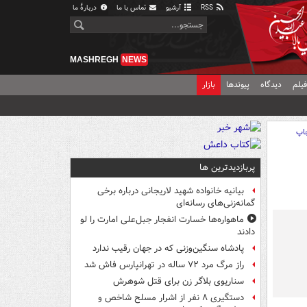
RSS
آرشیو
تماس با ما
دربارهٔ ما
MASHREGH
NEWS
یلم
دیدگاه
پیوندها
بازار
اپ
پربازدیدترین ها
بیانیه خانواده شهید لاریجانی درباره برخی
گمانه‌زنی‌های رسانه‌ای
ماهواره‌ها خسارت انفجار جبل‌علی امارت را لو
دادند
پادشاه سنگین‌وزنی که در جهان رقیب ندارد
راز مرگ مرد ۷۲ ساله در تهرانپارس فاش شد
سناریوی بلاگر زن برای قتل شوهرش
دستگیری ۸ نفر از اشرار مسلح شاخص و