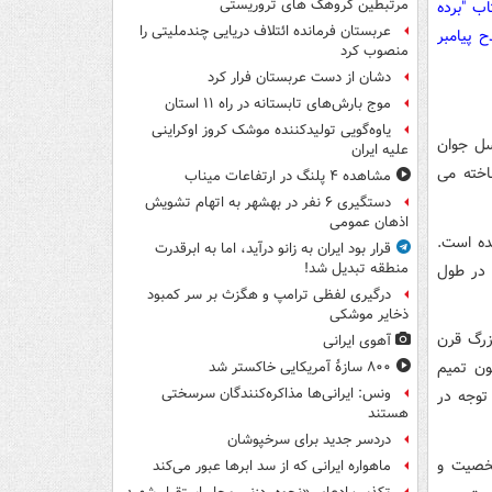
مرتبطین گروهک های تروریستی
اب "برده
عربستان فرمانده ائتلاف دریایی چندملیتی را
 پیامبر
منصوب کرد
دشان از دست عربستان فرار کرد
موج بارش‌های تابستانه در راه ۱۱ استان
یاوه‌گویی تولیدکننده موشک کروز اوکراینی
سل جوان
علیه ایران
اخته می
مشاهده ۴ پلنگ در ارتفاعات میناب
دستگیری ۶ نفر در بهشهر به اتهام تشویش
اذهان عمومی
ده است.
قرار بود ایران به زانو درآید، اما به ابرقدرت
منطقه تبدیل شد!
 در طول
درگیری لفظی ترامپ و هگزث بر سر کمبود
ذخایر موشکی
زرگ قرن
آهوی ایرانی
ون تمیم
۸۰۰ سازۀ آمریکایی خاکستر شد
ونس: ایرانی‌ها مذاکره‌کنندگان سرسختی
 توجه در
هستند
دردسر جدید برای سرخپوشان
خصیت و
ماهواره ایرانی که از سد ابرها عبور می‌کند