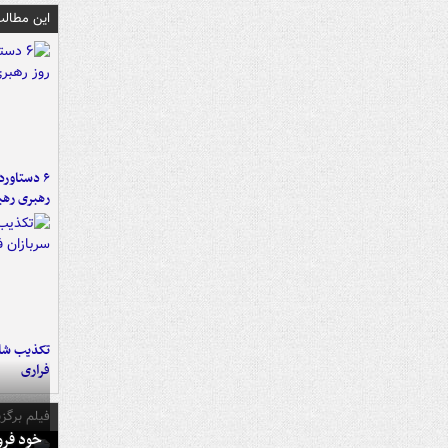
این مطالب
رهبری رهب
تکذیب شای
فراری
فیلم برگزی
خود فرو