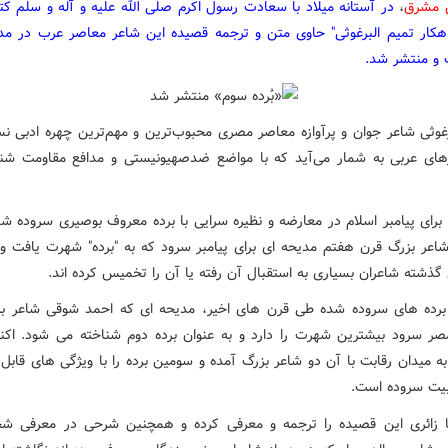
مشرق
،
در آستانه میلاد با سعادت رسول اکرم صلی الله علیه و آله و سلم کت
کار تمیم البرغوثی" حاوی متن و ترجمه قصیده این شاعر معاصر عرب در مدح
 و منتشر شد.
رغوثی شاعر جوان و پرآوازه معاصر مصری محبوب‌ترین و مهم‌ترین چهره ادبی ن
ای عربی به شمار می‌آید که با مواضع ضدصهیونیستی و مدافع مقاومت شن
 برای پیامبر اسلام در معارضه و نظیره سرایی با برده معروف بوصیری سروده ش
اعر بزرگ قرن هفتم مدیحه ای برای پیامبر سرود که به "برده" شهرت یافت و
گذشته شاعران بسیاری به استقبال آن رفته یا آن را تخمیس کرده اند.
برده های سروده شده طی قرن های اخیر، مدیحه ای که احمد شوقی شاعر ب
ر سرود بیشترین شهرت را دارد و به عنوان برده دوم شناخته می شود. اکن
به میدان رقابت با آن دو شاعر بزرگ آمده و سومین برده را با ویژگی های قابل
یت سروده است.
 زائری این قصیده را ترجمه و معرفی کرده و همچنین شرحی در معرفی ش