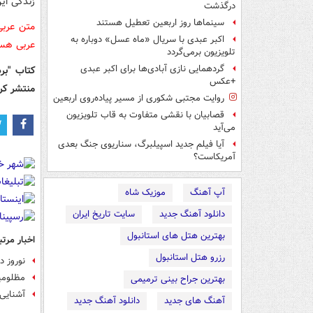
زندگی این
درگذشت
سینماها روز اربعین تعطیل هستند
متن عربی
اکبر عبدی با سریال «ماه عسل» دوباره به
عربی هستن
تلویزیون برمی‌گردد
گردهمایی نازی آبادی‌ها برای اکبر عبدی
کتاب "بر
+عکس
منتشر کر
روایت مجتبی شکوری از مسیر پیاده‌روی اربعین
قصابیان با نقشی متفاوت به قاب تلویزیون
می‌آید
آیا فیلم جدید اسپیلبرگ، سناریوی جنگ بعدی
آمریکاست؟
آپ آهنگ
موزیک شاه
دانلود آهنگ جدید
سایت تاریخ ایران
بهترین هتل های استانبول
اخبار مرتب
رزرو هتل استانبول
نوروز د
مظلومی
بهترین جراح بینی ترمیمی
آشنایی با 4 شاعر بزرگ که میراث دار ادبیات
آهنگ های جدید
دانلود آهنگ جدید