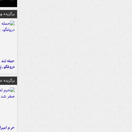
برگزیده و
حمله تند ف
دروغگو، پَ
برگزیده 
حرم امیرا