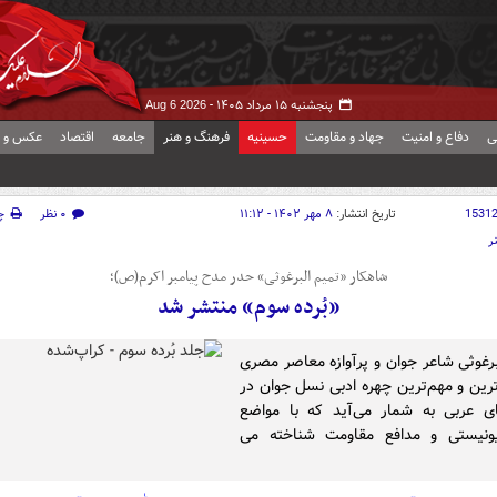
پنجشنبه ۱۵ مرداد ۱۴۰۵ -
Aug 6 2026
ی
دفاع و امنیت
جهاد و مقاومت
حسینیه
فرهنگ و هنر
جامعه
اقتصاد
عکس و ف
1531
تاریخ انتشار:
۸ مهر ۱۴۰۲ - ۱۱:۱۲
۰ نظر
چ
ر
شاهکار «تمیم البرغوثی» حدر مدح پیامبر اکرم(ص)؛
«بُرده سوم» منتشر شد
برغوثی شاعر جوان و پرآوازه معاصر مصری
رین و مهم‌ترین چهره ادبی نسل جوان در
ی عربی به شمار می‌آید که با مواضع
نیستی و مدافع مقاومت شناخته می