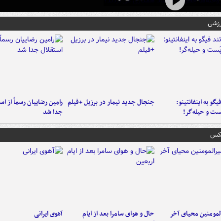
رزشی
یگو به اینفانتینو:
جنجال جدید نیمار در برزیل +فیلم
رامین رضاییان رسماً از اس
ست‌ و حیله‌گر!
جدا شد
عکس
لمومنین محیای آخر
حال و هوای سامرا بعد از ایام
آهوی ایرانی