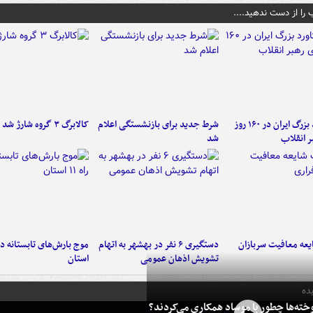
 را از دست ندهید....
۶ دستاورد بزرگ ایران در ۱۶۰ روز
شرط جدید برای بازنشستگی اعلام
کالابرگ ۳ گروه شارژ شد
ر انقلاب
شد
عه معافیت سربازان
دستگیری ۶ نفر در بهشهر به اتهام
تشویش اذهان عمومی
استان
ده
خته‌ها چطور با موساد همکاری می‌کردند؟