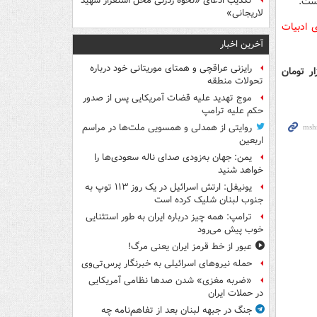
است.
تکذیب ادعای «نحوه ردزنی محل استقرار شهید
لاریجانی»
 ادبیات
آخرین اخبار
رایزنی عراقچی و همتای موریتانی خود درباره
ر تومان
تحولات منطقه
موج تهدید علیه قضات آمریکایی پس از صدور
حکم علیه ترامپ
روایتی از همدلی و همسویی ملت‌ها در مراسم
اربعین
یمن: جهان به‌زودی صدای ناله سعودی‌ها را
خواهد شنید
یونیفل: ارتش اسرائیل در یک روز ۱۱۳ توپ به
جنوب لبنان شلیک کرده است
ترامپ: همه چیز درباره ایران به طور استثنایی
خوب پیش می‌رود
عبور از خط قرمز ایران یعنی مرگ!
حمله نیروهای اسرائیلی به خبرنگار پرس‌تی‌وی
«ضربه مغزی» شدن صدها نظامی آمریکایی
در حملات ایران
جنگ در جبهه لبنان بعد از تفاهم‌نامه چه