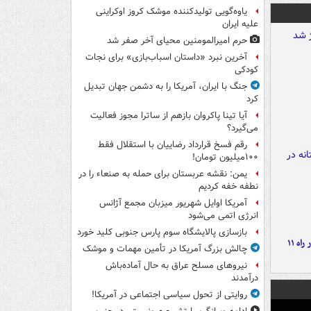
یاوه‌گویی تولیدکننده موشک کروز اوکراینی
علیه ایران
حرم امیرالمومنین محیای آخر صفر شد
آخرین نبرد «داستان اسباب‌بازی» برای نجات
کودکی
جنگ با ایران، آمریکا را به دشمن جهان تبدیل
کرد
آیا تینا پاکروان بازهم از ساترا مجوز فعالیت
می‌گیرد؟
رقم فسخ قرارداد رضاییان با استقلال فقط
۱۰۰میلیون تومان!
یمن: نقشه عربستان برای حمله به صنعاء را در
نطفه خفه کردیم
آمریکا اوایل شهریور میزبان مجمع آژانس
انرژی اتمی می‌شود
بازسازی پالایشگاه سوم پارس جنوبی کلید خورد
موج بارش‌های تابستانه در راه ۱۱
چالش بزرگ آمریکا در تأمین مهمات و موشک
نیروهای مسلح عراق به حال آماده‌باش
درآمدند
روایتی از تحول سیاسی اجتماعی در آمریکا!