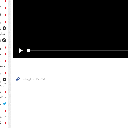
ب
"
ف
پ
مدار
ت
پ
ج
Play
ه
محدو
م
پ
آمری
ت
جنای
ح
ا
نمی‌
کا