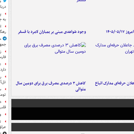
ه
دربا
پ
به ج
ا
۱۴۰۵/۰۵/
وجود شواهدی مبنی بر بمباران لامرد با فسفر
رهگی
خ
جمهو
ز
فارس
ع
دارد
ر
تل‌آ
لان حرفه‌ای مدارک اتباع
کاهش ۳ درصدی مصرف برق برای دومین سال
متوالی
توما
د
قلب 
و
ت
عراق