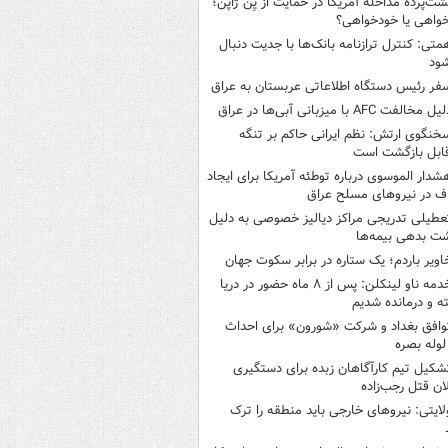
شت‌پرده مداخله آمریکا در حمایت از یِن ژاپن؛
واهی یا خودخواهی؟
متی: کنترل ترازنامه بانک‌ها با جدیت دنبال
ود
فر رئیس دستگاه اطلاعاتی عربستان به عراق
یل مخالفت AFC با میزبانی آبی‌ها در عراق
خنگوی ارتش: نظم ایرانی حاکم بر تنگه
ابل بازگشت است
شدار الموسوی درباره توطئه آمریکا برای ایجاد
 در نیروهای مسلح عراق
عطیلی تدریجی مراکز دیالیز خصوصی به دلیل
شت بدهی بیمه‌ها
اویر باردم؛ یک ستاره در برابر سکوت جهان
خدمه ناو لینکلن: پس از ۸ ماه حضور در دریا
 و درمانده‌ شدیم
وافق بغداد و شرکت «شورون» برای احداث
وله بصره
شکیل تیم کارآگاهان زبده برای دستگیری
ان قتل رجب‌زاده
لایتی: نیروهای خارجی باید منطقه را ترک