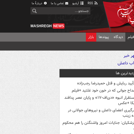
RSS
آرشیو
تماس با ما
دربارهٔ ما
MASHREGH
NEWS
یلم
دیدگاه
پیوندها
بازار
زدیدترین ها
أیید ربایش و قتل حمیدرضا رجب‌زاده
داح جوانی که در خون خود غلتید +فیلم
استقرار انبوه «دی‌اف‑۱۷» و پایان عصر پدافند
یکا +عکس
رگیری اعضای داعش و نیروهای جولانی در
 زینب
زشکیان: جنایات امروز واشنگتن را هم محکوم