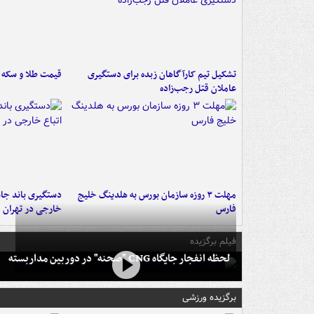
تشکیل تیم کارآگاهان زبده برای دستگیری
قیمت طلا و سکه امروز ۱۷
عاملان قتل رجب‌زاده
مهلت ۳ روزه سازمان بورس به هلدینگ خلیج
دستگیری باند جاع
فارس
خارجی در تهران
فیلم برگزیده
لحظه انفجار جایگاه CNG "صحنه" در دوربین مداربسته
برگزیده ورزشی