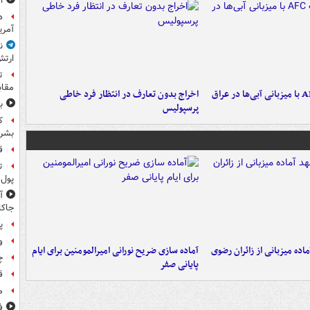
ا
آمری
ن
ارتش
ت
مقاب
اخراج بدون تعارف در انتظار فرد خاطی
ب
پرسپولیس
ک
بشرد
ق
پول 
جاکا
پ
و
اده میزبانی از زائران رضوی
آماده سازی ضریح نورانی امیرالمومنین برای ایام
چ
پایانی صفر
ق
م
ف