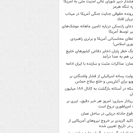
شدار دبیر شورای عالی امنیت ملی به امریکا
ره تنگه هرمز
رونده حقوقی جنایت جنگی آمریکا در میناب
ریان افتاد
دعای زلنسکی درباره تامین ماهانه موشک‌های
ر توسط آمریکا
طای محاسباتی آمریکا و برتری راهبردی
ری اسلامی!
نگ خطر پایان ذخایر دفاعی کشورهای خلیج
 هم به صدا درآمد
مان: مذاکرات مثبت و سازنده با ایران ادامه
وایت رسانه اسرائیلی از فشار واشنگتن بر
ویو برای آتش‌بس و خلع سلاح حماس
سکه در آستانه بازگشت به کانال ۱۸۸ میلیون
ن
ریادار سیاری: امروز هر خبر دقیق، تیری بر
امپراطوری دروغ است
قوع حادثه دریایی در ساحل عمان
اکید الزیدی بر خروج نیروهای آمریکایی از
 در تاریخ تعیین شده