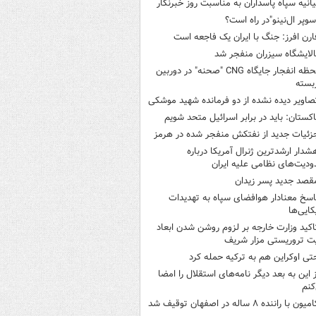
یانیه سپاه پاسداران به مناسبت روز خبرنگار
سوپر ال‌نینو"در راه است؟
ارن افرز: جنگ با ایران یک فاجعه است
الایشگاه سیزران منفجر شد
لحظه انفجار جایگاه CNG "صحنه" در دوربین
بسته
صاویر دیده‌ نشده از دو فرمانده شهید موشکی
اکستان: باید در برابر اسرائیل متحد شویم
زئیات جدید از نفتکش منفجر شده در هرمز
شدار ارشدترین ژنرال آمریکا درباره
دیت‌های نظامی علیه ایران
قصد جدید پسر زیدان
اسخ معنادار هوافضای سپاه به تهدیدات
کایی‌ها
اکید وزارت خارجه بر لزوم روشن شدن ابعاد
ت تروریستی مزار شریف
تی اوکراین هم به ترکیه حمله کرد
ز این به بعد دیگر نامه‌های استقلال را امضا
کنم
میون با راننده ۸ ساله در اصفهان توقیف شد