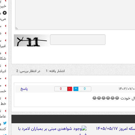
پ
خیرخ
ه
می‌ش
س
دل
س
غیرق
ه
شکاف
ت
انبا
انتشار یافته: 1
در انتظار بررسی: 2
خ
پاسخ
0
0
خسته
ت
خط ل
ت
عامل
و
کنند