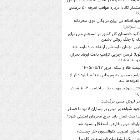
عتراضات گسترده در آلمان علیه دولت مرتس
هشدار کانادا درباره عواقب تعرفه ۵۰ درصدی
کا
فوذ اطلاعاتی ایران در یگان فوق محرمانه
 اسرائیل!
أکید دادستان کل کشور بر انسجام ملی برای
له با جنگ روانی دشمن
اران مهمان تابستانی ارتفاعات دماوند شد
وبا: فرمان اجرایی ترامپ باعث ایجاد بحران
وستانه شده
یمت طلا و سکه امروز ۱۴۰۵/۰۵/۱۷
ترامپ مجبور به پس‌دادن ۱۰۰ میلیارد دلار از
تعرفه‌ها شد
آتش سوزی مهیب یک ساختمان ۱۲ طبقه در
رتا
در لیونل مسی درگذشت
جود شواهدی مبنی بر بمباران لامرد با فسفر
را بیت المال باید خرج مجرمان امنیتی شود؟
رارداد مربی خارجی استقلال تمدید شد
اجرای تصویب کنوانسیون خزر چیست؟
وران یک آتشفشان قدرتمند در کلمبیا