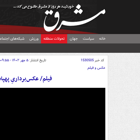
خانه
سیاست
جهان
تحولات منطقه
ورزش
شبکه‌های اجتماع
کد خبر
1530505
تاریخ انتشار:
۵ مهر ۱۴۰۲ - ۰۹:۵۵
عکس و فیلم
فیلم/ عکس‌برداریِ پهپاد شاهد ۱۲۳ از یک پای