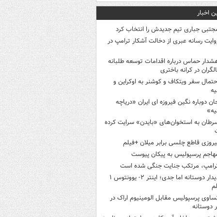
ن اخبار
جتبی جباری تیم جدیدش را انتخاب کرد
وایت رسانه عبری از دخالت آشکار ترامپ در
شدار حماس درباره اقدامات توسعه طلبانه
لگران در کرانه باختری
حتمال سفر ویتکاف و کوشنر به اوکراین و
یه
ان دوباره نگین فیروزه ای ایران «دریاچه
یه»
رطان به استخوان‌های «بایدن» سرایت کرده
یروزی قاطع چلسی برابر میلان +فیلم
هاجم پرسپولیس به پیکان پیوست
رامپ، مرتکب جنایت جنگی شده است
دیدار دوستانه اما جدی؛ اینتر ۲- یوونتوس ۱
م
ساوی پرسپولیس مقابل الومینیوم اراک در
ر دوستانه