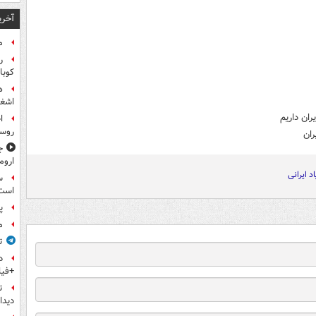
آخری
م
ر
کوبا
ه
اشغا
ان داریم
ا
روس
ران
ج
اروم
اد ایرانی
س
است
پ
م
ت
+فیل
ت
دیدا