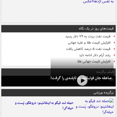
قیمت‌های روز در یک نگاه
قیمت نفت برنت به ۷۹ دلار رسید
افزایش قیمت طلا و نقره جهانی
قیمت نفت ۵ درصد کاهش یافت
رشد آرام دلار ادامه دارد
افزایش قیمت جهانی طلا
فیلم برگزیده
صاعقه جان فوتبالیست تایلندی را گرفت!
برگزیده ورزشی
حمله تند فیگو به اینفانتینو: دروغگو، پَست‌ و
حیله‌گر!