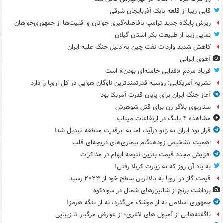
قابی زیبا از قلعه بابک آذربایجان شرقی
ریزش پایگاه جدید ترامپ بافاصله‌گیری جوانان و اقلیت‌ها از جمهوری‌خواهان
نمایی زیبا از طبیعت بکر استان گیلان
کاهش شدید واردات نفت چین به دلیل جنگ علیه ایران
آهوی ایرانی
فریاد مردم «فدایی خامنه‌ای بودن» است
نشریه آمریکایی: روسیه قدرتمندترین ناوگان هوایی در کل اروپا را دارد
آغاز جنگ ایران برای پایان قدرت آمریکا بود
سناریوی بلاگر زن برای قتل شوهرش
مشاهده ۴ پلنگ در ارتفاعات میناب
قرار بود ایران به زانو درآید، اما به ابرقدرت منطقه تبدیل شد!
اهمیت تشخیص زودهنگام بیماری‌های دریچه‌ای قلب
افزایش مجدد قیمت بنزین نتیجه ابهام در مذاکرات
به یاد آن روز که به زیارت کربلا رفتی!
قیمت گاز در اروپا به بالاترین سطح خود از ۲۰۲۳ رسید
برداشت برنج از شالیزارهای شمال در سوادکوه
جمهوری اسلامی نه از موشک می‌گذرد، نه از تنگه هرمز!
ناگفته‌هایی از آمپول های لاغری؛ از عوارض مرگبار تا زیبایی