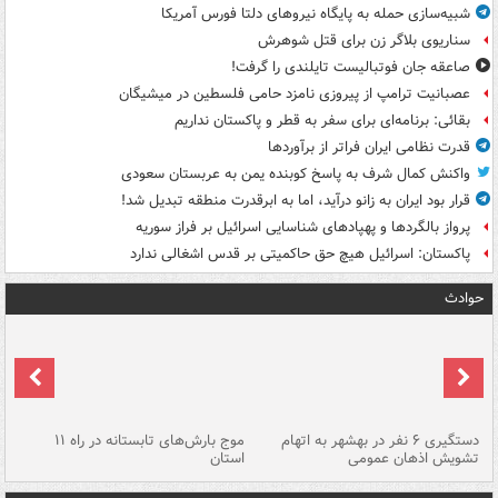
شبیه‌سازی حمله به پایگاه نیروهای دلتا فورس آمریکا
سناریوی بلاگر زن برای قتل شوهرش
صاعقه جان فوتبالیست تایلندی را گرفت!
عصبانیت ترامپ از پیروزی نامزد حامی فلسطین در میشیگان
بقائی: برنامه‌ای برای سفر به قطر و پاکستان نداریم
قدرت نظامی ایران فراتر از برآوردها
واکنش کمال شرف به پاسخ کوبنده یمن به عربستان سعودی
قرار بود ایران به زانو درآید، اما به ابرقدرت منطقه تبدیل شد!
پرواز بالگردها و پهپادهای شناسایی اسرائیل بر فراز سوریه
پاکستان: اسرائیل هیچ حق حاکمیتی بر قدس اشغالی ندارد
حوادث
دستگیری ۶ نفر در بهشهر به اتهام
موج بارش‌های تابستانه در راه ۱۱
تشویش اذهان عمومی
استان
فا