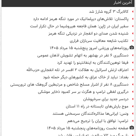
آخرین اخبار
کالابرگ ۳ گروه شارژ شد
پاکستان: تلاش‌های دیپلماتیک در مورد تنگه هرمز ادامه دارد
سفیر ایران در ژاپن: همان فاجعه هیروشیما در حال تکرار است
شنیده شدن صدای دو انفجار در نزدیکی تنگه هرمز
تکذیب شایعه معافیت سربازان فراری
روزنامه‌های ورزشی امروز پنج‌شنبه ۱۵ مرداد ۱۴۰۵
دستگیری ۶ نفر در بهشهر به اتهام تشویش اذهان عمومی
فیفا توهین‌کنندگان به اینفانتینو را تهدید کرد
اعتراف ارتش اسرائیل به هلاکت ۲ افسر در تله انفجاری حزب‌الله
بغداد: نباید از خاک عراق به کشورهای دیگر حمله شود
دستگیری ۸ نفر از اشرار مسلح شاخص و مرتبطین گروهک های تروریستی
درگیری لفظی ترامپ و هگزث بر سر کمبود ذخایر موشکی
دردسر جدید برای سرخپوشان
موج بارش‌های تابستانه در راه ۱۱ استان
ونس: ایرانی‌ها مذاکره‌کنندگان سرسختی هستند
ترامپ: توافق با ایران را ترجیح می‌دهم
صفحه نخست روزنامه‌های پنجشنبه ۱۵ مرداد ۱۴۰۵
راز مرگ مرد ۷۲ ساله در تهرانپارس فاش شد