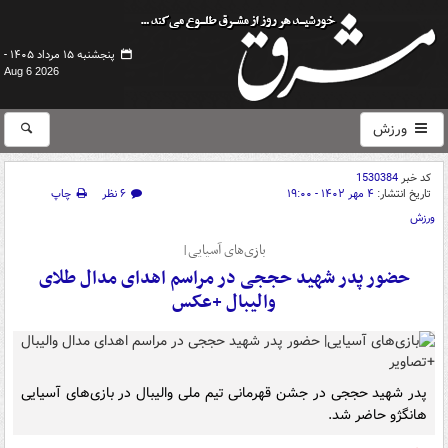
پنجشنبه ۱۵ مرداد ۱۴۰۵ -
Aug 6 2026
ورزش
کد خبر
1530384
تاریخ انتشار:
۴ مهر ۱۴۰۲ - ۱۹:۰۰
۶ نظر
چاپ
ورزش
بازی‌های آسیایی|
حضور پدر شهید حججی در مراسم اهدای مدال طلای
والیبال +عکس
پدر شهید حججی در جشن قهرمانی تیم ملی والیبال در بازی‌های آسیایی
هانگژو حاضر شد.