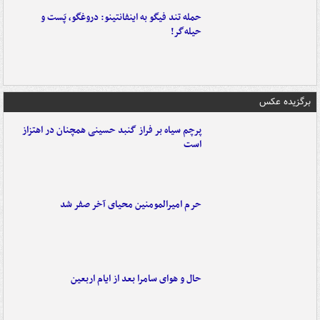
حمله تند فیگو به اینفانتینو: دروغگو، پَست‌ و
حیله‌گر!
برگزیده عکس
پرچم سیاه بر فراز گنبد حسینی همچنان در اهتزاز
است
حرم امیرالمومنین محیای آخر صفر شد
حال و هوای سامرا بعد از ایام اربعین