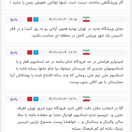
اگر ورزشگاهی ساختند درست است ،اینها توانایی تعویض چمن را ندارند !
پاسخ
۱۷:۰۵ - ۱۴۰۲/۰۷/۰۴
0
0
بجای ورزشگاه جدید در تهران بهتره همون آزادی رو به روز کنید! و در فکر
تاسیس یک شهر ورزشی کامل در منطقه ای مناسب باشید.
پاسخ
۱۷:۱۸ - ۱۴۰۲/۰۷/۰۴
0
0
امیدوارم طراحش در حد فرودگاه امام نباشه در حد استادیوم قطر و یا
استادیومهای جدیدی که عربستان میخواد برا جام ملتها بسازه باشه یا
استادیوم ملی تیم ملی رومانی که چند ساله افتتاح شده یا پوشکاش آرنا
مجارستان با نور کافی بدون پیست
پاسخ
۱۷:۲۰ - ۱۴۰۲/۰۷/۰۴
0
0
آقا در انتخاب مکان دقت کافی کنید فرودگاه دوره شرق تهران اطراف
تختی و.. لزومیم نداره استادیوم فوتبال حتما تو دهکده باشه یا مثلا
سالن والیبال و بسکتبال و.... خواهشا پیست منسوخ نزارین نترسین
نزدیک باشه کم کم فرهنگ میشه