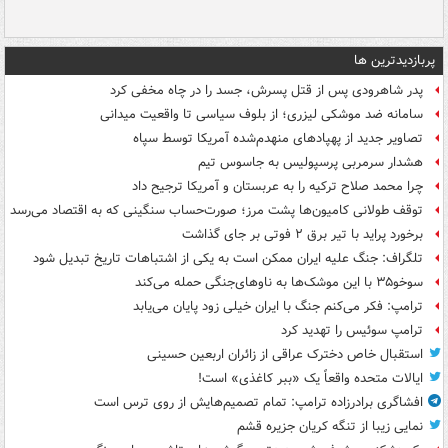
پربازدیدترین ها
پدر شاهرودی پس از قتل پسرش، جسد را در چاه مخفی کرد
سامانه ضد موشکی لیزری؛ از بلوف سیاسی تا واقعیت میدانی
تصاویر جدید از پهپادهای منهدم‌شده آمریکا توسط سپاه
هشدار سرمربی پرسپولیس به جاسوس تیم
چرا محمد صلاح ترکیه را به عربستان و آمریکا ترجیح داد
توقف طولانی کامیون‌ها پشت مرز؛ صورت‌حساب سنگینی که به اقتصاد می‌رسد
برخورد پراید با تیر برق ۲ فوتی بر جای گذاشت
تلگراف: جنگ علیه ایران ممکن است به یکی از اشتباهات تاریخ تبدیل شود
سوخو۳۵ با این موشک‌ها به ناوهای‌جنگی حمله می‌کند
ترامپ: فکر می‌کنم جنگ با ایران خیلی زود پایان می‌یابد
ترامپ سوئیس را تهدید کرد
استقبال خاص دخترک عراقی از زائران اربعین حسینی
ایالات متحده واقعاً یک «ببر کاغذی» است!
افشاگری برادرزاده ترامپ: تمام تصمیم‌هایش از روی ترس است
نمایی زیبا از تنگه کریان جزیره قشم