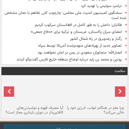
ترامپ سوئیس را تهدید کرد
سخنگوی کمیسیون امنیت ملی مجلس: چارچوب کلی تفاهم با عمان مشخص
شده است
طالبان: داعش را به طور کامل در افغانستان سرکوب کردیم
امضای سران پاکستان، عربستان و ترکیه برای «دفاع جمعی»
رگبار و رعدوبرق در راه شمال کشور
تصاویر جدید از پهپادهای منهدم‌شده آمریکا توسط سپاه
انصارالله: متجاوزان سعودی در یمن در امان نخواهند بود
پوتین و محمد بن زاید درباره اوضاع منطقه خلیج فارس گفت‌وگو کردند
سلامت
ت
چرا مغز در هنگام خواب، انرژی خود را
آیا مصرف قهوه و نوشیدنی‌های
چر
خالی می‌کند؟
کافئین‌دار در دوران بارداری مجاز است؟
می