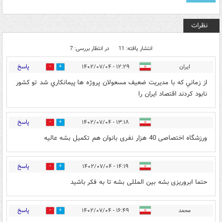
نظرات
انتشار یافته: 11
در انتظار بررسی: 7
پاسخ
اﻳﺮاﻥ
۱۲:۲۹ - ۱۴۰۲/۰۷/۰۴
0
0
اﺯ ﺯﻣﺎﻧﻲ ﻛﻪ ﺑﺎ ﻣﺪﻳﺮﻳﺖ ﺿﻌﻴﻒ ﻣﺴﻌﻮﻻﻥ ﭘﺮﻭﮊﻩ ﻫﺎ ﭘﻴﻤﺎﻧﻜﺎﺭﻱ ﺷﺪ ﺗﻮ ﻛﺸﻮﺭ
ﻧﺎﺑﻮﺩ ﻛﺮﺩﻧﺪ اﻗﺘﺼﺎﺩ اﻳﺮاﻥ ﺭا
پاسخ
۱۳:۱۸ - ۱۴۰۲/۰۷/۰۴
0
0
ورزشگاه اختصاصی 40 هزار نفری بانوان هم تکمیل بشه عالیه
پاسخ
۱۴:۱۹ - ۱۴۰۲/۰۷/۰۴
0
0
حتما ابروریزی بشه بین المللی بشه تا به فکر باشید
پاسخ
محمد
۱۶:۴۹ - ۱۴۰۲/۰۷/۰۴
0
0