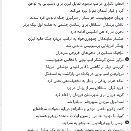
ادعای تکراری ترامپ درمورد تمایل ایران برای دستیابی به توافق
گرد و غبار آسمان قم را تیره می‌کند
وزیران صهیونیست خواستار از سرگیری جنگ نابودی غزه شدند
تلاش پزشکان استقلال برای رساندن چشمی به هفته اول لیگ برتر
بحران در راه‌آهن انگلیس ادامه دارد
هشدار نمایندگان جمهوری‌خواه به ترامپ درباره جنگ علیه ایران
وینگر آفریقایی پرسپولیس ماندنی شد
ترافیک سنگین در محورهای خروجی مازندران
درگیر شدن گردشگر اسپانیایی با نظامی صهیونیست
گزارشی دیگر از کاهش ذخایر کلیدی موشکی آمریکا
دروازه‌بان اسپانیایی در یک‌قدمی بازگشت به استقلال
تنگه هرمز ریاض را وادار به تخفیف‌دهی نفتی کرد
خرید گران استقلال سر از یونان درآورد
گربه جریان برق شهرستان فریمان را قطع کرد
استانبول میزبان سوپرجام اسپانیا شد
گفت وگوی تلفنی مودی و نتانیاهو درباره تحولات منطقه‌ای
کوبا: با تهدید نظامی از سوی ایالات متحده روبه‌رو هستیم
توسل رفیق آرژانتینی نتانیاهو به سرکوب
نشست خبری رئیس‌جمهور همزمان با روز خبرنگار برگزار می‌شود