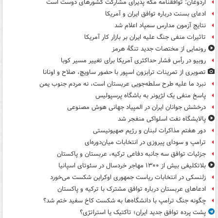
اردوغان: توافقنامه مکه پذیرای مشارکت کشورهای دوست است
ادعای بسنت درباره توافق ایران و آمریکا
نتایج آزمون مدارس سمپاد اعلام شد
تاثیرات منفی جنگ علیه ایران بر بازار کار آمریکا
رونمایی از مختصات جدید تنگۀ هرمز
روبیو در رأس فشار حداکثری آمریکا برای تغییر مسیر کوبا
تصویری از تمرینات ترابزون اسپور با حضور ساویچ، صلاح و اونانا
نبرد ما علیه طرح سلطه‌جویی عربستان است، نه مردم جنوب یمن
پاسخ منفی یک لژیونر به باشگاه پرسپولیس
درخشش جوانان ایران در المپیاد جهانی هوش مصنوعی
پالایشگاه نفت اسلواکی منفجر شد
دور هفتم مذاکرات لبنان و رژیم صهیونیستی
ترامپ و سودای پیروزی در انتخابات میان‌دوره‌ای
جزئیات توافق سه جانبه دفاعی ترکیه، عربستان و پاکستان
بلاتکلیفی بیش از ۱۳۰۰ مهاجر خردسال در سئوتای اسپانیا
زلنسکی در انتخابات ریاست جمهوری اوکراین شکست می‌خورد
ادعاهای عربستان درباره توافق مشترک با ترکیه و پاکستان
چگونه جنگ ترامپ با دانشگاه‌ها به شکست کاخ سفید ختم شد؟
پشت پرده توافق جدید ایران؛ تاکتیک یا استراتژی؟