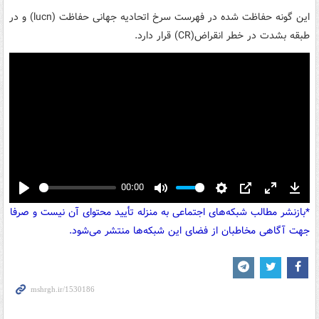
این گونه حفاظت شده در فهرست سرخ اتحادیه جهانی حفاظت (lucn) و در
طبقه بشدت در خطر انقراض(CR) قرار دارد.
00:00
Play
Mute
Settings
PIP
Enter
Down
*بازنشر مطالب شبکه‌های اجتماعی به منزله تأیید محتوای آن نیست و صرفا
fullscreen
جهت آگاهی مخاطبان از فضای این شبکه‌ها منتشر می‌شود.