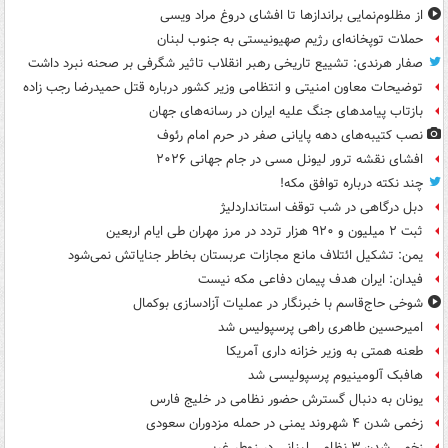
از مظلوم‌نمایی براندازها تا افشای دروغ مراد ویسی
حملات توپخانه‌ای رژیم صهیونیستی به جنوب لبنان
صفار هرندی: تشییع تاریخی رهبر انقلاب تاثیر شگرفی بر صحنه نبرد داشت
توضیحات معاون امنیتی و انتظامی وزیر کشور درباره قتل حمیدرضا رجب زاده
بازتاب پیامدهای جنگ علیه ایران در رسانه‌های جهان
نصب کتیبه‌های دهه پایانی صفر در حرم امام رئوف
افشای نقشه ترور لیونل مسی در جام جهانی ۲۰۲۶
چند نکته درباره توافق مکه!
دبل درگاهی در شب توقف استانداردلیژ
ثبت ۲ میلیون و ۹۲۰ هزار تردد در مرز مهران طی ایام اربعین
یمن: تشکیل ائتلاف مانع مجازات عربستان بخاطر جنایاتش نمی‌شود
فیدان: ایران هدف پیمان دفاعی مکه نیست
شوخی حاج‌قاسم با خبرنگار در عملیات آزادسازی بوکمال
امیرحسین طاهری راهی پرسپولیس شد
طعنه همتی به وزیر خزانه داری آمریکا
هافبک آلومینیوم پرسپولیسی شد
یونان به دنبال گسترش حضور نظامی در خلیج فارس
زخمی شدن ۴ شهروند یمنی در حمله مزدوران سعودی
زخمی شدن ۳ نظامی لبنانی در زوطر غربی