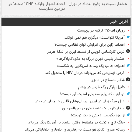
ای
هشدار نسبت به وفوع تندباد در تهران
لحظه انفجار جایگاه CNG "صحنه" در
دس
دوربین مداربسته
ات
آخرین اخبار
رویای اف-۳۵ ترکیه در بن‌بست
آمریکا نتوانست؛ دیگران هم نمی توانند
اهداف ژاپن برای افزایش توان نظامی چیست؟
ترس کارشناس کویتی از تسلط ایران بر تنگۀ هرمز
هشدار پلیس تهران بزرگ به «کودک‌بلاگرها»
اعتراف جالب یک رسانه آمریکایی به شکست
قرص آزمایشی که می‌تواند درمان HIV را متحول کند
شکار تمساح در مالزی
دلایل پارگی رگ خونی در چشم
توافق مکه برای سعودی امنیت آور نیست!
علل مرگ زنان در ایران؛ بیماری‌های قلبی همچنان در صدر
میدان‌داری یک دهه نودی در بین‌الحرمین
از غزه بگویید...! حتی با یک توییت!
جنگ تاج و تخت در منطقه؛ وقتی اعتماد به آمریکا رنگ می‌بازد
رسانه عبری: نتانیاهو دست به رفتارهای انتحاری انتخاباتی می‌زند