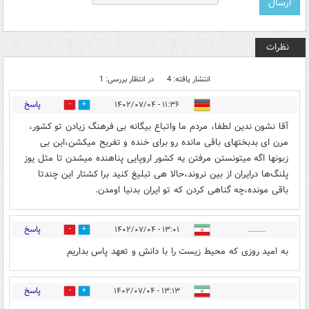
نظرات
انتشار یافته: 4
در انتظار بررسی: 1
پاسخ
۱۱:۳۶ - ۱۴۰۲/۰۷/۰۴
4
3
آقا نشون ندین لطفا، مردم ما واتباع بیگانه بی فرهنگ زیادن تو کشور،
مرن ای بدبختهای باقی مانده رو برای خنده و تفریح میکشن،این بی
زبونها اگه میتونستن مرفتن یه کشور اروپایی پناهنده میشدن تا مثل یوز
پلنگ‌ها درایران از بین نروند،حالا هی تبلیغ کنید برا کشتار این چندتا
باقی مونده،چه گناهی کردن که تو ایران بدنیا اومدن.
پاسخ
۱۳:۰۱ - ۱۴۰۲/۰۷/۰۴
.........
0
1
به امید روزی که محیط زیست را با دانش و تعهد پاس بداریم
پاسخ
۱۳:۱۳ - ۱۴۰۲/۰۷/۰۴
0
0