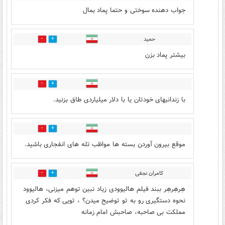
جواب دهنده سوختی و حتما پماد بمال
حمید
0
7
بیشتر پماد بزن
1
3
با زندانیهای خودتان یا با دلار میلیاردی طاق بزنید.
0
0
موقع بیرون آوردن بسته ها مواظب تله های انفجاری باشید.
کامران نجفی
1
8
هِرهِرهِر ببند فیلم هالیوودی زیاد نبین توهم میزنی، هالیوود
نحوه دستگیری رو به تو توضیح میدن؟ ، تویی که فکر کردی
مملکت بی صاحبه، صاحبش امام زمانه