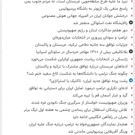
نبرد ما علیه طرح سلطه‌جویی عربستان است، نه مردم جنوب یمن
پاسخ منفی یک لژیونر به باشگاه پرسپولیس
درخشش جوانان ایران در المپیاد جهانی هوش مصنوعی
پالایشگاه نفت اسلواکی منفجر شد
دور هفتم مذاکرات لبنان و رژیم صهیونیستی
ترامپ و سودای پیروزی در انتخابات میان‌دوره‌ای
جزئیات توافق سه جانبه دفاعی ترکیه، عربستان و پاکستان
بلاتکلیفی بیش از ۱۳۰۰ مهاجر خردسال در سئوتای اسپانیا
زلنسکی در انتخابات ریاست جمهوری اوکراین شکست می‌خورد
ادعاهای عربستان درباره توافق مشترک با ترکیه و پاکستان
چگونه جنگ ترامپ با دانشگاه‌ها به شکست کاخ سفید ختم شد؟
پشت پرده توافق جدید ایران؛ تاکتیک یا استراتژی؟
ادعای تکراری ترامپ درمورد تمایل ایران برای دستیابی به توافق
گرد و غبار آسمان قم را تیره می‌کند
وزیران صهیونیست خواستار از سرگیری جنگ نابودی غزه شدند
تلاش پزشکان استقلال برای رساندن چشمی به هفته اول لیگ برتر
بحران در راه‌آهن انگلیس ادامه دارد
هشدار نمایندگان جمهوری‌خواه به ترامپ درباره جنگ علیه ایران
وینگر آفریقایی پرسپولیس ماندنی شد