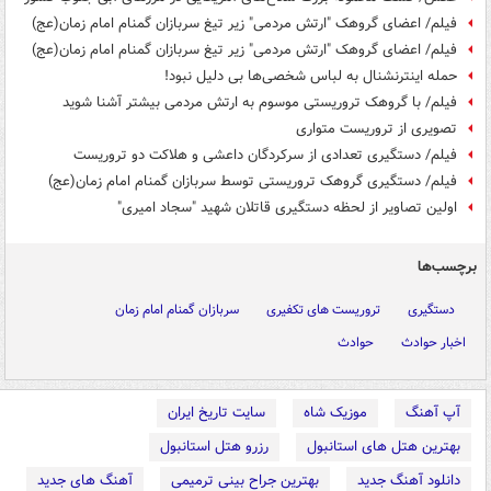
فیلم/ اعضای گروهک "ارتش مردمی" زیر تیغ سربازان گمنام امام زمان(عج)
فیلم/ اعضای گروهک "ارتش مردمی" زیر تیغ سربازان گمنام امام زمان(عج)
حمله اینترنشنال به لباس شخصی‌ها بی دلیل نبود!
فیلم/ با گروهک تروریستی موسوم به ارتش مردمی بیشتر آشنا شوید
تصویری از تروریست متواری
فیلم/ دستگیری تعدادی از سرکردگان داعشی و هلاکت دو تروریست
فیلم/ دستگیری گروهک تروریستی توسط سربازان گمنام امام زمان(عج)
اولین تصاویر از لحظه دستگیری قاتلان شهید "سجاد امیری"
برچسب‌ها
دستگیری
تروریست های تکفیری
سربازان گمنام امام زمان
اخبار حوادث
حوادث
آپ آهنگ
موزیک شاه
سایت تاریخ ایران
بهترین هتل های استانبول
رزرو هتل استانبول
دانلود آهنگ جدید
بهترین جراح بینی ترمیمی
آهنگ های جدید