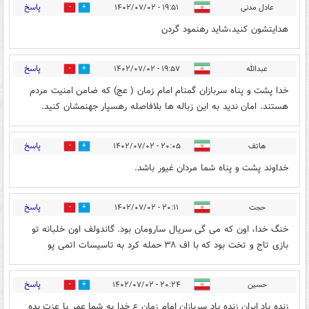
پاسخ
عادل مدنی
۱۹:۵۱ - ۱۴۰۲/۰۷/۰۲
1
0
هدایتشون کنید،شاید رهنمود گردن
پاسخ
عبدالله
۱۹:۵۷ - ۱۴۰۲/۰۷/۰۲
0
2
خدا پشت و پناه سربازان گمنام امام زمان ( عج) که ضامن امنیت مردم
هستند. امان ندید به این زباله ها بلافاصله رهسپار جهنمشان کنید.
پاسخ
هاتف
۲۰:۰۵ - ۱۴۰۲/۰۷/۰۲
0
2
خداوند پشت و پناه شما مردان غیور باشد.
پاسخ
حجت
۲۰:۱۱ - ۱۴۰۲/۰۷/۰۲
0
1
خنگ خدا، اون که می گی سریال سارومان بود. گاندولف اون خلبانه تو
بازی تاج و تخت بود که با اف ۳۸ حمله کرد به تاسیسات اتمی پو
پاسخ
حسین
۲۰:۲۴ - ۱۴۰۲/۰۷/۰۲
0
1
زنده باد ایران زنده باد سربازان امام زمان ع خدا به شما عمر با عزت بده