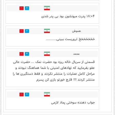
0
6
۱۸:۰۴ پدرت میونشون بود بی پدر شدی
هموطن
0
2
خخخخخخخ تروریست ببینی..........
محمد
0
6
قسمتی از سریال خاله ریزه بود حضرت نمک ... حضرت عالی
عفو بفرمایید که نهادهای امنیتی با شما هماهنگ نبودند و
مراحل کامل عملیات را منتشر نکردند و فقط دستگیری ها را
منتشر کردند !!! قارچ خورتو بازی کن پسرم
0
2
جواب دهنده سوختی پماد لازمی