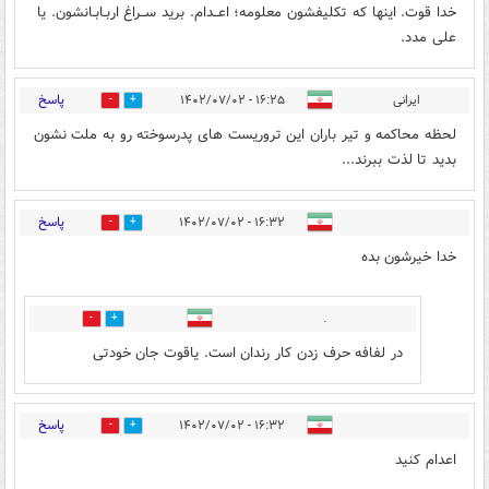
خدا قوت. اینها که تکلیفشون معلومه؛ اعــدام. برید ســراغ اربـابـانشون. یا
علی مدد.
پاسخ
ایرانی
۱۶:۲۵ - ۱۴۰۲/۰۷/۰۲
1
19
لحظه محاکمه و تیر باران این تروریست های پدرسوخته رو به ملت نشون
بدید تا لذت ببرند...
پاسخ
۱۶:۳۲ - ۱۴۰۲/۰۷/۰۲
1
12
خدا خیرشون بده
.
0
0
در لفافه حرف زدن کار رندان است. یاقوت جان خودتی
پاسخ
۱۶:۳۲ - ۱۴۰۲/۰۷/۰۲
0
1
اعدام کنید