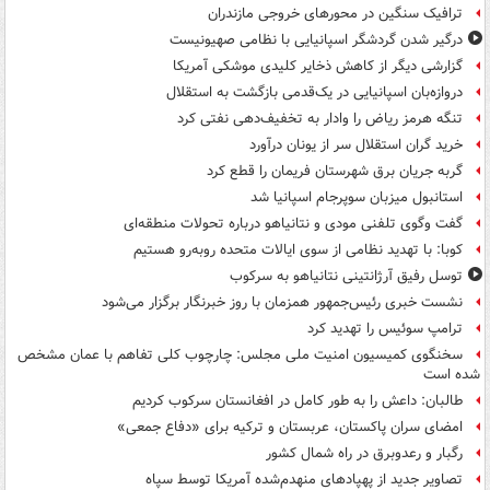
ترافیک سنگین در محورهای خروجی مازندران
درگیر شدن گردشگر اسپانیایی با نظامی صهیونیست
گزارشی دیگر از کاهش ذخایر کلیدی موشکی آمریکا
دروازه‌بان اسپانیایی در یک‌قدمی بازگشت به استقلال
تنگه هرمز ریاض را وادار به تخفیف‌دهی نفتی کرد
خرید گران استقلال سر از یونان درآورد
گربه جریان برق شهرستان فریمان را قطع کرد
استانبول میزبان سوپرجام اسپانیا شد
گفت وگوی تلفنی مودی و نتانیاهو درباره تحولات منطقه‌ای
کوبا: با تهدید نظامی از سوی ایالات متحده روبه‌رو هستیم
توسل رفیق آرژانتینی نتانیاهو به سرکوب
نشست خبری رئیس‌جمهور همزمان با روز خبرنگار برگزار می‌شود
ترامپ سوئیس را تهدید کرد
سخنگوی کمیسیون امنیت ملی مجلس: چارچوب کلی تفاهم با عمان مشخص
شده است
طالبان: داعش را به طور کامل در افغانستان سرکوب کردیم
امضای سران پاکستان، عربستان و ترکیه برای «دفاع جمعی»
رگبار و رعدوبرق در راه شمال کشور
تصاویر جدید از پهپادهای منهدم‌شده آمریکا توسط سپاه