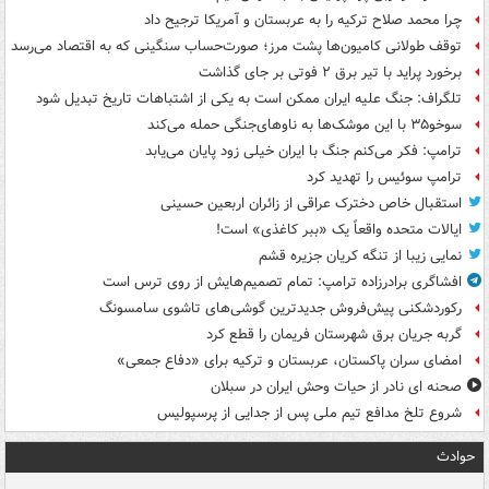
چرا محمد صلاح ترکیه را به عربستان و آمریکا ترجیح داد
توقف طولانی کامیون‌ها پشت مرز؛ صورت‌حساب سنگینی که به اقتصاد می‌رسد
برخورد پراید با تیر برق ۲ فوتی بر جای گذاشت
تلگراف: جنگ علیه ایران ممکن است به یکی از اشتباهات تاریخ تبدیل شود
سوخو۳۵ با این موشک‌ها به ناوهای‌جنگی حمله می‌کند
ترامپ: فکر می‌کنم جنگ با ایران خیلی زود پایان می‌یابد
ترامپ سوئیس را تهدید کرد
استقبال خاص دخترک عراقی از زائران اربعین حسینی
ایالات متحده واقعاً یک «ببر کاغذی» است!
نمایی زیبا از تنگه کریان جزیره قشم
افشاگری برادرزاده ترامپ: تمام تصمیم‌هایش از روی ترس است
رکوردشکنی پیش‌فروش جدیدترین گوشی‌های تاشوی سامسونگ
گربه جریان برق شهرستان فریمان را قطع کرد
امضای سران پاکستان، عربستان و ترکیه برای «دفاع جمعی»
صحنه ای نادر از حیات وحش ایران در سبلان
شروع تلخ مدافع تیم ملی پس از جدایی از پرسپولیس
حوادث