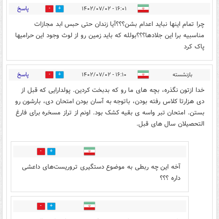
پاسخ
۱۶:۰۱ - ۱۴۰۲/۰۷/۰۲
1
18
چرا تمام اینها نباید اعدام بشن؟؟؟آیا زندان حتی حبس ابد مجازات
مناسبیه برا این جلادها؟؟؟بولله که باید زمین رو از لوث وجود این حرامیها
پاک کرد
پاسخ
بازنشسته
۱۶:۱۰ - ۱۴۰۲/۰۷/۰۲
17
1
خدا ازتون نگذره، بچه های ما رو که بدبخت کردین. پولدارایی که قبل از
دی هزارتا کلاس رفته بودن، باتوجه به آسان بودن امتحان دی، بارشون رو
بستن. امتحان تبر واسه ی بقیه کشک بود. اونم از تراز مسخره برای فارغ
التحصیلان سال های قبل.
0
2
آخه این چه ربطی به موضوع دستگیری تروریست‌های داعشی
داره ؟؟؟
0
3