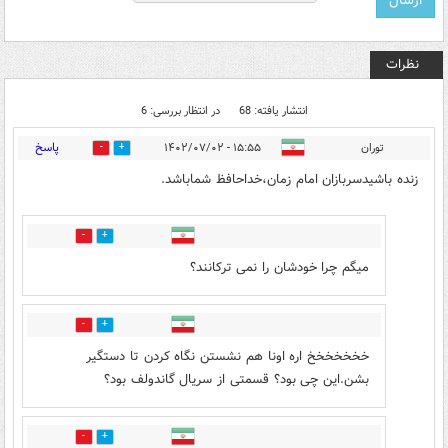
نظرات
انتشار یافته: 68
در انتظار بررسی: 6
پاسخ
توران
۱۵:۵۵ - ۱۴۰۲/۰۷/۰۲
4
66
زنده باشیدسربازان امام زمان،خداحافظ شماباشد.
0
3
میگم چرا خودشان را نمی ترکانند؟
62
9
خخخخخخخ اره اونا هم نشستن نگاه کردن تا دستگیر
بشن.این چی بود؟ قسمتی از سریال گاندولف بود؟
1
7