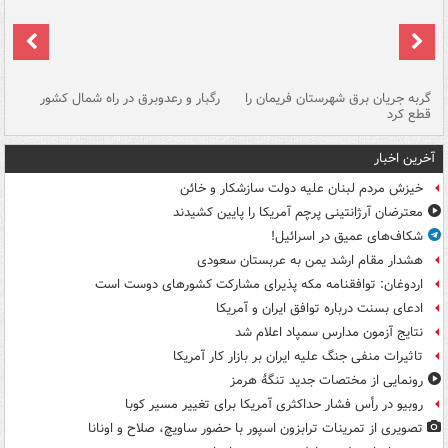
گربه جریان برق شهرستان فریمان را
رگبار و رعدوبرق در راه شمال کشور
قطع کرد
گذ
آخرین اخبار
خیزش مردم لبنان علیه دولت سازشکار و خائن
معترضان آرژانتینی پرچم آمریکا را پایین کشیدند
شکاف‌های عمیق در اسرائیل!
هشدار مقام ارشد یمن به عربستان سعودی
اردوغان: توافقنامه مکه پذیرای مشارکت کشورهای دوست است
ادعای بسنت درباره توافق ایران و آمریکا
نتایج آزمون مدارس سمپاد اعلام شد
تاثیرات منفی جنگ علیه ایران بر بازار کار آمریکا
رونمایی از مختصات جدید تنگۀ هرمز
روبیو در رأس فشار حداکثری آمریکا برای تغییر مسیر کوبا
تصویری از تمرینات ترابزون اسپور با حضور ساویچ، صلاح و اونانا