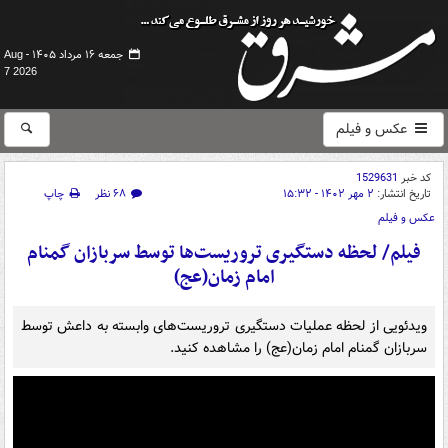
جمعه ۱۶ مرداد ۱۴۰۵ -
Aug
7 2026
عکس و فیلم
کد خبر
1529631
تاریخ انتشار:
۲ مهر ۱۴۰۲ - ۱۵:۳۲
۶۸ نظر
چاپ
عکس و فیلم
فیلم/ لحظه دستگیری تروریست‌ها توسط سربازان گمنام
امام زمان(عج)
ویدئویی از لحظه عملیات دستگیری تروریست‌های وابسته به داعش توسط
سربازان گمنام امام زمان(عج) را مشاهده کنید.