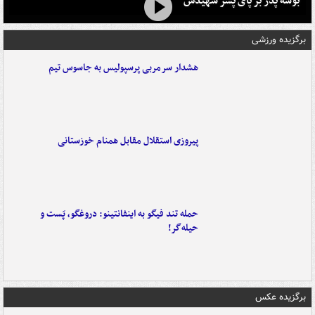
بوسه‌ پدر بر پای پسر شهیدش
برگزیده ورزشی
هشدار سرمربی پرسپولیس به جاسوس تیم
پیروزی استقلال مقابل همنام خوزستانی
حمله تند فیگو به اینفانتینو: دروغگو، پَست‌ و
حیله‌گر!
برگزیده عکس