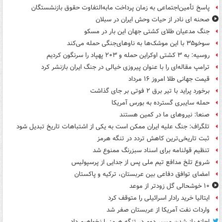
پاسخ تأمین‌اجتماعی به زمان پرداخت مابه‌التفاوت حقوق بازنشستگان
صحنه ای نادر از حیات وحش ایران در سبلان
جنگ مدعیان طلای کشتی جهان این بار در مسکو
سوخو۳۵ با این موشک‌ها به ناوهای‌جنگی حمله می‌کند
روسیه: به ۳ کشتی اوکراین حمله و ۲۰۳ پهپاد را سرنگون کردیم
ترامپ مقاله‌ای را با عنوان پیروزی خیالی در جنگ ایران بازنشر کرد
قیمت جهانی طلا امروز ۱۶ مرداد
برخورد پراید با تیر برق ۲ فوتی بر جای گذاشت
حمله سایبری گسترده به بورس آمریکا
صنعا: نیروهای ما در کمین‌ هستند
تلگراف: جنگ علیه ایران ممکن است به یکی از اشتباهات تاریخ تبدیل شود
ثبت تاریخی‌ترین کاهش تردد در تنگه هرمز
تنظیم قولنامه برای اسناد سبزرنگ ممنوع شد
شروع تلخ مدافع تیم ملی پس از جدایی از پرسپولیس
امضای توافق دفاعی بین عربستان، ترکیه و پاکستان
۱۰ خوشحالی گل زودتر از موعد
ایتالیا خرید رادار اسرائیلی را متوقف کرد
واردات نفت آمریکا از عربستان صفر شد
اجازه باز شدن مسیر دوم در تنگه هرمز را نخواهیم داد