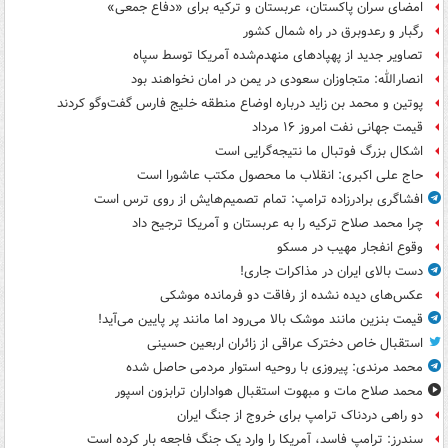
امضای سران پاکستان، عربستان و ترکیه برای «دفاع جمعی»
رگبار و رعدوبرق در راه شمال کشور
تصاویر جدید از پهپادهای منهدم‌شده آمریکا توسط سپاه
انصارالله: متجاوزان سعودی در یمن در امان نخواهند بود
پوتین و محمد بن زاید درباره اوضاع منطقه خلیج فارس گفت‌وگو کردند
قیمت جهانی نفت امروز ۱۶ مرداد
اشکال بزرگ فوتبال ما نتیجه‌گرایی است
حاج علی اکبری: انقلاب ما محصول مکتب عاشورا است
افشاگری برادرزاده ترامپ: تمام تصمیم‌هایش از روی ترس است
چرا محمد صلاح ترکیه را به عربستان و آمریکا ترجیح داد
وقوع انفجار مهیب در مسکو
دست بالای ایران در مذاکرات جاری!
عکس‌های دیده نشده از رفاقت دو فرمانده‌ موشکی
قیمت بنزین مانند موشک بالا می‌رود اما مانند پر پایین می‌آید!
استقبال خاص دخترک عراقی از زائران اربعین حسینی
محمد مرندی: پیروزی با روحیه استوار مردمی حاصل شده
محمد صلاح مات و مبهوت استقبال هواداران ترابزون اسپور
دو راهی دردناک ترامپ برای خروج از جنگ ایران
سندرز: ترامپ فاسد، آمریکا را وارد یک جنگ فاجعه بار کرده است