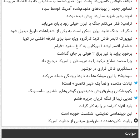
توقف طولانی کامیون‌ها پشت مرز؛ صورت‌حساب سنگینی که به اقتصاد می‌رسد
تصاویر جدید از پهپادهای منهدم‌شده آمریکا توسط سپاه
آنچه رهبر شهید سال‌ها پیش دیده بودند
ترامپ: فکر می‌کنم جنگ با ایران خیلی زود پایان می‌یابد
تلگراف: جنگ علیه ایران ممکن است به یکی از اشتباهات تاریخ تبدیل شود
نیویورک تایمز فاش کرد: کارگروه ویژه سیا برای تفرقه افکنی در کوبا
هشدار افسر ارشد آمریکایی به کاخ سفید +فیلم
برخورد پراید با تیر برق ۲ فوتی بر جای گذاشت
چرا محمد صلاح ترکیه را به عربستان و آمریکا ترجیح داد
دستگیری قاتل فراری در نوشهر
سوخو۳۵ با این موشک‌ها به ناوهای‌جنگی حمله می‌کند
ایالات متحده واقعاً یک «ببر کاغذی» است!
رکوردشکنی پیش‌فروش جدیدترین گوشی‌های تاشوی سامسونگ
نمایی زیبا از تنگه کریان جزیره قشم
باید افراد کارآمدتر را به کار گرفت
این دیپلماسی نمایشی، شکست خورده است
روایت تکان‌دهنده دانش‌آموز مینابی از جنایت آمریکا
حوادث