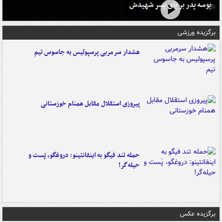
بوسه‌ پدر بر پای پسر شهیدش
برگزیده ورزشی
هشدار سرمربی پرسپولیس به جاسوس تیم
پیروزی استقلال مقابل همنام خوزستانی
حمله تند فیگو به اینفانتینو: دروغگو، پَست‌ و
حیله‌گر!
برگزیده عکس