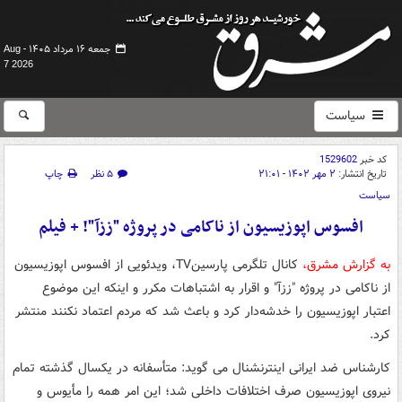
جمعه ۱۶ مرداد ۱۴۰۵ -
Aug
7 2026
سیاست
کد خبر
1529602
تاریخ انتشار:
۲ مهر ۱۴۰۲ - ۲۱:۰۱
۵ نظر
چاپ
سیاست
افسوس اپوزیسیون از ناکامی در پروژه "ززآ"! + فیلم
به گزارش مشرق،
کانال تلگرمی پارسینTV، ویدئویی از افسوس اپوزیسیون
از ناکامی در پروژه "ززآ" و اقرار به اشتباهات مکرر و اینکه این موضوع
اعتبار اپوزیسیون را خدشه‌دار کرد و باعث شد که مردم اعتماد نکنند منتشر
کرد.
کارشناس ضد ایرانی اینترنشنال می گوید: متأسفانه در یکسال گذشته تمام
نیروی اپوزیسیون صرف اختلافات داخلی شد؛ این امر همه را مأیوس و