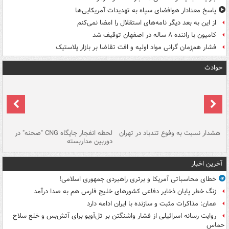
پاسخ معنادار هوافضای سپاه به تهدیدات آمریکایی‌ها
از این به بعد دیگر نامه‌های استقلال را امضا نمی‌کنم
کامیون با راننده ۸ ساله در اصفهان توقیف شد
فشار هم‌زمان گرانی مواد اولیه و افت تقاضا بر بازار پلاستیک
حوادث
ای
هشدار نسبت به وفوع تندباد در تهران
لحظه انفجار جایگاه CNG "صحنه" در
دس
دوربین مداربسته
ات
آخرین اخبار
خطای محاسباتی آمریکا و برتری راهبردی جمهوری اسلامی!
زنگ خطر پایان ذخایر دفاعی کشورهای خلیج فارس هم به صدا درآمد
عمان: مذاکرات مثبت و سازنده با ایران ادامه دارد
روایت رسانه اسرائیلی از فشار واشنگتن بر تل‌آویو برای آتش‌بس و خلع سلاح
حماس