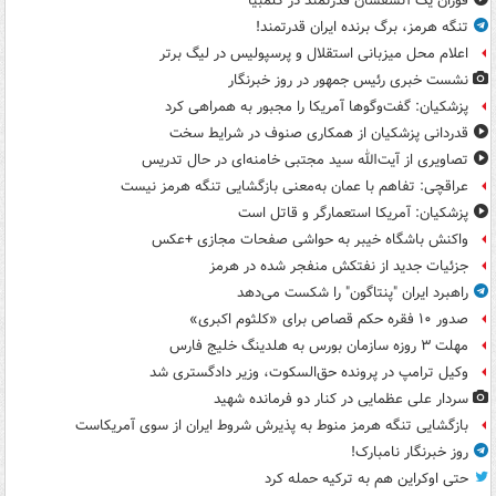
فوران یک آتشفشان قدرتمند در کلمبیا
تنگه هرمز، برگ برنده ایران قدرتمند!
اعلام محل میزبانی استقلال و پرسپولیس در لیگ برتر
نشست خبری رئیس جمهور در روز خبرنگار
پزشکیان: گفت‌وگوها آمریکا را مجبور به همراهی کرد
قدردانی پزشکیان از همکاری صنوف در شرایط سخت
تصاویری از آیت‌الله سید مجتبی خامنه‌ای در حال تدریس
عراقچی: تفاهم با عمان به‌معنی بازگشایی تنگه هرمز نیست
پزشکیان: آمریکا استعمارگر و قاتل است
واکنش باشگاه خیبر به حواشی صفحات مجازی +عکس
جزئیات جدید از نفتکش منفجر شده در هرمز
راهبرد ایران "پنتاگون" را شکست می‌دهد
صدور ۱۰ فقره حکم قصاص برای «کلثوم اکبری»
مهلت ۳ روزه سازمان بورس به هلدینگ خلیج فارس
وکیل ترامپ در پرونده حق‌السکوت، وزیر دادگستری شد
سردار علی عظمایی در کنار دو فرمانده شهید
بازگشایی تنگه هرمز منوط به پذیرش شروط ایران از سوی آمریکاست
روز خبرنگار نامبارک!
حتی اوکراین هم به ترکیه حمله کرد