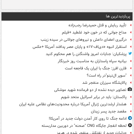
پربازدیدترین ها
تأیید ربایش و قتل حمیدرضا رجب‌زاده
مداح جوانی که در خون خود غلطید +فیلم
درگیری اعضای داعش و نیروهای جولانی در سیده زینب
استقرار انبوه «دی‌اف‑۱۷» و پایان عصر پدافند آمریکا +عکس
پزشکیان: جنایات امروز واشنگتن را هم محکوم کنید
بیانیه سپاه پاسداران به مناسبت روز خبرنگار
فارن افرز: جنگ با ایران یک فاجعه است
"سوپر ال‌نینو"در راه است؟
پالایشگاه سیزران منفجر شد
تصاویر دیده‌ نشده از دو فرمانده شهید موشکی
پاکستان: باید در برابر اسرائیل متحد شویم
هشدار ارشدترین ژنرال آمریکا درباره محدودیت‌های نظامی علیه ایران
مقصد جدید پسر زیدان
ادامه جنگ تا روی کار آمدن دولت جدید در آمریکا!
لحظه انفجار جایگاه CNG "صحنه" در دوربین مداربسته
جزئیات جدید از نفتکش منفجر شده در هرمز