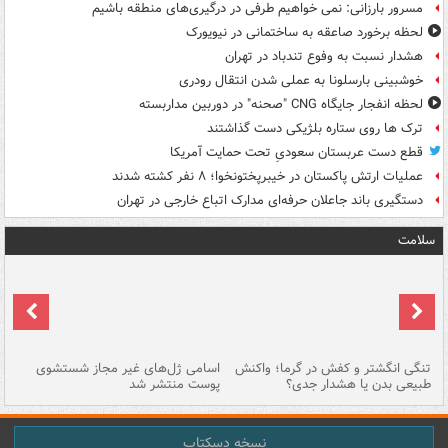
مسرور بارزانی: نمی خواهیم طرفی در درگیری‌های منطقه باشیم
لحظه برخورد صاعقه به ساختمانی در نیویورک
هشدار نسبت به وفوع تندباد در تهران
خوشبینی بارسلونا به عملی شدن انتقال رودری
لحظه انفجار جایگاه CNG "صحنه" در دوربین مداربسته
ترک ها روی ستاره بلژیکی دست گذاشتند
قطع دست عربستان سعودیِ تحت حمایت آمریکا
عملیات ارتش پاکستان در خیبرپختونخوا؛ ۸ نفر کشته شدند
دستگیری باند جاعلان حرفه‌ای مدارک اتباع خارجی در تهران
سلامت
تنگی انگشتر و کفش در گرما؛ واکنش
اسامی ژل‌های غیر مجاز شستشوی
مر
طبیعی بدن یا هشدار جدی؟
پوست منتشر شد
نسخه دسکتاپ