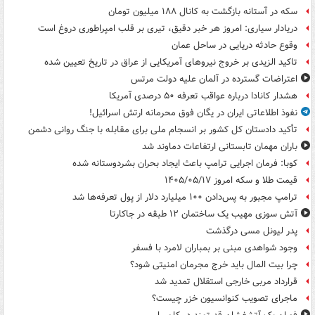
سکه در آستانه بازگشت به کانال ۱۸۸ میلیون تومان
دریادار سیاری: امروز هر خبر دقیق، تیری بر قلب امپراطوری دروغ است
وقوع حادثه دریایی در ساحل عمان
تاکید الزیدی بر خروج نیروهای آمریکایی از عراق در تاریخ تعیین شده
اعتراضات گسترده در آلمان علیه دولت مرتس
هشدار کانادا درباره عواقب تعرفه ۵۰ درصدی آمریکا
نفوذ اطلاعاتی ایران در یگان فوق محرمانه ارتش اسرائیل!
تأکید دادستان کل کشور بر انسجام ملی برای مقابله با جنگ روانی دشمن
باران مهمان تابستانی ارتفاعات دماوند شد
کوبا: فرمان اجرایی ترامپ باعث ایجاد بحران بشردوستانه شده
قیمت طلا و سکه امروز ۱۴۰۵/۰۵/۱۷
ترامپ مجبور به پس‌دادن ۱۰۰ میلیارد دلار از پول تعرفه‌ها شد
آتش سوزی مهیب یک ساختمان ۱۲ طبقه در جاکارتا
پدر لیونل مسی درگذشت
وجود شواهدی مبنی بر بمباران لامرد با فسفر
چرا بیت المال باید خرج مجرمان امنیتی شود؟
قرارداد مربی خارجی استقلال تمدید شد
ماجرای تصویب کنوانسیون خزر چیست؟