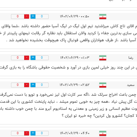
۰۰:۵۰ - ۱۴۰۲/۰۶/۲۹
0
0
م اقای تاج کاش میزاشتید تیم اول لیگ در لیگ آسیا حضور داشته باشد ،شما واقای
سازی بدترین جفاء را کردید والان استقلال باید نظاره گر رقابت تیمهای پایینتر از
آسیا باشد ،از طرف هواداران واقعی فوتبال پاک هیچوقت بخشیده نخواهید شد .
رضا
۰۱:۰۳ - ۱۴۰۲/۰۶/۲۹
0
0
در این چند روز خیلی لمپن بازی در آورد و شخصیت حقوقی باشگاه را به بازی گرفت
سعید
۰۲:۵۲ - ۱۴۰۲/۰۶/۲۹
0
0
من باعث اخراج سرلک شد ،اگه سر کارت اول لیز نمی‌خورد و توپو با دست نمی‌گرفت
 گل پیش نیاد ،همه چیز به خوبی تموم میشد ، نباید پایتخت کشوری با این قدمت 
وت عظیم انسانی و زیر زمینی و معدنی یه استادیوم آبرو مند با چمن خوب داشته با
 کجان؟ کشورو ول کردین؟ چه خبره تو ایران ؟
۰۴:۴۰ - ۱۴۰۲/۰۶/۲۹
0
0