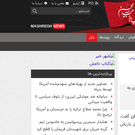
RSS
آرشیو
تماس با ما
دربارهٔ ما
MASHREGH
NEWS
یلم
دیدگاه
پیوندها
بازار
اپ
پربازدیدترین ها
تصاویر جدید از پهپادهای منهدم‌شده آمریکا
توسط سپاه
سامانه ضد موشکی لیزری؛ از بلوف سیاسی تا
واقعیت میدانی
چرا محمد صلاح ترکیه را به عربستان و آمریکا
ترجیح داد
ان
گفت:
هشدار سرمربی پرسپولیس به جاسوس تیم
ر بازیکن
گربه جریان برق شهرستان فریمان را قطع کرد