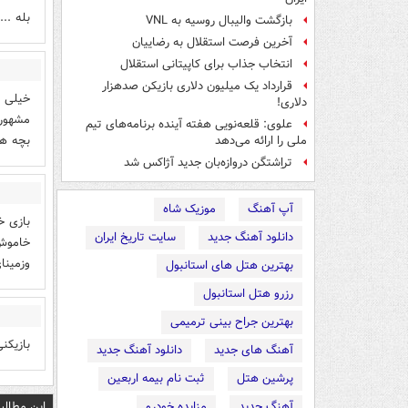
بله ..
بازگشت والیبال روسیه به VNL
آخرین فرصت استقلال به رضاییان
انتخاب جذاب برای کاپیتانی استقلال
قرارداد یک میلیون دلاری بازیکن صدهزار
خیلی ت
دلاری!
مشهور 
علوی: قلعه‌نویی هفته آینده برنامه‌های تیم
بچه ها
ملی را ارائه می‌دهد
تراِشتگن دروازه‌بان جدید آژاکس شد
آپ آهنگ
موزیک شاه
دانلود آهنگ جدید
سایت تاریخ ایران
خاموش 
وزمینای
بهترین هتل های استانبول
رزرو هتل استانبول
بهترین جراح بینی ترمیمی
بازیکنی‌
آهنگ های جدید
دانلود آهنگ جدید
پرشین هتل
ثبت نام بیمه اربعین
این مطالب
آهنگ جدید
مزایده خودرو