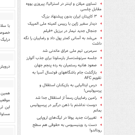
تساوی میلان و اینتر در استرالیا/ پیروزی یووه
مقابل چلسی
۳ کاپیتان ایران بدون پیشنهاد بزرگ
دیدار سفیر ژاپن با رییس کمیته ملی المپیک
با سلا
جنجال جدید نیمار در برزیل +فیلم
خصوصی 
می‌شد به آسانی کمتر پول داد و رضاییان را نگه
درلیگ 
داشت
سرمربی تیم ملی عراق ماندنی شد
جلسه سرنوشت‌ساز بارسلونا برای جذب آلوارز
صعود هانیه رستمیان به رده پنجم جهان
درویش 
بازگشت جام باشگاههای فوتسال آسیا به
تقویم AFC
درس ایتالیایی‌ به بازیکنان استقلال و
پرسپولیس!
همین چ
رامین رضاییان رسماً از استقلال جدا شد
موقعیت
دوست نداشتم با ذهن درگیر در پرسپولیس
این ثر
بمانم
مسئولا
تغییرات جدید یوفا در لیگ‌های اروپایی
دست رد وینیسیوس به حقوقی هم سطح
رونالدو!