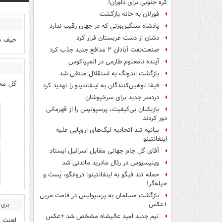
کره جنوبی برای داوران!
فورلان به خانه بازگشت
پادشاه سنگین‌وزنی که در جهان رقیب ندارد
دشان از دست عربستان فرار کرد
حیف شد
صنعت‌نفت آبادان ۲ مدافع جدید جذب کرد
آینده نامعلوم طارمی در المپیاکوس
بازگشت اندونگ به استقلال منتفی شد
گل محم
فیفا توهین‌کنندگان به اینفانتینو را تهدید کرد
دردسر جدید برای سرخپوشان
بازیکنان بی‌کیفیت، پرسپولیس را از قهرمانی
دور کردند
بیانیه تند اتحادیه لیگ‌های اروپایی علیه
اینفانتینو
آقای گل جام جهانی مقابل اسرائیل ایستاد
وینیسیوس در رئال مادرید ماندنی شد
حمله تند فیگو به اینفانتینو: دروغگو، پَست‌ و
حیله‌گر!
بازگشت مسلمان به پرسپولیس در قامت مربی
+عکس
پری مجر
تیم جدید امید عالیشاه مشخص شد +عکس
لعنت خ