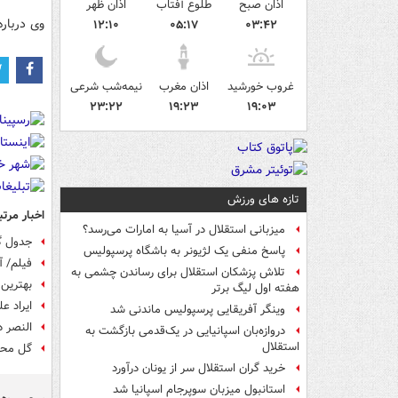
اذان صبح
طلوع آفتاب
اذان ظهر
وی دربار
۱۲:۱۰
۰۵:۱۷
۰۳:۴۲
غروب خورشید
اذان مغرب
نیمه‌شب شرعی
۲۳:۲۲
۱۹:۲۳
۱۹:۰۳
تازه های ورزش
اخبار مرتب
میزبانی استقلال در آسیا به امارات می‌رسد؟
جدول گر
پاسخ منفی یک لژیونر به باشگاه پرسپولیس
فیلم/ آ
تلاش پزشکان استقلال برای رساندن چشمی به
بهترین 
هفته اول لیگ برتر
ایراد ع
وینگر آفریقایی پرسپولیس ماندنی شد
النصر د
دروازه‌بان اسپانیایی در یک‌قدمی بازگشت به
استقلال
گل محمد
خرید گران استقلال سر از یونان درآورد
استانبول میزبان سوپرجام اسپانیا شد