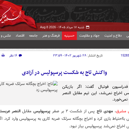
شنبه ۱۷ مرداد ۱۴۰۵ -
Aug 8 2026
ی
دفاع و امنیت
جهاد و مقاومت
حسینیه
فرهنگ و هنر
جامعه
اقتصاد
عکس و ف
1528
تاریخ انتشار:
۲۸ شهریور ۱۴۰۲ - ۲۳:۵۹
۱۶ نظر
چ
واکنش تاج به شکست پرسپولیس در آزادی
دراسیون فوتبال گفت: اگر بازیکن
س اخراج نمی‌شد، این تیم مقابل النصر
می‌خورد.
ش مشرق
،
مهدی تاج
پس از شکست ۲ بر صفر
پرسپولیس
مقابل
النصر عربست
بااحتیاط بازی کرد و اخراج بچگانه سرلک ضربه کاری به پرسپولیس وارد کرد. اگ
 اخراج نمی‌شد پرسپولیس بباز نبود.