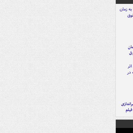
مان
وق
یراندازی
فیلم