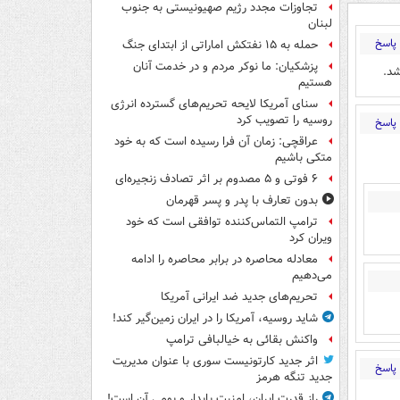
تجاوزات مجدد رژیم صهیونیستی به جنوب
لبنان
پاسخ
حمله به ۱۵ نفتکش‌ اماراتی از ابتدای جنگ
پزشکیان: ما نوکر مردم و در خدمت آنان
شد.
هستیم
سنای آمریکا لایحه تحریم‌های گسترده انرژی
روسیه را تصویب کرد
پاسخ
عراقچی: زمان آن فرا رسیده است که به خود
متکی باشیم
۶ فوتی و ۵ مصدوم بر اثر تصادف زنجیره‌ای
بدون تعارف با پدر و پسر قهرمان
ترامپ التماس‌کننده توافقی است که خود
ویران کرد
معادله محاصره در برابر محاصره را ادامه
می‌دهیم
تحریم‌های جدید ضد ایرانی آمریکا
شاید روسیه، آمریکا را در ایران زمین‌گیر کند!
واکنش بقائی به خیالبافی ترامپ
اثر جدید کارتونیست سوری با عنوان مدیریت
پاسخ
جدید تنگه هرمز
راز قدرت ایران، امنیت پایدار و بومی آن است!