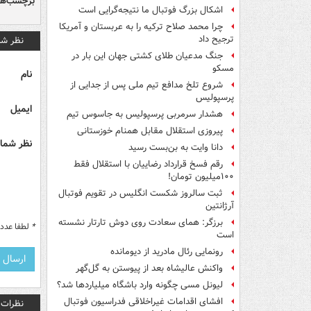
برچسب‌ها
اشکال بزرگ فوتبال ما نتیجه‌گرایی است
چرا محمد صلاح ترکیه را به عربستان و آمریکا
ترجیح داد
نظر شم
جنگ مدعیان طلای کشتی جهان این بار در
مسکو
نام
شروع تلخ مدافع تیم ملی پس از جدایی از
پرسپولیس
ایمیل
هشدار سرمربی پرسپولیس به جاسوس تیم
پیروزی استقلال مقابل همنام خوزستانی
نظر شما 
دانا وایت به بن‌بست رسید
رقم فسخ قرارداد رضاییان با استقلال فقط
۱۰۰میلیون تومان!
ثبت سالروز شکست انگلیس در تقویم فوتبال
آرژانتین
برزگر: همای سعادت روی دوش تارتار نشسته
*
لطفا عدد م
است
رونمایی رئال مادرید از دیومانده
واکنش عالیشاه بعد از پیوستن به گل‌گهر
لیونل مسی چگونه وارد باشگاه میلیاردها شد؟
افشای اقدامات غیراخلاقی فدراسیون فوتبال
نظرات