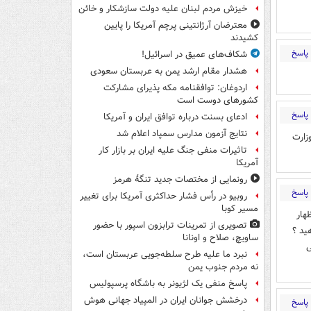
خیزش مردم لبنان علیه دولت سازشکار و خائن
معترضان آرژانتینی پرچم آمریکا را پایین
کشیدند
پاسخ
شکاف‌های عمیق در اسرائیل!
هشدار مقام ارشد یمن به عربستان سعودی
اردوغان: توافقنامه مکه پذیرای مشارکت
کشورهای دوست است
پاسخ
ادعای بسنت درباره توافق ایران و آمریکا
نتایج آزمون مدارس سمپاد اعلام شد
زارت
تاثیرات منفی جنگ علیه ایران بر بازار کار
آمریکا
رونمایی از مختصات جدید تنگۀ هرمز
پاسخ
روبیو در رأس فشار حداکثری آمریکا برای تغییر
مسیر کوبا
هار
تصویری از تمرینات ترابزون اسپور با حضور
ید ؟
ساویچ، صلاح و اونانا
ی
نبرد ما علیه طرح سلطه‌جویی عربستان است،
نه مردم جنوب یمن
پاسخ منفی یک لژیونر به باشگاه پرسپولیس
درخشش جوانان ایران در المپیاد جهانی هوش
پاسخ