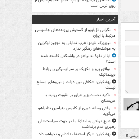
افشاگری برادرزاده ترامپ: تمام تصمیم‌هایش از
روی ترس است
آخرین اخبار
نگرانی تل‌آویو از گسترش پرونده‌های جاسوسی
مرتبط با ایران
نیویورک تایمز: غرب تمایلی به تجهیز اوکراین
به موشک‌های رهگیر ندارد
آیا از نفوذ نتانیاهو در واشنگتن کاسته شده
است؟
توافق پرو و مکزیک بر سر ازسرگیری روابط
دیپلماتیک
پزشکیان: شکافی بین دولت و نیروهای مسلح
نیست
تاکید نخست‌وزیر عراق بر تقویت روابط با
عربستان
وقتی رسانه عبری از کابوس بنیامین نتانیاهو
می‌گوید
هیچ دولتی به اندازۀ ما در جهت سیاست‌های
رهبری قدم برنداشت
پزشکیان: هرگز استعفا نداده‌ام و نخواهم داد
بررسی: 5