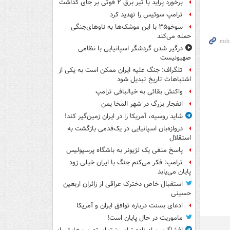
برخورد پراید با تیر برق ۲ فوتی بر جای گذاشت
ترامپ سوئیس را تهدید کرد
سوخو۳۵ با این موشک‌ها به ناوهای‌جنگی
حمله می‌کند
درگیر شدن گردشگر اسپانیایی با نظامی
صهیونیست
تلگراف: جنگ علیه ایران ممکن است به یکی از
اشتباهات تاریخ تبدیل شود
واکنش بقائی به خیالبافی ترامپ
انفجار بزرگ در شهر المخا یمن
شاید روسیه، آمریکا را در ایران زمین‌گیر کند!
دروازه‌بان اسپانیایی در یک‌قدمی بازگشت به
استقلال
پاسخ منفی یک لژیونر به باشگاه پرسپولیس
ترامپ: فکر می‌کنم جنگ با ایران خیلی زود
پایان می‌یابد
استقبال خاص دخترک عراقی از زائران اربعین
حسینی
ادعای بسنت درباره توافق ایران و آمریکا
ماموریت در حال پایان است!