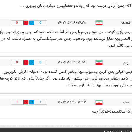
. اگه چمن آزادی درست بود که رونالدو هفتاییتون میکرد بابای پیروزی ...
فرهنگ
۱۴:۲۸ - ۱۴۰۲/۰۶/۲۹
0
0
رسو بازی کردند، من خودم پرسپولیسی ام اما معتقدم خود کم بینی و بزرگ بینی باز
النصر بچه هارا ترسانده بود. وضعیت چمن هم سرشگستکی به همراه داشت که در ب
 بی تاثیر نبود.
ح م
۱۴:۵۳ - ۱۴۰۲/۰۶/۲۹
0
0
بازی خیلی خیلی بدی کردن پرسپولیسیها اینقدر کسل کننده بود۲۰دقیقه اخرش تلویزیون
کردم اینقدر بدبازی کردن کی بهشون یاد داده بود، اگر چندتآ بازی کن ازتو کوچه ها
 خاکی اورده بودن بهتراز اینا بازی میکردن
سعید
۱۶:۴۳ - ۱۴۰۲/۰۶/۲۹
1
1
که‌‌‌اصلا‌نمیدونه‌فوتبال‌چیه‌
 را از دست ندهید....