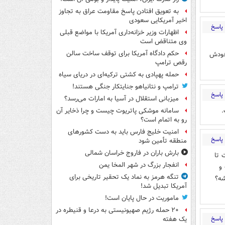
به تعویق افتادن پاسخ مقاومت عراق به تجاوز
اخیر آمریکایی سعودی
پاسخ
اظهارات وزیر خزانه‌داری آمریکا با مواضع قبلی
وی متناقض است
حکم دادگاه آمریکا برای توقف ساخت سالن
 خودش
رقص ترامپ
حمله پهپادی به کشتی ترکیه‌ای در دریای سیاه
ترامپ و نتانیاهو جنایتکار جنگی هستند!
پاسخ
میزبانی استقلال در آسیا به امارات می‌رسد؟
.
سامانه موشکی پاتریوت چیست و چرا ذخایر آن
رو به اتمام است؟
امنیت خلیج فارس باید به دست کشورهای
پاسخ
منطقه تأمین شود
بارش باران در فاروج خراسان شمالی
 تا
انفجار بزرگ در شهر المخا یمن
و
تنگه هرمز به نماد یک تحقیر تاریخی برای
شه؟
آمریکا تبدیل شد!
ماموریت در حال پایان است!
۲۰ حمله رژیم صهیونیستی به درعا و قنیطره در
پاسخ
یک هفته