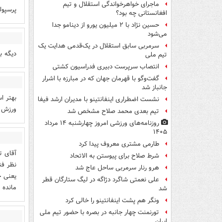
ماجرای خواهرخواندگی استقلال و تیم
پرسپول
افغانستانی چه بود؟
حسین نژاد با ۲ میلیون یورو از دینامو جدا
می‌شود
سرمربی سابق استقلال در یک‌قدمی هدایت یک
دیگه ب
تیم ملی
انتصاب سرپرست دبیری فدراسیون کشتی
گفت‌وگو با قهرمان جهان که در مبارزه با اشرار
جانباز شد
بهتر ا
نشست اضطراری اینفانتینو با مدیران ارشد فیفا
ورزش ن
تیم بعدی محمد صلاح مشخص شد
روزنامه‌های ورزشی امروز چهارشنبه ۱۴ مرداد
۱۴۰۵
طارمی مشتری معروف پیدا کرد
آقای ت
شرط صلاح برای پیوستن به الاتحاد
نظر فن
هرو رنار سرمربی ساحل عاج شد
یعنی ج
علی نعمتی شاگرد دژاگه در لیگ ستارگان قطر
مانده 
شد
ونگر هم پشت اینفانتینو را خالی کرد
تورنمنت چهار جانبه در بصره با حضور تیم ملی
ایران