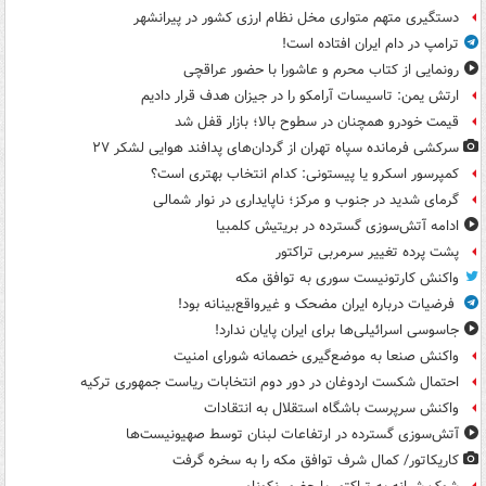
دستگیری متهم متواری مخل نظام ارزی کشور در پیرانشهر
ترامپ در دام ایران افتاده است!
رونمایی از کتاب محرم و عاشورا با حضور عراقچی
ارتش یمن: تاسیسات آرامکو را در جیزان هدف قرار دادیم
قیمت خودرو همچنان در سطوح بالا؛ بازار قفل شد
سرکشی فرمانده سپاه تهران از گردان‌های پدافند هوایی لشکر ۲۷
کمپرسور اسکرو یا پیستونی: کدام انتخاب بهتری است؟
گرمای شدید در جنوب و مرکز؛ ناپایداری در نوار شمالی
ادامه آتش‌سوزی گسترده در بریتیش کلمبیا
پشت پرده تغییر سرمربی تراکتور
واکنش کارتونیست سوری به توافق مکه
فرضیات درباره ایران مضحک و غیرواقع‌بینانه بود!
جاسوسی اسرائیلی‌ها برای ایران پایان ندارد!
واکنش صنعا به موضع‌گیری خصمانه شورای امنیت
احتمال شکست اردوغان در دور دوم انتخابات ریاست جمهوری ترکیه
واکنش سرپرست باشگاه استقلال به انتقادات
آتش‌سوزی گسترده در ارتفاعات لبنان توسط صهیونیست‌ها
کاریکاتور/ کمال شرف توافق مکه را به سخره گرفت