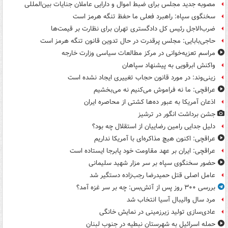
مصوبه جدید مجلس برای ضبط اموال و دارایی عاملان جنایات بین‌المللی
سخنگوی سپاه: راهبرد فعلی ما حفظ تنگه هرمز است
ضرب‌الاجل رئیس کل دادگستری تهران برای نظارت بر قیمت‌ها
حاجی‌بابایی: مجلس پرقدرت در حال تدوین قانون تنگه هرمز است
مراسم تعزیه‌خوانی در مرکز مطالعات سیاسی وزارت خارجه
واکنش ابرقویی به پیشنهاد سپاهان
زینی‌وند: در مورد قانون حجاب تغییری ایجاد نشده است
عراقچی: ما نه فراموش می‌کنیم نه می‌بخشیم
اذعان آمریکا به عبور ده‌ها کشتی از محاصره ایران
جشن برداشت انگور در ترشیز
دلیل جدایی رامین رضاییان از استقلال چه بود؟
عراقچی: اکنون هیچ مذاکره‌ای با آمریکا نداریم
عراقچی: ایران بر عهد مقاومت خود پابرجا ایستاده است
حضور سخنگوی سپاه بر سر مزار شهید سلیمانی
عامل اصلی قتل حمیدرضا رجب‌زاده دستگیر شد
بررسی ۳۰۰ روز پس از آتش‌بس: چه بر سر غزه آمد؟
مرد سال والیبال آسیا انتخاب شد
عادی‌سازی تولید زیرزمینی در نمایش خانگی
حمله اسرائیل به شهرستان نبطیه در جنوب لبنان