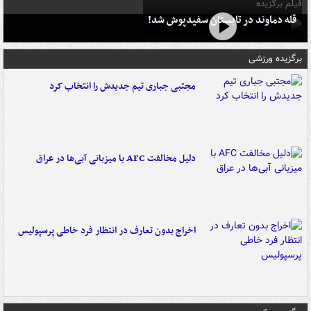
فیلم برگزیده
قله دماوند در تابستان سفیدپوش شد!
برگزیده ورزشی
مجتبی جباری تیم جدیدش را انتخاب کرد
دلیل مخالفت AFC با میزبانی آبی‌ها در عراق
اخراج بدون تعارف در انتظار فرد خاطی پرسپولیس