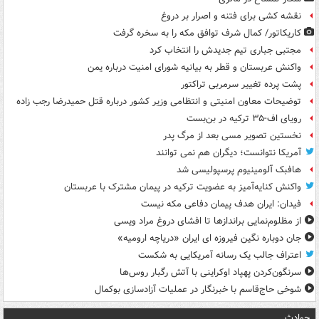
نقشه کشی برای فتنه و اصرار بر دروغ
کاریکاتور/ کمال شرف توافق مکه را به سخره گرفت
مجتبی جباری تیم جدیدش را انتخاب کرد
واکنش عربستان و قطر به بیانیه شورای امنیت درباره یمن
پشت پرده تغییر سرمربی تراکتور
توضیحات معاون امنیتی و انتظامی وزیر کشور درباره قتل حمیدرضا رجب زاده
رویای اف-۳۵ ترکیه در بن‌بست
نخستین تصویر مسی بعد از مرگ پدر
آمریکا نتوانست؛ دیگران هم نمی توانند
هافبک آلومینیوم پرسپولیسی شد
واکنش کنایه‌آمیز به عضویت ترکیه در پیمان مشترک با عربستان
فیدان: ایران هدف پیمان دفاعی مکه نیست
از مظلوم‌نمایی براندازها تا افشای دروغ مراد ویسی
جان دوباره نگین فیروزه ای ایران «دریاچه ارومیه»
اعتراف جالب یک رسانه آمریکایی به شکست
سرنگون‌کردن پهپاد اوکراینی با آتش رگبار روس‌ها
شوخی حاج‌قاسم با خبرنگار در عملیات آزادسازی بوکمال
حوادث