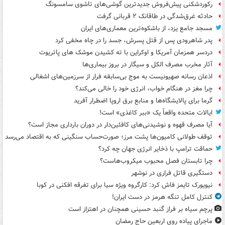
رکوردشکنی پیش‌فروش جدیدترین گوشی‌های تاشوی سامسونگ
حادثه غرق‌شدگی در طاقانک ۲ قربانی گرفت
مسجد جامع یزد، از باشکوه‌ترین معماری‌های ایران
پدر شاهرودی پس از قتل پسرش، جسد را در چاه مخفی کرد
دردسر همزمان آمریکا و اوکراین با ته کشیدن موشک های پاتریوت
آثار مخرب مصرف الکل و سیگار در بروز بیماری‌ها
اذعان رسانه صهیونیست به موج بی‌سابقه فرار از سرزمین‌های اشغالی
چرا مغز در هنگام خواب، انرژی خود را خالی می‌کند؟
گرما برای پالایشگاه‌ها و منابع برق اروپا اضطرار آفرید
ایالات متحده واقعاً یک «ببر کاغذی» است!
آیا مصرف قهوه و نوشیدنی‌های کافئین‌دار در دوران بارداری مجاز است؟
توقف طولانی کامیون‌ها پشت مرز؛ صورت‌حساب سنگینی که به اقتصاد می‌رسد
حماقت ترامپ با ذخایر انرژی جهان چه کرد؟
چرا تابستان فصل محبوب میکروب‌هاست؟
دستگیری قاتل فراری در نوشهر
نیویورک تایمز فاش کرد: کارگروه ویژه سیا برای تفرقه افکنی در کوبا
کنترل کامل تنگه هرمز در دست ایران!
پرچم سیاه بر فراز گنبد حسینی همچنان در اهتزاز است
ماجرای پیاده روی اربعین حاج رمضان