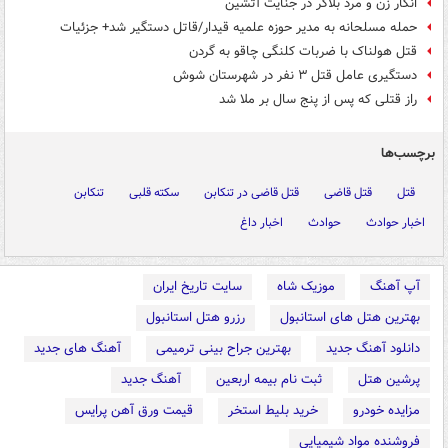
انکار زن و مرد بلاگر در جنایت آتشین
حمله مسلحانه به مدیر حوزه علمیه قیدار/قاتل دستگیر شد+ جزئیات
قتل هولناک با ضربات کلنگی چاقو به گردن
دستگیری عامل قتل ۳ نفر در شهرستان شوش
راز قتلی که پس از پنج سال بر ملا شد
برچسب‌ها
قتل
قتل قاضی
قتل قاضی در تنکابن
سکته قلبی
تنکابن
اخبار حوادث
حوادث
اخبار داغ
آپ آهنگ
موزیک شاه
سایت تاریخ ایران
بهترین هتل های استانبول
رزرو هتل استانبول
دانلود آهنگ جدید
بهترین جراح بینی ترمیمی
آهنگ های جدید
پرشین هتل
ثبت نام بیمه اربعین
آهنگ جدید
مزایده خودرو
خرید بلیط استخر
قیمت ورق آهن پرایس
فروشنده مواد شیمیایی