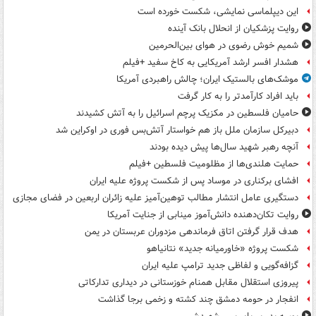
این دیپلماسی نمایشی، شکست خورده است
روایت پزشکیان از انحلال بانک آینده
شمیم خوش رضوی در هوای بین‌الحرمین
هشدار افسر ارشد آمریکایی به کاخ سفید +فیلم
موشک‌های بالستیک ایران؛ چالش راهبردی آمریکا
باید افراد کارآمدتر را به کار گرفت
حامیان فلسطین در مکزیک پرچم اسرائیل را به آتش کشیدند
دبیرکل سازمان ملل باز هم خواستار آتش‌بس فوری در اوکراین شد
آنچه رهبر شهید سال‌ها پیش دیده بودند
حمایت هلندی‌ها از مظلومیت فلسطین +فیلم
افشای برکناری در موساد پس از شکست پروژه علیه ایران
دستگیری عامل انتشار مطالب توهین‌آمیز علیه زائران اربعین در فضای مجازی
روایت تکان‌دهنده دانش‌آموز مینابی از جنایت آمریکا
هدف قرار گرفتن اتاق‌ فرماندهی مزدوران عربستان در یمن
شکست پروژه «خاورمیانه جدید» نتانیاهو
گزافه‌گویی و لفاظی جدید ترامپ علیه ایران
پیروزی استقلال مقابل همنام خوزستانی در دیداری تدارکاتی
انفجار در حومه دمشق چند کشته و زخمی برجا گذاشت