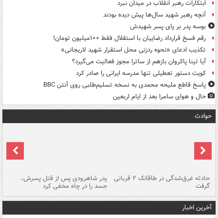
ابتکارات رهبر انقلاب در میدان نبرد
آنچه رهبر شهید سال‌ها پیش دیده بودند
بوسه‌ پدر بر پای پسر شهیدش
رقم فسخ قرارداد رضاییان با استقلال فقط ۱۰۰میلیون تومان!
تکذیب ادعای «نحوه ردزنی محل استقرار شهید لاریجانی»
آیا تینا پاکروان بازهم از ساترا مجوز فعالیت می‌گیرد؟
کویت دستور تعطیلی تنها مدرسه ایرانی را صادر کرد
پاسخ قاطع ملیحه محمدی به نسخه تسلیم‌طلبی روی آنتن BBC
حال و هوای سامرا بعد از ایام اربعین
حوادث
شته
حادثه غرق‌شدگی در طاقانک ۲ قربانی
پدر شاهرودی پس از قتل پسرش،
دس
گرفت
جسد را در چاه مخفی کرد
آخرین اخبار