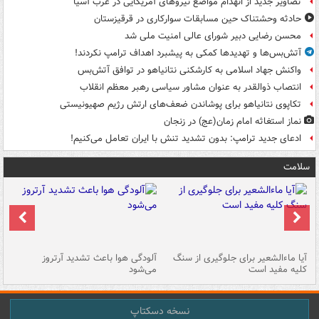
تصاویر جدید از انهدام مواضع نیروهای آمریکایی در غرب آسیا
حادثه وحشتناک حین مسابقات سوارکاری در قرقیزستان
محسن رضایی دبیر شورای عالی امنیت ملی شد
آتش‌بس‌ها و تهدیدها کمکی به پیشبرد اهداف ترامپ نکردند!
واکنش جهاد اسلامی به کارشکنی نتانیاهو در توافق آتش‌بس
انتصاب ذوالقدر به عنوان مشاور سیاسی رهبر معظم انقلاب
تکاپوی نتانیاهو برای پوشاندن ضعف‌های ارتش رژیم صهیونیستی
نماز استغاثه امام زمان(عج) در زنجان
ادعای جدید ترامپ: بدون تشدید تنش با ایران تعامل می‌کنیم!
سلامت
آیا ماءالشعیر برای جلوگیری از سنگ
آلودگی هوا باعث تشدید آرتروز
حذ
کلیه مفید است
می‌شود
کل
نسخه دسکتاپ