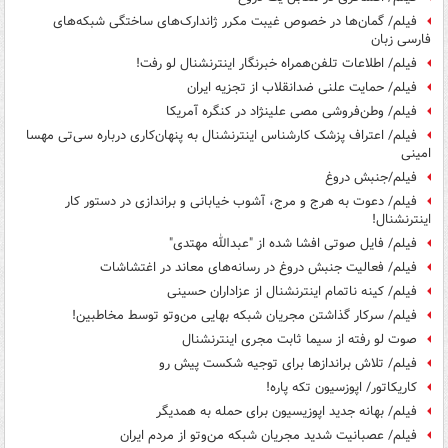
فیلم/ گمان‌ها در خصوص غیبت مکرر ژاندارک‌های ساختگی شبکه‌­های
فارسی­ زبان
فیلم/ اطلاعات تلفن‌همراه خبرنگار اینترنشنال لو رفت!
فیلم/ حمایت علنی ضدانقلاب از تجزیه ایران
فیلم/ وطن‌فروشی مصی علینژاد در کنگره آمریکا
فیلم/ اعتراف پزشک کارشناس اینترنشنال به پنهان‌کاری درباره سی‌تی مهسا
امینی
فیلم/جنبش دروغ
فیلم/ دعوت به هرج و مرج، آشوب خیابانی و براندازی در دستور کار
اینترنشنال!
فیلم/ فایل صوتی افشا شده از "عبدالله مهتدی"
فیلم/ فعالیت جنبش دروغ در رسانه‌های معاند در اغتشاشات
فیلم/ کینه ناتمام اینترنشنال از عزاداران حسینی
فیلم/ سرکار گذاشتن مجریان شبکه بهایی من‌وتو توسط مخاطبین!
صوت لو رفته از سیما ثابت مجری اینترنشنال
فیلم/ تلاش براندازها برای توجیه شکست پیش رو
کاریکاتور/ اپوزسیون تکه پاره!
فیلم/ بهانه جدید اپوزیسیون برای حمله به همدیگر
فیلم/ عصبانیت شدید مجریان شبکه من‌وتو از مردم ایران