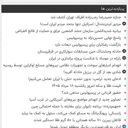
پربازدیدترین ها
جنازه حمیدرضا رجب‌زاده اطراف تهران کشف شد
مزدور اینترنشنال: اسرائیل تنها متحد مردم ایران است!
بیانیه شدیداللحن سازمان حشد الشعبی عراق و حمایت از فالح الفیاض
پاسخ نهایی حسین‌نژاد به پرسپولیس
بازگشت رضائیان برای پرسپولیس تبعات دارد
حادثه وحشتناک حین مسابقات سوارکاری در قرقیزستان
زلزله در موساد با شکست پروژه براندازی در ایران
انهدام انبارهای سوخت و تجهیزات نظامی نیروهای مسلح اوکراین توسط روسیه
شادی بعد از گل در برزیل حادثه آفرید!
ادعای جدید ترامپ: بدون تشدید تنش با ایران تعامل می‌کنیم!
قیمت طلا و سکه امروز یکشنبه ۱۸ مرداد ۱۴۰۵
حضور قربانی در پرسپولیس منتفی شد؟
تصاویر جدید از انهدام مواضع نیروهای آمریکایی در غرب آسیا
«جهنم‌دره»؛ برنامه تایوان برای مقابله با حمله احتمالی چین
زلنسکی: پیونگ‌یانگ به مسکو کمک می‌کند، سئول به کمک ما بیاید
قاتلان پیرزن ۷۰ ساله همدانی با ۵۰ گرم طلا دستگیر شدند
ایران به قدرتمندترین بازیگرِ منطقه تبدیل شده!