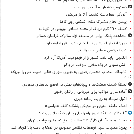
قاتلان پیرزن ۷۰ ساله همدانی با ۵۰ گرم طلا دستگیر شدند
دسترسی دشوار به آب در نوار غزه
آلودگی هوا باعث تشدید آرتروز می‌شود
پیمان دفاع مشترک مکه؛ ائتلافی روی کاغذ!
کشف ۳۱۰ گرم تریاک از معده مسافر اتوبوس در قاینات
مشاهده پلنگ ایرانی در منطقه آزاد سالوک خراسان شمالی
یمن: انفجار انبارهای تسلیحاتی عربستان ادامه دارد
تبریک رئیس مجلس به ذوالقدر
الکعبی: باید نفت کشور را از قیمومیت آمریکا آزاد کرد
آتش سوزی در یک مخزن سوخت در باکو
قالیباف انتصاب محسن رضایی به دبیری شورای عالی امنیت ملی را تبریک
گفت
لحظۀ شلیک موشک‌ها و پهپادهای یمنی به تجمع نیروهای سعودی
آماده‌سازی مواکب برای میزبانی از زائران رضوی
افول موساد به روایت رسانه عبری
اعلام حادثه امنیتی در نزدیکی باشگاه گلف «ترامپ»
آیا مذاکرات تنگه هرمز راه را برای پایان جنگ باز می‌کند؟
نجات معجزه‌آسای کارگر ۲۲ ساله از عمق ۱۵ متری چاه در تهران
یمن: عملیات علیه تجمعات نظامی سعودی در المخا با دقت بالا انجام شد