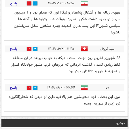
پاسخ
۱۰:۵۰ - ۱۴۰۲/۰۶/۲۱
0
1
هههه. زباله ها و آشغال پاشغالارو نیگا! اون که صدام بود و 1 میلیون
سرباز تو جبهه داشت شکری نخورد اونوقت شما پتیاره ها و آکله ها
سیاسی شدین؟! این پستانداران گندیده بهتره مشغول شغل شریفشون
باشن!
پاسخ
سید فروزان
۱۱:۴۵ - ۱۴۰۲/۰۶/۲۱
0
0
28 شهریور آخرین روز مهلت است ، دیکه به خواب ببینند در آن منطقه
غلط زیادی کنند ، گذشت انزمانی که مرزهای غرب مشور جولانکاه اشرار
و تحزیه طلبان و کثافتان دبکر بود
پاسخ
۲۲:۲۴ - ۱۴۰۲/۰۶/۲۱
sv
0
0
توی این بحث، خود ملعونشون هم بالاخره دارن لو میدن که شعار(الگوی)
ژن ژیان از سوریه اومده
خودرو