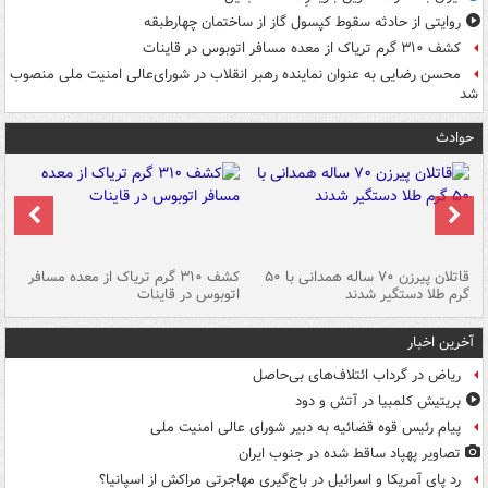
روایتی از حادثه سقوط کپسول گاز از ساختمان چهارطبقه
کشف ۳۱۰ گرم تریاک از معده مسافر اتوبوس در قاینات
محسن رضایی به عنوان نماینده رهبر انقلاب در شورای‌عالی امنیت ملی منصوب
شد
حوادث
قاتلان پیرزن ۷۰ ساله همدانی با ۵۰
کشف ۳۱۰ گرم تریاک از معده مسافر
گرم طلا دستگیر شدند
اتوبوس در قاینات
عمق ۱۵ م
آخرین اخبار
ریاض در گرداب ائتلاف‌های بی‌حاصل
بریتیش کلمبیا در آتش و دود
پیام رئیس قوه قضائیه به دبیر شورای عالی امنیت ملی
تصاویر پهپاد ساقط شده در جنوب ایران
رد پای آمریکا و اسرائیل در باج‌گیری مهاجرتی مراکش از اسپانیا؟