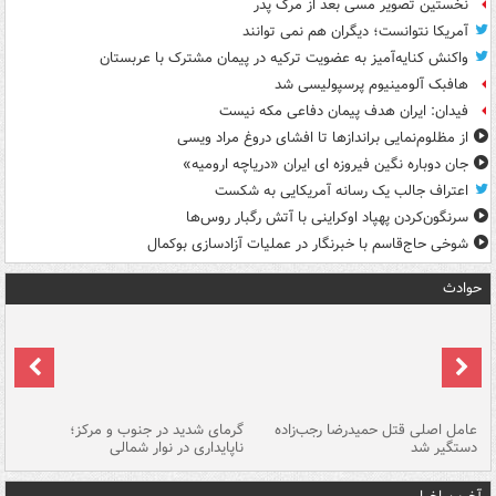
نخستین تصویر مسی بعد از مرگ پدر
آمریکا نتوانست؛ دیگران هم نمی توانند
واکنش کنایه‌آمیز به عضویت ترکیه در پیمان مشترک با عربستان
هافبک آلومینیوم پرسپولیسی شد
فیدان: ایران هدف پیمان دفاعی مکه نیست
از مظلوم‌نمایی براندازها تا افشای دروغ مراد ویسی
جان دوباره نگین فیروزه ای ایران «دریاچه ارومیه»
اعتراف جالب یک رسانه آمریکایی به شکست
سرنگون‌کردن پهپاد اوکراینی با آتش رگبار روس‌ها
شوخی حاج‌قاسم با خبرنگار در عملیات آزادسازی بوکمال
حوادث
عامل اصلی قتل حمیدرضا رجب‌زاده
گرمای شدید در جنوب و مرکز؛
جا
دستگیر شد
ناپایداری در نوار شمالی
مر