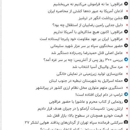
عراقچی: ما نه فراموش می‌کنیم نه می‌بخشیم
اذعان آمریکا به عبور ده‌ها کشتی از محاصره ایران
جشن برداشت انگور در ترشیز
دلیل جدایی رامین رضاییان از استقلال چه بود؟
عراقچی: اکنون هیچ مذاکره‌ای با آمریکا نداریم
عراقچی: ایران بر عهد مقاومت خود پابرجا ایستاده است
حضور سخنگوی سپاه بر سر مزار شهید سلیمانی
عامل اصلی قتل حمیدرضا رجب‌زاده دستگیر شد
بررسی ۳۰۰ روز پس از آتش‌بس: چه بر سر غزه آمد؟
مرد سال والیبال آسیا انتخاب شد
عادی‌سازی تولید زیرزمینی در نمایش خانگی
حمله اسرائیل به شهرستان نبطیه در جنوب لبنان
دستگیری متهم متواری مخل نظام ارزی کشور در پیرانشهر
ترامپ در دام ایران افتاده است!
رونمایی از کتاب محرم و عاشورا با حضور عراقچی
ارتش یمن: تاسیسات آرامکو را در جیزان هدف قرار دادیم
قیمت خودرو همچنان در سطوح بالا؛ بازار قفل شد
سرکشی فرمانده سپاه تهران از گردان‌های پدافند هوایی لشکر ۲۷
کمپرسور اسکرو یا پیستونی: کدام انتخاب بهتری است؟