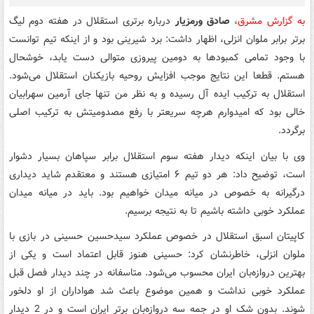
به گزارش مشرق
،
صادق ورمزیار
درباره برتری استقلال در هفته دوم لیگ
برتر برابر ملوان انزلی، اظهار داشت: برد شیرینی بود و از اینکه تیم توانست
با وجود تمامی کمبودها به دومین پیروزی متوالی دست یابد، خوشحال
هستم. قطعا این نتایج موجب افزایش روحیه بازیکنان استقلال می‌شود.
استقلال به ترکیب ایده آل رسیده و به نظر من تنها جای آرمین سهرابیان
خالی بود که امیدوارم هرچه سریعتر با رفع مصدومیتش به ترکیب اصلی
برگردد.
وی با بیان اینکه دیدار هفته سوم استقلال برابر سپاهان بسیار دشوار
است، توضیح داد: هر دو تیم ۶ امتیازی هستند و معتقدم شاید دیداری
درگیرانه به خصوص در میانه میدان خواهیم بود. باید در میانه میدان
عملکرد خوبی داشته باشیم تا به نتیجه برسیم.
کاپیتان اسبق استقلال در خصوص عملکرد سیدحسین حسینی در بازی با
ملوان انزلی، خاطرنشان کرد: حسینی هنوز قابل اعتماد است و یکی از
بهترین دروازه‌بان ایران محسوب می‌شود. متاسفانه در چند دیدار فصل قبل
عملکرد خوبی نداشت و همین موضوع باعث شد هواداران از او دلخور
شوند. بدون شک او در جمه سه دروازه‌بان برتر ایران است و در 2 دیدار