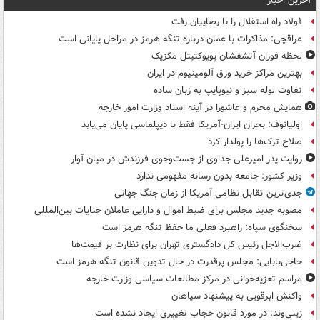
آخرین اخبار
فولاد راه استقلال را با رضاییان رفت
عراقچی: مذاکرات با عمان درباره تنگه هرمز در مراحل پایانی است
لحظه فوران آتشفشان پوپوکتپتل مکزیک
بهترین مراکز خرید ورق آلومینیوم در ایران
تفاوت لوله سبز و نیوپایپ به زبان ساده
همایش محرم و عاشورا در آینه اسناد وزارت امور خارجه
اولیانوف: بحران ایران-آمریکا فقط با دیپلماسی پایان می‌یابد
صلاح ترک‌ها را پولدار کرد
روایت پدر امیرعلی جداوی از جست‌وجوی فرزندش در میان آوار
وزیر کشور: جامعه بدون رسانه مفهومی ندارد
جدی‌ترین تقابل نظامی آمریکا از زمان جنگ جهانی
مصوبه جدید مجلس برای ضبط اموال و دارایی عاملان جنایات بین‌المللی
سخنگوی سپاه: راهبرد فعلی ما حفظ تنگه هرمز است
ضرب‌الاجل رئیس کل دادگستری تهران برای نظارت بر قیمت‌ها
حاجی‌بابایی: مجلس پرقدرت در حال تدوین قانون تنگه هرمز است
مراسم تعزیه‌خوانی در مرکز مطالعات سیاسی وزارت خارجه
واکنش ابرقویی به پیشنهاد سپاهان
زینی‌وند: در مورد قانون حجاب تغییری ایجاد نشده است