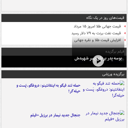
قیمت‌های روز در یک نگاه
قیمت جهانی طلا امروز ۱۵ مرداد
قیمت نفت برنت به ۷۹ دلار رسید
افزایش قیمت طلا و نقره جهانی
فیلم برگزیده
بوسه‌ پدر بر پای پسر شهیدش
برگزیده ورزشی
حمله تند فیگو به اینفانتینو: دروغگو، پَست‌ و
حیله‌گر!
جنجال جدید نیمار در برزیل +فیلم