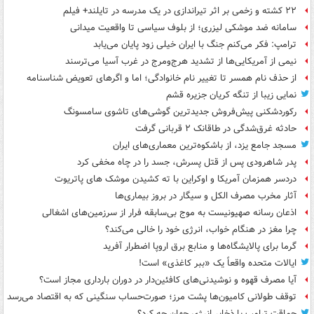
۲۲ کشته و زخمی بر اثر تیراندازی در یک مدرسه در تایلند+ فیلم
سامانه ضد موشکی لیزری؛ از بلوف سیاسی تا واقعیت میدانی
ترامپ: فکر می‌کنم جنگ با ایران خیلی زود پایان می‌یابد
نیمی از آمریکایی‌ها از تشدید هرج‌ومرج در غرب آسیا می‌ترسند
از حذف نام همسر تا تغییر نام خانوادگی؛ اما و اگرهای تعویض شناسنامه
نمایی زیبا از تنگه کریان جزیره قشم
رکوردشکنی پیش‌فروش جدیدترین گوشی‌های تاشوی سامسونگ
حادثه غرق‌شدگی در طاقانک ۲ قربانی گرفت
مسجد جامع یزد، از باشکوه‌ترین معماری‌های ایران
پدر شاهرودی پس از قتل پسرش، جسد را در چاه مخفی کرد
دردسر همزمان آمریکا و اوکراین با ته کشیدن موشک های پاتریوت
آثار مخرب مصرف الکل و سیگار در بروز بیماری‌ها
اذعان رسانه صهیونیست به موج بی‌سابقه فرار از سرزمین‌های اشغالی
چرا مغز در هنگام خواب، انرژی خود را خالی می‌کند؟
گرما برای پالایشگاه‌ها و منابع برق اروپا اضطرار آفرید
ایالات متحده واقعاً یک «ببر کاغذی» است!
آیا مصرف قهوه و نوشیدنی‌های کافئین‌دار در دوران بارداری مجاز است؟
توقف طولانی کامیون‌ها پشت مرز؛ صورت‌حساب سنگینی که به اقتصاد می‌رسد
حماقت ترامپ با ذخایر انرژی جهان چه کرد؟