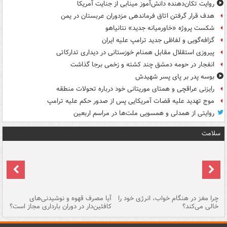
روایت تکان‌دهنده دانش‌آموز مینابی از جنایت آمریکا
هدف قرار گرفتن اتاق‌ فرماندهی مزدوران عربستان در یمن
شکست پروژه «خاورمیانه جدید» نتانیاهو
گزافه‌گویی و لفاظی جدید ترامپ علیه ایران
پیروزی استقلال مقابل همنام خوزستانی در دیداری تدارکاتی
انفجار در حومه دمشق چند کشته و زخمی برجا گذاشت
بوسه‌ پدر بر پای پسر شهیدش
رایزنی عراقچی و همتای موریتانی خود درباره تحولات منطقه
موج تهدید علیه قضات آمریکایی پس از صدور حکم علیه ترامپ
روایتی از همدلی و همسویی ملت‌ها در مراسم اربعین
سلامت
ت
چرا مغز در هنگام خواب، انرژی خود را
آیا مصرف قهوه و نوشیدنی‌های
چر
خالی می‌کند؟
کافئین‌دار در دوران بارداری مجاز است؟
می