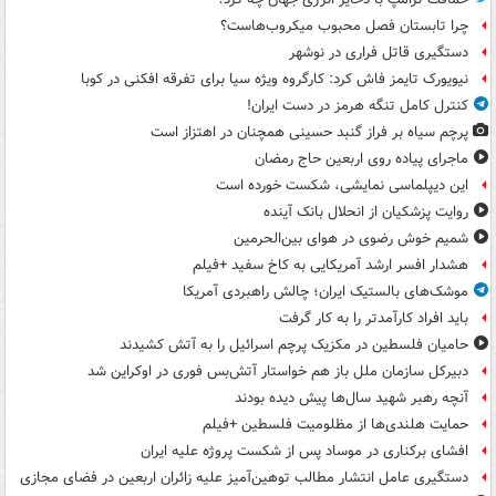
چرا تابستان فصل محبوب میکروب‌هاست؟
دستگیری قاتل فراری در نوشهر
نیویورک تایمز فاش کرد: کارگروه ویژه سیا برای تفرقه افکنی در کوبا
کنترل کامل تنگه هرمز در دست ایران!
پرچم سیاه بر فراز گنبد حسینی همچنان در اهتزاز است
ماجرای پیاده روی اربعین حاج رمضان
این دیپلماسی نمایشی، شکست خورده است
روایت پزشکیان از انحلال بانک آینده
شمیم خوش رضوی در هوای بین‌الحرمین
هشدار افسر ارشد آمریکایی به کاخ سفید +فیلم
موشک‌های بالستیک ایران؛ چالش راهبردی آمریکا
باید افراد کارآمدتر را به کار گرفت
حامیان فلسطین در مکزیک پرچم اسرائیل را به آتش کشیدند
دبیرکل سازمان ملل باز هم خواستار آتش‌بس فوری در اوکراین شد
آنچه رهبر شهید سال‌ها پیش دیده بودند
حمایت هلندی‌ها از مظلومیت فلسطین +فیلم
افشای برکناری در موساد پس از شکست پروژه علیه ایران
دستگیری عامل انتشار مطالب توهین‌آمیز علیه زائران اربعین در فضای مجازی