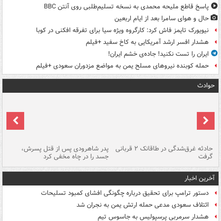
پاسخ قاطع ملیحه محمدی به نسخه تسلیم‌طلبی روی آنتن BBC
حال و هوای سامرا بعد از ایام اربعین
نیویورک تایمز فاش کرد: کارگروه ویژه سیا برای تفرقه افکنی در کوبا
هشدار افسر ارشد آمریکایی به کاخ سفید +فیلم
ایران را تست نکنید! جاده‌ی خشم ایران!
حمله کوبنده نیروهای مسلح یمن به مواضع مزدوران سعودی +فیلم
حوادث
شته
حادثه غرق‌شدگی در طاقانک ۲ قربانی
پدر شاهرودی پس از قتل پسرش،
دس
گرفت
جسد را در چاه مخفی کرد
آخرین اخبار
دستور ترامپ برای تحقیق درباره چگونگی افشای کمبود تسلیحات
ائتلاف سعودی مدعی حمله ارتش یمن به نجران شد
هشدار سرمربی پرسپولیس به جاسوس تیم