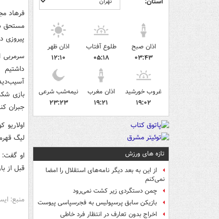
استان:
فرهاد مج
مستحق شک
پیروزی د
اذان صبح
طلوع آفتاب
اذان ظهر
سرمربی ای
۱۲:۱۰
۰۵:۱۸
۰۳:۴۳
داشتیم ک
آسیب‌دید
غروب خورشید
اذان مغرب
نیمه‌شب شرعی
بازی شکس
۲۳:۲۳
۱۹:۲۱
۱۹:۰۲
جبران کنی
اولاریو 
لیگ قهرم
تازه های ورزش
او گفت: 
قبل از با
از این به بعد دیگر نامه‌های استقلال را امضا
نمی‌کنم
چمن دستگردی زیر کشت نمی‌رود
منبع: ایس
بازیکن سابق پرسپولیس به فجرسپاسی پیوست
اخراج بدون تعارف در انتظار فرد خاطی