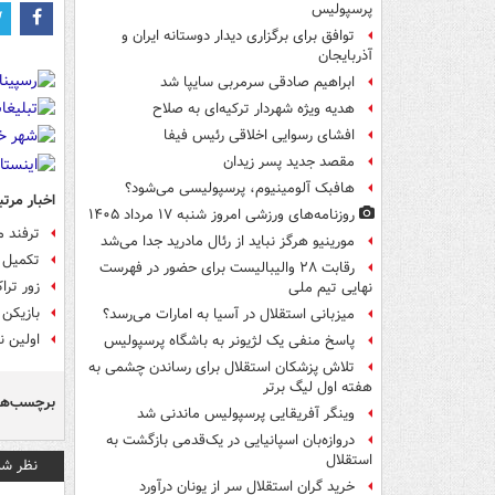
پرسپولیس
توافق برای برگزاری دیدار دوستانه ایران و
آذربایجان
ابراهیم صادقی سرمربی سایپا شد
هدیه ویژه شهردار ترکیه‌ای به صلاح
افشای رسوایی اخلاقی رئیس فیفا
مقصد جدید پسر زیدان
هافبک آلومینیوم، پرسپولیسی می‌شود؟
اخبار مرتب
روزنامه‌های ورزشی امروز ‌شنبه ۱۷ مرداد ۱۴۰۵
ترفند م
مورینیو هرگز نباید از رئال مادرید جدا می‌شد
تکمیل 
رقابت ۲۸ والیبالیست برای حضور در فهرست
زور ترا
نهایی تیم ملی
بازیکن 
میزبانی استقلال در آسیا به امارات می‌رسد؟
اولین ن
پاسخ منفی یک لژیونر به باشگاه پرسپولیس
تلاش پزشکان استقلال برای رساندن چشمی به
هفته اول لیگ برتر
برچسب‌ها
وینگر آفریقایی پرسپولیس ماندنی شد
دروازه‌بان اسپانیایی در یک‌قدمی بازگشت به
استقلال
نظر شم
خرید گران استقلال سر از یونان درآورد