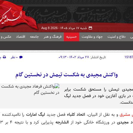
شنبه ۱۷ مرداد ۱۴۰۵ -
Aug 8 2026
ی
دفاع و امنیت
جهاد و مقاومت
حسینیه
فرهنگ و هنر
جامعه
اقتصاد
عکس و ف
1518
تاریخ انتشار:
۲۸ مرداد ۱۴۰۲ - ۰۹:۱۳
۰ نظر
چ
واکنش مجیدی به شکست تیمش در نخستین گام
مجیدی تیمش را مستحق شکست برابر
 در بازی آغازین خود در فصل جدید لیگ
ندانست.
ش مشرق
و به نقل از البیان،
اتحاد کلباء
فصل جدید
لیگ امارات
را ناامیدکننده 
د مجیدی
در ورزشگاه خانگی خود از
الشارجه