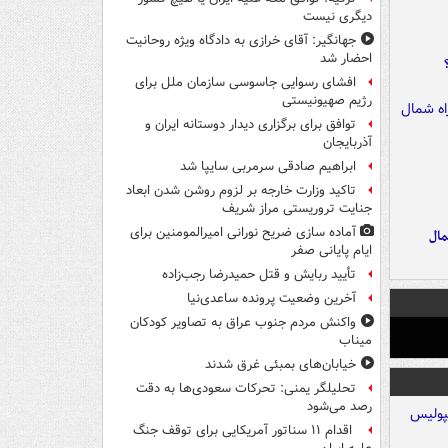
دیگری نیست
جهانگیر: آقای خرازی به دادگاه ویژه روحانیت
احضار شد
افشای رسوایی جاسوسی سازمان ملل برای
رژیم صهیونیستی
توافق برای برگزاری دیدار دوستانه ایران و
آذربایجان
ابراهیم صادقی سرمربی سایپا شد
تاکید وزارت خارجه بر لزوم روشن شدن ابعاد
جنایت تروریستی مراز شریف
آماده سازی ضریح نورانی امیرالمومنین برای
مال
ایام پایانی صفر
تأیید ربایش و قتل حمیدرضا رجب‌زاده
آخرین وضعیت پرونده ساعدی‌نیا
واکنش مردم جنوب عراق به تصاویر کودکان
میناب
خیابان‌های بمبئی غرق شدند
تحلیلگر یمنی: تحرکات سعودی‌ها به دقت
رصد می‌شود
اقدام ۱۱ سناتور آمریکایی برای توقف جنگ