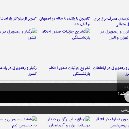
هش ۳ درصدی مصرف برق برای
کامیون با راننده ۸ ساله در اصفهان
"سوپر ال‌نینو"در راه است؟
 متوالی
توقیف شد
ن و رعدوبرق در ارتفاعات
تشریح جزئیات صدور احکام
رگبار و رعدوبرق در راه ش
رز
بازنشستگی
کشور
ده
ز شد!
رزشی