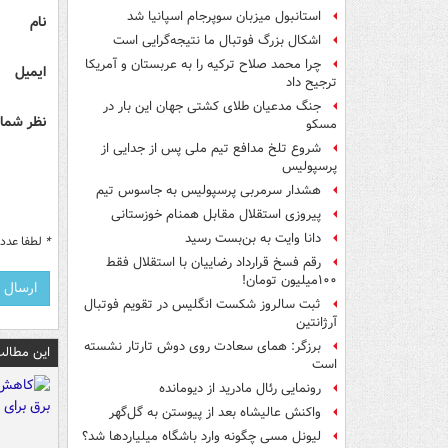
استانبول میزبان سوپرجام اسپانیا شد
نام
اشکال بزرگ فوتبال ما نتیجه‌گرایی است
چرا محمد صلاح ترکیه را به عربستان و آمریکا
ایمیل
ترجیح داد
جنگ مدعیان طلای کشتی جهان این بار در
نظر شما 
مسکو
شروع تلخ مدافع تیم ملی پس از جدایی از
پرسپولیس
هشدار سرمربی پرسپولیس به جاسوس تیم
پیروزی استقلال مقابل همنام خوزستانی
دانا وایت به بن‌بست رسید
*
لطفا عدد م
رقم فسخ قرارداد رضاییان با استقلال فقط
۱۰۰میلیون تومان!
ثبت سالروز شکست انگلیس در تقویم فوتبال
آرژانتین
برزگر: همای سعادت روی دوش تارتار نشسته
این مطالب
است
رونمایی رئال مادرید از دیومانده
واکنش عالیشاه بعد از پیوستن به گل‌گهر
لیونل مسی چگونه وارد باشگاه میلیاردها شد؟