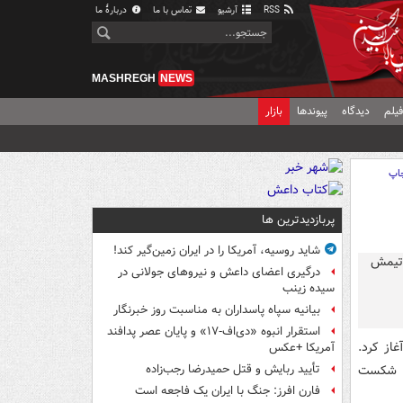
RSS
آرشیو
تماس با ما
دربارهٔ ما
MASHREGH
NEWS
یلم
دیدگاه
پیوندها
بازار
اپ
پربازدیدترین ها
شاید روسیه، آمریکا را در ایران زمین‌گیر کند!
درگیری اعضای داعش و نیروهای جولانی در
سیده زینب
بیانیه سپاه پاسداران به مناسبت روز خبرنگار
استقرار انبوه «دی‌اف‑۱۷» و پایان عصر پدافند
آغاز کرد.
آمریکا +عکس
پذیرایی کرد و با نتیجه ۴ بر ۳ شکست
تأیید ربایش و قتل حمیدرضا رجب‌زاده
فارن افرز: جنگ با ایران یک فاجعه است