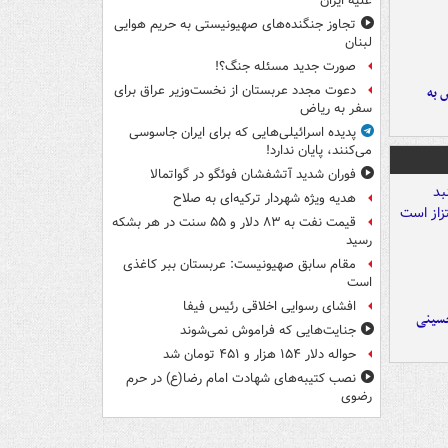
علیه ایران
تجاوز جنگنده‌های صهیونیستی به حریم هوایی
لبنان
صورت جدید مسئله جنگ؟!
دعوت مجدد عربستان از نخست‌وزیر عراق برای
 به
سفر به ریاض
پدیده اسرائیلی‌هایی که برای ایران جاسوسی
می‌کنند، پایان ندارد!
فوران شدید آتشفشان فوئگو در گواتمالا
هدیه ویژه شهردار ترکیه‌ای به صلاح
قیمت نفت به ۸۳ دلار و ۵۵ سنت در هر بشکه
رسید
مقام سابق صهیونیست: عربستان ببر کاغذی
است
افشای رسوایی اخلاقی رئیس فیفا
حسینی
جنایت‌هایی که فراموش نمی‌شوند
حواله دلار ۱۵۴ هزار و ۴۵۱ تومان شد
نصب کتیبه‌های شهادت امام رضا(ع) در حرم
رضوی