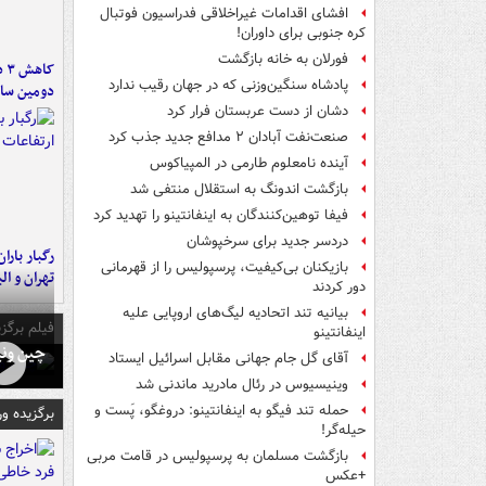
افشای اقدامات غیراخلاقی فدراسیون فوتبال
کره جنوبی برای داوران!
فورلان به خانه بازگشت
کا
پادشاه سنگین‌وزنی که در جهان رقیب ندارد
دومین سال
دشان از دست عربستان فرار کرد
صنعت‌نفت آبادان ۲ مدافع جدید جذب کرد
آینده نامعلوم طارمی در المپیاکوس
بازگشت اندونگ به استقلال منتفی شد
فیفا توهین‌کنندگان به اینفانتینو را تهدید کرد
دردسر جدید برای سرخپوشان
رگبار بارا
بازیکنان بی‌کیفیت، پرسپولیس را از قهرمانی
تهران و الب
دور کردند
بیانیه تند اتحادیه لیگ‌های اروپایی علیه
فیلم برگزی
اینفانتینو
چین ونی
آقای گل جام جهانی مقابل اسرائیل ایستاد
وینیسیوس در رئال مادرید ماندنی شد
حمله تند فیگو به اینفانتینو: دروغگو، پَست‌ و
برگزیده و
حیله‌گر!
بازگشت مسلمان به پرسپولیس در قامت مربی
+عکس