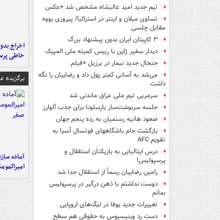
تیم جدید امید عالیشاه مشخص شد +عکس
تساوی میلان و اینتر در استرالیا/ پیروزی یووه
مقابل چلسی
۳ کاپیتان ایران بدون پیشنهاد بزرگ
اخراج بدون
دیدار سفیر ژاپن با رییس کمیته ملی المپیک
خاطی پرس
جنجال جدید نیمار در برزیل +فیلم
می‌شد به آسانی کمتر پول داد و رضاییان را نگه
برگزیده 
داشت
سرمربی تیم ملی عراق ماندنی شد
جلسه سرنوشت‌ساز بارسلونا برای جذب آلوارز
صعود هانیه رستمیان به رده پنجم جهان
بازگشت جام باشگاههای فوتسال آسیا به
تقویم AFC
درس ایتالیایی‌ به بازیکنان استقلال و
آماده ساز
پرسپولیس!
امیرالمومن
رامین رضاییان رسماً از استقلال جدا شد
دوست نداشتم با ذهن درگیر در پرسپولیس
بمانم
تغییرات جدید یوفا در لیگ‌های اروپایی
دست رد وینیسیوس به حقوقی هم سطح