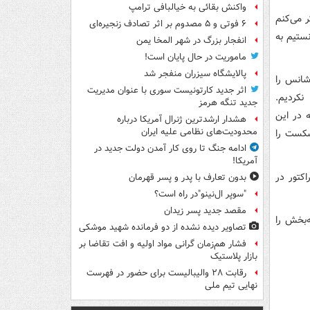
واکنش بقائی به خیالبافی ترامپ
 می‌کنم
۶ فوتی و ۵ مصدوم بر اثر تصادف زنجیره‌ای
ستیم به
انفجار بزرگ در شهر المخا یمن
ماموریت در حال پایان است!
پالایشگاه سیزران منفجر شد
 شانس را
اثر جدید کارتونیست سوری با عنوان مدیریت
نکردیم.
جدید تنگه هرمز
 در این
هشدار ارشدترین ژنرال آمریکا درباره
محدودیت‌های نظامی علیه ایران
شکست را
ادامه جنگ تا روی کار آمدن دولت جدید در
آمریکا!
کتور در
بدون تعارف با پدر و پسر قهرمان
"سوپر ال‌نینو"در راه است؟
مقصد جدید پسر زیدان
‌بخش را
تصاویر دیده‌ نشده از دو فرمانده شهید موشکی
فشار هم‌زمان گرانی مواد اولیه و افت تقاضا بر
بازار پلاستیک
رقابت ۲۸ والیبالیست برای حضور در فهرست
نهایی تیم ملی