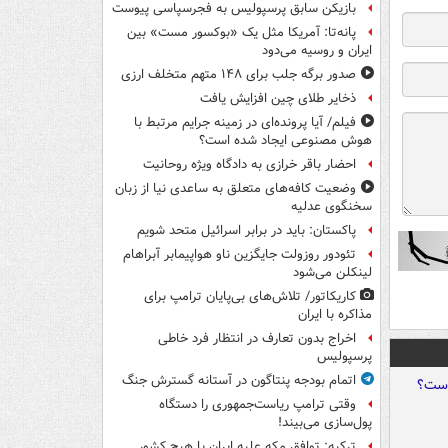
بازیکن سابق پرسپولیس به فجرسپاسی پیوست
پانه‌تا: آمریکا مثل یک «بوکسور مست» بین
ایران و روسیه می‌دود
صدور برگه جلب برای ۱۴۸ متهم متخلف ارزی
ذخایر طلای چین افزایش یافت
فیلم/ آیا پرونده‌ای در زمینه جرایم مرتبط با
هوش مصنوعی ایجاد شده است؟
احضار باقر خرازی به دادگاه ویژه روحانیت
وضعیت کافه‌های متعلق به ساعدی نیا از زبان
سخنگوی عدلیه
پاکستان: باید در برابر اسرائیل متحد شویم
تئودور روزولت جایگزین ناو هواپیمابر آبراهام
لینکلن می‌شود
کاریکاتور/ تلاش‌های بی‌پایان ترامپ برای
مذاکره با ایران
اخراج بدون تعارف در انتظار فرد خاطی
پرسپولیس
اتمام بودجه پنتاگون در آستانه گسترش جنگ
وقتی ترامپ ریاست‌جمهوری را دستگاه
پول‌سازی می‌بیند!
ترکیه: توافق مکه علیه ایران یا هیچ کشور