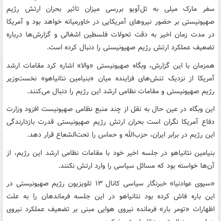
سفر مارک میلی به تل‌آویو بررسی میزان تاثیر بحران ارتش رژیم
صهیونیستی بر حضور نیروهای آمریکایی در خاورمیانه خواهد بود و آمریکا
در مدت زمان اخیر به دقت تحولات فلسطین اشغالی و گزارش‌ها درباره
تضعیف عملکرد ارتش رژیم صهیونیستی را دنبال کرده است.
همزمان با این گزارش، وبگاه صهیونیستی «والا» اشاره کرد مقامات ارشد
آمریکا از نزدیک تنش‌های فزاینده میان «بنیامین نتانیاهو» نخست‌وزیر
رژیم صهیونیستی و مقامات نظامی ارشد این رژیم را دنبال می‌کنند.
این وبگاه در عین حال به نقل از چند منبع نظامی صهیونیست افزود وزارت
دفاع آمریکا نگران است بحران ارتش رژیم صهیونیستی قدرت بازدارندگی
این رژیم در برابر ایران، حزب‌الله و حماس را تحت‌الشعاع قرار دهد.
بنیامین نتانیاهو در جلسه اخیر خود با مقامات نظامی ارشد این رژیم، از
آن‌ها خواسته بود که مسائل سیاسی را وارد ارتش نکنند.
«سیوی عوادنیا» خبرنگار سیاسی کانال ۱۳ تلویزیون رژیم صهیونیستی در
این باره فاش کرده بود نتانیاهو در این جلسه فرماندهان را به علت
اظهارات «تومر بار» فرمانده نیروی هوایی مبنی بر تضعیف عملکرد نیروی