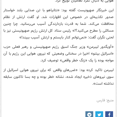
هوایی به دنبال تمرد نظامیان توبیخ کرد.
این خبرنگار صهیونیست گفته بود: «نتانیاهو با تن صدایی بلند خواستار
صدور تکذیبه‌ای در خصوص این اظهارات شد. او گفت ارتش از نظام
محافظت می‌کند. شما به قدرت بازدارندگی آسیب می‌رسانید. چرا چنین
مسائلی را مطرح می‌کنید؟!» رئیس ستاد کل ارتش رژیم صهیونیستی نیز با
لحنی نگران گفت: «نمی‌توانم کنار بایستم و ارتش آسیب ببیند!»
«آویگدور لیبرمن» وزیر جنگ اسبق رژیم صهیونیستی و رهبر فعلی حزب
«اسرائیل بیتنو» اخیرا در سخنانی وضعیتی که نیروی هوایی این رژیم با آن
مواجه بوده را یک «زنگ خطر واقعی» توصیف کرد.
لیبرمن تاکید کرده بود: «ضررهای واقعی که برای نیروی هوایی اسرائیل از
سوی نیروهای ذخیره ایجاد شده، نشانه خطر بوده و چه بسا تاکنون سابقه
نداشته است».
منبع: فارس