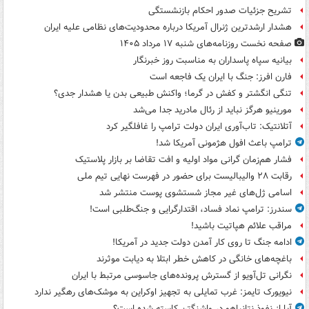
تشریح جزئیات صدور احکام بازنشستگی
هشدار ارشدترین ژنرال آمریکا درباره محدودیت‌های نظامی علیه ایران
صفحه نخست روزنامه‌های شنبه ۱۷ مرداد ۱۴۰۵
بیانیه سپاه پاسداران به مناسبت روز خبرنگار
فارن افرز: جنگ با ایران یک فاجعه است
تنگی انگشتر و کفش در گرما؛ واکنش طبیعی بدن یا هشدار جدی؟
مورینیو هرگز نباید از رئال مادرید جدا می‌شد
آتلانتیک: تاب‌آوری ایران دولت ترامپ را غافلگیر کرد
ترامپ باعث افول هژمونی آمریکا شد!
فشار هم‌زمان گرانی مواد اولیه و افت تقاضا بر بازار پلاستیک
رقابت ۲۸ والیبالیست برای حضور در فهرست نهایی تیم ملی
اسامی ژل‌های غیر مجاز شستشوی پوست منتشر شد
سندرز: ترامپ نماد فساد، اقتدارگرایی و جنگ‌طلبی است!
مراقب علائم هپاتیت باشید!
ادامه جنگ تا روی کار آمدن دولت جدید در آمریکا!
باغچه‌های خانگی در کاهش خطر ابتلا به دیابت موثرند
نگرانی تل‌آویو از گسترش پرونده‌های جاسوسی مرتبط با ایران
نیویورک تایمز: غرب تمایلی به تجهیز اوکراین به موشک‌های رهگیر ندارد
آیا از نفوذ نتانیاهو در واشنگتن کاسته شده است؟