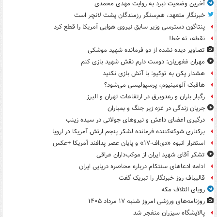
آخرین وضعیت نبرد به روایت مهدی محمدی
خبرنگار متعهد، هم‌سنگر رزمندگان پشت لانچر است
پنتاگون دسترسی وزیر سابق نیروی هوایی آمریکا را قطع کرد
نقطه، ته خط!
تصاویر دیده‌ نشده از دو فرمانده شهید موشکی
مهران غفوریان: دوست دارم نقش شهید بازی کنم
هشدار پکن به توکیو: با آتش بازی نکنید
هافبک آلومینیوم، پرسپولیسی می‌شود؟
رگبار باران و رعدوبرق در ارتفاعات تهران و البرز
جریان زندگی در غزه زیر جنگ و بمباران
درگیری اعضای داعش و نیروهای جولانی در سیده زینب
برکناری شوکه‌کننده فرمانده لشکر پنجم ارتش آمریکا در اروپا
استقرار انبوه «دی‌اف‑۱۷» و پایان عصر پدافند آمریکا +عکس
تشکر آقای شهید ایران از موکب‌داران عراقی
ادامه ادعاهای سنتکام درباره محاصره دریایی ایران
قالیباف روز خبرنگار را تبریک گفت
رویای ائتلاف مکه
روزنامه‌های ورزشی امروز ‌شنبه ۱۷ مرداد ۱۴۰۵
پالایشگاه سیزران منفجر شد