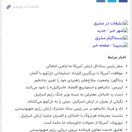
اخبار مرتبط
سفر رئیس ستادکل ارتش آمریکا به اراضی اشغالی
موافقت آمریکا با بزرگترین قرارداد تسلیحاتی تل‌آویو با آلمان
پنتاگون: وضعیت سلاح‌های راهبردی خود را تغییر نداده‌ایم
لیبرمن: نتانیاهو و اسموتریچ اقتصاد «اسرائیل» را نابود می‌کنند
دست رد خلبانان معترض به سینه وزیر جنگ رژیم اسراییل
نگرانی از بحران در ارتش اسرائیل، میلی را به تل‌آویو می‌کشاند
داد و فریاد نتانیاهو بر سر رئیس ستاد مشترک ارتش رژیم صهیونیستی
نشست محرمانه هرتزوگ با خلبانان و افسران متمرد ارتش اسراییل
نیوزویک: آمریکا از تحولات خاورمیانه جا مانده است
تعلیق خدمت معاون فرمانده نیروی دریایی رژیم صهیونیستی