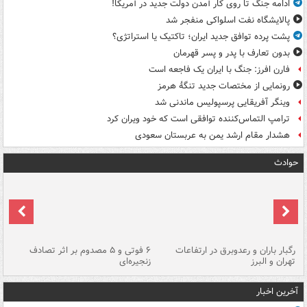
ادامه جنگ تا روی کار آمدن دولت جدید در آمریکا!
پالایشگاه نفت اسلواکی منفجر شد
پشت پرده توافق جدید ایران؛ تاکتیک یا استراتژی؟
بدون تعارف با پدر و پسر قهرمان
فارن افرز: جنگ با ایران یک فاجعه است
رونمایی از مختصات جدید تنگۀ هرمز
وینگر آفریقایی پرسپولیس ماندنی شد
ترامپ التماس‌کننده توافقی است که خود ویران کرد
هشدار مقام ارشد یمن به عربستان سعودی
حوادث
رگبار باران و رعدوبرق در ارتفاعات
۶ فوتی و ۵ مصدوم بر اثر تصادف
گر
تهران و البرز
زنجیره‌ای
قط
آخرین اخبار