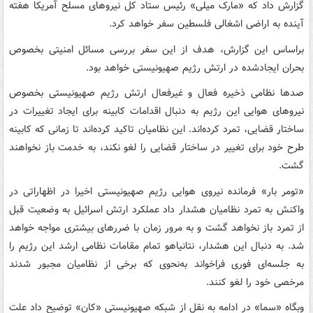
گزارش داد که «مارک میلی» رئیس ستاد کل نیروهای مسلح آمریکا هفته
آینده به اراضی اشغالی فلسطین سفر خواهد کرد.
براساس این گزارش، هدف از این سفر بررسی مسائل امنیتی بخصوص
بحران ایجادشده در ارتش رژیم صهیونیستی خواهد بود.
صدها نظامی ذخیره فعال و غیرفعال ارتش رژیم صهیونیستی بخصوص
نیروهای هوایی این رژیم به دنبال اقدامات کابینه برای ایجاد تغییرات در
ساختار قضایی، تمرد کرده‌اند. این نظامیان تاکید کرده‌اند تا زمانی که کابینه
طرح خود برای تغییر در ساختار قضایی را لغو نکند، به خدمت باز نخواهند
گشت.
«تومر بار» فرمانده نیروی هوایی رژیم صهیونیستی اخیرا در اظهاراتی در
واکنش به تمرد نظامیان هشدار داد عملکرد ارتش اسرائیل به وضعیت قبل
از تمرد باز نخواهد گشت و به مرور زمان با ضررهای بیشتری مواجه خواهد
شد. به دنبال این هشدار، نتانیاهو تمام مقامات نظامی ارشد این رژیم را
به جلسه‌ای فوری فراخواند به‌نحوی که برخی از نظامیان مجبور شدند
مرخصی خود را لغو کنند.
وبگاه «سما» در ادامه به نقل از شبکه صهیونیستی «کان» توضیح داد علت