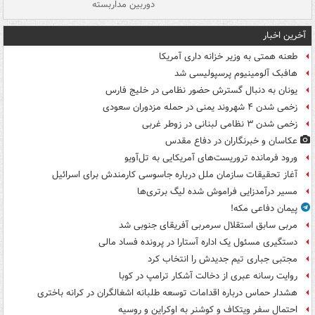
دوربین مداربسته
ات
آخرین اخبار
طعنه همتی به وزیر خزانه داری آمریکا
هافبک آلومینیوم پرسپولیسی شد
یونان به دنبال گسترش حضور نظامی در خلیج فارس
زخمی شدن ۴ شهروند یمنی در حمله مزدوران سعودی
زخمی شدن ۳ نظامی لبنانی در زوطر غربی
عکاسان و خبرنگاران در دفاع مقدس
ورود فرمانده تروریست‌های آمریکایی به تل‌آویو
آغاز تحقیقات سازمان ملل درباره جاسوسی کارمندش برای اسرائیل
مسیر درآمدزایی فراموش شده لیگ برتری‌ها
پیمان دفاعی مکه!
مربی سابق استقلال سرمربی آفریقای جنوبی شد
دستگیری مسئول یک اداره آستارا در پرونده فساد مالی
مجتبی جباری تیم جدیدش را انتخاب کرد
روایت رسانه عبری از دخالت آشکار ترامپ در کوبا
هشدار حماس درباره اقدامات توسعه طلبانه اشغالگران در کرانه باختری
احتمال سفر ویتکاف و کوشنر به اوکراین و روسیه