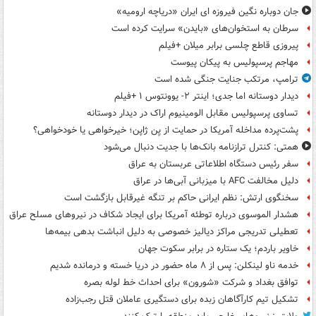
جان دوباره نگین فیروزه ای ایران «دریاچه ارومیه»
سرطان به استخوان‌های «بایدن» سرایت کرده است
پیروزی قاطع چلسی برابر میلان +فیلم
مهاجم پرسپولیس به پیکان پیوست
ترامپ، مرتکب جنایت جنگی شده است
دیدار دوستانه اما جدی؛ اینتر ۲- یوونتوس ۱ +فیلم
تساوی پرسپولیس مقابل الومینیوم اراک در دیدار دوستانه
پشت‌پرده مداخله آمریکا در حمایت از یِن ژاپن؛ خیرخواهی یا خودخواهی؟
همتی: کنترل ترازنامه بانک‌ها با جدیت دنبال می‌شود
سفر رئیس دستگاه اطلاعاتی عربستان به عراق
دلیل مخالفت AFC با میزبانی آبی‌ها در عراق
سخنگوی ارتش: نظم ایرانی حاکم بر تنگه غیرقابل بازگشت است
هشدار الموسوی درباره توطئه آمریکا برای ایجاد شکاف در نیروهای مسلح عراق
تعطیلی تدریجی مراکز دیالیز خصوصی به دلیل انباشت بدهی بیمه‌ها
خاویر باردم؛ یک ستاره در برابر سکوت جهان
خدمه ناو لینکلن: پس از ۸ ماه حضور در دریا خسته و درمانده‌ شدیم
توافق بغداد و شرکت «شورون» برای احداث خط لوله بصره
تشکیل تیم کارآگاهان زبده برای دستگیری عاملان قتل رجب‌زاده