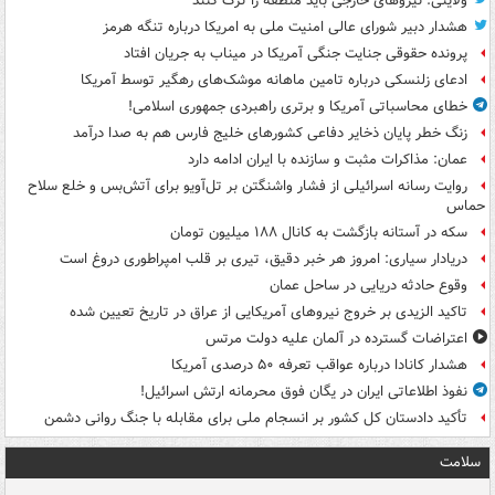
ولایتی: نیروهای خارجی باید منطقه را ترک کنند
هشدار دبیر شورای عالی امنیت ملی به امریکا درباره تنگه هرمز
پرونده حقوقی جنایت جنگی آمریکا در میناب به جریان افتاد
ادعای زلنسکی درباره تامین ماهانه موشک‌های رهگیر توسط آمریکا
خطای محاسباتی آمریکا و برتری راهبردی جمهوری اسلامی!
زنگ خطر پایان ذخایر دفاعی کشورهای خلیج فارس هم به صدا درآمد
عمان: مذاکرات مثبت و سازنده با ایران ادامه دارد
روایت رسانه اسرائیلی از فشار واشنگتن بر تل‌آویو برای آتش‌بس و خلع سلاح
حماس
سکه در آستانه بازگشت به کانال ۱۸۸ میلیون تومان
دریادار سیاری: امروز هر خبر دقیق، تیری بر قلب امپراطوری دروغ است
وقوع حادثه دریایی در ساحل عمان
تاکید الزیدی بر خروج نیروهای آمریکایی از عراق در تاریخ تعیین شده
اعتراضات گسترده در آلمان علیه دولت مرتس
هشدار کانادا درباره عواقب تعرفه ۵۰ درصدی آمریکا
نفوذ اطلاعاتی ایران در یگان فوق محرمانه ارتش اسرائیل!
تأکید دادستان کل کشور بر انسجام ملی برای مقابله با جنگ روانی دشمن
سلامت