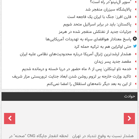
"سوپر ال‌نینو"در راه است؟
پالایشگاه سیزران منفجر شد
فارن افرز: جنگ با ایران یک فاجعه است
پاکستان: باید در برابر اسرائیل متحد شویم
جزئیات جدید از نفتکش منفجر شده در هرمز
پاسخ معنادار هوافضای سپاه به تهدیدات آمریکایی‌ها
حتی اوکراین هم به ترکیه حمله کرد
هشدار ارشدترین ژنرال آمریکا درباره محدودیت‌های نظامی علیه ایران
مقصد جدید پسر زیدان
خدمه ناو لینکلن: پس از ۸ ماه حضور در دریا خسته و درمانده‌ شدیم
تاکید وزارت خارجه بر لزوم روشن شدن ابعاد جنایت تروریستی مزار شریف
از این به بعد دیگر نامه‌های استقلال را امضا نمی‌کنم
حوادث
ای
هشدار نسبت به وفوع تندباد در تهران
لحظه انفجار جایگاه CNG "صحنه" در
دس