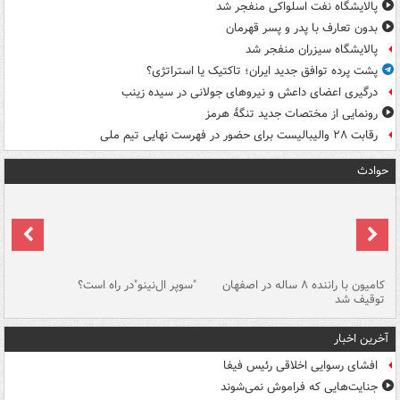
پالایشگاه نفت اسلواکی منفجر شد
بدون تعارف با پدر و پسر قهرمان
پالایشگاه سیزران منفجر شد
پشت پرده توافق جدید ایران؛ تاکتیک یا استراتژی؟
درگیری اعضای داعش و نیروهای جولانی در سیده زینب
رونمایی از مختصات جدید تنگۀ هرمز
رقابت ۲۸ والیبالیست برای حضور در فهرست نهایی تیم ملی
حوادث
۱ خودرو با ۱۹
کامیون با راننده ۸ ساله در اصفهان
"سوپر ال‌نینو"در راه است؟
رگ
توقیف شد
ته
آخرین اخبار
افشای رسوایی اخلاقی رئیس فیفا
جنایت‌هایی که فراموش نمی‌شوند