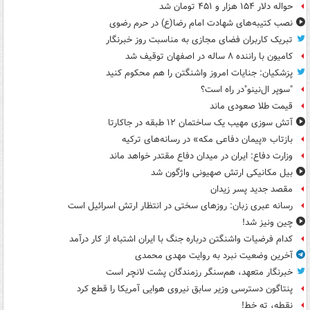
حواله دلار ۱۵۴ هزار و ۴۵۱ تومان شد
نصب کتیبه‌های شهادت امام رضا(ع) در حرم رضوی
تبریک کاربران فضای مجازی به مناسبت روز خبرنگار
کامیون با راننده ۸ ساله در اصفهان توقیف شد
پزشکیان: جنایات امروز واشنگتن را هم محکوم کنید
"سوپر ال‌نینو"در راه است؟
قیمت طلا صعودی ماند
آتش سوزی مهیب یک ساختمان ۱۲ طبقه در جاکارتا
بازتاب «پیمان دفاعی مکه» در رسانه‌های ترکیه
وزارت دفاع: ایران در میدان دفاع مقتدر خواهد ماند
بیل مکانیکی ارتش صهیونی واژگون شد
مقصد جدید پسر زیدان
رسانه عبری زبان: روزهای سختی در انتظار ارتش اسرائیل است
چین ونیز شد!
کدام فرضیات واشنگتن درباره جنگ با ایران اشتباه از کار درآمد
آخرین وضعیت نبرد به روایت مهدی محمدی
خبرنگار متعهد، هم‌سنگر رزمندگان پشت لانچر است
پنتاگون دسترسی وزیر سابق نیروی هوایی آمریکا را قطع کرد
نقطه، ته خط!