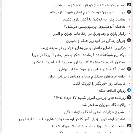
تصاویر دیده‌ نشده از دو فرمانده شهید موشکی
مهران غفوریان: دوست دارم نقش شهید بازی کنم
هشدار پکن به توکیو: با آتش بازی نکنید
هافبک آلومینیوم، پرسپولیسی می‌شود؟
رگبار باران و رعدوبرق در ارتفاعات تهران و البرز
جریان زندگی در غزه زیر جنگ و بمباران
درگیری اعضای داعش و نیروهای جولانی در سیده زینب
برکناری شوکه‌کننده فرمانده لشکر پنجم ارتش آمریکا در اروپا
استقرار انبوه «دی‌اف‑۱۷» و پایان عصر پدافند آمریکا +عکس
تشکر آقای شهید ایران از موکب‌داران عراقی
ادامه ادعاهای سنتکام درباره محاصره دریایی ایران
قالیباف روز خبرنگار را تبریک گفت
رویای ائتلاف مکه
روزنامه‌های ورزشی امروز ‌شنبه ۱۷ مرداد ۱۴۰۵
پالایشگاه سیزران منفجر شد
تشریح جزئیات صدور احکام بازنشستگی
هشدار ارشدترین ژنرال آمریکا درباره محدودیت‌های نظامی علیه ایران
صفحه نخست روزنامه‌های شنبه ۱۷ مرداد ۱۴۰۵