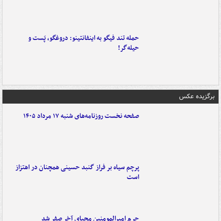
حمله تند فیگو به اینفانتینو: دروغگو، پَست‌ و
حیله‌گر!
برگزیده عکس
صفحه نخست روزنامه‌های شنبه ۱۷ مرداد ۱۴۰۵
پرچم سیاه بر فراز گنبد حسینی همچنان در اهتزاز
است
حرم امیرالمومنین محیای آخر صفر شد