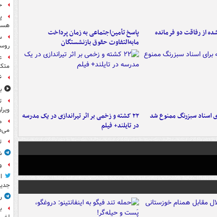
حمله
پ
هست
ه از رفاقت دو فرمانده‌
پاسخ تأمین‌اجتماعی به زمان پرداخت
س
مابه‌التفاوت حقوق بازنشستگان
روسی
ع
متکی
۶ فوتی و ۵ مصدوم بر ا
ب
ت
ویرا
ای اسناد سبزرنگ ممنوع شد
۲۲ کشته و زخمی بر اثر تیراندازی در یک مدرسه
م
در تایلند+ فیلم
می‌د
ت
ش
و
ا
جدید
ر
ب