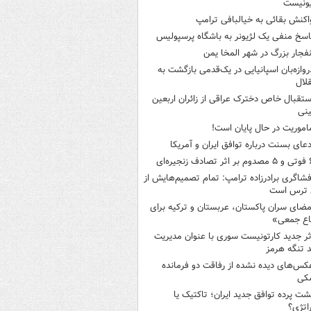
ونیست
اکنش بقائی به خیالبافی ترامپ
اسخ منفی یک لژیونر به باشگاه پرسپولیس
نفجار بزرگ در شهر المخا یمن
روازه‌بان اسپانیایی در یک‌قدمی بازگشت به
لال
ستقبال خاص دخترک عراقی از زائران اربعین
نی
اموریت در حال پایان است!
دعای بسنت درباره توافق ایران و آمریکا
ثر تصادف زنجیره‌ای
فشاگری برادرزاده ترامپ: تمام تصمیم‌هایش از
 ترس است
مضای سران پاکستان، عربستان و ترکیه برای
اع جمعی»
ثر جدید کارتونیست سوری با عنوان مدیریت
 تنگه هرمز
کس‌های دیده نشده از رفاقت دو فرمانده‌
کی
شت پرده توافق جدید ایران؛ تاکتیک یا
اتژی؟