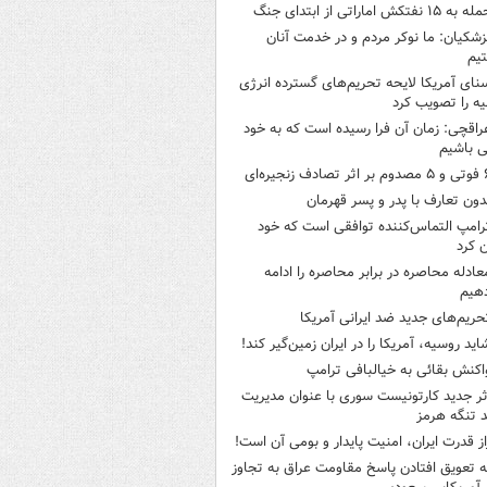
 به ۱۵ نفتکش‌ اماراتی از ابتدای جنگ
زشکیان: ما نوکر مردم و در خدمت آنان
یم
نای آمریکا لایحه تحریم‌های گسترده انرژی
ه را تصویب کرد
راقچی: زمان آن فرا رسیده است که به خود
 باشیم
ثر تصادف زنجیره‌ای
دون تعارف با پدر و پسر قهرمان
رامپ التماس‌کننده توافقی است که خود
ن کرد
عادله محاصره در برابر محاصره را ادامه
هیم
حریم‌های جدید ضد ایرانی آمریکا
اید روسیه، آمریکا را در ایران زمین‌گیر کند!
اکنش بقائی به خیالبافی ترامپ
ثر جدید کارتونیست سوری با عنوان مدیریت
 تنگه هرمز
از قدرت ایران، امنیت پایدار و بومی آن است!
ه تعویق افتادن پاسخ مقاومت عراق به تجاوز