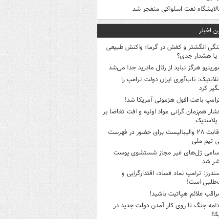
الایشگاه نفت اسلواکی منفجر شد
ن اخبار
نگی انگشتر و کفش در گرما؛ واکنش طبیعی
یا هشدار جدی؟
ورینیو هرگز نباید از رئال مادرید جدا می‌شد
تلانتیک: تاب‌آوری ایران دولت ترامپ را
گیر کرد
رامپ باعث افول هژمونی آمریکا شد!
شار هم‌زمان گرانی مواد اولیه و افت تقاضا بر
ر پلاستیک
رقابت ۲۸ والیبالیست برای حضور در فهرست
ی تیم ملی
سامی ژل‌های غیر مجاز شستشوی پوست
شر شد
ندرز: ترامپ نماد فساد، اقتدارگرایی و
‌طلبی است!
راقب علائم هپاتیت باشید!
دامه جنگ تا روی کار آمدن دولت جدید در
کا!