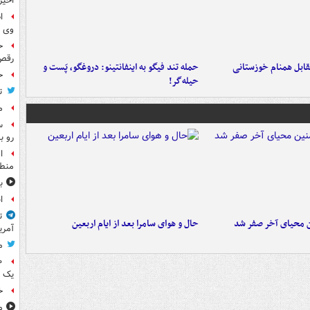
اخیر
ا
وی 
ح
رقص
قابل همنام خوزستانی
حمله تند فیگو به اینفانتینو: دروغگو، پَست‌ و
ح
حیله‌گر!
ت
م
س
رو ب
ا
منطق
ب
ا
ت
ن محیای آخر صفر شد
حال و هوای سامرا بعد از ایام اربعین
آمری
م
یک 
خ
م