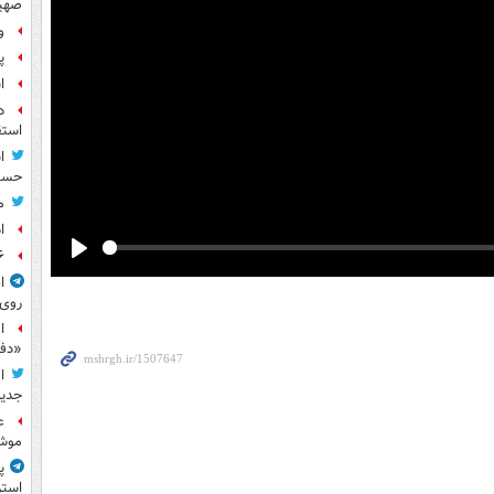
صهی
و
پ
ا
د
استق
ا
حسی
م
ا
۶ فوتی و ۵ مصدوم بر ا
Play
ا
روی
ا
«دف
ا
جدید
ع
موش
پ
استر