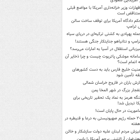
 آمریکایی سعودی
ظهارات وزیر خزانه‌داری آمریکا با مواضع قبلی
متناقض است
کم دادگاه آمریکا برای توقف ساخت سالن
 ترامپ
مله پهپادی به کشتی ترکیه‌ای در دریای سیاه
رامپ و نتانیاهو جنایتکار جنگی هستند!
یزبانی استقلال در آسیا به امارات می‌رسد؟
امانه موشکی پاتریوت چیست و چرا ذخایر آن
ه اتمام است؟
منیت خلیج فارس باید به دست کشورهای
ه تأمین شود
ارش باران در فاروج خراسان شمالی
نفجار بزرگ در شهر المخا یمن
نگه هرمز به نماد یک تحقیر تاریخی برای
کا تبدیل شد!
اموریت در حال پایان است!
۲۰ حمله رژیم صهیونیستی به درعا و قنیطره در
هفته
یزش مردم لبنان علیه دولت سازشکار و خائن
عترضان آرژانتینی پرچم آمریکا را پایین