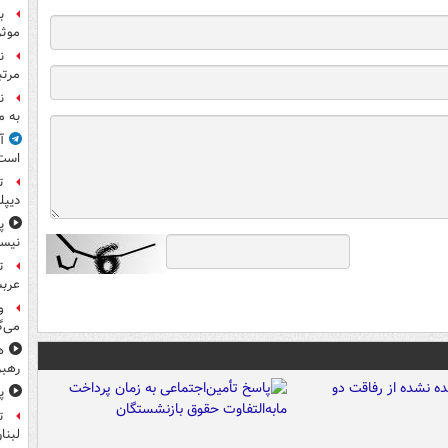
ب
موثر
ن
مرتب
ن
به م
آ
است
ت
دیپل
پ
نیس
ت
عرب
و
می‌گ
ه
رهبر
پ
ت
لبنا