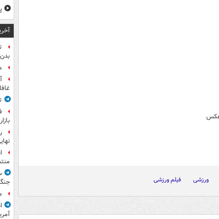
پ
آخری
ت
بدن 
م
آ
غافل
ت
ف
+عکس
بازا
نهای
ا
منت
س
ورزشی
فیلم ورزشی
جنگ
م
ا
آمری