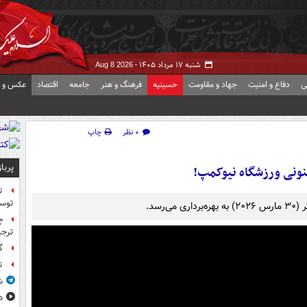
شنبه ۱۷ مرداد ۱۴۰۵ -
Aug 8 2026
ی
دفاع و امنیت
جهاد و مقاومت
حسینیه
فرهنگ و هنر
جامعه
اقتصاد
عکس و ف
۰ نظر
چاپ
پربا
نونی ورزشگاه نیوکمپ!
ت
توس
چ
ترجی
گ
ت
ش
د