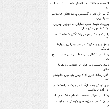
اغچه‌های خانگی در کاهش خطر ابتلا به دیابت
ند
گرانی تل‌آویو از گسترش پرونده‌های جاسوسی
ط با ایران
یویورک تایمز: غرب تمایلی به تجهیز اوکراین
وشک‌های رهگیر ندارد
یا از نفوذ نتانیاهو در واشنگتن کاسته شده
؟
وافق پرو و مکزیک بر سر ازسرگیری روابط
ماتیک
زشکیان: شکافی بین دولت و نیروهای مسلح
ت
اکید نخست‌وزیر عراق بر تقویت روابط با
ستان
قتی رسانه عبری از کابوس بنیامین نتانیاهو
وید
یچ دولتی به اندازۀ ما در جهت سیاست‌های
ی قدم برنداشت
زشکیان: هرگز استعفا نداده‌ام و نخواهم داد
جاوزات مجدد رژیم صهیونیستی به جنوب
ن