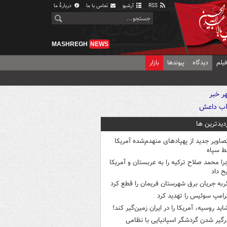
RSS
آرشیو
تماس با ما
دربارهٔ ما
MASHREGH
NEWS
یلم
دیدگاه
پیوندها
بازار
زدیدترین ها
صاویر جدید از پهپادهای منهدم‌شده آمریکا
ط سپاه
را محمد صلاح ترکیه را به عربستان و آمریکا
ح داد
ربه جریان برق شهرستان فریمان را قطع کرد
رامپ سوئیس را تهدید کرد
اید روسیه، آمریکا را در ایران زمین‌گیر کند!
رگیر شدن گردشگر اسپانیایی با نظامی