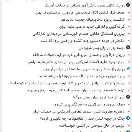
روایت تکان‌دهنده دانش‌آموز مینابی از جنایت آمریکا
هدف قرار گرفتن اتاق‌ فرماندهی مزدوران عربستان در یمن
شکست پروژه «خاورمیانه جدید» نتانیاهو
گزافه‌گویی و لفاظی جدید ترامپ علیه ایران
پیروزی استقلال مقابل همنام خوزستانی در دیداری تدارکاتی
انفجار در حومه دمشق چند کشته و زخمی برجا گذاشت
بوسه‌ پدر بر پای پسر شهیدش
رایزنی عراقچی و همتای موریتانی خود درباره تحولات منطقه
موج تهدید علیه قضات آمریکایی پس از صدور حکم علیه ترامپ
روایتی از همدلی و همسویی ملت‌ها در مراسم اربعین
یمن: جهان به‌زودی صدای ناله سعودی‌ها را خواهد شنید
یونیفل: ارتش اسرائیل در یک روز ۱۱۳ توپ به جنوب لبنان شلیک کرده است
ترامپ: همه چیز درباره ایران به طور استثنایی خوب پیش می‌رود
عبور از خط قرمز ایران یعنی مرگ!
حمله نیروهای اسرائیلی به خبرنگار پرس‌تی‌وی
«ضربه مغزی» شدن صدها نظامی آمریکایی در حملات ایران
جنگ در جبهه لبنان بعد از تفاهم‌نامه چه تغییری کرده؟
ترامپ در حال سوختن در آتشی خودساخته