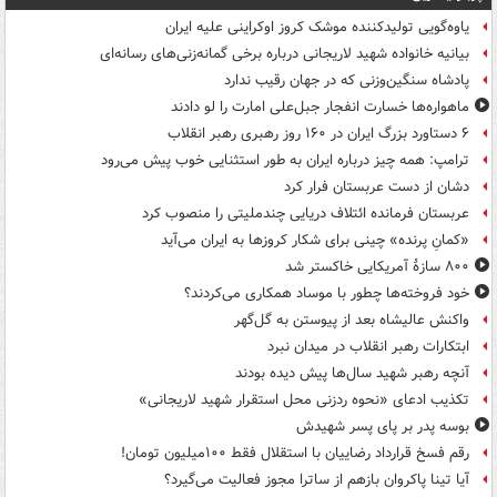
یاوه‌گویی تولیدکننده موشک کروز اوکراینی علیه ایران
بیانیه خانواده شهید لاریجانی درباره برخی گمانه‌زنی‌های رسانه‌ای
پادشاه سنگین‌وزنی که در جهان رقیب ندارد
ماهواره‌ها خسارت انفجار جبل‌علی امارت را لو دادند
۶ دستاورد بزرگ ایران در ۱۶۰ روز رهبری رهبر انقلاب
ترامپ: همه چیز درباره ایران به طور استثنایی خوب پیش می‌رود
دشان از دست عربستان فرار کرد
عربستان فرمانده ائتلاف دریایی چندملیتی را منصوب کرد
«کمانِ پرنده» چینی برای شکار کروزها به ایران می‌آید
۸۰۰ سازۀ آمریکایی خاکستر شد
خود فروخته‌ها چطور با موساد همکاری می‌کردند؟
واکنش عالیشاه بعد از پیوستن به گل‌گهر
ابتکارات رهبر انقلاب در میدان نبرد
آنچه رهبر شهید سال‌ها پیش دیده بودند
تکذیب ادعای «نحوه ردزنی محل استقرار شهید لاریجانی»
بوسه‌ پدر بر پای پسر شهیدش
رقم فسخ قرارداد رضاییان با استقلال فقط ۱۰۰میلیون تومان!
آیا تینا پاکروان بازهم از ساترا مجوز فعالیت می‌گیرد؟