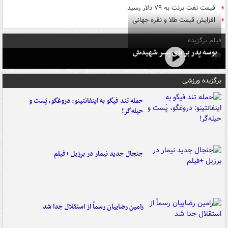
قیمت نفت برنت به ۷۹ دلار رسید
افزایش قیمت طلا و نقره جهانی
فیلم برگزیده
بوسه‌ پدر بر پای پسر شهیدش
برگزیده ورزشی
حمله تند فیگو به اینفانتینو: دروغگو، پَست‌ و
حیله‌گر!
جنجال جدید نیمار در برزیل +فیلم
رامین رضاییان رسماً از استقلال جدا شد