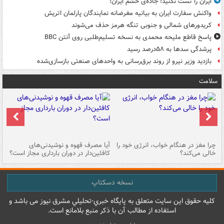
ایران را تست نکنید! جاده‌ی خشم ایران!
واکنش سفارت ایران به بیانیه مغرضانه نمایندگان پارلمان اتریش
کریدورهای شمالی و جنوبی تنگه هرمز حذف می‌شوند
پاسخ قاطع ملیحه محمدی به نسخه تسلیم‌طلبی روی آنتن BBC
پرشدگی سدها به ۵۸درصد رسید
بازدید وزیر نیرو از روند برق‌رسانی به واحدهای صنعتی بازسازی‌شده
سلامت
ت
چرا مغز در هنگام خواب، انرژی خود را
آیا مصرف قهوه و نوشیدنی‌های
چر
خالی می‌کند؟
کافئین‌دار در دوران بارداری مجاز است؟
می
نسخه دسکتاپ
کليه حقوق اين سايت متعلق به پایگاه خبري-تحليلي مشرق نيوز می باشد و
استفاده از مطالب آن با ذکر منبع بلامانع است.