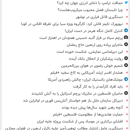
حماقت ترامپ با ذخایر انرژی جهان چه کرد؟
چرا تابستان فصل محبوب میکروب‌هاست؟
دستگیری قاتل فراری در نوشهر
نیویورک تایمز فاش کرد: کارگروه ویژه سیا برای تفرقه افکنی در کوبا
کنترل کامل تنگه هرمز در دست ایران!
پرچم سیاه بر فراز گنبد حسینی همچنان در اهتزاز است
ماجرای پیاده روی اربعین حاج رمضان
این دیپلماسی نمایشی، شکست خورده است
روایت پزشکیان از انحلال بانک آینده
شمیم خوش رضوی در هوای بین‌الحرمین
هشدار افسر ارشد آمریکایی به کاخ سفید +فیلم
موشک‌های بالستیک ایران؛ چالش راهبردی آمریکا
باید افراد کارآمدتر را به کار گرفت
حامیان فلسطین در مکزیک پرچم اسرائیل را به آتش کشیدند
دبیرکل سازمان ملل باز هم خواستار آتش‌بس فوری در اوکراین شد
آنچه رهبر شهید سال‌ها پیش دیده بودند
حمایت هلندی‌ها از مظلومیت فلسطین +فیلم
افشای برکناری در موساد پس از شکست پروژه علیه ایران
دستگیری عامل انتشار مطالب توهین‌آمیز علیه زائران اربعین در فضای مجازی