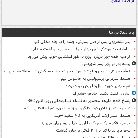
پربازدیدترین ها
پدر شاهرودی پس از قتل پسرش، جسد را در چاه مخفی کرد
سامانه ضد موشکی لیزری؛ از بلوف سیاسی تا واقعیت میدانی
ترامپ: همه چیز درباره ایران به طور استثنایی خوب پیش می‌رود
بوسه‌ پدر بر پای پسر شهیدش
توقف طولانی کامیون‌ها پشت مرز؛ صورت‌حساب سنگینی که به اقتصاد می‌رسد
هشدار سرمربی پرسپولیس به جاسوس تیم
آنچه رهبر شهید سال‌ها پیش دیده بودند
ایران را تست نکنید! جاده‌ی خشم ایران!
پاسخ قاطع ملیحه محمدی به نسخه تسلیم‌طلبی روی آنتن BBC
نیویورک تایمز فاش کرد: کارگروه ویژه سیا برای تفرقه افکنی در کوبا
هشدار افسر ارشد آمریکایی به کاخ سفید +فیلم
ترامپ: فکر می‌کنم جنگ با ایران خیلی زود پایان می‌یابد
برخورد پراید با تیر برق ۲ فوتی بر جای گذاشت
دستگیری قاتل فراری در نوشهر