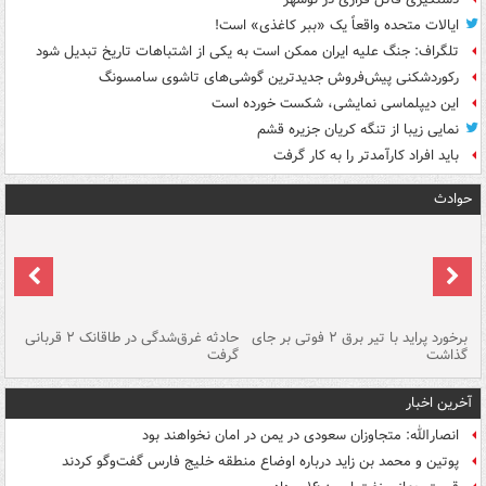
ایالات متحده واقعاً یک «ببر کاغذی» است!
تلگراف: جنگ علیه ایران ممکن است به یکی از اشتباهات تاریخ تبدیل شود
رکوردشکنی پیش‌فروش جدیدترین گوشی‌های تاشوی سامسونگ
این دیپلماسی نمایشی، شکست خورده است
نمایی زیبا از تنگه کریان جزیره قشم
باید افراد کارآمدتر را به کار گرفت
حوادث
برخورد پراید با تیر برق ۲ فوتی بر جای
حادثه غرق‌شدگی در طاقانک ۲ قربانی
پد
گذاشت
گرفت
جس
آخرین اخبار
انصارالله: متجاوزان سعودی در یمن در امان نخواهند بود
پوتین و محمد بن زاید درباره اوضاع منطقه خلیج فارس گفت‌وگو کردند