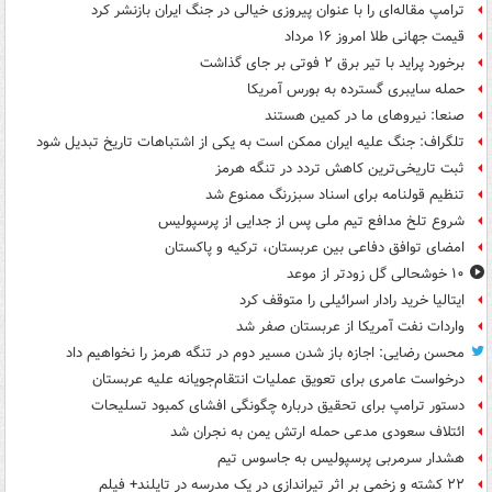
ترامپ مقاله‌ای را با عنوان پیروزی خیالی در جنگ ایران بازنشر کرد
قیمت جهانی طلا امروز ۱۶ مرداد
برخورد پراید با تیر برق ۲ فوتی بر جای گذاشت
حمله سایبری گسترده به بورس آمریکا
صنعا: نیروهای ما در کمین‌ هستند
تلگراف: جنگ علیه ایران ممکن است به یکی از اشتباهات تاریخ تبدیل شود
ثبت تاریخی‌ترین کاهش تردد در تنگه هرمز
تنظیم قولنامه برای اسناد سبزرنگ ممنوع شد
شروع تلخ مدافع تیم ملی پس از جدایی از پرسپولیس
امضای توافق دفاعی بین عربستان، ترکیه و پاکستان
۱۰ خوشحالی گل زودتر از موعد
ایتالیا خرید رادار اسرائیلی را متوقف کرد
واردات نفت آمریکا از عربستان صفر شد
محسن رضایی: اجازه باز شدن مسیر دوم در تنگه هرمز را نخواهیم داد
درخواست عامری برای تعویق عملیات انتقام‌جویانه علیه عربستان
دستور ترامپ برای تحقیق درباره چگونگی افشای کمبود تسلیحات
ائتلاف سعودی مدعی حمله ارتش یمن به نجران شد
هشدار سرمربی پرسپولیس به جاسوس تیم
۲۲ کشته و زخمی بر اثر تیراندازی در یک مدرسه در تایلند+ فیلم