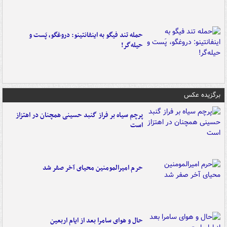
حمله تند فیگو به اینفانتینو: دروغگو، پَست‌ و
حیله‌گر!
برگزیده عکس
پرچم سیاه بر فراز گنبد حسینی همچنان در اهتزاز
است
حرم امیرالمومنین محیای آخر صفر شد
حال و هوای سامرا بعد از ایام اربعین