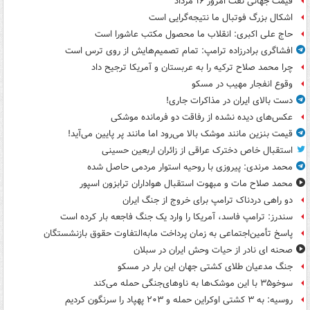
قیمت جهانی نفت امروز ۱۶ مرداد
اشکال بزرگ فوتبال ما نتیجه‌گرایی است
حاج علی اکبری: انقلاب ما محصول مکتب عاشورا است
افشاگری برادرزاده ترامپ: تمام تصمیم‌هایش از روی ترس است
چرا محمد صلاح ترکیه را به عربستان و آمریکا ترجیح داد
وقوع انفجار مهیب در مسکو
دست بالای ایران در مذاکرات جاری!
عکس‌های دیده نشده از رفاقت دو فرمانده‌ موشکی
قیمت بنزین مانند موشک بالا می‌رود اما مانند پر پایین می‌آید!
استقبال خاص دخترک عراقی از زائران اربعین حسینی
محمد مرندی: پیروزی با روحیه استوار مردمی حاصل شده
محمد صلاح مات و مبهوت استقبال هواداران ترابزون اسپور
دو راهی دردناک ترامپ برای خروج از جنگ ایران
سندرز: ترامپ فاسد، آمریکا را وارد یک جنگ فاجعه بار کرده است
پاسخ تأمین‌اجتماعی به زمان پرداخت مابه‌التفاوت حقوق بازنشستگان
صحنه ای نادر از حیات وحش ایران در سبلان
جنگ مدعیان طلای کشتی جهان این بار در مسکو
سوخو۳۵ با این موشک‌ها به ناوهای‌جنگی حمله می‌کند
روسیه: به ۳ کشتی اوکراین حمله و ۲۰۳ پهپاد را سرنگون کردیم