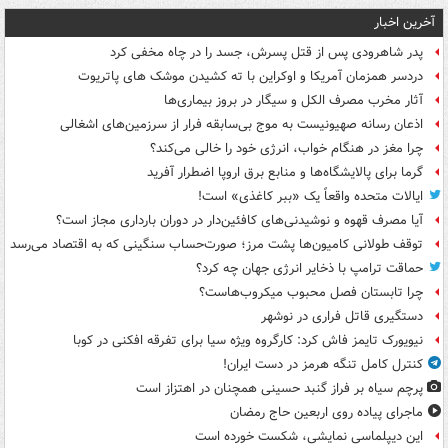
آخرین اخبار
پدر شاهرودی پس از قتل پسرش، جسد را در چاه مخفی کرد
دردسر همزمان آمریکا و اوکراین با ته کشیدن موشک های پاتریوت
آثار مخرب مصرف الکل و سیگار در بروز بیماری‌ها
اذعان رسانه صهیونیست به موج بی‌سابقه فرار از سرزمین‌های اشغالی
چرا مغز در هنگام خواب، انرژی خود را خالی می‌کند؟
گرما برای پالایشگاه‌ها و منابع برق اروپا اضطرار آفرید
ایالات متحده واقعاً یک «ببر کاغذی» است!
آیا مصرف قهوه و نوشیدنی‌های کافئین‌دار در دوران بارداری مجاز است؟
توقف طولانی کامیون‌ها پشت مرز؛ صورت‌حساب سنگینی که به اقتصاد می‌رسد
حماقت ترامپ با ذخایر انرژی جهان چه کرد؟
چرا تابستان فصل محبوب میکروب‌هاست؟
دستگیری قاتل فراری در نوشهر
نیویورک تایمز فاش کرد: کارگروه ویژه سیا برای تفرقه افکنی در کوبا
کنترل کامل تنگه هرمز در دست ایران!
پرچم سیاه بر فراز گنبد حسینی همچنان در اهتزاز است
ماجرای پیاده روی اربعین حاج رمضان
این دیپلماسی نمایشی، شکست خورده است