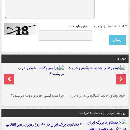
*
لطفا عدد مقابل را در جعبه متن وارد کنید
خودرو
خودروهای جدید شیائومی در راه بازار
چرا سیم‌کشی خودرو ذوب می‌شود؟
شو
این مطالب را از دست ندهید....
۶ دستاورد بزرگ ایران در ۱۶۰ روز رهبری رهبر انقلاب