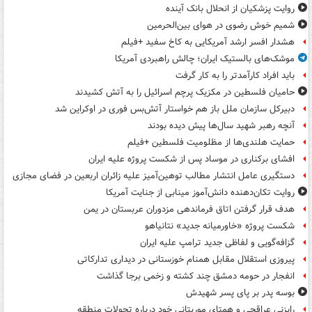
روایت پزشکیان از انحلال بانک آینده
شمیم خوش رضوی در هوای بین‌الحرمین
هشدار افسر ارشد آمریکایی به کاخ سفید +فیلم
موشک‌های بالستیک ایران؛ چالش راهبردی آمریکا
باید افراد کارآمدتر را به کار گرفت
حامیان فلسطین در مکزیک پرچم اسرائیل را به آتش کشیدند
دبیرکل سازمان ملل باز هم خواستار آتش‌بس فوری در اوکراین شد
آنچه رهبر شهید سال‌ها پیش دیده بودند
حمایت هلندی‌ها از مظلومیت فلسطین +فیلم
افشای برکناری در موساد پس از شکست پروژه علیه ایران
دستگیری عامل انتشار مطالب توهین‌آمیز علیه زائران اربعین در فضای مجازی
روایت تکان‌دهنده دانش‌آموز مینابی از جنایت آمریکا
هدف قرار گرفتن اتاق‌ فرماندهی مزدوران عربستان در یمن
شکست پروژه «خاورمیانه جدید» نتانیاهو
گزافه‌گویی و لفاظی جدید ترامپ علیه ایران
پیروزی استقلال مقابل همنام خوزستانی در دیداری تدارکاتی
انفجار در حومه دمشق چند کشته و زخمی برجا گذاشت
بوسه‌ پدر بر پای پسر شهیدش
رایزنی عراقچی و همتای موریتانی خود درباره تحولات منطقه