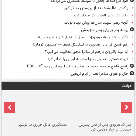
خود فروخته‌ها چطور با موساد همکاری می‌کردند؟
واکنش عالیشاه بعد از پیوستن به گل‌گهر
ابتکارات رهبر انقلاب در میدان نبرد
آنچه رهبر شهید سال‌ها پیش دیده بودند
بوسه‌ پدر بر پای پسر شهیدش
تکذیب ادعای «نحوه ردزنی محل استقرار شهید لاریجانی»
رقم فسخ قرارداد رضاییان با استقلال فقط ۱۰۰میلیون تومان!
آیا تینا پاکروان بازهم از ساترا مجوز فعالیت می‌گیرد؟
کویت دستور تعطیلی تنها مدرسه ایرانی را صادر کرد
پاسخ قاطع ملیحه محمدی به نسخه تسلیم‌طلبی روی آنتن BBC
حال و هوای سامرا بعد از ایام اربعین
حوادث
ر
پدر شاهرودی پس از قتل پسرش،
دستگیری قاتل فراری در نوشهر
آت
جسد را در چاه مخفی کرد
دی