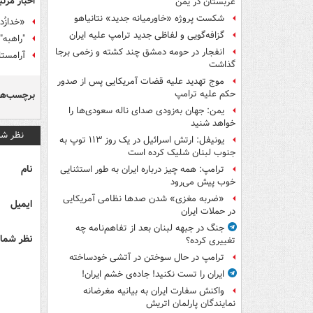
اخبار مرتب
عربستان در یمن
شکست پروژه «خاورمیانه جدید» نتانیاهو
«خدازُد
گزافه‌گویی و لفاظی جدید ترامپ علیه ایران
"راهبه"
انفجار در حومه دمشق چند کشته و زخمی برجا
آرامستا
گذاشت
موج تهدید علیه قضات آمریکایی پس از صدور
حکم علیه ترامپ
برچسب‌ها
یمن: جهان به‌زودی صدای ناله سعودی‌ها را
خواهد شنید
نظر شم
یونیفل: ارتش اسرائیل در یک روز ۱۱۳ توپ به
جنوب لبنان شلیک کرده است
نام
ترامپ: همه چیز درباره ایران به طور استثنایی
خوب پیش می‌رود
«ضربه مغزی» شدن صدها نظامی آمریکایی
ایمیل
در حملات ایران
جنگ در جبهه لبنان بعد از تفاهم‌نامه چه
نظر شما 
تغییری کرده؟
ترامپ در حال سوختن در آتشی خودساخته
ایران را تست نکنید! جاده‌ی خشم ایران!
واکنش سفارت ایران به بیانیه مغرضانه
نمایندگان پارلمان اتریش