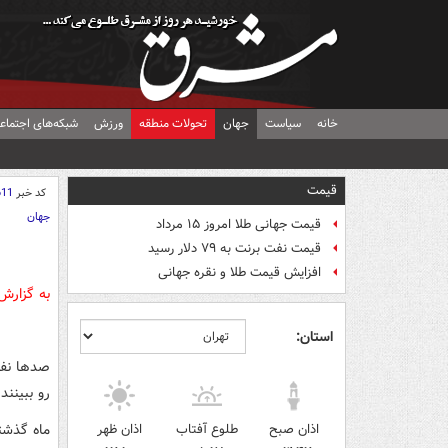
خانه
سیاست
جهان
تحولات منطقه
ورزش
شبکه‌های اجتماع
قیمت
کد خبر
611
جهان
قیمت جهانی طلا امروز ۱۵ مرداد
قیمت نفت برنت به ۷۹ دلار رسید
افزایش قیمت طلا و نقره جهانی
به گزارش
استان:
صدها نفر
رو ببینن
ماه گذشت
اذان صبح
طلوع آفتاب
اذان ظهر