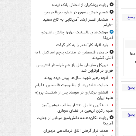
روایت پزشکیان از انحلال بانک آینده
شمیم خوش رضوی در هوای بین‌الحرمین
پاسخ
هشدار افسر ارشد آمریکایی به کاخ سفید
+فیلم
موشک‌های بالستیک ایران؛ چالش راهبردی
آمریکا
باید افراد کارآمدتر را به کار گرفت
حامیان فلسطین در مکزیک پرچم اسرائیل را به
دعا
آتش کشیدند
دبیرکل سازمان ملل باز هم خواستار آتش‌بس
فوری در اوکراین شد
آنچه رهبر شهید سال‌ها پیش دیده بودند
حمایت هلندی‌ها از مظلومیت فلسطین +فیلم
پاسخ
افشای برکناری در موساد پس از شکست پروژه
علیه ایران
دستگیری عامل انتشار مطالب توهین‌آمیز
علیه زائران اربعین در فضای مجازی
پاسخ
روایت تکان‌دهنده دانش‌آموز مینابی از جنایت
آمریکا
هدف قرار گرفتن اتاق‌ فرماندهی مزدوران