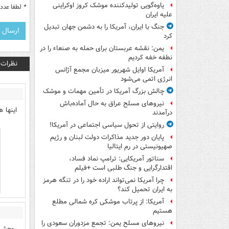
یاوه‌گویی تولیدکننده موشک کروز اوکراینی
*
لطفا عدد م
علیه ایران
جنگ با ایران، آمریکا را به دشمن جهان تبدیل
کرد
یمن: نقشه عربستان برای حمله به صنعاء را در
نطفه خفه کردیم
نظرات
آمریکا اوایل شهریور میزبان مجمع آژانس
انرژی اتمی می‌شود
چالش بزرگ آمریکا در تأمین مهمات و موشک
نیروهای مسلح عراق به حال آماده‌باش
اینها 
درآمدند
روایتی از تحول سیاسی اجتماعی در آمریکا!
پایان دور جدید مذاکرات دولت لبنان و رژیم
صهیونیستی در رم ایتالیا
سناتور آمریکایی: ترامپ نماد فساد،
اقتدارگرایی و جنگ طلبی است +فیلم
چرا آمریکا نمی‌تواند اراده خود را در تنگه هرمز
به ایران تحمیل کند؟
آمریکا: از پرتاب موشکی کره شمالی مطلع
هستیم
نیروهای مسلح یمن: تجمع مزدوران سعودی را
روحش 