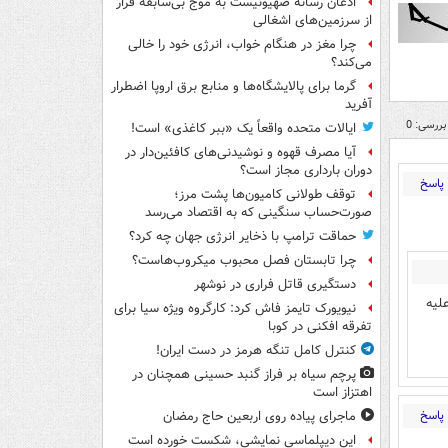
اذعان رسانه صهیونیست به موج بی‌سابقه فرار
از سرزمین‌های اشغالی
چرا مغز در هنگام خواب، انرژی خود را خالی
می‌کند؟
گرما برای پالایشگاه‌ها و منابع برق اروپا اضطرار
آفرید
بررسی: 0
ایالات متحده واقعاً یک «ببر کاغذی» است!
آیا مصرف قهوه و نوشیدنی‌های کافئین‌دار در
دوران بارداری مجاز است؟
پاسخ
توقف طولانی کامیون‌ها پشت مرز؛
صورت‌حساب سنگینی که به اقتصاد می‌رسد
حماقت ترامپ با ذخایر انرژی جهان چه کرد؟
چرا تابستان فصل محبوب میکروب‌هاست؟
دستگیری قاتل فراری در نوشهر
لیه
نیویورک تایمز فاش کرد: کارگروه ویژه سیا برای
تفرقه افکنی در کوبا
کنترل کامل تنگه هرمز در دست ایران!
پرچم سیاه بر فراز گنبد حسینی همچنان در
اهتزاز است
پاسخ
ماجرای پیاده روی اربعین حاج رمضان
این دیپلماسی نمایشی، شکست خورده است