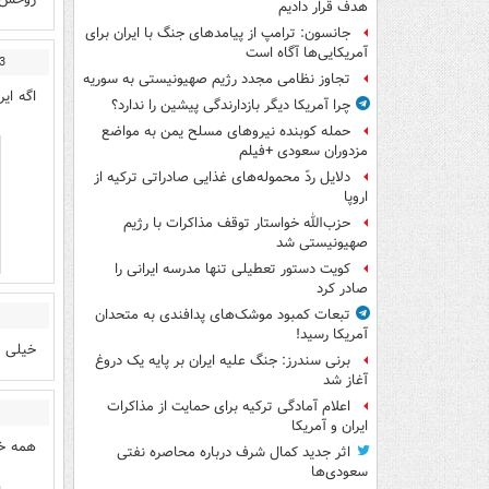
هدف قرار دادیم
جانسون: ترامپ از پیامدهای جنگ با ایران برای
آمریکایی‌ها آگاه است
3
تجاوز نظامی مجدد رژیم صهیونیستی به سوریه
اگه ای
چرا آمریکا دیگر بازدارندگی پیشین را ندارد؟
حمله کوبنده نیروهای مسلح یمن به مواضع
مزدوران سعودی +فیلم
دلایل ردّ محموله‌های غذایی صادراتی ترکیه از
اروپا
حزب‌الله خواستار توقف مذاکرات با رژیم
صهیونیستی شد
کویت دستور تعطیلی تنها مدرسه ایرانی را
صادر کرد
تبعات کمبود موشک‌های پدافندی به متحدان
آمریکا رسید!
خیلی ج
برنی سندرز: جنگ علیه ایران بر پایه یک دروغ
آغاز شد
اعلام آمادگی ترکیه برای حمایت از مذاکرات
ایران و آمریکا
همه خا
اثر جدید کمال شرف درباره محاصره نفتی
سعودی‌ها