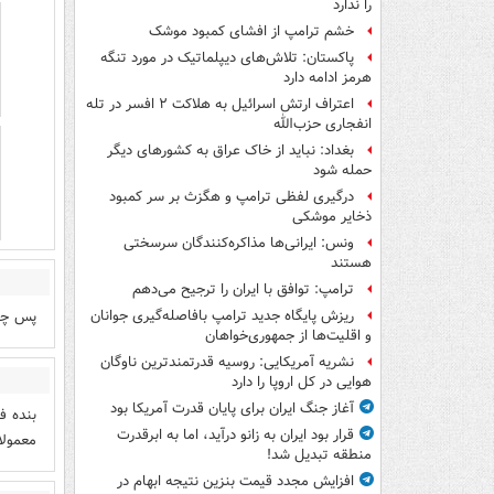
را ندارد
خشم ترامپ از افشای کمبود موشک
پاکستان: تلاش‌های دیپلماتیک در مورد تنگه
هرمز ادامه دارد
اعتراف ارتش اسرائیل به هلاکت ۲ افسر در تله
انفجاری حزب‌الله
بغداد: نباید از خاک عراق به کشورهای دیگر
حمله شود
درگیری لفظی ترامپ و هگزث بر سر کمبود
ذخایر موشکی
ونس: ایرانی‌ها مذاکره‌کنندگان سرسختی
هستند
ترامپ: توافق با ایران را ترجیح می‌دهم
پس چرا
ریزش پایگاه جدید ترامپ بافاصله‌گیری جوانان
و اقلیت‌ها از جمهوری‌خواهان
نشریه آمریکایی: روسیه قدرتمندترین ناوگان
هوایی در کل اروپا را دارد
آغاز جنگ ایران برای پایان قدرت آمریکا بود
بنده ف
قرار بود ایران به زانو درآید، اما به ابرقدرت
معمولا
منطقه تبدیل شد!
افزایش مجدد قیمت بنزین نتیجه ابهام در