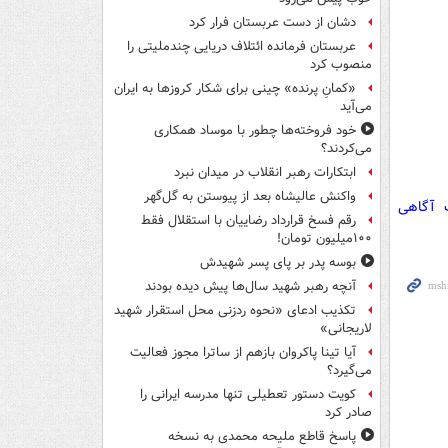
دشان از دست عربستان فرار کرد
عربستان فرمانده ائتلاف دریایی چندملیتی را
منصوب کرد
«کمانِ پرنده» چینی برای شکار کروزها به ایران
می‌آید
خود فروخته‌ها چطور با موساد همکاری
می‌کردند؟
ابتکارات رهبر انقلاب در میدان نبرد
واکنش عالیشاه بعد از پیوستن به گل‌گهر
ت آگاهی
رقم فسخ قرارداد رضاییان با استقلال فقط
۱۰۰میلیون تومان!
بوسه‌ پدر بر پای پسر شهیدش
آنچه رهبر شهید سال‌ها پیش دیده بودند
تکذیب ادعای «نحوه ردزنی محل استقرار شهید
لاریجانی»
آیا تینا پاکروان بازهم از ساترا مجوز فعالیت
می‌گیرد؟
کویت دستور تعطیلی تنها مدرسه ایرانی را
صادر کرد
پاسخ قاطع ملیحه محمدی به نسخه