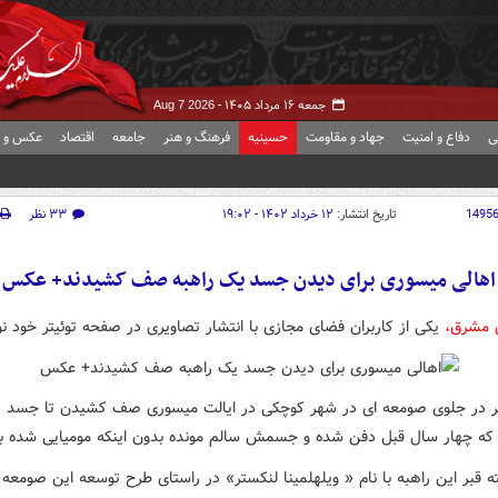
جمعه ۱۶ مرداد ۱۴۰۵ -
Aug 7 2026
ی
دفاع و امنیت
جهاد و مقاومت
حسینیه
فرهنگ و هنر
جامعه
اقتصاد
عکس و ف
1495
تاریخ انتشار:
۱۲ خرداد ۱۴۰۲ - ۱۹:۰۲
۳۳ نظر
اهالی میسوری‌ برای دیدن جسد یک راهبه صف کشیدند+ عکس
 مشرق،
یکی از کاربران فضای مجازی با انتشار تصاویری در صفحه توئیتر خود 
 در جلوی صومعه ای در شهر کوچکی در ایالت میسوری صف کشیدن تا جسد را
د که چهار سال قبل دفن شده و جسمش سالم مونده بدون اینکه مومیایی شده ب
ه قبر این راهبه با نام « ویلهلمینا لنکستر» در راستای طرح توسعه این صومعه