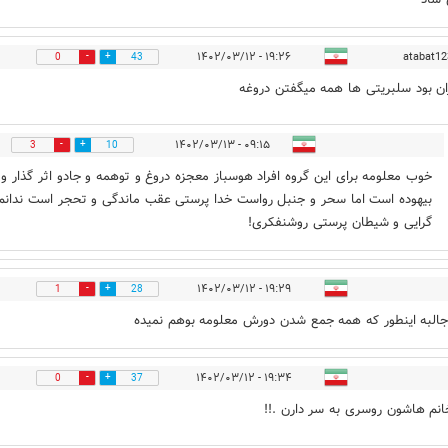
۱۹:۲۶ - ۱۴۰۲/۰۳/۱۲
atabat12
0
43
ران بود سلبریتی ها همه میگفتن دروغه
۰۹:۱۵ - ۱۴۰۲/۰۳/۱۳
3
10
خوب معلومه برای این گروه افراد هوسباز معجزه دروغ و توهمه و جادو اثر گذار و 
بیهوده است اما سحر و جنبل رواست خدا پرستی عقب ماندگی و تحجر است ندانم
گرایی و شیطان پرستی روشنفکری!
۱۹:۲۹ - ۱۴۰۲/۰۳/۱۲
1
28
البه اینطور که همه جمع شدن دورش معلومه بوهم نمیده
۱۹:۳۴ - ۱۴۰۲/۰۳/۱۲
0
37
نم هاشون روسری به سر دارن .!!