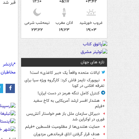
۱۲:۱۰
۰۵:۱۷
۰۳:۴۲
قبر شد
غروب خورشید
اذان مغرب
نیمه‌شب شرعی
۲۳:۲۲
۱۹:۲۳
۱۹:۰۳
تازه های جهان
*بازنشر 
مخاطبان 
ایالات متحده واقعاً یک «ببر کاغذی» است!
نیویورک تایمز فاش کرد: کارگروه ویژه سیا برای
تفرقه افکنی در کوبا
کنترل کامل تنگه هرمز در دست ایران!
هشدار افسر ارشد آمریکایی به کاخ سفید
+فیلم
دبیرکل سازمان ملل باز هم خواستار آتش‌بس
فوری در اوکراین شد
حمایت هلندی‌ها از مظلومیت فلسطین +فیلم
هدف قرار گرفتن اتاق‌ فرماندهی مزدوران