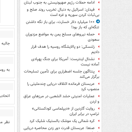
ادامه حملات رژیم صهیونیستی به جنوب لبنان
فیدان: اسرائیل به دنبال تخریب روند صلح و
بی‌ثبات کردن سوریه و غزه است
۱۰۰ میلیارد دلار خسارت، برای باز نگه داشتن
تنگه‌ای که باز بود!
حمله نیروهای مسلح یمن به مواضع مزدوران
سعودی
جالبه 
زلنسکی: دو پالایشگاه روسیه را هدف قرار
دادیم
نشنال اینترست: آمریکا برای جنگ پهپادی
آماده نیست
به روس
پنتاگون جلسه اضطراری برای تأمین تسلیحات
برگزار می‌کند
عربستان فرمانده ائتلاف دریایی چندملیتی را
منصوب کرد
اتحادب
عملیات امنیتی حشد الشعبی در مرزهای عراق
و اردن
روایت گاردین از «دیپلماسی کودکستانی»
ترامپ در برابر ایران
کره شمالی یک موشک بالستیک شلیک کرد
نظر مخ
صنعا: عربستان قدرت دور زدن محاصره دریایی