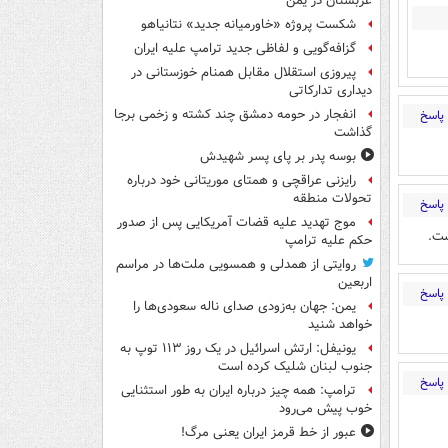
عربستان در یمن
شکست پروژه «خاورمیانه جدید» نتانیاهو
گزافه‌گویی و لفاظی جدید ترامپ علیه ایران
پیروزی استقلال مقابل همنام خوزستانی در
دیداری تدارکاتی
انفجار در حومه دمشق چند کشته و زخمی برجا
پاسخ
گذاشت
بوسه‌ پدر بر پای پسر شهیدش
رایزنی عراقچی و همتای موریتانی خود درباره
تحولات منطقه
پاسخ
موج تهدید علیه قضات آمریکایی پس از صدور
ست.
حکم علیه ترامپ
روایتی از همدلی و همسویی ملت‌ها در مراسم
اربعین
پاسخ
یمن: جهان به‌زودی صدای ناله سعودی‌ها را
خواهد شنید
یونیفل: ارتش اسرائیل در یک روز ۱۱۳ توپ به
جنوب لبنان شلیک کرده است
پاسخ
ترامپ: همه چیز درباره ایران به طور استثنایی
خوب پیش می‌رود
عبور از خط قرمز ایران یعنی مرگ!