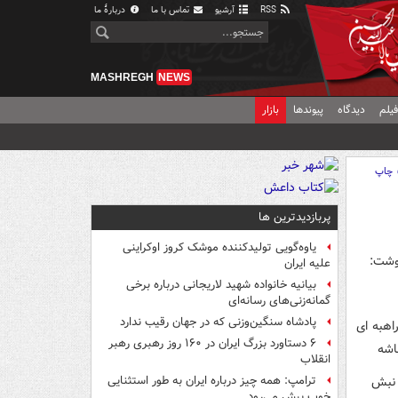
RSS
آرشیو
تماس با ما
دربارهٔ ما
MASHREGH
NEWS
یلم
دیدگاه
پیوندها
بازار
چاپ
پربازدیدترین ها
یاوه‌گویی تولیدکننده موشک کروز اوکراینی
نوشت:
علیه ایران
بیانیه خانواده شهید لاریجانی درباره برخی
گمانه‌زنی‌های رسانه‌ای
پادشاه سنگین‌وزنی که در جهان رقیب ندارد
هبه ای
۶ دستاورد بزرگ ایران در ۱۶۰ روز رهبری رهبر
اشه
انقلاب
 نبش
ترامپ: همه چیز درباره ایران به طور استثنایی
خوب پیش می‌رود