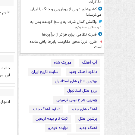
مذاکرات
کشورهای عربی از رویارویی و جنگ با ایران
علوم ط
می‌ترسند!
واکنش کمال شرف به پاسخ کوبنده یمن به
عربستان سعودی
قدرت نظامی ایران فراتر از برآوردها
فارن افرز: محور مقاومت پابرجا باقی مانده
است
آپ آهنگ
موزیک شاه
جالبه 
دانلود آهنگ جدید
سایت تاریخ ایران
این مو
بهترین هتل های استانبول
رزرو هتل استانبول
بهترین جراح بینی ترمیمی
ادمهای ع
آهنگ های جدید
دانلود آهنگ جدید
پرشین هتل
ثبت نام بیمه اربعین
آهنگ جدید
مزایده خودرو