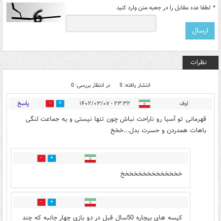
*
لطفا عدد مقابل را در جعبه متن وارد کنید
نظرات
انتشار یافته: 5
در انتظار بررسی: 0
پاسخ
اوف
۲۳:۳۲ - ۱۴۰۲/۰۳/۰۷
4
5
قهرمانی تو آسیا رو ناراحت نباش چون تنها نیستی و یه جماعت لنگی
باهات همدردن و حسرت بدل...خخخ
0
0
خخخخخخخخخخخخخخ
0
0
کیسه های بیچاره 50سال قبل در دو بازی چهار جانبه که چند