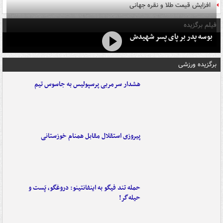
افزایش قیمت طلا و نقره جهانی
فیلم برگزیده
بوسه‌ پدر بر پای پسر شهیدش
برگزیده ورزشی
هشدار سرمربی پرسپولیس به جاسوس تیم
پیروزی استقلال مقابل همنام خوزستانی
حمله تند فیگو به اینفانتینو: دروغگو، پَست‌ و
حیله‌گر!