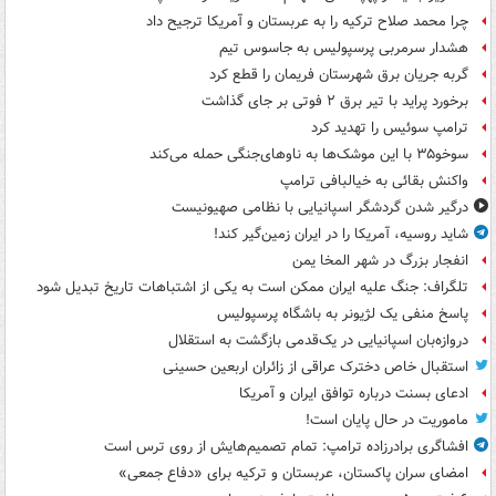
چرا محمد صلاح ترکیه را به عربستان و آمریکا ترجیح داد
هشدار سرمربی پرسپولیس به جاسوس تیم
گربه جریان برق شهرستان فریمان را قطع کرد
برخورد پراید با تیر برق ۲ فوتی بر جای گذاشت
ترامپ سوئیس را تهدید کرد
سوخو۳۵ با این موشک‌ها به ناوهای‌جنگی حمله می‌کند
واکنش بقائی به خیالبافی ترامپ
درگیر شدن گردشگر اسپانیایی با نظامی صهیونیست
شاید روسیه، آمریکا را در ایران زمین‌گیر کند!
انفجار بزرگ در شهر المخا یمن
تلگراف: جنگ علیه ایران ممکن است به یکی از اشتباهات تاریخ تبدیل شود
پاسخ منفی یک لژیونر به باشگاه پرسپولیس
دروازه‌بان اسپانیایی در یک‌قدمی بازگشت به استقلال
استقبال خاص دخترک عراقی از زائران اربعین حسینی
ادعای بسنت درباره توافق ایران و آمریکا
ماموریت در حال پایان است!
افشاگری برادرزاده ترامپ: تمام تصمیم‌هایش از روی ترس است
امضای سران پاکستان، عربستان و ترکیه برای «دفاع جمعی»