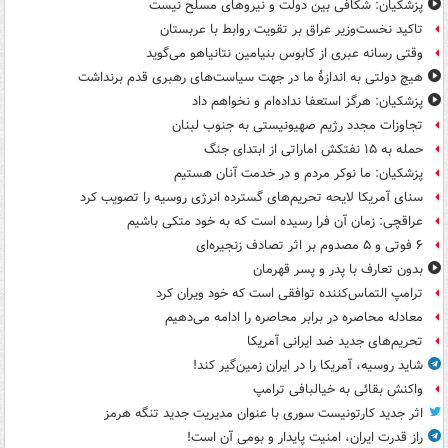
پزشکیان: شکافی بین دولت و نیروهای مسلح نیست
تاکید نخست‌وزیر عراق بر تقویت روابط با عربستان
وقتی رسانه عبری از کابوس بنیامین نتانیاهو می‌گوید
هیچ دولتی به اندازۀ ما در جهت سیاست‌های رهبری قدم برنداشت
پزشکیان: هرگز استعفا نداده‌ام و نخواهم داد
تجاوزات مجدد رژیم صهیونیستی به جنوب لبنان
حمله به ۱۵ نفتکش‌ اماراتی از ابتدای جنگ
پزشکیان: ما نوکر مردم و در خدمت آنان هستیم
سنای آمریکا لایحه تحریم‌های گسترده انرژی روسیه را تصویب کرد
عراقچی: زمان آن فرا رسیده است که به خود متکی باشیم
۶ فوتی و ۵ مصدوم بر اثر تصادف زنجیره‌ای
بدون تعارف با پدر و پسر قهرمان
ترامپ التماس‌کننده توافقی است که خود ویران کرد
معادله محاصره در برابر محاصره را ادامه می‌دهیم
تحریم‌های جدید ضد ایرانی آمریکا
شاید روسیه، آمریکا را در ایران زمین‌گیر کند!
واکنش بقائی به خیالبافی ترامپ
اثر جدید کارتونیست سوری با عنوان مدیریت جدید تنگه هرمز
راز قدرت ایران، امنیت پایدار و بومی آن است!