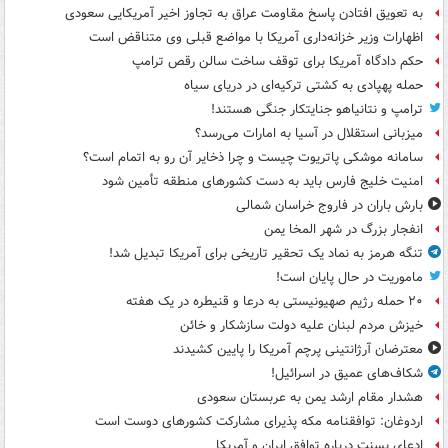
به تعویق افتادن پاسخ مقاومت عراق به تجاوز اخیر آمریکایی سعودی
اظهارات وزیر خزانه‌داری آمریکا با مواضع قبلی وی متناقض است
حکم دادگاه آمریکا برای توقف ساخت سالن رقص ترامپ
حمله پهپادی به کشتی ترکیه‌ای در دریای سیاه
ترامپ و نتانیاهو جنایتکار جنگی هستند!
میزبانی استقلال در آسیا به امارات می‌رسد؟
سامانه موشکی پاتریوت چیست و چرا ذخایر آن رو به اتمام است؟
امنیت خلیج فارس باید به دست کشورهای منطقه تأمین شود
بارش باران در فاروج خراسان شمالی
انفجار بزرگ در شهر المخا یمن
تنگه هرمز به نماد یک تحقیر تاریخی برای آمریکا تبدیل شد!
ماموریت در حال پایان است!
۲۰ حمله رژیم صهیونیستی به درعا و قنیطره در یک هفته
خیزش مردم لبنان علیه دولت سازشکار و خائن
معترضان آرژانتینی پرچم آمریکا را پایین کشیدند
شکاف‌های عمیق در اسرائیل!
هشدار مقام ارشد یمن به عربستان سعودی
اردوغان: توافقنامه مکه پذیرای مشارکت کشورهای دوست است
ادعای بسنت درباره توافق ایران و آمریکا