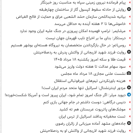
پیام فرمانده نیروی زمینی سپاه به مناسبت روز خبرنگار
روایتی از حادثه سقوط کپسول گاز از ساختمان چهارطبقه
بیانیه شدیداللحن سازمان حشد الشعبی عراق و حمایت از فالح الفیاض
خاموشی‌ها تا ۲ هفته آینده به حداقل می‌رسد
مرشایمر: ترامپ فهمیده امکان پیروزی در جنگ علیه ایران وجود ندارد
درستکار: بنای ما بر اخراج نایب قهرمان جهان نیست
روس‌اتم: در حال بازگرداندن متخصصان به نیروگاه هسته‌ای بوشهر هستیم
روایت فرزند شهید لاریجانی از واکنش پدرش به ردصلاحیتش
قیمت طلا و سکه امروز یکشنبه ۱۸ مرداد ۱۴۰۵
سود سهام عدالت تا هفته دولت واریز می‌شود
نشست علنی مجازی ۱۸ مرداد ماه مجلس
هزینه باورنکردنی تیم‌های غیرفوتبالی استقلال
مزدور اینترنشنال: اسرائیل تنها متحد مردم ایران است!
دیوید میلر: اگر جنگ امروز تمام شود، ایران پیروز است و آمریکا شکست‌خورده!
دنیس درگاهی: دوست داشتم در جام جهانی بازی کنم
موشک‌های پاتریوت عربستان هم ته‌ کشید
تست مخفیانه پدافند اسرائیل از ترس ایران
جاده‌های مشهد آماده میزبانی از زائران رضوی
روایت فرزند شهید لاریجانی از واکنش او به ردصلاحیتش