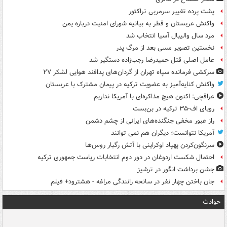
پشت پرده تغییر سرمربی تراکتور
واکنش عربستان و قطر به بیانیه شورای امنیت درباره یمن
مرد سال والیبال آسیا انتخاب شد
نخستین تصویر مسی بعد از مرگ پدر
عامل اصلی قتل حمیدرضا رجب‌زاده دستگیر شد
سرکشی فرمانده سپاه تهران از گردان‌های پدافند هوایی لشکر ۲۷
واکنش کنایه‌آمیز به عضویت ترکیه در پیمان مشترک با عربستان
عراقچی: اکنون هیچ مذاکره‌ای با آمریکا نداریم
رویای اف-۳۵ ترکیه در بن‌بست
راز عبور مخفی جنگنده‌های ایرانی از چشم دشمن
آمریکا نتوانست؛ دیگران هم نمی توانند
سرنگون‌کردن پهپاد اوکراینی با آتش رگبار روس‌ها
احتمال شکست اردوغان در دور دوم انتخابات ریاست جمهوری ترکیه
جشن برداشت انگور در ترشیز
جان باختن چهار نفر در سانحه رانندگی مراغه - هشترود+ فیلم
حوادث