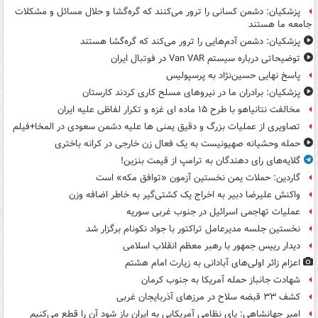
پزشکیان: دشمن کسانی را ترور می‌کنند که گره‌گشا و حلال مسائل و مشکلات
جامعه ما هستند
پزشکیان: دشمن آدم‌هایی را ترور می‌کند که گره‌گشا هستند
توضیحاتی درباره سیستم Van VAR در فوتبال ایران
پاسخ نهایی حسین‌نژاد به پرسپولیس
پزشکیان: برادران ما در نیروهای مسلح کاری کردند کارستان
مخالفت نتانیاهو با طرح ۱۵ ماده ای غزه و تکرار لفاظی علیه ایران
تصاویری از عملیات بزرگ و دقیق یمنی ها علیه دشمن سعودی در المخا+فیلم
حمله وحشیانه صهیونیست به یک فعال زن خارجی در کرانه باختری
گلایه‌های رای دهندگان به ترامپ از قیمت بنزین!
گاردین: حملات یمن نخستین آزمون «توافق مکه» است
واکنش علیرضا دبیر به اخراج یک کشتی‌گیر به خاطر اضافه وزن
عملیات تهاجمی اسرائیل در جنوب غربی سوریه
نخستین جلسه مدیرعامل تراکتور با جواد نکونام برگزار شد
دیدار رییس جمهور با رهبر معظم انقلاب اسلامی
اعزام زائر اولی‌های آبادانی به زیارت امام هشتم
شهادت جانباز حمله آمریکا به جنوب کرمان
کشف ۳۳ قبضه سلاح در مرزهای آذربایجان غربی
امیر جهانشاهی: پای نظامی آمریکایی به ایران باز شود آن را قطع می‌کنیم