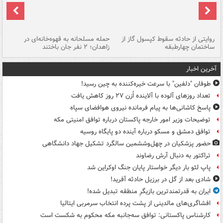
روایتی از حادثه سقوط کپسول گاز از
حمله مسلحانه به قهوه‌خانه‌ای در
عا
ساختمان چهارطبقه
زاهدان؛ ۲ نفر جان باختند
دس
آخرین اخبار
طوفان "دلفین" با سرعت خیره‌کننده به چین رسید!
تعداد روزهای آلوده با آلاینده اُزن ۲۷ روز کاهش یافت
پاسخ کاشانی‌ها به پیام فرمانده نیروی هوافضای سپاه
توضیحات وزیر امور خارجه پاکستان درباره توافق امنیتی مکه
توافق دمشق و مسکو درباره آینده دو پایگاه روسیه
حضور پزشکیان در چهل‌وششمین سالگرد تشکیل جهاد دانشگاهی
تراکتور به دنبال آرش رضاوند
پاپ لئو بار دیگر خواستار پایان جنگ اوکراین شد
شادی بعد از گل در برزیل حادثه آفرید!
ایران به قدرتمندترین بازیگرِ منطقه تبدیل شده!
افشاگری‌های مالدینی از پشت پرده انتخاب سرمربی ایتالیا
کارشناس پاکستانی: توافق سه‌جانبه مکه محکوم به شکست است