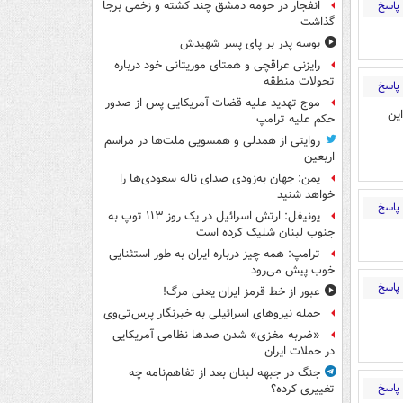
پاسخ
انفجار در حومه دمشق چند کشته و زخمی برجا
گذاشت
بوسه‌ پدر بر پای پسر شهیدش
رایزنی عراقچی و همتای موریتانی خود درباره
تحولات منطقه
پاسخ
موج تهدید علیه قضات آمریکایی پس از صدور
ین
حکم علیه ترامپ
روایتی از همدلی و همسویی ملت‌ها در مراسم
اربعین
یمن: جهان به‌زودی صدای ناله سعودی‌ها را
خواهد شنید
پاسخ
یونیفل: ارتش اسرائیل در یک روز ۱۱۳ توپ به
جنوب لبنان شلیک کرده است
ترامپ: همه چیز درباره ایران به طور استثنایی
خوب پیش می‌رود
پاسخ
عبور از خط قرمز ایران یعنی مرگ!
حمله نیروهای اسرائیلی به خبرنگار پرس‌تی‌وی
«ضربه مغزی» شدن صدها نظامی آمریکایی
در حملات ایران
جنگ در جبهه لبنان بعد از تفاهم‌نامه چه
پاسخ
تغییری کرده؟