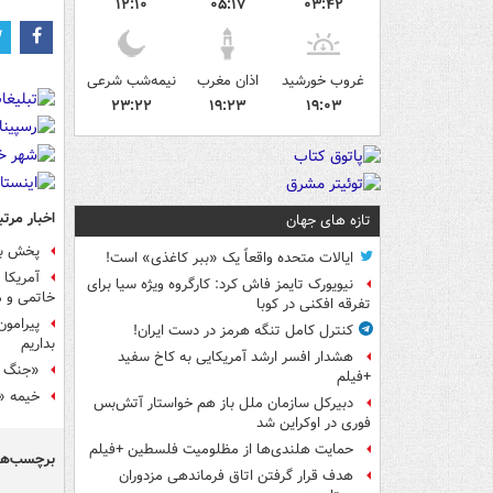
۱۲:۱۰
۰۵:۱۷
۰۳:۴۲
غروب خورشید
اذان مغرب
نیمه‌شب شرعی
۲۳:۲۲
۱۹:۲۳
۱۹:۰۳
اخبار مرتب
تازه های جهان
پخش بیش از ۶۰ فیلم سینمایی از تل
ایالات متحده واقعاً یک «ببر کاغذی» است!
آمریکا 
نیویورک تایمز فاش کرد: کارگروه ویژه سیا برای
خاتمی و م
تفرقه افکنی در کوبا
کنترل کامل تنگه هرمز در دست ایران!
بداریم
هشدار افسر ارشد آمریکایی به کاخ سفید
«جنگ رس
+فیلم
خیمه «غ
دبیرکل سازمان ملل باز هم خواستار آتش‌بس
فوری در اوکراین شد
حمایت هلندی‌ها از مظلومیت فلسطین +فیلم
برچسب‌ها
هدف قرار گرفتن اتاق‌ فرماندهی مزدوران