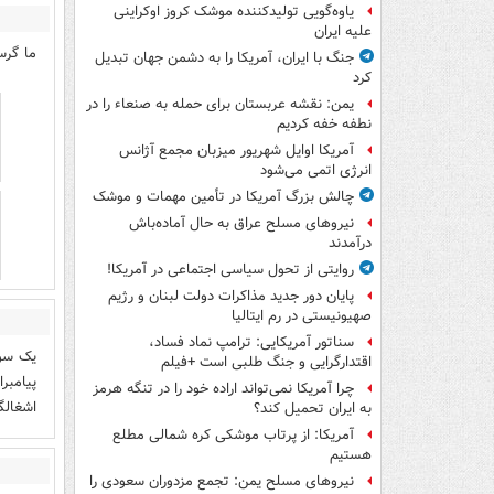
یاوه‌گویی تولیدکننده موشک کروز اوکراینی
علیه ایران
ما گرس
جنگ با ایران، آمریکا را به دشمن جهان تبدیل
کرد
یمن: نقشه عربستان برای حمله به صنعاء را در
نطفه خفه کردیم
آمریکا اوایل شهریور میزبان مجمع آژانس
انرژی اتمی می‌شود
چالش بزرگ آمریکا در تأمین مهمات و موشک
نیروهای مسلح عراق به حال آماده‌باش
درآمدند
روایتی از تحول سیاسی اجتماعی در آمریکا!
پایان دور جدید مذاکرات دولت لبنان و رژیم
صهیونیستی در رم ایتالیا
سناتور آمریکایی: ترامپ نماد فساد،
یک سوا
اقتدارگرایی و جنگ طلبی است +فیلم
پیامبر
چرا آمریکا نمی‌تواند اراده خود را در تنگه هرمز
اشغالگ
به ایران تحمیل کند؟
آمریکا: از پرتاب موشکی کره شمالی مطلع
هستیم
نیروهای مسلح یمن: تجمع مزدوران سعودی را