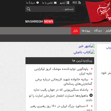
RSS
آرشیو
تماس با ما
دربارهٔ ما
MASHREGH
NEWS
یلم
دیدگاه
پیوندها
بازار
اپ
پربازدیدترین ها
یاوه‌گویی تولیدکننده موشک کروز اوکراینی
تر خود
علیه ایران
بیانیه خانواده شهید لاریجانی درباره برخی
گمانه‌زنی‌های رسانه‌ای
پادشاه سنگین‌وزنی که در جهان رقیب ندارد
ماهواره‌ها خسارت انفجار جبل‌علی امارت را لو
دادند
۶ دستاورد بزرگ ایران در ۱۶۰ روز رهبری رهبر
انقلاب