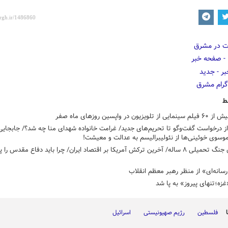
ط
ویزیون در واپسین روزهای ماه‌ صفر
از درخواست گفت‌وگو تا تحریم‌های جدید/ غرامت خانواده شهدای منا چه شد؟/ جابجای
وسوی خوئینی‌ها از نئولیبرالیسم به عدالت و معیشت!
پیرامون جنگ تحمیلی ۸ ساله/ آخرین ترکش آمریکا بر اقتصاد ایران/ چرا باید دفاع مقدس را
انه‌ای» از منظر رهبر معظم انقلاب
زه؛تنهای پیروز» به پا شد
فلسطین
رژیم صهیونیستی
اسرائیل