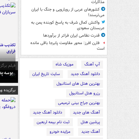
مذاکرات
کشورهای عربی از رویارویی و جنگ با ایران
می‌ترسند!
واکنش کمال شرف به پاسخ کوبنده یمن به
عربستان سعودی
قدرت نظامی ایران فراتر از برآوردها
فارن افرز: محور مقاومت پابرجا باقی مانده
تکذیب شای
است
فراری
آپ آهنگ
موزیک شاه
فیلم برگزی
بوسه‌ پ
دانلود آهنگ جدید
سایت تاریخ ایران
بهترین هتل های استانبول
برگزیده و
رزرو هتل استانبول
بهترین جراح بینی ترمیمی
آهنگ های جدید
دانلود آهنگ جدید
پرشین هتل
ثبت نام بیمه اربعین
آهنگ جدید
مزایده خودرو