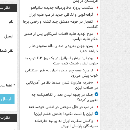
عربستان در یمن
نظر شم
شکست پروژه «خاورمیانه جدید» نتانیاهو
گزافه‌گویی و لفاظی جدید ترامپ علیه ایران
نام
انفجار در حومه دمشق چند کشته و زخمی برجا
گذاشت
موج تهدید علیه قضات آمریکایی پس از صدور
ایمیل
حکم علیه ترامپ
یمن: جهان به‌زودی صدای ناله سعودی‌ها را
نظر شما 
خواهد شنید
یونیفل: ارتش اسرائیل در یک روز ۱۱۳ توپ به
جنوب لبنان شلیک کرده است
ترامپ: همه چیز درباره ایران به طور استثنایی
خوب پیش می‌رود
«ضربه مغزی» شدن صدها نظامی آمریکایی
*
لطفا عدد م
در حملات ایران
جنگ در جبهه لبنان بعد از تفاهم‌نامه چه
تغییری کرده؟
ترامپ در حال سوختن در آتشی خودساخته
ایران را تست نکنید! جاده‌ی خشم ایران!
نظرات
واکنش سفارت ایران به بیانیه مغرضانه
نمایندگان پارلمان اتریش