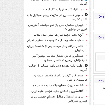
آمریکا
باید افراد کارآمدتر را به کار گرفت
حامیان فلسطین در مکزیک پرچم اسرائیل را به
پاسخ
آتش کشیدند
دبیرکل سازمان ملل باز هم خواستار آتش‌بس
فوری در اوکراین شد
آنچه رهبر شهید سال‌ها پیش دیده بودند
پاسخ
حمایت هلندی‌ها از مظلومیت فلسطین +فیلم
افشای برکناری در موساد پس از شکست پروژه
علیه ایران
دستگیری عامل انتشار مطالب توهین‌آمیز
علیه زائران اربعین در فضای مجازی
روایت تکان‌دهنده دانش‌آموز مینابی از جنایت
آمریکا
هدف قرار گرفتن اتاق‌ فرماندهی مزدوران
عربستان در یمن
پاسخ
شکست پروژه «خاورمیانه جدید» نتانیاهو
ور
گزافه‌گویی و لفاظی جدید ترامپ علیه ایران
پیروزی استقلال مقابل همنام خوزستانی در
دیداری تدارکاتی