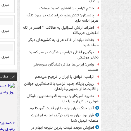
را ندارد
عبری ر
خشم ترامپ از افشای کمبود موشک
پاکستان: تلاش‌های دیپلماتیک در مورد تنگه
هرمز ادامه دارد
اعتراف ارتش اسرائیل به هلاکت ۲ افسر در تله
عبری ر
انفجاری حزب‌الله
بغداد: نباید از خاک عراق به کشورهای دیگر
حمله شود
درگیری لفظی ترامپ و هگزث بر سر کمبود
عبری ر
ذخایر موشکی
ونس: ایرانی‌ها مذاکره‌کنندگان سرسختی
هستند
این مطالب
ترامپ: توافق با ایران را ترجیح می‌دهم
ریزش پایگاه جدید ترامپ بافاصله‌گیری جوانان
و اقلیت‌ها از جمهوری‌خواهان
نشریه آمریکایی: روسیه قدرتمندترین ناوگان
هوایی در کل اروپا را دارد
آغاز جنگ ایران برای پایان قدرت آمریکا بود
قرار بود ایران به زانو درآید، اما به ابرقدرت
منطقه تبدیل شد!
افزایش مجدد قیمت بنزین نتیجه ابهام در
رهبری رهب