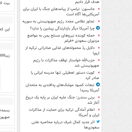
هدف قرار دادیم
بیت ال
جانسون: ترامپ از پیامدهای جنگ با ایران برای
آمریکایی‌ها آگاه است
تجاوز نظامی مجدد رژیم صهیونیستی به سوریه
چرا آمریکا دیگر بازدارندگی پیشین را ندارد؟
این که
حمله کوبنده نیروهای مسلح یمن به مواضع
مزدوران سعودی +فیلم
دلایل ردّ محموله‌های غذایی صادراتی ترکیه از
اروپا
زیبااااا
حزب‌الله خواستار توقف مذاکرات با رژیم
صهیونیستی شد
کویت دستور تعطیلی تنها مدرسه ایرانی را
صادر کرد
تبعات کمبود موشک‌های پدافندی به متحدان
آمریکا رسید!
برنی سندرز: جنگ علیه ایران بر پایه یک دروغ
آغاز شد
اعلام آمادگی ترکیه برای حمایت از مذاکرات
بسمه‌ت
ایران و آمریکا
صهیون 
اثر جدید کمال شرف درباره محاصره نفتی
سعودی‌ها