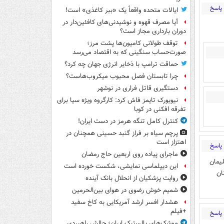
پاسخ
ایالات متحده واقعاً یک «ببر کاغذی» است!
آیا مصرف قهوه و نوشیدنی‌های کافئین‌دار در
دوران بارداری مجاز است؟
توقف طولانی کامیون‌ها پشت مرز؛
صورت‌حساب سنگینی که به اقتصاد می‌رسد
حماقت ترامپ با ذخایر انرژی جهان چه کرد؟
چرا تابستان فصل محبوب میکروب‌هاست؟
دستگیری قاتل فراری در نوشهر
نیویورک تایمز فاش کرد: کارگروه ویژه سیا برای
تفرقه افکنی در کوبا
کنترل کامل تنگه هرمز در دست ایران!
پرچم سیاه بر فراز گنبد حسینی همچنان در
اهتزاز است
پاسخ
ماجرای پیاده روی اربعین حاج رمضان
یمان
این دیپلماسی نمایشی، شکست خورده است
ان
روایت پزشکیان از انحلال بانک آینده
شمیم خوش رضوی در هوای بین‌الحرمین
هشدار افسر ارشد آمریکایی به کاخ سفید
+فیلم
پاسخ
موشک‌های بالستیک ایران؛ چالش راهبردی