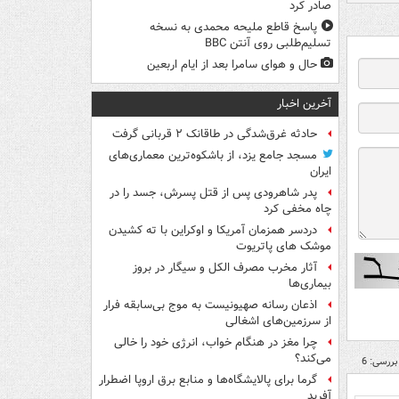
صادر کرد
پاسخ قاطع ملیحه محمدی به نسخه
تسلیم‌طلبی روی آنتن BBC
حال و هوای سامرا بعد از ایام اربعین
آخرین اخبار
حادثه غرق‌شدگی در طاقانک ۲ قربانی گرفت
مسجد جامع یزد، از باشکوه‌ترین معماری‌های
ایران
پدر شاهرودی پس از قتل پسرش، جسد را در
چاه مخفی کرد
دردسر همزمان آمریکا و اوکراین با ته کشیدن
موشک های پاتریوت
آثار مخرب مصرف الکل و سیگار در بروز
بیماری‌ها
اذعان رسانه صهیونیست به موج بی‌سابقه فرار
از سرزمین‌های اشغالی
چرا مغز در هنگام خواب، انرژی خود را خالی
می‌کند؟
بررسی: 6
گرما برای پالایشگاه‌ها و منابع برق اروپا اضطرار
آفرید