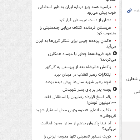
ترامپ: همه چیز درباره ایران به طور استثنایی
خوب پیش می‌رود
دشان از دست عربستان فرار کرد
عربستان فرمانده ائتلاف دریایی چندملیتی را
منصوب کرد
«کمانِ پرنده» چینی برای شکار کروزها به ایران
می‌آید
خود فروخته‌ها چطور با موساد همکاری
می‌کردند؟
واکنش عالیشاه بعد از پیوستن به گل‌گهر
ابتکارات رهبر انقلاب در میدان نبرد
ی شعاری
آنچه رهبر شهید سال‌ها پیش دیده بودند
بوسه‌ پدر بر پای پسر شهیدش
 پاس
رقم فسخ قرارداد رضاییان با استقلال فقط
۱۰۰میلیون تومان!
تکذیب ادعای «نحوه ردزنی محل استقرار شهید
لاریجانی»
آیا تینا پاکروان بازهم از ساترا مجوز فعالیت
می‌گیرد؟
کویت دستور تعطیلی تنها مدرسه ایرانی را