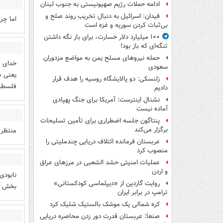
ادامه حملات رژیم صهیونیستی به جنوب لبنان
فیدان: اسرائیل به دنبال تخریب روند صلح و
اما چر
بی‌ثبات کردن سوریه و غزه است
۱۰۰ میلیارد دلار خسارت، برای باز نگه داشتن
تنگه‌ای که باز بود!
حمله نیروهای مسلح یمن به مواضع مزدوران
خدای م
سعودی
یعنی د
زلنسکی: دو پالایشگاه روسیه را هدف قرار
فلسطی
دادیم
نشنال اینترست: آمریکا برای جنگ پهپادی
آماده نیست
پنتاگون جلسه اضطراری برای تأمین تسلیحات
برگزار می‌کند
منتظر
عربستان فرمانده ائتلاف دریایی چندملیتی را
منصوب کرد
عملیات امنیتی حشد الشعبی در مرزهای عراق
و اردن
نابودی
روایت گاردین از «دیپلماسی کودکستانی»
بخش کا
ترامپ در برابر ایران
کره شمالی یک موشک بالستیک شلیک کرد
صنعا: عربستان قدرت دور زدن محاصره دریایی