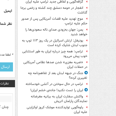
گزافه‌گویی و لفاظی جدید ترامپ علیه ایران
انفجار در حومه دمشق چند کشته و زخمی برجا
ایمیل
گذاشت
موج تهدید علیه قضات آمریکایی پس از صدور
نظر شما 
حکم علیه ترامپ
یمن: جهان به‌زودی صدای ناله سعودی‌ها را
خواهد شنید
یونیفل: ارتش اسرائیل در یک روز ۱۱۳ توپ به
جنوب لبنان شلیک کرده است
ترامپ: همه چیز درباره ایران به طور استثنایی
*
لطفا عدد م
خوب پیش می‌رود
«ضربه مغزی» شدن صدها نظامی آمریکایی
در حملات ایران
جنگ در جبهه لبنان بعد از تفاهم‌نامه چه
تغییری کرده؟
نظرات
ترامپ در حال سوختن در آتشی خودساخته
ایران را تست نکنید! جاده‌ی خشم ایران!
واکنش سفارت ایران به بیانیه مغرضانه
نمایندگان پارلمان اتریش
چنان گ
یاوه‌گویی تولیدکننده موشک کروز اوکراینی
علیه ایران