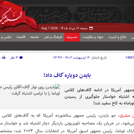
جمعه ۱۶ مرداد ۱۴۰۵ -
Aug 7 2026
ی
دفاع و امنیت
جهاد و مقاومت
حسینیه
فرهنگ و هنر
جامعه
اقتصاد
عکس و ف
1486
تاریخ انتشار:
۱۶ اردیبهشت ۱۴۰۲ - ۱۳:۳۸
۳ نظر
چ
بایدن دوباره گاف داد!
هور آمریکا در ادامه گاف‌های کلامی
ه اشتباه خواستار جلوگیری از رسیدن
وباما» به کاخ سفید شد!
ش مشرق
، جو بایدن، رئیس جمهور سالخورده آمریکا که به گاف‌های کلامی و
ی‌شود، در جریان یک مصاحبه تلویزیونی باردیگر دچار اشتباه شد و خواستار مم
پیروزی باراک اوباما، رئیس جمهور اسبق آمریکا در انت