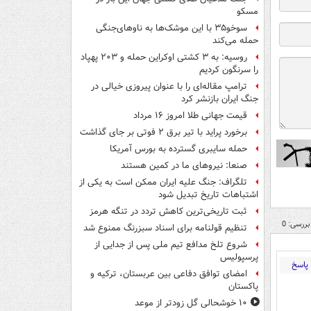
مسکو
سوخو۳۵ با این موشک‌ها به ناوهای‌جنگی
حمله می‌کند
روسیه: به ۳ کشتی اوکراین حمله و ۲۰۳ پهپاد
را سرنگون کردیم
ترامپ مقاله‌ای را با عنوان پیروزی خیالی در
جنگ ایران بازنشر کرد
قیمت جهانی طلا امروز ۱۶ مرداد
برخورد پراید با تیر برق ۲ فوتی بر جای گذاشت
حمله سایبری گسترده به بورس آمریکا
صنعا: نیروهای ما در کمین‌ هستند
تلگراف: جنگ علیه ایران ممکن است به یکی از
اشتباهات تاریخ تبدیل شود
ثبت تاریخی‌ترین کاهش تردد در تنگه هرمز
بررسی: 0
تنظیم قولنامه برای اسناد سبزرنگ ممنوع شد
شروع تلخ مدافع تیم ملی پس از جدایی از
پرسپولیس
پاسخ
امضای توافق دفاعی بین عربستان، ترکیه و
پاکستان
۱۰ خوشحالی گل زودتر از موعد