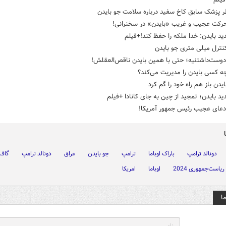
ر پزشک سابق کاخ سفید درباره سلامت جو بایدن
حرکت عجیب و غریب «بایدن» در سخنرانی!
د بایدن: خدا ملکه را حفظ کند!+فیلم
نترل میلی متری جو بایدن
دوست‌داشتنیه؛ حتی با همین بایدن ناقص‌العقلش!
ه کسی بایدن را مدیریت می‌کند؟
ایدن باز هم راه خود را گم کرد
د بایدن؛ تمجید از چین به جای کانادا +فیلم
دعای عجیب رئیس جمهور آمریکا!
دونالد ترامپ
باراک اوباما
ترامپ
جو بایدن
عراق
دونالد ترامپ
گاف 
ریاست‌جمهوری 2024
اوباما
امریکا
ا