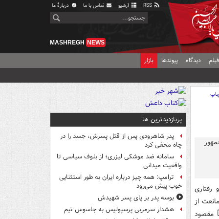
RSS
آرشیو
تماس با ما
دربارهٔ ما
MASHREGH
NEWS
یلم
دیدگاه
پیوندها
بازار
اپ
پربازدیدترین ها
پدر شاهرودی پس از قتل پسرش، جسد را در
چاه مخفی کرد
سامانه ضد موشکی لیزری؛ از بلوف سیاسی تا
واقعیت میدانی
ترامپ: همه چیز درباره ایران به طور استثنایی
خوب پیش می‌رود
 رفتاری
بوسه‌ پدر بر پای پسر شهیدش
انعت از
هشدار سرمربی پرسپولیس به جاسوس تیم
خابات سال ۲۰۲۴ شد؛ مشخصاً مقصود