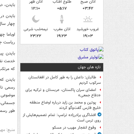
اذان صبح
طلوع آفتاب
اذان ظهر
بایدن، د
۱۲:۱۰
۰۵:۱۷
۰۳:۴۲
بایدن در 
چهار سال
غروب خورشید
اذان مغرب
نیمه‌شب شرعی
۲۳:۲۲
۱۹:۲۳
۱۹:۰۳
ریاست جم
بایدن پی
خدمت نظا
تازه های جهان
که مرتکب
طالبان: داعش را به طور کامل در افغانستان
سرکوب کردیم
امضای سران پاکستان، عربستان و ترکیه برای
موضوعی ا
«دفاع جمعی»
جسمانی، 
پوتین و محمد بن زاید درباره اوضاع منطقه
خلیج فارس گفت‌وگو کردند
طور رسمی اعلا
افشاگری برادرزاده ترامپ: تمام تصمیم‌هایش از
روی ترس است
وقوع انفجار مهیب در مسکو
منبع: مهر