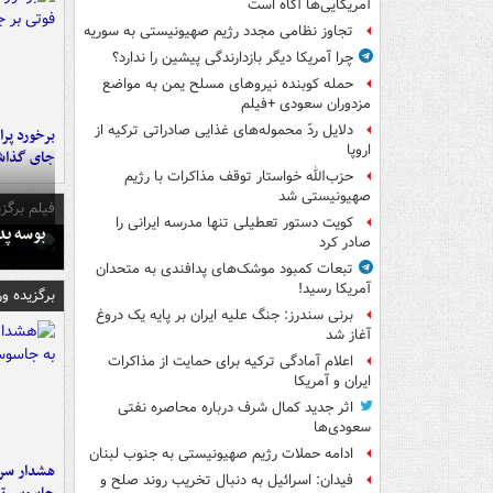
آمریکایی‌ها آگاه است
تجاوز نظامی مجدد رژیم صهیونیستی به سوریه
چرا آمریکا دیگر بازدارندگی پیشین را ندارد؟
حمله کوبنده نیروهای مسلح یمن به مواضع
مزدوران سعودی +فیلم
دلایل ردّ محموله‌های غذایی صادراتی ترکیه از
اروپا
جای گذا
حزب‌الله خواستار توقف مذاکرات با رژیم
صهیونیستی شد
فیلم برگزی
کویت دستور تعطیلی تنها مدرسه ایرانی را
بوسه‌ پ
صادر کرد
تبعات کمبود موشک‌های پدافندی به متحدان
آمریکا رسید!
برگزیده و
برنی سندرز: جنگ علیه ایران بر پایه یک دروغ
آغاز شد
اعلام آمادگی ترکیه برای حمایت از مذاکرات
ایران و آمریکا
اثر جدید کمال شرف درباره محاصره نفتی
سعودی‌ها
ادامه حملات رژیم صهیونیستی به جنوب لبنان
هشدار سرم
فیدان: اسرائیل به دنبال تخریب روند صلح و