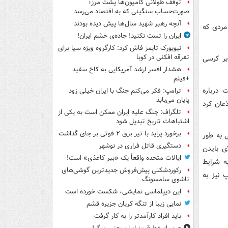
توقف طولانی کامیون‌ها پشت مرز؛
صورت‌حساب سنگینی که به اقتصاد می‌رسد
آنچه رهبر شهید سال‌ها پیش دیده بودند
 مردی که
ایران را تست نکنید! جاده‌ی خشم ایران!
نیویورک تایمز فاش کرد: کارگروه ویژه سیا برای
تفرقه افکنی در کوبا
ل‌وچهارمین رئیس جمهور آمریکا بود. او از ۲۰ ژانویه ۲۰۰۹ تا ۲۰ ژانویه ۲۰۱۷ بر کرسی
هشدار افسر ارشد آمریکایی به کاخ سفید
+فیلم
 درباره
ترامپ: فکر می‌کنم جنگ با ایران خیلی زود
پایان می‌یابد
عان کرد
تلگراف: جنگ علیه ایران ممکن است به یکی از
اشتباهات تاریخ تبدیل شود
برخورد پراید با تیر برق ۲ فوتی بر جای گذاشت
گی به طور
دستگیری قاتل فراری در نوشهر
ن وسال بالای بایدن
ایالات متحده واقعاً یک «ببر کاغذی» است!
ه شرایط
رکوردشکنی پیش‌فروش جدیدترین گوشی‌های
 نیز به
تاشوی سامسونگ
این دیپلماسی نمایشی، شکست خورده است
نمایی زیبا از تنگه کریان جزیره قشم
باید افراد کارآمدتر را به کار گرفت