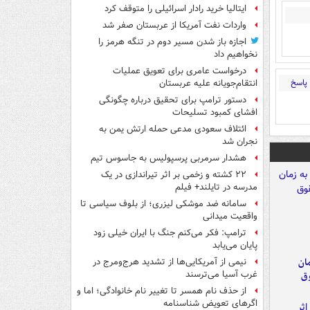
ایتالیا خرید رادار اسرائیلی را متوقف کرد
واردات نفت آمریکا از عربستان صفر شد
اجازه باز شدن مسیر دوم در تنگه هرمز را
نخواهیم داد
درخواست عامری برای تعویق عملیات
پاسخ
انتقام‌جویانه علیه عربستان
دستور ترامپ برای تحقیق درباره چگونگی
افشای کمبود تسلیحات
ائتلاف سعودی مدعی حمله ارتش یمن به
نجران شد
هشدار سرمربی پرسپولیس به جاسوس تیم
۲۲ کشته و زخمی بر اثر تیراندازی در یک
مدرسه در تایلند+ فیلم
سامانه ضد موشکی لیزری؛ از بلوف سیاسی تا
واقعیت میدانی
ترامپ: فکر می‌کنم جنگ با ایران خیلی زود
پایان می‌یابد
مان
نیمی از آمریکایی‌ها از تشدید هرج‌ومرج در
غرب آسیا می‌ترسند
وق
از حذف نام همسر تا تغییر نام خانوادگی؛ اما و
اگرهای تعویض شناسنامه