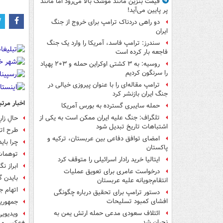
قیمت بنزین مانند موشک بالا می‌رود اما مانند
پر پایین می‌آید!
دو راهی دردناک ترامپ برای خروج از جنگ
ایران
سندرز: ترامپ فاسد، آمریکا را وارد یک جنگ
فاجعه بار کرده است
روسیه: به ۳ کشتی اوکراین حمله و ۲۰۳ پهپاد
را سرنگون کردیم
ترامپ مقاله‌ای را با عنوان پیروزی خیالی در
جنگ ایران بازنشر کرد
اخبار مرتب
حمله سایبری گسترده به بورس آمریکا
تلگراف: جنگ علیه ایران ممکن است به یکی از
حالِ زار
اشتباهات تاریخ تبدیل شود
طرح اته
امضای توافق دفاعی بین عربستان، ترکیه و
چرا بای
پاکستان
توهمات 
ایتالیا خرید رادار اسرائیلی را متوقف کرد
ابراز ن
درخواست عامری برای تعویق عملیات
بایدن گر
انتقام‌جویانه علیه عربستان
اتهام ج
دستور ترامپ برای تحقیق درباره چگونگی
افشای کمبود تسلیحات
جمهوری
ائتلاف سعودی مدعی حمله ارتش یمن به
ویدیویی
نجران شد
+عکس و ف