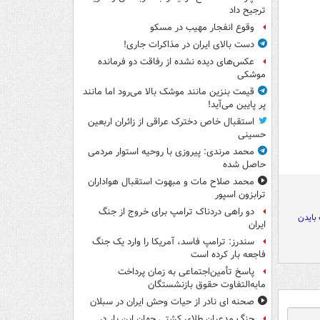
ترجیح داد
وقوع انفجار مهیب در مسکو
دست بالای ایران در مذاکرات جاری!
عکس‌های دیده نشده از رفاقت دو فرمانده‌
موشکی
قیمت بنزین مانند موشک بالا می‌رود اما مانند
پر پایین می‌آید!
استقبال خاص دخترک عراقی از زائران اربعین
حسینی
محمد مرندی: پیروزی با روحیه استوار مردمی
حاصل شده
محمد صلاح مات و مبهوت استقبال هواداران
ترابزون اسپور
دو راهی دردناک ترامپ برای خروج از جنگ
بایدن
ایران
سندرز: ترامپ فاسد، آمریکا را وارد یک جنگ
فاجعه بار کرده است
پاسخ تأمین‌اجتماعی به زمان پرداخت
مابه‌التفاوت حقوق بازنشستگان
صحنه ای نادر از حیات وحش ایران در سبلان
جنگ مدعیان طلای کشتی جهان این بار در