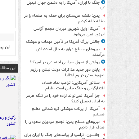
جنگ با ایران، آمریکا را به دشمن جهان تبدیل
کرد
یمن: نقشه عربستان برای حمله به صنعاء را در
نطفه خفه کردیم
آمریکا اوایل شهریور میزبان مجمع آژانس
انرژی اتمی می‌شود
چالش بزرگ آمریکا در تأمین مهمات و موشک
این پی
نیروهای مسلح عراق به حال آماده‌باش
درآمدند
روایتی از تحول سیاسی اجتماعی در آمریکا!
این مطالب
پایان دور جدید مذاکرات دولت لبنان و رژیم
صهیونیستی در رم ایتالیا
سناتور آمریکایی: ترامپ نماد فساد،
اقتدارگرایی و جنگ طلبی است +فیلم
چرا آمریکا نمی‌تواند اراده خود را در تنگه هرمز
به ایران تحمیل کند؟
آمریکا: از پرتاب موشکی کره شمالی مطلع
هستیم
رگبار و رع
نیروهای مسلح یمن: تجمع مزدوران سعودی را
کشور
هدف قرار دادیم
جانسون: ترامپ از پیامدهای جنگ با ایران برای