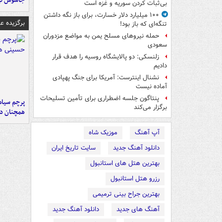
جاسوس تی
بی‌ثبات کردن سوریه و غزه است
۱۰۰ میلیارد دلار خسارت، برای باز نگه داشتن
برگزیده 
تنگه‌ای که باز بود!
حمله نیروهای مسلح یمن به مواضع مزدوران
سعودی
زلنسکی: دو پالایشگاه روسیه را هدف قرار
دادیم
نشنال اینترست: آمریکا برای جنگ پهپادی
آماده نیست
پنتاگون جلسه اضطراری برای تأمین تسلیحات
پرچم سیاه
برگزار می‌کند
همچنان در
آپ آهنگ
موزیک شاه
دانلود آهنگ جدید
سایت تاریخ ایران
بهترین هتل های استانبول
رزرو هتل استانبول
بهترین جراح بینی ترمیمی
آهنگ های جدید
دانلود آهنگ جدید