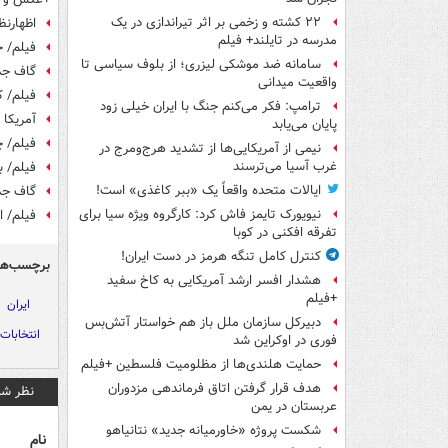
۲۲ کشته و زخمی بر اثر تیراندازی در یک
اظهارنظ
مدرسه در تایلند+ فیلم
فیلم/ 
سامانه ضد موشکی لیزری؛ از بلوف سیاسی تا
گاف جدی
واقعیت میدانی
فیلم/ ک
ترامپ: فکر می‌کنم جنگ با ایران خیلی زود
آمریکا 
پایان می‌یابد
فیلم/ چ
نیمی از آمریکایی‌ها از تشدید هرج‌ومرج در
غرب آسیا می‌ترسند
فیلم/ ب
ایالات متحده واقعاً یک «ببر کاغذی» است!
گاف جدی
نیویورک تایمز فاش کرد: کارگروه ویژه سیا برای
فیلم/ ا
تفرقه افکنی در کوبا
کنترل کامل تنگه هرمز در دست ایران!
برچسب‌ها
هشدار افسر ارشد آمریکایی به کاخ سفید
+فیلم
ایران
دبیرکل سازمان ملل باز هم خواستار آتش‌بس
انتخابات 
فوری در اوکراین شد
حمایت هلندی‌ها از مظلومیت فلسطین +فیلم
هدف قرار گرفتن اتاق‌ فرماندهی مزدوران
نظر شم
عربستان در یمن
شکست پروژه «خاورمیانه جدید» نتانیاهو
نام