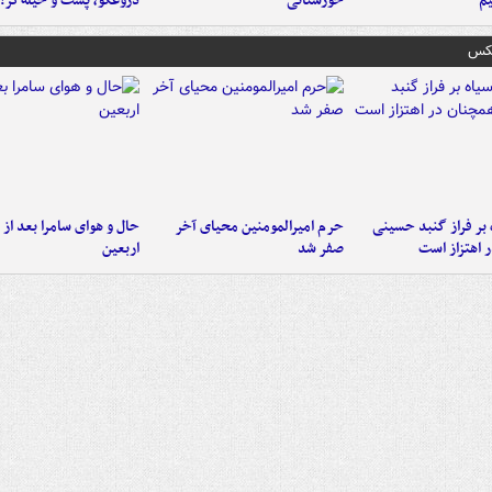
م
خوزستانی
دروغگو، پَست‌ و حیله‌گر!
عکس
 بر فراز گنبد حسینی
حرم امیرالمومنین محیای آخر
حال و هوای سامرا بعد از ا
 اهتزاز است
صفر شد
اربعین