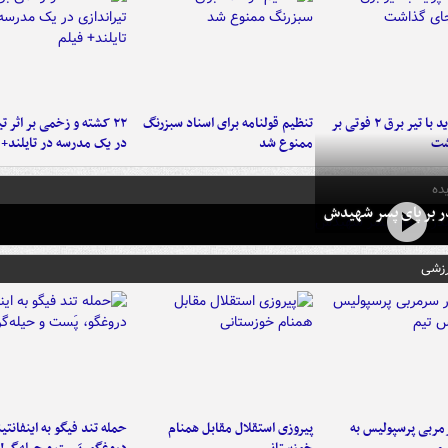
برخورد پراید با تیر برق ۲ فوتی بر
تنظیم قولنامه برای اسناد سبزرنگ
۲۲ کشته و زخمی بر اثر ت
شت
ممنوع شد
در یک مدرسه در تایلند+ 
ده
در بر پای پسر شهیدش
رزشی
ربی پرسپولیس به
پیروزی استقلال مقابل همنام
حمله تند فیگو به اینفانتین