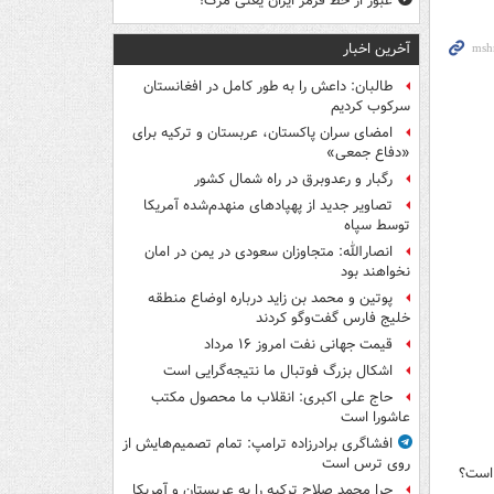
عبور از خط قرمز ایران یعنی مرگ!
آخرین اخبار
طالبان: داعش را به طور کامل در افغانستان
سرکوب کردیم
امضای سران پاکستان، عربستان و ترکیه برای
«دفاع جمعی»
رگبار و رعدوبرق در راه شمال کشور
تصاویر جدید از پهپادهای منهدم‌شده آمریکا
توسط سپاه
انصارالله: متجاوزان سعودی در یمن در امان
نخواهند بود
پوتین و محمد بن زاید درباره اوضاع منطقه
خلیج فارس گفت‌وگو کردند
قیمت جهانی نفت امروز ۱۶ مرداد
اشکال بزرگ فوتبال ما نتیجه‌گرایی است
حاج علی اکبری: انقلاب ما محصول مکتب
عاشورا است
افشاگری برادرزاده ترامپ: تمام تصمیم‌هایش از
روی ترس است
 است؟
چرا محمد صلاح ترکیه را به عربستان و آمریکا