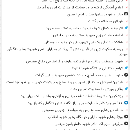
برنی سندرز: جنگ علیه ایران بر پایه یک دروغ آغاز شد
اعلام آمادگی ترکیه برای حمایت از مذاکرات ایران و آمریکا
حال و هوای سامرا بعد از ایام اربعین
فورلان به خانه بازگشت
اثر جدید کمال شرف درباره محاصره نفتی سعودی‌ها
ادامه حملات رژیم صهیونیستی به جنوب لبنان
هلاکت اعضای یک تیم تروریستی در جنوب سیستان
روسیه سکوت ژاپن در قبال نقش آمریکا در بمباران اتمی هیروشیما را ننگ‌آور
خواند
شهید مصطفی ردانی‌پور؛ فرمانده عارف و فراجناحی دفاع مقدس
ترامپ کنترلی بر تنگه هرمز ندارد!
جنوب لبنان مجدد آماج حملات دشمن صهیونی قرار گرفت
فیدان: اسرائیل به دنبال تخریب روند صلح و بی‌ثبات کردن سوریه و غزه است
وقتی ورزش با معنویت عجین بشه!
پزشکیان: مشروطه نقطه عطف بیداری و آزادی‌خواهی ملت ایران بود
۱۰۰ میلیارد دلار خسارت، برای باز نگه داشتن تنگه‌ای که باز بود!
حمله نیروهای مسلح یمن به مواضع مزدوران سعودی
ویژگی‌های شهید بابایی در نگاه رهبر شهید انقلاب
مرثیه‌ی سوزناک مادر شهید دانش‌آموز مینابی