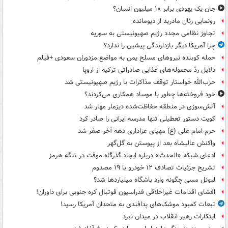
جان یک یهودی برابر ۱۰ میلیون انسان؟
رونمایی رئال مادرید از دیومانده
تجاوز نظامی مجدد رژیم صهیونیستی به سوریه
چرا آمریکا دیگر بازدارندگی پیشین را ندارد؟
حمله کوبنده نیروهای مسلح یمن به مواضع مزدوران سعودی +فیلم
دلایل ردّ محموله‌های غذایی صادراتی ترکیه از اروپا
حزب‌الله خواستار توقف مذاکرات با رژیم صهیونیستی شد
خود فروخته‌ها چطور با موساد همکاری می‌کردند؟
آتش‌سوزی در منطقه حفاظت‌شده دیزمار مهار شد
کویت دستور تعطیلی تنها مدرسه ایرانی را صادر کرد
حرم امام علی (ع) مهیای عزاداری دهه آخر صفر شد
واکنش عالیشاه بعد از پیوستن به گل‌گهر
ادعای شبکه «الحدث» درباره ایجاد گذرگاه موقت در تنگه هرمز
تشریح جزئیات تصادف ۱۲ خودرو با ۱۹ مصدوم
لیونل مسی چگونه وارد باشگاه میلیاردها شد؟
افشای اقدامات غیراخلاقی فدراسیون فوتبال کره جنوبی برای داوران!
تبعات کمبود موشک‌های پدافندی به متحدان آمریکا رسید!
ابتکارات رهبر انقلاب در میدان نبرد