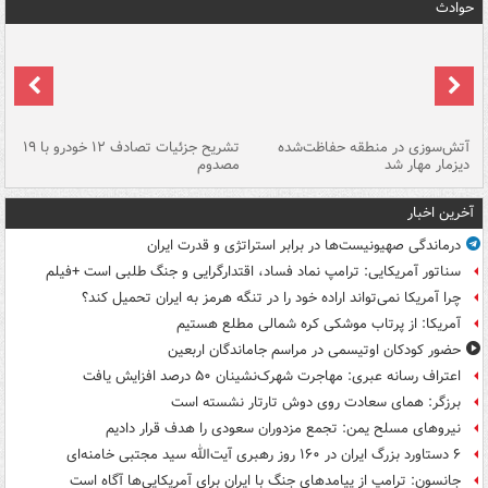
حوادث
تصادف مرگبار در محور اهواز–شوش ۲
آتش‌سوزی در منطقه حفاظت‌شده
تشریح جزئیات تصادف ۱۲ خودرو با ۱۹
پا
دیزمار مهار شد
مصدوم
آخرین اخبار
درماندگی صهیونیست‌ها در برابر استراتژی و قدرت ایران
سناتور آمریکایی: ترامپ نماد فساد، اقتدارگرایی و جنگ طلبی است +فیلم
چرا آمریکا نمی‌تواند اراده خود را در تنگه هرمز به ایران تحمیل کند؟
آمریکا: از پرتاب موشکی کره شمالی مطلع هستیم
حضور کودکان اوتیسمی در مراسم جاماندگان اربعین
اعتراف رسانه عبری: مهاجرت شهرک‌نشینان ۵۰ درصد افزایش یافت
برزگر: همای سعادت روی دوش تارتار نشسته است
نیروهای مسلح یمن: تجمع مزدوران سعودی را هدف قرار دادیم
۶ دستاورد بزرگ ایران در ۱۶۰ روز رهبری آیت‌الله سید مجتبی خامنه‌ای
جانسون: ترامپ از پیامدهای جنگ با ایران برای آمریکایی‌ها آگاه است