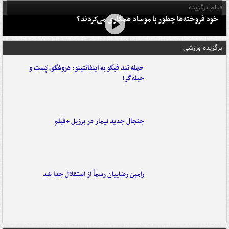
فیلم برگزیده
خود فروخته‌ها چطور با موساد همکاری می‌کردند؟
برگزیده ورزشی
حمله تند فیگو به اینفانتینو: دروغگو، پَست‌ و
حیله‌گر!
جنجال جدید نیمار در برزیل +فیلم
رامین رضاییان رسماً از استقلال جدا شد