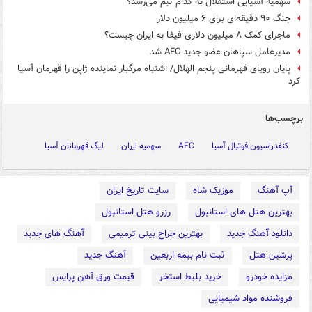
سهمیه آسیایی استقلال به کدام تیم می‌رسد؟
جنگ ۹۰ دقیقه‌ای برای ۶ میلیون دلار
ماجرای کمک ۸ میلیون دلاری فیفا به ایران چیست؟
مدیرعامل سپاهان عضو جدید AFC شد
پایان رویای قهرمانی پنجم الهلال/ اشتباه مرگبار نماینده ژاپن را قهرمان آسیا
کرد
برچسب‌ها
کنفدراسیون فوتبال آسیا
AFC
سهمیه ایران
لیگ قهرمانان آسیا
آپ آهنگ
موزیک شاه
سایت تاریخ ایران
بهترین هتل های استانبول
رزرو هتل استانبول
دانلود آهنگ جدید
بهترین جراح بینی ترمیمی
آهنگ های جدید
پرشین هتل
ثبت نام بیمه اربعین
آهنگ جدید
مزایده خودرو
خرید بلیط استخر
قیمت ورق آهن پرایس
فروشنده مواد شیمیایی