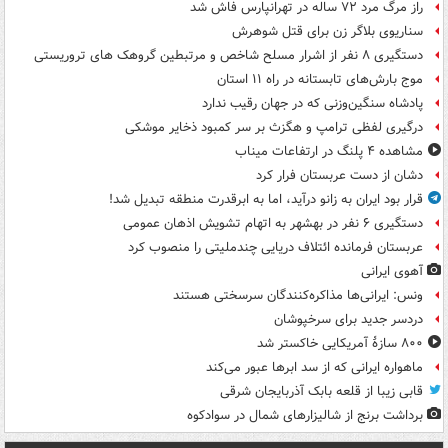
راز مرگ مرد ۷۲ ساله در تهرانپارس فاش شد
سناریوی بلاگر زن برای قتل شوهرش
دستگیری ۸ نفر از اشرار مسلح شاخص و مرتبطین گروهک های تروریستی
موج بارش‌های تابستانه در راه ۱۱ استان
پادشاه سنگین‌وزنی که در جهان رقیب ندارد
درگیری لفظی ترامپ و هگزث بر سر کمبود ذخایر موشکی
مشاهده ۴ پلنگ در ارتفاعات میناب
دشان از دست عربستان فرار کرد
قرار بود ایران به زانو درآید، اما به ابرقدرت منطقه تبدیل شد!
دستگیری ۶ نفر در بهشهر به اتهام تشویش اذهان عمومی
عربستان فرمانده ائتلاف دریایی چندملیتی را منصوب کرد
آهوی ایرانی
ونس: ایرانی‌ها مذاکره‌کنندگان سرسختی هستند
دردسر جدید برای سرخپوشان
۸۰۰ سازۀ آمریکایی خاکستر شد
ماهواره ایرانی که از سد ابرها عبور می‌کند
قابی زیبا از قلعه بابک آذربایجان شرقی
برداشت برنج از شالیزارهای شمال در سوادکوه