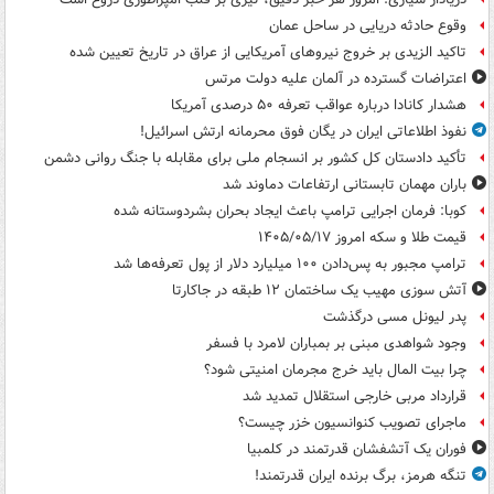
وقوع حادثه دریایی در ساحل عمان
تاکید الزیدی بر خروج نیروهای آمریکایی از عراق در تاریخ تعیین شده
اعتراضات گسترده در آلمان علیه دولت مرتس
هشدار کانادا درباره عواقب تعرفه ۵۰ درصدی آمریکا
نفوذ اطلاعاتی ایران در یگان فوق محرمانه ارتش اسرائیل!
تأکید دادستان کل کشور بر انسجام ملی برای مقابله با جنگ روانی دشمن
باران مهمان تابستانی ارتفاعات دماوند شد
کوبا: فرمان اجرایی ترامپ باعث ایجاد بحران بشردوستانه شده
قیمت طلا و سکه امروز ۱۴۰۵/۰۵/۱۷
ترامپ مجبور به پس‌دادن ۱۰۰ میلیارد دلار از پول تعرفه‌ها شد
آتش سوزی مهیب یک ساختمان ۱۲ طبقه در جاکارتا
پدر لیونل مسی درگذشت
وجود شواهدی مبنی بر بمباران لامرد با فسفر
چرا بیت المال باید خرج مجرمان امنیتی شود؟
قرارداد مربی خارجی استقلال تمدید شد
ماجرای تصویب کنوانسیون خزر چیست؟
فوران یک آتشفشان قدرتمند در کلمبیا
تنگه هرمز، برگ برنده ایران قدرتمند!