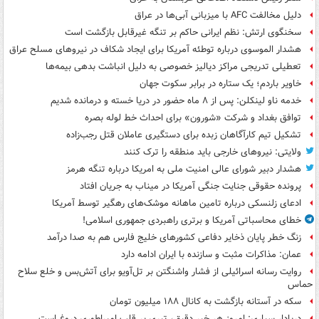
دلیل مخالفت AFC با میزبانی آبی‌ها در عراق
سخنگوی ارتش: نظم ایرانی حاکم بر تنگه غیرقابل بازگشت است
هشدار الموسوی درباره توطئه آمریکا برای ایجاد شکاف در نیروهای مسلح عراق
تعطیلی تدریجی مراکز دیالیز خصوصی به دلیل انباشت بدهی بیمه‌ها
خاویر باردم؛ یک ستاره در برابر سکوت جهان
خدمه ناو لینکلن: پس از ۸ ماه حضور در دریا خسته و درمانده‌ شدیم
توافق بغداد و شرکت «شورون» برای احداث خط لوله بصره
تشکیل تیم کارآگاهان زبده برای دستگیری عاملان قتل رجب‌زاده
ولایتی: نیروهای خارجی باید منطقه را ترک کنند
هشدار دبیر شورای عالی امنیت ملی به امریکا درباره تنگه هرمز
پرونده حقوقی جنایت جنگی آمریکا در میناب به جریان افتاد
ادعای زلنسکی درباره تامین ماهانه موشک‌های رهگیر توسط آمریکا
خطای محاسباتی آمریکا و برتری راهبردی جمهوری اسلامی!
زنگ خطر پایان ذخایر دفاعی کشورهای خلیج فارس هم به صدا درآمد
عمان: مذاکرات مثبت و سازنده با ایران ادامه دارد
روایت رسانه اسرائیلی از فشار واشنگتن بر تل‌آویو برای آتش‌بس و خلع سلاح
حماس
سکه در آستانه بازگشت به کانال ۱۸۸ میلیون تومان
دریادار سیاری: امروز هر خبر دقیق، تیری بر قلب امپراطوری دروغ است