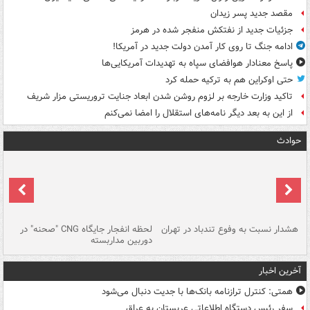
مقصد جدید پسر زیدان
جزئیات جدید از نفتکش منفجر شده در هرمز
ادامه جنگ تا روی کار آمدن دولت جدید در آمریکا!
پاسخ معنادار هوافضای سپاه به تهدیدات آمریکایی‌ها
حتی اوکراین هم به ترکیه حمله کرد
تاکید وزارت خارجه بر لزوم روشن شدن ابعاد جنایت تروریستی مزار شریف
از این به بعد دیگر نامه‌های استقلال را امضا نمی‌کنم
حوادث
ای
هشدار نسبت به وفوع تندباد در تهران
لحظه انفجار جایگاه CNG "صحنه" در
دس
دوربین مداربسته
ات
آخرین اخبار
همتی: کنترل ترازنامه بانک‌ها با جدیت دنبال می‌شود
سفر رئیس دستگاه اطلاعاتی عربستان به عراق