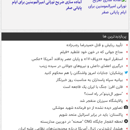
آماده سازی ضریح نورانی امیرالمومنین برای ایام
پایانی صفر
پربازدیدترین ها
تأیید ربایش و قتل حمیدرضا رجب‌زاده
مداح جوانی که در خون خود غلطید +فیلم
استقرار انبوه «دی‌اف‑۱۷» و پایان عصر پدافند آمریکا +عکس
درگیری اعضای داعش و نیروهای جولانی در سیده زینب
پزشکیان: جنایات امروز واشنگتن را هم محکوم کنید
بیانیه سپاه پاسداران به مناسبت روز خبرنگار
فارن افرز: جنگ با ایران یک فاجعه است
"سوپر ال‌نینو"در راه است؟
پالایشگاه سیزران منفجر شد
تصاویر دیده‌ نشده از دو فرمانده شهید موشکی
پاکستان: باید در برابر اسرائیل متحد شویم
لحظه انفجار جایگاه CNG "صحنه" در دوربین مداربسته
هشدار ارشدترین ژنرال آمریکا درباره محدودیت‌های نظامی علیه ایران