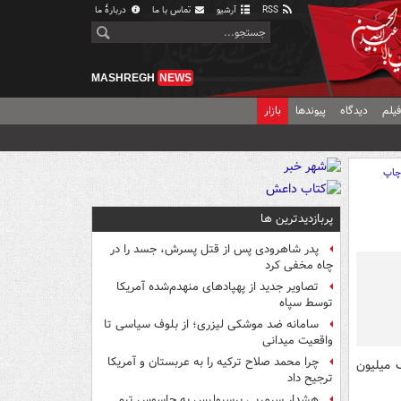
RSS
آرشیو
تماس با ما
دربارهٔ ما
MASHREGH
NEWS
یلم
دیدگاه
پیوندها
بازار
اپ
پربازدیدترین ها
پدر شاهرودی پس از قتل پسرش، جسد را در
چاه مخفی کرد
تصاویر جدید از پهپادهای منهدم‌شده آمریکا
توسط سپاه
سامانه ضد موشکی لیزری؛ از بلوف سیاسی تا
واقعیت میدانی
چرا محمد صلاح ترکیه را به عربستان و آمریکا
 میلیون
ترجیح داد
هشدار سرمربی پرسپولیس به جاسوس تیم