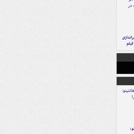
یراندازی
فیلم
و: