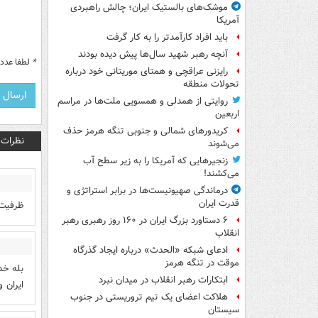
موشک‌های بالستیک ایران؛ چالش راهبردی
آمریکا
باید افراد کارآمدتر را به کار گرفت
آنچه رهبر شهید سال‌ها پیش دیده بودند
*
لطفا عدد م
رایزنی عراقچی و همتای موریتانی خود درباره
تحولات منطقه
روایتی از همدلی و همسویی ملت‌ها در مراسم
اربعین
کریدورهای شمالی و جنوبی تنگه هرمز حذف
نظرات
می‌شوند
زنجیرهایی که آمریکا را به زیر سطح آب
می‌کشند!
درماندگی صهیونیست‌ها در برابر استراتژی و
قدرت ایران
ظرفیت 
۶ دستاورد بزرگ ایران در ۱۶۰ روز رهبری رهبر
انقلاب
ادعای شبکه «الحدث» درباره ایجاد گذرگاه
موقت در تنگه هرمز
بله خد
ابتکارات رهبر انقلاب در میدان نبرد
ایران و
هلاکت اعضای یک تیم تروریستی در جنوب
سیستان