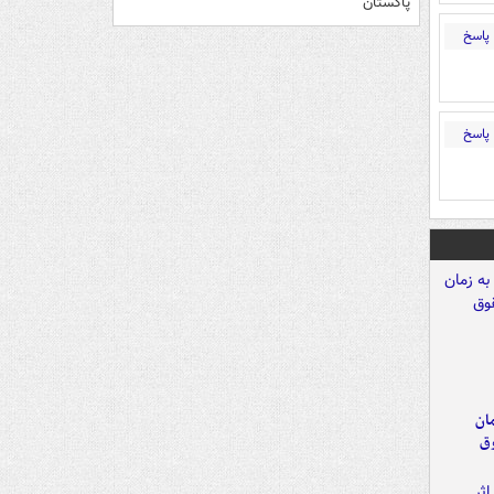
پاکستان
پاسخ
پاسخ
مان
وق