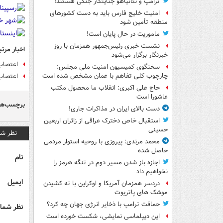
ترامپ و نتانیاهو جنایتکار جنگی هستند!
امنیت خلیج فارس باید به دست کشورهای
منطقه تأمین شود
ماموریت در حال پایان است!
نشست خبری رئیس‌جمهور همزمان با روز
اخبار مرتب
خبرنگار برگزار می‌شود
اعتصاب
سخنگوی کمیسیون امنیت ملی مجلس:
چارچوب کلی تفاهم با عمان مشخص شده است
اعتصاب 
حاج علی اکبری: انقلاب ما محصول مکتب
عاشورا است
برچسب‌ها
دست بالای ایران در مذاکرات جاری!
استقبال خاص دخترک عراقی از زائران اربعین
حسینی
نظر شم
محمد مرندی: پیروزی با روحیه استوار مردمی
حاصل شده
نام
اجازه باز شدن مسیر دوم در تنگه هرمز را
نخواهیم داد
ایمیل
دردسر همزمان آمریکا و اوکراین با ته کشیدن
موشک های پاتریوت
حماقت ترامپ با ذخایر انرژی جهان چه کرد؟
نظر شما 
این دیپلماسی نمایشی، شکست خورده است