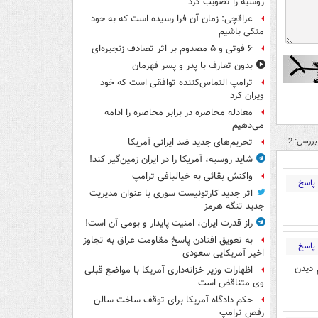
روسیه را تصویب کرد
عراقچی: زمان آن فرا رسیده است که به خود
متکی باشیم
۶ فوتی و ۵ مصدوم بر اثر تصادف زنجیره‌ای
بدون تعارف با پدر و پسر قهرمان
ترامپ التماس‌کننده توافقی است که خود
ویران کرد
معادله محاصره در برابر محاصره را ادامه
می‌دهیم
بررسی: 2
تحریم‌های جدید ضد ایرانی آمریکا
شاید روسیه، آمریکا را در ایران زمین‌گیر کند!
واکنش بقائی به خیالبافی ترامپ
پاسخ
اثر جدید کارتونیست سوری با عنوان مدیریت
جدید تنگه هرمز
راز قدرت ایران، امنیت پایدار و بومی آن است!
به تعویق افتادن پاسخ مقاومت عراق به تجاوز
پاسخ
اخیر آمریکایی سعودی
 دیدن
اظهارات وزیر خزانه‌داری آمریکا با مواضع قبلی
وی متناقض است
حکم دادگاه آمریکا برای توقف ساخت سالن
رقص ترامپ