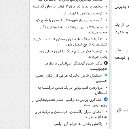
تان در کشور آماده پذیرش
برخورد پراید با تیر برق ۲ فوتی بر جای گذاشت
ترامپ سوئیس را تهدید کرد
گربه جریان برق شهرستان فریمان را قطع کرد
ش از یک
سوخو۳۵ با این موشک‌ها به ناوهای‌جنگی
 حدوداً
حمله می‌کند
تلگراف: جنگ علیه ایران ممکن است به یکی از
اشتباهات تاریخ تبدیل شود
ن الملل
ترامپ: فکر می‌کنم جنگ با ایران خیلی زود
پایان می‌یابد
و توسعه
درگیر شدن گردشگر اسپانیایی با نظامی
صهیونیست
استقبال خاص دخترک عراقی از زائران اربعین
حسینی
دروازه‌بان اسپانیایی در یک‌قدمی بازگشت به
استقلال
افشاگری برادرزاده ترامپ: تمام تصمیم‌هایش از
روی ترس است
امضای سران پاکستان، عربستان و ترکیه برای
«دفاع جمعی»
واکنش بقائی به خیالبافی ترامپ