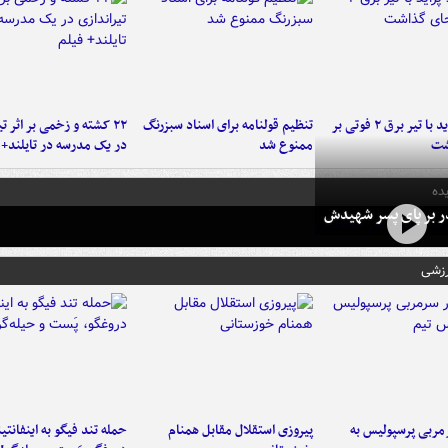
برخورد پراید با تیر برق ۲ فوتی بر
تنظیم قولنامه برای اسناد سبزرنگ
۲۲ کشته و زخمی بر اثر ت
شت
ممنوع شد
در یک مدرسه در تایلند+ 
ده
در بر پای پسر شهیدش
رزشی
ربی پرسپولیس به
پیروزی استقلال مقابل همنام
حمله تند فیگو به اینفانتین