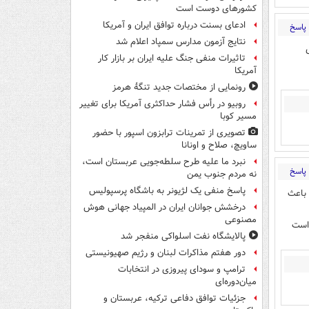
کشورهای دوست است
ادعای بسنت درباره توافق ایران و آمریکا
پاسخ
نتایج آزمون مدارس سمپاد اعلام شد
تاثیرات منفی جنگ علیه ایران بر بازار کار
آمریکا
رونمایی از مختصات جدید تنگۀ هرمز
روبیو در رأس فشار حداکثری آمریکا برای تغییر
مسیر کوبا
تصویری از تمرینات ترابزون اسپور با حضور
ساویچ، صلاح و اونانا
نبرد ما علیه طرح سلطه‌جویی عربستان است،
پاسخ
نه مردم جنوب یمن
پاسخ منفی یک لژیونر به باشگاه پرسپولیس
 باعث
درخشش جوانان ایران در المپیاد جهانی هوش
مصنوعی
 است
پالایشگاه نفت اسلواکی منفجر شد
دور هفتم مذاکرات لبنان و رژیم صهیونیستی
ترامپ و سودای پیروزی در انتخابات
میان‌دوره‌ای
جزئیات توافق دفاعی ترکیه، عربستان و