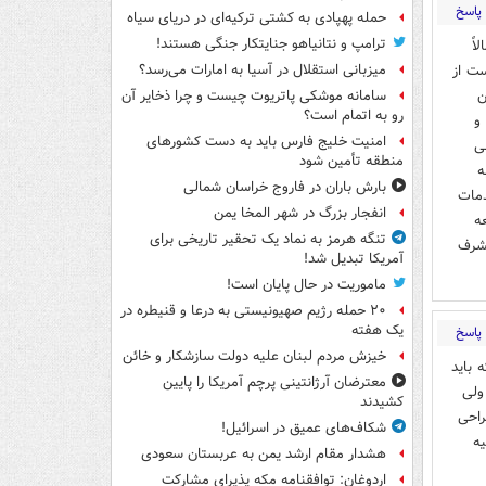
پاسخ
حمله پهپادی به کشتی ترکیه‌ای در دریای سیاه
ترامپ و نتانیاهو جنایتکار جنگی هستند!
اً
ست از
میزبانی استقلال در آسیا به امارات می‌رسد؟
ن
سامانه موشکی پاتریوت چیست و چرا ذخایر آن
رو به اتمام است؟
و
امنیت خلیج فارس باید به دست کشورهای
ی
منطقه تأمین شود
ه
بارش باران در فاروج خراسان شمالی
دمات
انفجار بزرگ در شهر المخا یمن
ه
تنگه هرمز به نماد یک تحقیر تاریخی برای
مشرف
آمریکا تبدیل شد!
ماموریت در حال پایان است!
۲۰ حمله رژیم صهیونیستی به درعا و قنیطره در
یک هفته
پاسخ
خیزش مردم لبنان علیه دولت سازشکار و خائن
 باید
معترضان آرژانتینی پرچم آمریکا را پایین
ولی
کشیدند
راحی
شکاف‌های عمیق در اسرائیل!
ه
هشدار مقام ارشد یمن به عربستان سعودی
اردوغان: توافقنامه مکه پذیرای مشارکت