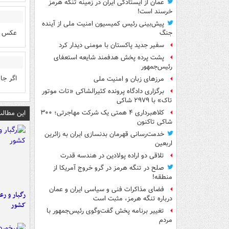
عمان از ایستادگی ایران در زمینه تنگه هرمز
خرسند است!
پیش‌بینی رئیس کمیسیون امنیت ملی از آینده
عکس بد
جنگ
سفیر جدید پاکستان با مومنی دیدار کرد
پشت پرده پخش هدفمند شایعه استعفای
رئیس‌جمهور
اگر جا
مرزهای زبان و امنیت ملی
برگزاری دادگاه پرونده کثیرالشاکی «تات موتور
تاک» با ۲۹۷۹ شاکی
این مطالب
کلاهبرداری ۴ همتی یک شرکت مهاجرتی؛ ۳۰۰
شاکی تاکنون
خدمت‌رسانی قهرمان بدنسازی ایران به زائرین
اربعین
تلاقی دو اراده پولادین در هندسه قدرت
صلح در تنگه هرمز در گرو خروج آمریکا از
منطقه!
فضای مذاکرات فنی و سیاسی ایران و عمان
رگبار و رع
درباره تنگه هرمز، مثبت است
کشور
تغییر برنامه پخش گفت‌وگوی رئیس‌جمهور با
مردم