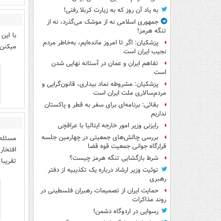
به یاد آن روز که به زیارت کربلا رفتی!
جمهوری اسلامی نه از موشک می‌گذرد، نه از
تنگه هرمز!
با این
پزشکیان: اگر تا امروز مانده‌ایم، به‌خاطر مردم
میکنن 
نجیب ایران است
تفاهم ایران و عمان در آستانه نهایی شدن
است
پزشکیان: مشروطه نماد بیداری، قانون‌گرایی و
مردم‌سالاری ملت ایران است
بقائی: برنامه‌ای برای سفر به قطر و پاکستان
نداریم
رایزنی وزیر امور خارجه ایتالیا با عراقچی
بررسی چالش‌های جمعیتی در چهارمین جلسه
مسئله 
قرارگاه جوانی جمعیت قوه قضا
افتخار
شرط بازگشایی تنگه هرمز چیست؟
تقریبا
توئیت وزیر ارشاد درباره یک تکذیبیه از دفتر
رهبری
حمایت ایران از تصمیمات رهبران فلسطینی در
روند مذاکرات
رسوایی در اردوگاه دشمن!