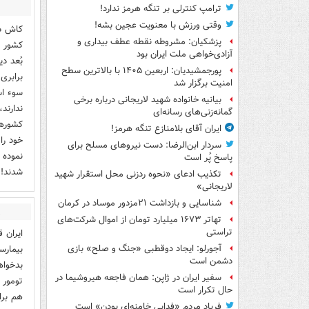
ترامپ کنترلی بر تنگه هرمز ندارد!
وقتی ورزش با معنویت عجین بشه!
کاش در
پزشکیان: مشروطه نقطه عطف بیداری و
کشور ع
آزادی‌خواهی ملت ایران بود
بُعد د
پورجمشیدیان: اربعین ۱۴۰۵ با بالاترین سطح
برابری
امنیت برگزار شد
سوء اس
بیانیه خانواده شهید لاریجانی درباره برخی
ندارند
گمانه‌زنی‌های رسانه‌ای
کشورها
ایران آقای بلامنازع تنگه هرمز!
خود را
سردار ابن‌الرضا: دست نیروهای مسلح برای
نموده 
پاسخ پُر است
شدند!.
تکذیب ادعای «نحوه ردزنی محل استقرار شهید
لاریجانی»
شناسایی و بازداشت ۲۱مزدور موساد در کرمان
ی
تهاتر ۱۶۷۳ میلیارد تومان از اموال شرکت‌های
تراستی
ایران 
بیمارس
آجورلو: ایجاد دوقطبی «جنگ و صلح‌» بازی
دشمن است
بدخواه
سفیر ایران در ژاپن: همان فاجعه هیروشیما در
تومور 
حال تکرار است
هم برا
فریاد مردم «فدایی خامنه‌ای بودن» است