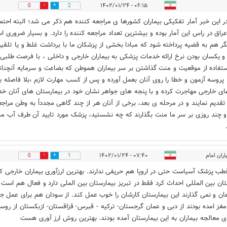
۰۶:۱۵ - ۱۴۰۲/۰۱/۲۴
0
2
 این خبر آمار تفکیکی بیماران کشورها ی مراجعه کننده هم ذکر می شد؛ البته احتمال
راق در راس این آمار بوده و بیشترین تعداد مراجعه کننده را دارد. و بسیار ضروری ا
یگر هم به قضیه پرداخته شود که مبادا بخشی از پزشکان ما با برداشت غلط و یا تلقی
 و یکسان بودن نرخ ارائه خدمات پزشکی به بیماران خارجی و داخلی ، با فرصت طلبی 
تفاده از موقعیت و منت گذاشتن بر سر بیماران هموطن که بضاعت و سرمایه آنچنان
، پروسه آزمون و خطا را روی آنان بعمل آورده و پس از کسب مهارت لازم ،بلا فاصله ب
ی خارجی مهاجرت کرده و با پنجه های جواهر نشان خود در بیمارستان های آنان خ
 تقدیم نمایند و در مرحله ی بعد، برخی از آنان هر از چند گاهی مجدداً به وطن مراجع
و چند روزی بر سر ما منت بگذارند که چه نشستید، پزشک مورد تایید آن طرف آب 
اران امام
۰۷:۴۰ - ۱۴۰۲/۰۱/۲۴
0
1
قطب پزشک آسیاست حتی در اروپا هم حریفی ندارند. بهترین ارزآوری بیماران خارجی که
تان بین المللی احداث کرد فقط در تبریز بیمارستان بین الملی دارد و فعال هم است 
ان و نمی گذارند این بیمارستان کارشان را خوب عمل کند. از سودان هم برای عمل ج
مغز امده بودند از دبی و عمان گرجستان- ترکیه - قبرس- قزاقستان- ازبکستان از روسی
ی معالجه بیماران به این بیمارستان آمده بودند. بهترین روش ارز آوری هست