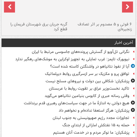
۶ فوتی و ۵ مصدوم بر اثر تصادف
گربه جریان برق شهرستان فریمان را
رگ
زنجیره‌ای
قطع کرد
آخرین اخبار
نگرانی تل‌آویو از گسترش پرونده‌های جاسوسی مرتبط با ایران
نیویورک تایمز: غرب تمایلی به تجهیز اوکراین به موشک‌های رهگیر ندارد
آیا از نفوذ نتانیاهو در واشنگتن کاسته شده است؟
توافق پرو و مکزیک بر سر ازسرگیری روابط دیپلماتیک
پزشکیان: شکافی بین دولت و نیروهای مسلح نیست
تاکید نخست‌وزیر عراق بر تقویت روابط با عربستان
وقتی رسانه عبری از کابوس بنیامین نتانیاهو می‌گوید
هیچ دولتی به اندازۀ ما در جهت سیاست‌های رهبری قدم برنداشت
پزشکیان: هرگز استعفا نداده‌ام و نخواهم داد
تجاوزات مجدد رژیم صهیونیستی به جنوب لبنان
حمله به ۱۵ نفتکش‌ اماراتی از ابتدای جنگ
پزشکیان: ما نوکر مردم و در خدمت آنان هستیم