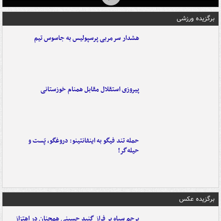
برگزیده ورزشی
هشدار سرمربی پرسپولیس به جاسوس تیم
پیروزی استقلال مقابل همنام خوزستانی
حمله تند فیگو به اینفانتینو: دروغگو، پَست‌ و
حیله‌گر!
برگزیده عکس
پرچم سیاه بر فراز گنبد حسینی همچنان در اهتزاز