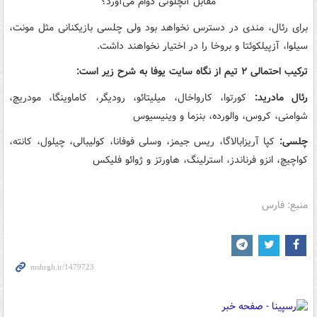
برای رئال، مندی در دسترس نخواهد بود ولی چلسی بازیکنانی مثل مونت،
سیلوا، آزپیلکوئتا و بروخا را در اختیار نخواهند داشت.
ترکیب احتمالی ۲ تیم از نگاه سایت یوفا به شرح زیر است:
رئال مادرید:
کورتوا، کارواخال، میلیتائو، رودیگر، کاماوینگا، مودریچ،
شوامنی، کروس، والورده، بنزما و وینیسیوس
چلسی:
کپا آریزابالاگا، ریس جیمز، وسلی فوفانا، کولیبالی، چیلول، کانته،
کواچیچ، انزو فرناندز، استرلینگ، هاورتز و ژوائو فلیکس
منبع: فارس