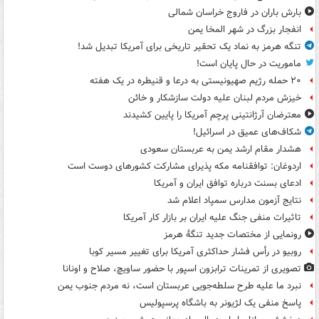
بارش باران در فاروج خراسان شمالی
انفجار بزرگ در شهر المخا یمن
تنگه هرمز به نماد یک تحقیر تاریخی برای آمریکا تبدیل شد!
ماموریت در حال پایان است!
۲۰ حمله رژیم صهیونیستی به درعا و قنیطره در یک هفته
خیزش مردم لبنان علیه دولت سازشکار و خائن
معترضان آرژانتینی پرچم آمریکا را پایین کشیدند
شکاف‌های عمیق در اسرائیل!
هشدار مقام ارشد یمن به عربستان سعودی
اردوغان: توافقنامه مکه پذیرای مشارکت کشورهای دوست است
ادعای بسنت درباره توافق ایران و آمریکا
نتایج آزمون مدارس سمپاد اعلام شد
تاثیرات منفی جنگ علیه ایران بر بازار کار آمریکا
رونمایی از مختصات جدید تنگۀ هرمز
روبیو در رأس فشار حداکثری آمریکا برای تغییر مسیر کوبا
تصویری از تمرینات ترابزون اسپور با حضور ساویچ، صلاح و اونانا
نبرد ما علیه طرح سلطه‌جویی عربستان است، نه مردم جنوب یمن
پاسخ منفی یک لژیونر به باشگاه پرسپولیس