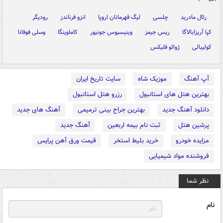
رئال مادرید
چلسی
لیگ قهرمانان اروپا
انزو فرناندز
رودیگر
کپا آریزابالاگا
ریس جیمز
وینیسیوس جونیور
کاماوینگا
وسلی فوفانا
کولیبالی
ژوائو فلیکس
آپ آهنگ
موزیک شاه
سایت تاریخ ایران
بهترین هتل های استانبول
رزرو هتل استانبول
دانلود آهنگ جدید
بهترین جراح بینی ترمیمی
آهنگ های جدید
پرشین هتل
ثبت نام بیمه اربعین
آهنگ جدید
مزایده خودرو
خرید بلیط استخر
قیمت ورق آهن پرایس
فروشنده مواد شیمیایی
نظر شما
نام