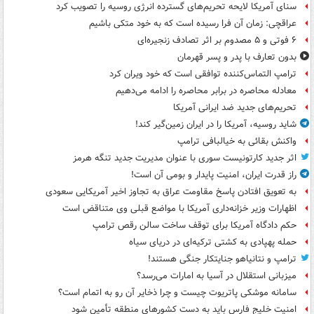
سنای آمریکا لایحه تحریم‌های گسترده انرژی روسیه را تصویب کرد
عراقچی: زمان آن فرا رسیده است که به خود متکی باشیم
۶ فوتی و ۵ مصدوم بر اثر تصادف زنجیره‌ای
بدون تعارف با پدر و پسر قهرمان
ترامپ التماس‌کننده توافقی است که خود ویران کرد
معادله محاصره در برابر محاصره را ادامه می‌دهیم
تحریم‌های جدید ضد ایرانی آمریکا
شاید روسیه، آمریکا را در ایران زمین‌گیر کند!
واکنش بقائی به خیالبافی ترامپ
اثر جدید کارتونیست سوری با عنوان مدیریت جدید تنگه هرمز
راز قدرت ایران، امنیت پایدار و بومی آن است!
به تعویق افتادن پاسخ مقاومت عراق به تجاوز اخیر آمریکایی سعودی
اظهارات وزیر خزانه‌داری آمریکا با مواضع قبلی وی متناقض است
حکم دادگاه آمریکا برای توقف ساخت سالن رقص ترامپ
حمله پهپادی به کشتی ترکیه‌ای در دریای سیاه
ترامپ و نتانیاهو جنایتکار جنگی هستند!
میزبانی استقلال در آسیا به امارات می‌رسد؟
سامانه موشکی پاتریوت چیست و چرا ذخایر آن رو به اتمام است؟
امنیت خلیج فارس باید به دست کشورهای منطقه تأمین شود