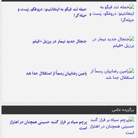
حمله تند فیگو به اینفانتینو: دروغگو، پَست‌ و
حیله‌گر!
جنجال جدید نیمار در برزیل +فیلم
رامین رضاییان رسماً از استقلال جدا شد
برگزیده عکس
پرچم سیاه بر فراز گنبد حسینی همچنان در اهتزاز
است