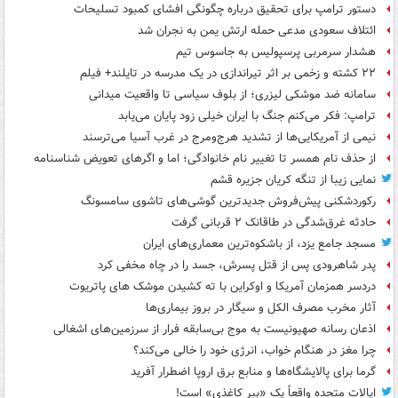
دستور ترامپ برای تحقیق درباره چگونگی افشای کمبود تسلیحات
ائتلاف سعودی مدعی حمله ارتش یمن به نجران شد
هشدار سرمربی پرسپولیس به جاسوس تیم
۲۲ کشته و زخمی بر اثر تیراندازی در یک مدرسه در تایلند+ فیلم
سامانه ضد موشکی لیزری؛ از بلوف سیاسی تا واقعیت میدانی
ترامپ: فکر می‌کنم جنگ با ایران خیلی زود پایان می‌یابد
نیمی از آمریکایی‌ها از تشدید هرج‌ومرج در غرب آسیا می‌ترسند
از حذف نام همسر تا تغییر نام خانوادگی؛ اما و اگرهای تعویض شناسنامه
نمایی زیبا از تنگه کریان جزیره قشم
رکوردشکنی پیش‌فروش جدیدترین گوشی‌های تاشوی سامسونگ
حادثه غرق‌شدگی در طاقانک ۲ قربانی گرفت
مسجد جامع یزد، از باشکوه‌ترین معماری‌های ایران
پدر شاهرودی پس از قتل پسرش، جسد را در چاه مخفی کرد
دردسر همزمان آمریکا و اوکراین با ته کشیدن موشک های پاتریوت
آثار مخرب مصرف الکل و سیگار در بروز بیماری‌ها
اذعان رسانه صهیونیست به موج بی‌سابقه فرار از سرزمین‌های اشغالی
چرا مغز در هنگام خواب، انرژی خود را خالی می‌کند؟
گرما برای پالایشگاه‌ها و منابع برق اروپا اضطرار آفرید
ایالات متحده واقعاً یک «ببر کاغذی» است!