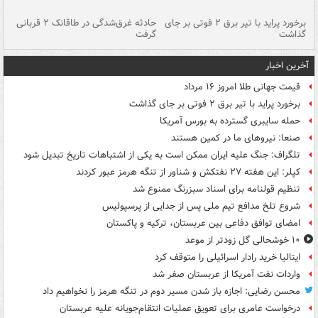
برخورد پراید با تیر برق ۲ فوتی بر جای
حادثه غرق‌شدگی در طاقانک ۲ قربانی
پد
گذاشت
گرفت
جس
آخرین اخبار
قیمت جهانی طلا امروز ۱۶ مرداد
برخورد پراید با تیر برق ۲ فوتی بر جای گذاشت
حمله سایبری گسترده به بورس آمریکا
صنعا: نیروهای ما در کمین‌ هستند
تلگراف: جنگ علیه ایران ممکن است به یکی از اشتباهات تاریخ تبدیل شود
کپلر: این هفته ۲۷ نفتکش و شناور از تنگه هرمز عبور کردند
تنظیم قولنامه برای اسناد سبزرنگ ممنوع شد
شروع تلخ مدافع تیم ملی پس از جدایی از پرسپولیس
امضای توافق دفاعی بین عربستان، ترکیه و پاکستان
۱۰ خوشحالی گل زودتر از موعد
ایتالیا خرید رادار اسرائیلی را متوقف کرد
واردات نفت آمریکا از عربستان صفر شد
محسن رضایی: اجازه باز شدن مسیر دوم در تنگه هرمز را نخواهیم داد
درخواست عامری برای تعویق عملیات انتقام‌جویانه علیه عربستان