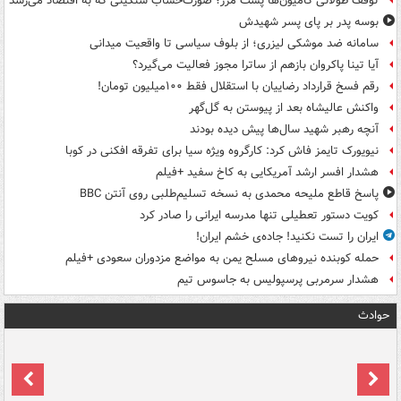
توقف طولانی کامیون‌ها پشت مرز؛ صورت‌حساب سنگینی که به اقتصاد می‌رسد
بوسه‌ پدر بر پای پسر شهیدش
سامانه ضد موشکی لیزری؛ از بلوف سیاسی تا واقعیت میدانی
آیا تینا پاکروان بازهم از ساترا مجوز فعالیت می‌گیرد؟
رقم فسخ قرارداد رضاییان با استقلال فقط ۱۰۰میلیون تومان!
واکنش عالیشاه بعد از پیوستن به گل‌گهر
آنچه رهبر شهید سال‌ها پیش دیده بودند
نیویورک تایمز فاش کرد: کارگروه ویژه سیا برای تفرقه افکنی در کوبا
هشدار افسر ارشد آمریکایی به کاخ سفید +فیلم
پاسخ قاطع ملیحه محمدی به نسخه تسلیم‌طلبی روی آنتن BBC
کویت دستور تعطیلی تنها مدرسه ایرانی را صادر کرد
ایران را تست نکنید! جاده‌ی خشم ایران!
حمله کوبنده نیروهای مسلح یمن به مواضع مزدوران سعودی +فیلم
هشدار سرمربی پرسپولیس به جاسوس تیم
حوادث