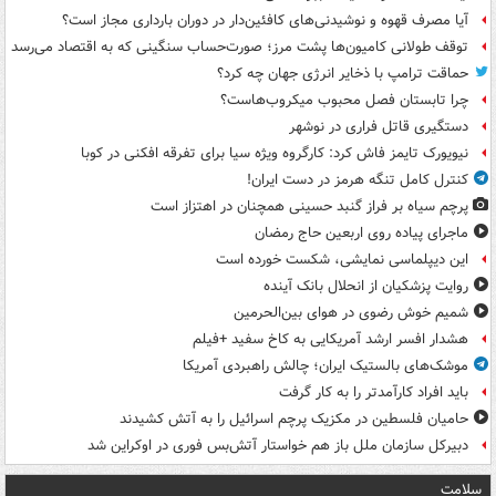
آیا مصرف قهوه و نوشیدنی‌های کافئین‌دار در دوران بارداری مجاز است؟
توقف طولانی کامیون‌ها پشت مرز؛ صورت‌حساب سنگینی که به اقتصاد می‌رسد
حماقت ترامپ با ذخایر انرژی جهان چه کرد؟
چرا تابستان فصل محبوب میکروب‌هاست؟
دستگیری قاتل فراری در نوشهر
نیویورک تایمز فاش کرد: کارگروه ویژه سیا برای تفرقه افکنی در کوبا
کنترل کامل تنگه هرمز در دست ایران!
پرچم سیاه بر فراز گنبد حسینی همچنان در اهتزاز است
ماجرای پیاده روی اربعین حاج رمضان
این دیپلماسی نمایشی، شکست خورده است
روایت پزشکیان از انحلال بانک آینده
شمیم خوش رضوی در هوای بین‌الحرمین
هشدار افسر ارشد آمریکایی به کاخ سفید +فیلم
موشک‌های بالستیک ایران؛ چالش راهبردی آمریکا
باید افراد کارآمدتر را به کار گرفت
حامیان فلسطین در مکزیک پرچم اسرائیل را به آتش کشیدند
دبیرکل سازمان ملل باز هم خواستار آتش‌بس فوری در اوکراین شد
سلامت