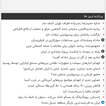
پربازدیدترین ها
جنازه حمیدرضا رجب‌زاده اطراف تهران کشف شد
بیانیه شدیداللحن سازمان حشد الشعبی عراق و حمایت از فالح الفیاض
بازگشت رضائیان برای پرسپولیس تبعات دارد
حادثه وحشتناک حین مسابقات سوارکاری در قرقیزستان
«جهنم‌دره»؛ برنامه تایوان برای مقابله با حمله احتمالی چین
زلزله در موساد با شکست پروژه براندازی در ایران
شادی بعد از گل در برزیل حادثه آفرید!
انهدام انبارهای سوخت و تجهیزات نظامی نیروهای مسلح اوکراین توسط روسیه
ادعای جدید ترامپ: بدون تشدید تنش با ایران تعامل می‌کنیم!
حضور قربانی در پرسپولیس منتفی شد؟
تصاویر جدید از انهدام مواضع نیروهای آمریکایی در غرب آسیا
قاتلان پیرزن ۷۰ ساله همدانی با ۵۰ گرم طلا دستگیر شدند
نکونام مافیا را سربه‌نیست کرد
زلنسکی: پیونگ‌یانگ به مسکو کمک می‌کند، سئول به کمک ما بیاید
ایران به قدرتمندترین بازیگرِ منطقه تبدیل شده!