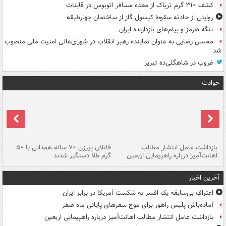
کشف ۳۱۰ گرم تریاک از معده مسافر اتوبوس در قاینات
روایتی از حادثه سقوط کپسول گاز از ساختمان چهارطبقه
تنگه هرمز و پیام‌های بازدارنده ایران
محسن رضایی به عنوان نماینده رهبر انقلاب در شورای‌عالی امنیت ملی منصوب
شد
غروب در شاهگلی‌ده تبریز
حوادث
ک
بازداشت عامل انتشار مطالب
قاتلان پیرزن ۷۰ ساله همدانی با ۵۰
اهانت‌آمیز درباره راهپیمایی اربعین
گرم طلا دستگیر شدند
ات
آخرین اخبار
اعتراف بی‌سابقه یک افسر به شکست آمریکا در برابر ایران
آماده‌باش پلیس راهور برای موج سفرهای پایانی ماه صفر
بازداشت عامل انتشار مطالب اهانت‌آمیز درباره راهپیمایی اربعین