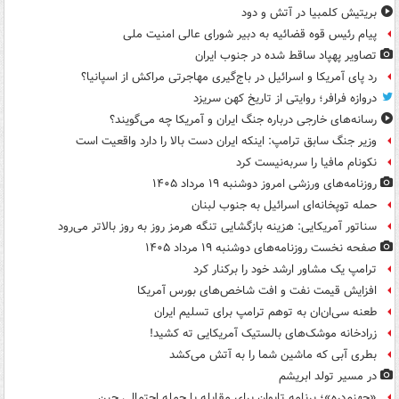
بریتیش کلمبیا در آتش و دود
پیام رئیس قوه قضائیه به دبیر شورای عالی امنیت ملی
تصاویر پهپاد ساقط شده در جنوب ایران
رد پای آمریکا و اسرائیل در باج‌گیری مهاجرتی مراکش از اسپانیا؟
دروازه فرافر؛ روایتی از تاریخ کهن سریزد
رسانه‌های خارجی درباره جنگ ایران و آمریکا چه می‌گویند؟
وزیر جنگ سابق ترامپ: اینکه ایران دست بالا را دارد واقعیت است
نکونام مافیا را سربه‌نیست کرد
روزنامه‌های ورزشی امروز دوشنبه ۱۹ مرداد ۱۴۰۵
حمله توپخانه‌ای اسرائیل به جنوب لبنان
سناتور آمریکایی: هزینه بازگشایی تنگه هرمز روز به روز بالاتر می‌رود
صفحه نخست روزنامه‌های دوشنبه ۱۹ مرداد ۱۴۰۵
ترامپ یک مشاور ارشد خود را برکنار کرد
افزایش قیمت نفت و افت شاخص‌های بورس آمریکا
طعنه سی‌ان‌ان به توهم ترامپ برای تسلیم ایران
زرادخانه موشک‌های بالستیک آمریکایی ته کشید!
بطری آبی که ماشین شما را به آتش می‌کشد
در مسیر تولد ابریشم
«جهنم‌دره»؛ برنامه تایوان برای مقابله با حمله احتمالی چین