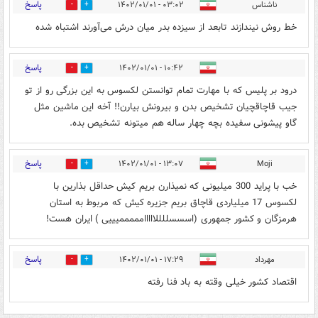
پاسخ
ناشناس
۰۳:۰۲ - ۱۴۰۲/۰۱/۰۱
0
0
خط روش نیندازند تابعد از سیزده بدر میان درش می‌آورند اشتباه شده
پاسخ
۱۰:۴۲ - ۱۴۰۲/۰۱/۰۱
0
0
درود بر پلیس که با مهارت تمام توانستن لکسوس به این بزرگی رو از تو
جیب قاچاقچیان تشخیص بدن و بیرونش بیارن!! آخه این ماشین مثل
گاو پیشونی سفیده بچه چهار ساله هم میتونه تشخیص بده.
پاسخ
۱۳:۰۷ - ۱۴۰۲/۰۱/۰۱
Moji
0
0
خب با پراید 300 میلیونی که نمیذارن بریم کیش حداقل بذارین با
لکسوس 17 میلیاردی قاچاق بریم جزیره کیش که مربوط به استان
هرمزگان و کشور جمهوری (اسسسللللااااامممممیییی ) ایران هست!
پاسخ
مهرداد
۱۷:۲۹ - ۱۴۰۲/۰۱/۰۱
0
0
اقتصاد کشور خیلی وقته به باد فنا رفته