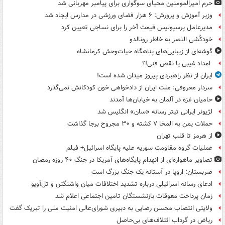
حرم امیرالمومنین محیای سوگواری برای پیامبر مهربانی شد
وزیر آموزش و پرورش: ۶ هزار فضای ورزشی در مدارس ایجاد شد
مدیرعامل پرسپولیس قیمت آخر را برای نساجی تعیین کرد
خودکُشی النصر به خاطر رونالدو
گوشه‌ای از زیبایی‌های پناهگاه‌ حیات‌وحش کرمانشاه
امداد غیبی یا نقص فنی!؟
ایران از نظر راهبردی پیروز میدان شده است!
سردار معروفی: ملت ایران از دادخواهی خون کودکانش نمی‌گذرد
حامیان غزه در آلمان به خیابان‌ها آمدند
لژیونر ایرانی تیتر رسانه «سان» انگلیس شد
حملات یمن به المخا ۷ کشته و ۳۰ مجروح برجا گذاشت
از هرمز تا قلب تهران
عملیات گروه مقاومت سوریه علیه پایگاه اسرائیل+ فیلم
تصاویر ماهواره‌ای از انهدام پایگاه‌های آمریکا در جنگ ۴۰ روزه رمضان
صربستان: اروپا در آستانه یک جنگ بزرگ است
ادعای رسانه اسرائیلی درباره تشدید اختلافات میان واشنگتن و تل‌آویو
زمان پرداخت معوقات بازنشستگان تامین اجتماعی اعلام شد
ولایتی انتصاب محسن رضایی به دبیری شورای‌عالی امنیت ملی را تبریک گفت
ریاض در گرداب ائتلاف‌های بی‌حاصل