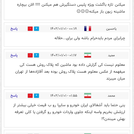
میکنن تازه باگشت ویژه پلیس دستگیرش هم میکنن !!!! الان بیچاره
ماشینه زبون باز میکنه😐😐😐
پاسخ
یاحسین
۰۰:۱۸ - ۱۴۰۲/۰۱/۰۱
0
0
چرابرای مردم بایدحرام باشه ولی برای...حلاله
پاسخ
مجید
۰۱:۱۷ - ۱۴۰۲/۰۱/۰۱
0
0
معلوم نیست کی گزارش داده بود ماشین که پلاک روش هست کی
میفهمه از عکس معلوم هست پلاک روش بوده بعد آقازاده‌ها از تهران
میان میبرند
پاسخ
محمد
۰۱:۵۵ - ۱۴۰۲/۰۱/۰۱
0
0
ینی حتما باید آشغالای ایران خودرو و سایپا رو ب قیمت خیلی بیشتر از
ارزشش بخریم واسه اینکه جلوی واردات خودرو رو گرفتن یا کلی تعرفه
بهش میبندن؟!